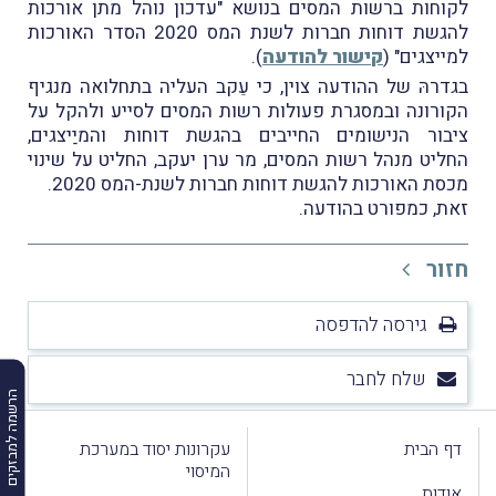
לקוחות ברשות המסים בנושא "עדכון נוהל מתן אורכות
להגשת דוחות חברות לשנת המס 2020 הסדר האורכות
למייצגים" (
קישור להודעה
).
בגדרהּ של ההודעה צוין, כי עֵקב העליה בתחלואה מנגיף
הקורונה ובמסגרת פעולות רשות המסים לסייע ולהקל על
ציבור הנישומים החייבים בהגשת דוחות והמיַיצגים,
החליט מנהל רשות המסים, מר ערן יעקב, החליט על שינוי
מכסת האורכות להגשת דוחות חברות לשנת-המס 2020.
זאת, כמפורט בהודעה.
חזור
גירסה להדפסה
שלח לחבר
הרשמה למבזקים
דף הבית
עקרונות יסוד במערכת
המיסוי
אודות