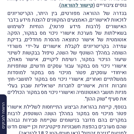
גופים ציבוריים (
קישור להוראה
).
בגדרהּ של ההוראה מפורטים, בין היתר, הקריטריונים
לזכאות לאישורים, האמצעים המקוּונים להצגת מידע בדבר
האישורים (לרבות מידע פרטני), הנחיות לשימוש
בשאילתות של מערכת אישורי ניכוי מס במקור, הפקה
אוטומטית של אישור כתוצאה מהסרת מחדלים, בדיקת
עמידה בקריטריונים לקבלת אישורים על-ידי משרדי
השומה במהלך השוטף של השנה, טיפול בבקשות לשינוי
שיעור הניכוי במקור, רשימת ליקויים, אישור מאולץ,
אישורי ניכוי מס במקור עבוּר עסקים חדשים, שותפויות
ואיחודי עוסקים, פטוֹר מניכוי מס במקור למוסדות
ממשלתיים ואחרים, אישורי ניכוי מס במקור לתושבי-חוץ
וחברות זרות, אישורים לחברות ישראליות שבהן בעלי
מניות תושבי האוטונומיה ואישורי ניכוי מס במקור הכוללים
את סעיף "שוק ההון".
הרשמה למבזקים
בנוסף, קיימת בהוראת הביצוע התייחסות לשלילת אישורי
פטוֹר מניכוי מס במקור במהלך השנה השוטפת, לרבות
במקרים בהם מדובר בנישומים שקיימת סבירות גבוהה
שהם מערבים בהפצת חשבוניות פיקטיביות וכן יישום חדש
למניעת "גניבת זהויות" (ראו סעיף-קטן 18.2 להוראה).