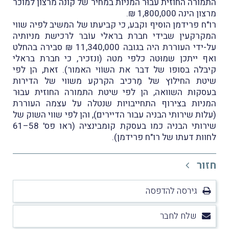
התמורה החוזית עבוּר המניות במחיר של קונה מרצון למוכר
מרצון הינה 1,800,000 ₪.
רו"ח פרידמן הוסיף וקבע, כי קביעתו של המשיב לפיה שווי
המקרקעין שבידי חברת בראלי עוֹבר לרכישת מניותיה
על-ידי העוררת היה בגובה 11,340,000 ₪ סבירה בהחלט
ואף ייתכן שמוּטה כלפי מטה (ונזכיר, כי חברת בראלי
קיבלה בסופו של דבר את השוֹוי האמור). זאת, הן לפי
שיטת החילוץ של מַרכיב הקרקע משווי של הדירות
בעסקות השוואה, הן לפי שיטת התמורה החוזית עבוּר
המניות בצירוף התחייבויות שנטלה על עצמה העוררת
(עלות שירותי הבניה עבור הדיירים), והן לפי שווי השוק של
שירותי הבניה כמו בעסקת קומבינציה (ראו פס' 58–61
לחוות דעתו של רו"ח פרידמן).
חזור
גירסה להדפסה
שלח לחבר