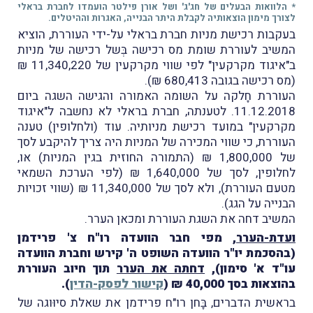
* הלוואות הבעלים של חג'ג' ושל אורן פילטר הועמדו לחברת בראלי
לצורך מימון הוצאותיה לקבלת היתר הבנייה, האגרות וההיטלים.
בעקבות רכישת מניות חברת בראלי על-ידי העוררת, הוציא
המשיב לעוררת שומת מס רכישה בְּשל רכישה של מניות
ב"איגוד מקרקעין" לפי שווי מקרקעין של 11,340,220 ₪
(מס רכישה בגובה 680,413 ₪).
העוררת חָלקה על השומה האמורה והגישה השגה ביום
11.12.2018. לטענתה, חברת בראלי לא נחשבה ל"איגוד
מקרקעין" במועד רכישת מניותיה. עוד (ולחלופין) טענה
העוררת, כי שווי המכירה של המניות היה צריך להיקבע לסך
של 1,800,000 ₪ (התמורה החוזית בגין המניות) או,
לחלופין, לסך של 1,640,000 ₪ (לפי הערכת השמאי
מטעם העוררת), ולא לסך של 11,340,000 ₪ (שווי זכויות
הבנייה על הגג).
המשיב דחה את השגת העוררת ומכאן הערר.
ועדת-הערר
, מפי חבר הוועדה רו"ח צ' פרידמן
(בהסכמת יו"ר הוועדה השופט ה' קירש וחברת הוועדה
עו"ד א' סימון),
דחתה את הערר
תוך חיוב העוררת
בהוצאות בסך 40,000 ₪ (
קישור לפסק-הדין
).
בראשית הדברים, בָּחן רו"ח פרידמן את שאלת סיוּוגה של