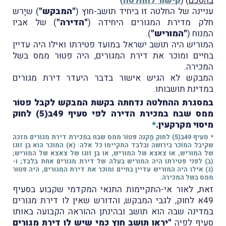
בהסכם
) (
קישור להחלטה
)
עניינה של החלטה זו ביחיד תושב-חוץ (
"המבקש"
) שיָרש
חלק מדירת המגורים היחידה (
"הדירה"
) של אביו
המנוח (
"המוריש"
).
המוריש היה תושב ישראל במועד פטירתו ואילו היה עדיין
בחיים ומוכר את דירת המגורים, היה פטוּר ממס בשל
המכירה.
המבקש לא הגיש אישור בדבר היעדר דירת מגורים
במדינת תושבותו.
במסגרת ההחלטה נדחתה בקשת המבקש לקבל פטוֹר
ממס שבח במכירת הדירה לפי סעיף 49ב(5) לחוק
מיסוי מקרקעין.
*
* סעיף 49ב(5) לחוק מַקנה פטוֹר ממס שבח במכירת דירת מגורים מזכה
שקיבל המוֹכר בירושה ובלבד התקיימו כל אלה: (א) המוכר הוא בן זוגו
של המוריש, או צאצא של המוריש, או בן זוגו של צאצא של המוריש;
(ב) לפני פטירתו היה המוריש בעלה של דירת מגורים אחת בלבד; ו-
(ג) אילו היה המוריש עדיין בחיים ומוכר את דירת המגורים, היה פטוּר
ממס בשל המכירה.
זאת, לאור אי-התקיימות התנאי המקדמי שקבוע בסעיף
49א לחוק, לגבי המבקש, והדורש שאין לו דירת מגורים
במדינה שבהּ הוא תושב ובהינתן ההוראה הקבועה באותו
סעיף לפיה
"יראו תושב חוץ כמי שיש לו דירת מגורים