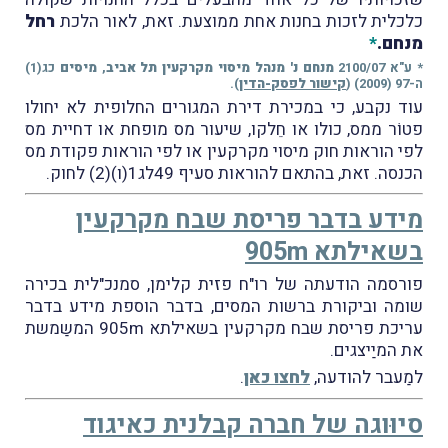
כלכלית לזכות בחנות אחת ממוצעת. זאת, לאור הלכת
רחל
מנחם
.
*
* ע"א 2100/07
מנחם נ' מנהל מיסוי מקרקעין תל אביב
,
מיסים
כג(1)
ה-97 (2009) (
קישור לפסק-הדין
).
עוד נקבע, כי במכירת דירת המגורים החלופית לא יחולו
פטוֹר ממס, כולו או חֵלקו, שיעור מס מופחת או דחיית מס
לפי הוראות חוק מיסוי מקרקעין או לפי הוראות פקודת מס
הכנסה. זאת, בהתאם להוראות סעיף 49לג1(ו)(2) לחוק.
מידע בדבר פריסת שבח מקרקעין
בשאילתא 905m
פורסמה הודעתה של רו"ח פזית קלימן, סמנכ"לית בכירה
שומה וביקורת ברשות המסים, בדבר הוספת מידע בדבר
עריכת פריסת שבח מקרקעין בשאילתא 905m המשַמשת
את המיַיצגים.
למַעבר להודעה,
לחצו כאן
.
סיוּוגה של חברה קבלנית כאיגוד