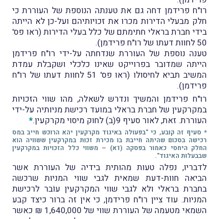
רו"ח פרידמן דחה גם את טענתה הנוספת של העוררת כי
חלק מבעלי הדירות מכרו את זכויותיהם ועל-כן לא הייתה
בידי חברת בראלי חתימתם של כלל בעלי הדירות (ראו פס'
50 לחוות דעתו של רו"ח פרידמן).
טענה נוספת של העוררת שנדחתה על-ידי רו"ח פרידמן
הייתה שמדובר בפרוייקט שאינו כלכלי ושקבלת עמדת
המשיב תביא לחיסולו (ראו פס' 51 לחוות דעתו של רו"ח
פרידמן).
רו"ח פרידמן והמשיך ונדרש לשאלה, מהו שווי הזכויות
במקרקעין של חברת בראלי במועד רכישת מניותיה על-ידי
העוררת. זאת, לאור סעיף 9(ב) לחוק מיסוי מקרקעין.
*
* סעיף זה קובע, כי "בפעולה באיגוד מקרקעין יהא הרוכש חייב במס
רכישה בסכום שהיתה חייבת בו מכירת זכות במקרקעין ששוויה הוא
החלק היחסי כאמור בפסקה (1א) – משווי כלל הזכויות במקרקעין
שבבעלות האיגוד".
לדבריו, נפלה טעות מהותית בידיה של העוררת אשר
הביאה חוות-דעת שמאית לגבי שווי המניות שרכשה
בחברת בראלי ולא לגבי שווי המקרקעין עוֹבר לרכישת
המניות. עוד ציין רו"ח פרידמן, כי אין זה ברור כיצד קבע
השמאי מטעמה של העוררת שווי של 1,640,000 ₪ כאשר