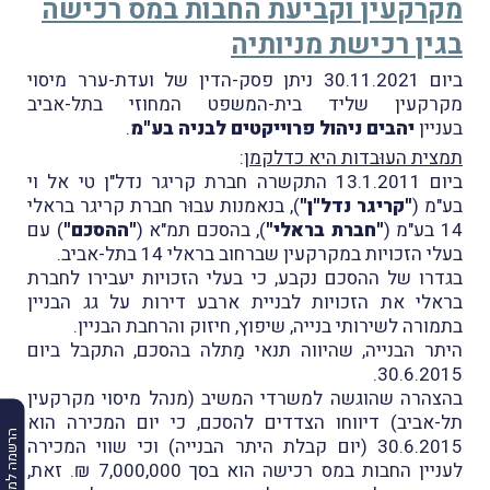
מקרקעין וקביעת החבות במס רכישה
בגין רכישת מניותיה
ביום 30.11.2021 ניתן פסק-הדין של ועדת-ערר מיסוי
מקרקעין שליד בית-המשפט המחוזי בתל-אביב
בעניין
יהבים ניהול פרוייקטים לבניה בע"מ
.
תמצית העוּבדות היא כדלקמן
:
ביום 13.1.2011 התקשרה חברת קריגר נדל"ן טי אל וי
בע"מ (
"קריגר נדל"ן"
), בנאמנות עבוּר חברת קריגר בראלי
14 בע"מ (
"חברת בראלי"
), בהסכם תמ"א (
"ההסכם"
) עם
בעלי הזכויות במקרקעין שברחוב בראלי 14 בתל-אביב.
בגדרו של ההסכם נקבע, כי בעלי הזכויות יעבירו לחברת
בראלי את הזכויות לבניית ארבע דירות על גג הבניין
בתמורה לשירותי בנייה, שיפוץ, חיזוק והרחבת הבניין.
היתר הבנייה, שהיווה תנאי מַתלה בהסכם, התקבל ביום
30.6.2015.
בהצהרה שהוגשה למשרדי המשיב (מנהל מיסוי מקרקעין
תל-אביב) דיווחו הצדדים להסכם, כי יום המכירה הוא
הרשמה למבזקים
30.6.2015 (יום קבלת היתר הבנייה) וכי שווי המכירה
לעניין החבות במס רכישה הוא בסך 7,000,000 ₪. זאת,