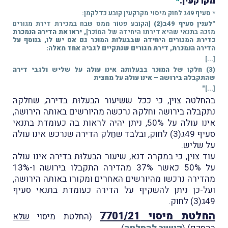
מקרקעין.
*
* סעיף 49ג לחוק מיסוי מקרקעין קובע כדלקמן:
"לענין סעיף 49ב(2)
[הקובע פטוֹר ממס שבח במכירת דירת מגורים
מזכה בתנאי שהיא דירתו היחידה של המוֹכר]
, יראו את הדירה הנמכרת
כדירת המגורים היחידה שבבעלות המוכר גם אם יש לו, בנוסף על
הדירה הנמכרת, דירת מגורים שנתקיים לגביה אחד מאלה:
[...]
(3) חלקו של המוכר בבעלותה אינו עולה על שליש ולגבי דירה
שהתקבלה בירושה – אינו עולה על מחצית
"
[...]
בהחלטה צוין, כי ככל ששיעור הבעלוּת בדירה, שחלקהּ
נתקבלה בירושה וחלקהּ נרכשה מהיורשים באותה הירושה,
אינו עולה על 50%, ניתן יהיה לראות בה כעומדת בתנאי
סעיף 49ג(3) לחוק, ובלבד שחֵלק הדירה שנרכש אינו עולה
על שליש.
עוד צוין, כי במקרה דנא, שיעור הבעלוּת בדירה אינו עולה
על 50% כאשר 37% מהדירה התקבלו בירושה ו-13%
מהדירה נרכשו מהיורשים האחרים ומקורו באותה הירושה,
ועל-כן ניתן להשקיף על הדירה כעומדת בתנאי סעיף
49ג(3) לחוק.
החלטת מיסוי 7701/21
(החלטת מיסוי
שלא