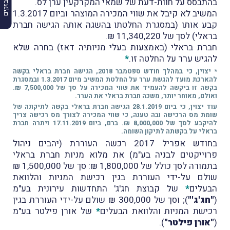
בהתבסס על חוות-דעת של שמאי המקרקעין ערן לס.
המשיב לא קיבל את שווי המכירה המוצהר וביום 1.3.2017
קבע אותו (במסגרת החלטתו בהשגה אותה הגישה חברת
בראלי) לסך של 11,340,220 ₪.
חברת בראלי (באמצעות בעלי מניותיה דאז) בחרה שלא
להגיש ערר על החלטה זו.
*
* יצוין, כי במהלך חודש ספטמבר 2018, הגישה חברת בראלי בקשה
להארכת מועד להגשת ערר על החלטת המשיב מיום 1.3.2017 ובמסגרת
בקשה זו ביקשה להעמיד את שווי המכירה על סך של 7,500,000 ₪.
ואולם, מאוחר יותר, משכה חברת בראלי את הערר.
עוד יצוין, כי ביום 28.1.2019 הגישה חברת בראלי בקשה לתיקונה של
שומת מס הרכישה ובה טענה, כי שווי המכירה לצורך מס רכישה צריך
להיקבע לסך של 8,000,000 ₪. ברם, ביום 17.11.2019 ויתרה חברת
בראלי על בקשתה לתיקון השומה.
בחודש אפריל 2017 רכשה העוררת (יהבים ניהול
פרוייקטים לבניה בע"מ) את מלוא מניות חברת בראלי
בתמורה לסך כולל של 1,800,000 ₪: סך של 1,500,000 ₪
שולם על-ידי העוררת בגין רכישת המניות והלוואת
הבעלים
*
של קבוצת חג'ג' התחדשות עירונית בע"מ
(
"חג'ג'"
); וסך של 300,000 ₪ שולם על-ידי העוררת בגין
רכישת המניות והלוואת הבעלים
*
של אורן פילטר בע"מ
(
"אורן פילטר"
).