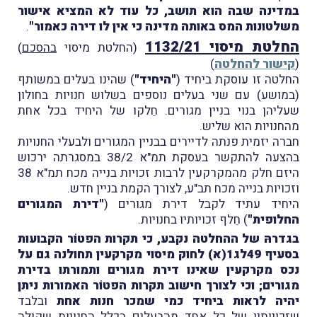
במדינה שבה הוא תושב, כל עוד לא המציא אישור
משלטונות המס באותה מדינה כי אין לו דירה כאמור"
.
החלטת מיסוי 1132/21
(החלטת מיסוי
בהסכם
)
(
קישור להחלטה
)
החלטה זו עוסקת ביחיד (
"היחיד"
) שהינו בעלים במשותף
(במושע) עם שני בעלים נוספים בשלוש חנויות בחולון
שעליהן בנוי בניין מגורים. חֵלקו של היחיד בכל אחת
מהחנויות הוא שליש.
חברה יזמית פנתה לדיירים בבניין המגורים ולבעלי החנויות
בהצעה להתקשר בעסקת תמ"א 38/2 במסגרתה ירכוש
היזם חלק מהמקרקעין לרבות זכויות בנייה מכח תמ"א 38
וזכויות בנייה מכח תב"ע, לצורך הקמת בניין חדש.
היחיד עתיד לקבל דירת מגורים (
"דירת המגורים
החלופית"
) חֵלף זכויותיו בחנויות.
בגדרהּ של ההחלטה נקבע, כי תקרות הפטוֹר הקבועות
בסעיף 49לג1(א) לחוק מיסוי מקרקעין תחולנה גם על
נכס מקרקעין שאינו דירת מגורים ותמורתו בדירת
מגורים; וכי לצורך חישוב תקרות הפטוֹר האמורות ניתן
יהיה לראות ביחיד כמי שמכר חנות אחת
ובלבד
שזכויותיו של כל אחד מהבעלים בכלל החנויות שקולה