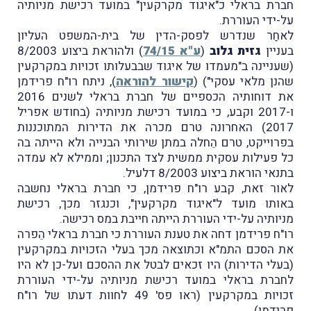
חברת בראלי כ"איגוד מקרקעין" במועד רכישת מניותיה
על-ידי העוררת.
לאחַר שנדרש לפסק-הדין של בית-המשפט העליון
בעניין
גזית גלוב
(
ע"א 74/15
) ולהוראת ביצוע 8/2003
(שעניינה ב"מעמדו של איגוד שבבעלותו זכויות במקרקעין
שהנן מלאי עסקי") (
קישור להוראה
), ניתח רו"ח פרידמן
את דוחותיה הכספיים של חברת בראלי לשנים 2016
ו-2017 וקבע, כי במועד רכישת מניותיה (בחודש אפריל
2017) האחרונה טרם מכרה את הדירות המתוכננות
בפרוייקט, טרם הֵחלה במתן שירותי הבנייה ולא הייתה בה
כל פעילות עסקית ממשית לצד התכנון; וממילא לא עמדה
בתנאי הוראת ביצוע 8/2003 דלעיל.
לאור זאת, קבע רו"ח פרידמן, כי חברת בראלי נחשבה
באותו מועד ל"איגוד מקרקעין", וכנגזר מכך, רכישת
מניותיה על-ידי העוררת הייתה חייבת במס רכישה.
רו"ח פרידמן דחה את טענת העוררת כי חברת בראלי הֵפרה
את הסכם התמ"א וכתוצאה מכך בעלי הזכויות במקרקעין
(בעלי הדירות) היו זכאים לבטל את ההסכם ועל-כן לא היו
לחברת בראלי במועד רכישת מניותיה על-ידי העוררת
זכויות במקרקעין (ראו פס' 49 לחוות דעתו של רו"ח
פרידמן).