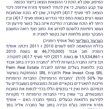
המימון, שכּן לא הוכח כי ההוצאות הוצאו בייצור הכנסה.
עוד קבע המשיב, כי אין להתיר לאוסיף מזרח אירופה ניכוי
הוצאה
לפי סעיף 17(4) לפקודה, שכּן לא הוכח שהחובות
נעשו רעים בשנת-המס כפי הנדרש באותו סעיף 17(4) ובין
היתר לא הוכח שהחברה החייבת אינה בעל כושר פירעון וכי
נעשו ניסיונות כלשהם לפרוֹע את החוב ואף רואה-החשבון
המבקר נמנע מלחוות דעה בקשר לסוגיה זו.
הערעור השלישי
(של אוסיף רומניה)
בדו"ח ההתאמה למס לשנים 2010 ו-2011 ניכתה אוסיף
רומניה חוב אבוד (46,770,000 ₪ בשנת 2010
ו-15,534,861 ₪ בשנת 2011) לפי סעיף 17(4) לפקודה.
וכך ציינה החברה בהערות לדו"ח: "
החברה הכירה בחוב אבוד
בגין הלוואות בעלים שניתנו לחברת
Palm Real Estate
Pine Invest Crop SRL
ולחברת
SRL
המוחזקות בשיעור
של 50% (להלן: 'החברות הרומניות'). החברות הרומניות
חייבות לתאגידים בנקאיים חובות המובטחים בשעבודים על
נכסיהם. היות ואין די בנכסים הללו בכדי לכסות את החובות
המובטחים, ברי שאין בידי החברות הרומניות די מקורות
לפירעון הלוואות הבעלים. בנוסף החברה האם – אוסיף
מזרח אירופה בע"מ הכירה בחוב של החברה אליה בסך