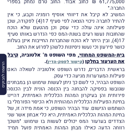
61,775,000 ₪ כחוב אבוד. החוב טרם נמחק בספרי
החברה."
המשיב לא קיבל את דיווחי
אוסיף רומניה וקבע, כי אין
להתיר לחברה ניכוי הוצאה לפי סעיף 17(4) לפקודה, שכּן
פעילותה אינה עולה כדי עסק וכן מהטעם שלא הוכח
שהחובות נעשו רעים בשנת-המס כפי הנדרש באותו סעיף
17(4), ובין היתר לא הוכח שהחברות החייבות אינן בעלוֹת
כושר פירעון וכי נעשו ניסיונות כלשהן לפרוֹע את החוב.
בית-המשפט המחוזי
, מפי השופט מ' אלטוביה,
קיבל
את הערעור בחלקו
.
(
קישור לפסק-הדין
)
הרשמה למבזקים
בראשית הדברים, נדרש השופט אלטוביה לשאלה האם
פעילות המערערות מגיעה כדי עסק.
השופט הבהיר, כי לשם כך ניתן לעשות שימוש הן במבחנים
שגובשו בפסיקה להבחנה בין הכנסה הונית לבין הכנסה
פירותית והן בעיקרון המהות הכלכלית האמיתית, דהיינו
בחינת הפעילות הכלכלית המהותית ולא הכיסוי הפורמלי בו
השתמש הנישום. עוד הבהיר השופט, כי אמת מידה זו, של
בחינת המהות הכלכלית האמיתית, היא כלי אבחון אשר שני
הצדדים בערעור המס יכולים לעשות בו שימוש: "משכך
רווחה הדעה כאילו מבחן המהות האמתית פועל תמיד