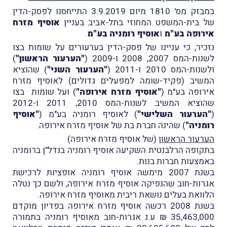
במבזק מס' 1810 מיום 3.9.2019 התייחסנו לפסק-הדין
של בית-המשפט המחוזי בתל-אביב בעניין
אוסיף מזרח
אירופה
בע"מ
ו
אוסיף רומניה בע"מ
.
נזכיר, כי עניינו של פסק-הדין בערעורים על שומות בצו
לשנות-המס 2007, 2008 ו-2009 (
"הערעור הראשון"
)
ולשנות-המס 2010 ו-2011 (
"הערעור השני"
) שהוציא
המשיב (פקיד-שומה למפעלים גדולים) לאוסיף מזרח
אירופה בע"מ (
"אוסיף מזרח אירופה"
) ועל שומות בצו
שהוציא המשיב לשנות-המס 2010, 2011 ו-2012
(
"הערעור השלישי"
) לאוסיף רומניה בע"מ (
"אוסיף
רומניה"
) שהינה חברת בת של אוסיף מזרח אירופה.
הערעור הראשון
(של אוסיף מזרח אירופה)
בתקופה הרלבנטית השקיעה אוסיף רומניה בנדל"ן ברומניה
באמצעות חברות בנות.
בשנת 2007 מימשה אוסיף רומניה אופציות לרכישת
אגרות-חוב שהנפיקה אוסיף מזרח אירופה, ולשם כך נטלה
הלוואת בעלים נושאת ריבית מאוסיף מזרח אירופה.
בשנת 2008 רכשה אוסיף מזרח אירופה בפדיון מוקדם
35,463,000 ₪ ע.נ אגרות-חוב מאוסיף רומניה בתמורה