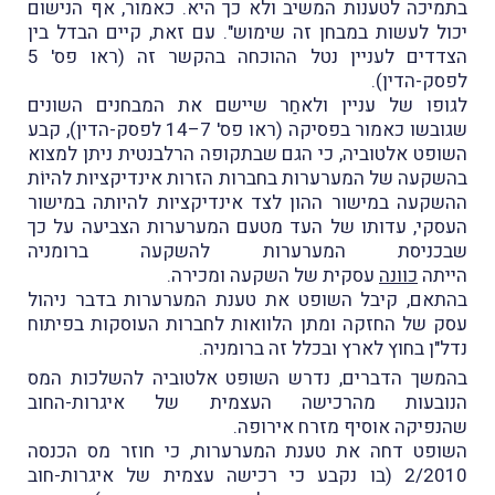
בתמיכה לטענות המשיב ולא כך היא. כאמור, אף הנישום
יכול לעשות במבחן זה שימוש". עם זאת, קיים הבדל בין
הצדדים לעניין נטל ההוכחה בהקשר זה (ראו פס' 5
לפסק-הדין).
לגופו של עניין ולאחַר שיישם את המבחנים השונים
שגובשו כאמור בפסיקה (ראו פס' 7–14 לפסק-הדין), קבע
השופט אלטוביה, כי הגם שבתקופה הרלבנטית ניתן למצוא
בהשקעה של המערערות בחברות הזרות אינדיקציות להיוֹת
ההשקעה במישור ההון לצד אינדיקציות להיותה במישור
העסקי, עדותו של העד מטעם המערערות הצביעה על כך
שבכניסת המערערות להשקעה ברומניה
הייתה
כוונה
עסקית של השקעה ומכירה.
בהתאם, קיבל השופט את טענת המערערות בדבר ניהול
עסק של החזקה ומתן הלוואות לחברות העוסקות בפיתוח
נדל"ן בחוץ לארץ ובכלל זה ברומניה.
בהמשך הדברים, נדרש השופט אלטוביה להשלכות המס
הנובעות מהרכישה העצמית של איגרות-החוב
שהנפיקה אוסיף מזרח אירופה.
השופט דחה את טענת המערערות, כי חוזר מס הכנסה
2/2010 (בו נקבע כי רכישה עצמית של איגרות-חוב