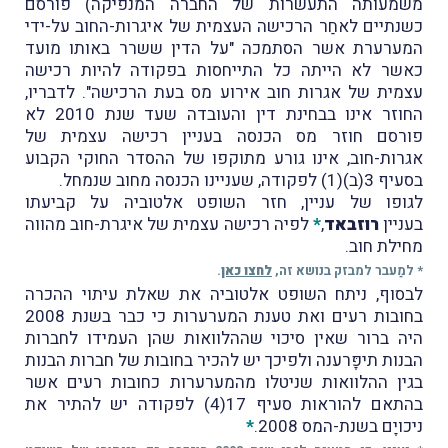
משמעותה התעשרות של החברה המנפיקה) פורסם
כשנתיים לאחַר הרכישה העצמית של איגרות-החוב על-ידי
המערערת אשר הסתמכה "על הדין ששרר באותו מועד
כאשר לא הייתה כל התייחסות בפקודה להיות רכישה
עצמית של אגרות חוב אירוע מס בעת הרכישה". לדבריו,
החוזר אינו בבחינת דין והעובדה שעד ש
נת 2010 לא
פורסם חוזר מס הכנסה בעניין רכישה עצמית של
אגרות-חוב, אינו גורע מתוקפו של ההסדר החוקי הקבוע
בסעיף 3(ב)(1) לפקודה, שעניינו הכנסה מחוב שנמחל.
לגופו של עניין, חזר השופט אלטוביה על קביעתו
בעניין
רוזבאד
,
*
לפיה רכישה עצמית של איגרת-חוב מהווה
מחילת חוב.
* למַעבר למבזק בנושא זה,
לחצו כאן
.
לבסוף, ניתח השופט אלטוביה את שאלת עיתוי ההכרה
בחובות רעים ואת טענת המערערות כי כבר בשנת 2008
היה ברור שאין סיכוי שההלוואות שהן העמידו לחברות
הבנות תיפָּרענה ולפיכך יש להכיר בחובות של חברות הבנות
בגין ההלוואות שניטלו מהמערערות כחובות רעים אשר
בהתאם להוראות סעיף 17(4) לפקודה יש להתיר את
ניכויָם בשנת-המס 2008.
*