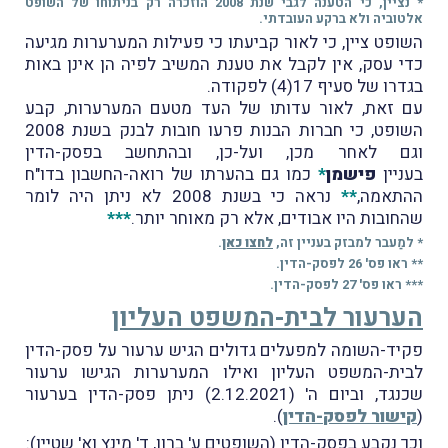
* נציין, כי הטענה לגבי שנת 2008 הוזכרה רק בניתוחו של השופט
אלטוביה ולא ברקע העובדתי.
השופט ציין, כי לאור קביעתו כי פעילות המערערות מגיעה
כדי עסק, אין לקבל את טענת המשיב לפיה הן אינן באות
בגדרו של סעיף 17(4) לפקודה.
עם זאת, לאור עדותו של העד מטעם המערערות, קבע
השופט, כי חברות הבנות פרעו חובות לבנק בשנת 2008
וגם לאחר מכן, ועל-כן, ובהתחשב בפסק-הדין
בעניין
פישמן
*
כמו גם בהערתו של רואה-החשבון בדו"ח
ההתאמה,
**
נראה כי בשנת 2008 לא ניתן היה לומר
שהחובות היו אבודים, אלא רק מאוחר יותר.
***
* למַעבר למבזק בעניין זה,
לחצו כאן
.
** ראו פס' 26 לפסק-הדין.
*** ראו פס' 27 לפסק-הדין.
הערעור לבית-המשפט העליון
פקיד-השומה למפעלים גדולים הגיש ערעור על פסק-הדין
לבית-המשפט העליון ואילו המערערות הגישו ערעור
שכנגד, וביום ה' (2.12.2021) ניתן פסק-הדין בערעור
(
קישור לפסק-הדין
).
וכך נקבע בפסק-הדין
(השופטים ע' ברון, ד' מינץ וא' שטיין):