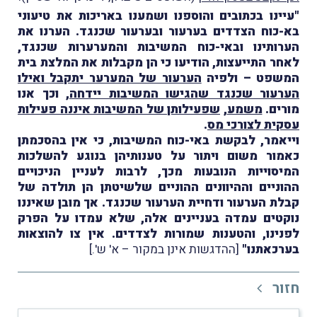
"עיינו בכתובים והוספנו ושמענו באריכות את טיעוני
בא-כוח הצדדים בערעור ובערעור שכנגד. הערנו את
הערותינו ובאי-כוח המשיבות והמערערות שכנגד,
לאחר התייעצות, הודיעו כי הן מקבלות את המלצת בית
המשפט – ולפיה
הערעור של המערער יתקבל ואילו
הערעור שכנגד שהגישו המשיבות יידחה
, וכך אנו
מורים.
משמע
,
שפעילותן של המשיבות איננה פעילות
עסקית לצורכי מס
.
וייאמר, לבקשת באי-כוח המשיבות, כי אין בהסכמתן
כאמור משום ויתור על טענותיהן בנוגע להשלכות
המיסוייות הנובעות מכך, לרבות לעניין הניכויים
ההוניים וההיוונים ההוניים שלשיטתן הן תולדה של
קבלת הערעור ודחיית הערעור שכנגד. אך מובן שאיננו
נוקטים עמדה בעניינים אלה, שלא עמדו על הפרק
לפנינו, והטענות שמורות לצדדים. אין צו להוצאות
בערכאתנו"
[ההדגשות אינן במקור – א' ש'.]
חזור