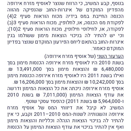
בנוסף, קבע המשיב, כי הרווח שנוצר לאוסיף מזרח אירופה
מהפדיון המוקדם של איגרות-החוב שהנפיקה מהווה
הכנסה החייבת במס בידיה מכוח הוראות סעיף 2(4)
לפקודת מס הכנסה, או, לחלופין, מכוח הוראות סעיף 3(ב)
לפקודה, או, לחילופי חילופין, מכוח הוראות סעיף 2(10);
וכי יש להתיר לה בניכוי הוצאות מימון ששולמו בגין
איגרות-החוב בהתאם ליחס הפירעון המוקדם שנוצר בפדיון
המוקדם כאמור.
הערעור השני
(של אוסיף מזרח אירופה)
בשנת 2010 היו לאוסיף מזרח אירופה הכנסות מימון בסך
6,480,000 ₪ והוצאות מימון בסך 13,491,000 ₪.
ואילו בשנת 2011 היו לאוסיף מזרח אירופה הכנסות מימון
בסך 10,242,000 ₪ והוצאות מימון בסך 16,206,000 ₪.
אוסיף מזרח אירופה ניכתה את כל הוצאות המימון ודרשה
את עודף הוצאות המימון (7,011,000 ₪ בשנת 2010
ו-5,964,000 ₪ בשנת 2011) כהפסד עסקי שוטף.
המשיב לא קיבל את דיווחי המס של
אוסיף מזרח
אירופה
והשגותיה לשנות-המס 2010–2011 וקבע, כי
אין
להתיר לה בניכוי הוצאות הנהלה וכלליות והוצאות מימון
ואף אין להתיר בניכוי את עודף הוצאות המימון על הכנסות