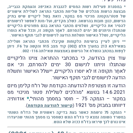
* במסגרת פעילות רשות המסים להגברת האכיפה והעמקת הגבייה,
מבצעת הרשות מהלכים של שליחת מכתבי התראה לשלילת אישורים
של פטוֹר/הקטנה מניכוי מס במקור, וזאת בְּשל ליקויים שיש בתיק
הנישום, כגון: חובות בהרשאה. כשלב מקדים, ועל-מנת לאפשר לנישומים
להסיר את הליקויים, נשלחים מכתבי התראה בהם מפורטים הליקויים
שהתגלו וניתנים 30 ימים להסרתם. לאחַר תקופה זו, וככל שלא הוסרו
הליקויים, נשלל האישור ונשלחת הודעה לנישומים לגבי תוקף האישור.
** ניתן לעיין ברשימת הלקוחות שקיבלו מכתבי התראה ושלילה
בשאילתא 213 במערך תלם (002) קוד מצב 915 והקשה על F6. ניתן
לצְפּות במכתב הנשלח אל הנישום באמצעות שאילתה 116- 002.
עוד צוין בהודעה, כי במכתבי ההתראה צוינו הליקויים
שהתגלו וניתנו לנישום 30 ימים להסרתם; וכי אם
לאחַר תקופה זו לא יוסרו הליקויים, יישלל האישור ותשלח
הודעה לנישומים לגבי תוקף האישור.
הודעה זו מצטרפת להודעתה הקודמת של רו"ח קלימן מיום
14.6.2021 בנושא "מהלכים לשלילת פטור מניכוי מס
במקור – הנמקה 75 – חוסר במסמך מהותי",
*
אודותיה
דיווחנו במבזק מס' 1921
.
(
קישור להודעה הקודמת
)
* הנמקה 75 נרשמת כאשר בעת בדיקה ראשונית של הדו"ח השנתי
במשרד השומה נמצא כי הדו"ח הוגש כשחסר בו מסמך מהותי שהיעדרו
אינו גורם לכך שיראו בדו"ח ככזה שלא הוגש.