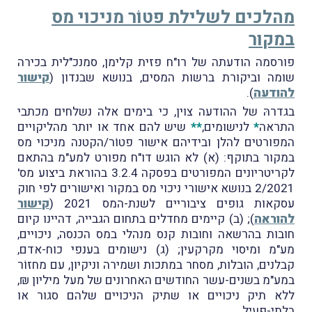
מהלכים לשלילת פטוֹר מניכוי מס
במקור
פורסמה הודעתה של רו"ח פזית קלימן, סמנכ"לית בכירה
שומה וביקורת ברשות המסים, בנושא שבנדון (
קישור
להודעה
).
בגדרהּ של ההודעה צוין, כי בימים אלה נשלחים מכתבי
התראה
*
לנישומים,
**
שיש להם אחד או יותר מהליקויים
המפורטים להלן ובידיהם אישור פטוֹר/הקטנה מניכוי מס
במקור בתוקף: (א) לא הוגש דו"ח מפורט למע"מ בהתאם
לקריטריונים המפורטים בפסקה 3.2.4 בהוראת ביצוע מס'
2/2021 בנושא אישורי ניכוי מס במקור ואישורים לפי חוק
עסקאות גופים ציבוריים לשנת-המס 2021 (
קישור
להוראה
); (ב) קיימים מחדלים בתחום הגבייה, דהיינו קיום
חובות בהרשאה וחובות קנס מנהלי במס הכנסה, ניכויים,
מע"מ ומיסוי מקרקעין; (ג) נישומים בענפי כוח-אדם,
קבלנים, הובלות, מסחר במתכות ושמירה וניקיון, עם מחזוֹר
במע"מ בשנים-עשר החודשים האחרונים של מעל מיליון ₪,
ללא תיק ניכויים או שתיק הניכויים שלהם סגור או
בלתי-פעיל.