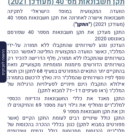
תקן חשבונאות מס' 40 (מעודכן 2021)
הוועדה המקצועית במוסד הישראלי לתקינה
חשבונאות אישרה לאחרונה את תקן חשבונאות מספר 40
(מעודכן 2021) (
"התקן"
).
התקן מעדכן את תקן חשבונאות מספר 40 שפורסם
באוגוסט 2020.
העדכון נוגע לשירותים שהתקבלו ללא תמורה על-ידי
המלכ"ר, כאשר הוועדה המקצועית החליטה לאפשר הכרה
הרשמה למבזקים
בשירותים שהתקבלו ללא תמורה, חֵלף הדרישה להכיר רק
בשירותים הדורשים מיומנות ומומחיות מקצועיים, וזאת
בהתקיים יתר התנאים המפורטים בסעיף 68 לתקן וכן תנאי
נוסף לפיו השירותים שהמלכ"ר היה נאלץ לרכשם בתמורה
אילולא התקבלו הינם חיוניים לפעילויות הרגילות של
המלכ"ר (ראו סעיפים ד1–ד7 למבוא לתקן).
התקן מאגד את כללי החשבונאות והדיווח הכספי
למלכ"רים ומחליף את גילוי דעת מספר 69 והתיקונים לו
וכן את תקן חשבונאות מספר 9.
התקן כולל שינויים רבים לעומת התקן הקיים (אשר
מפורטים במבוא לתקן) כגון: בכללי ההכרה בהכנסות של
מלכ"רים (הכנסות מתרומות כולל נכסים ושירותים