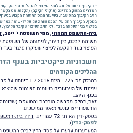
*
חויב הקיבוץ במס שבח, בשיעור המס המופחת הקבוע בסעיף 48ג לחוק מיסוי מקרקעין, אשר יוחד לפיצוי בגין הפקעה בלבד
בנוסף, הקיבוץ חתם על הסכם שומה עם פקיד-שומה באר שבע
בפיצוי בגין הפקעה בלבד, לא חויב הפיצוי שקיבל הקיבוץ, כול
בית-המשפט המחוזי
, מפי השופטת י' ייטב,
ד
תשומת לבכם, בין היתר, לניתוחה של השופטת ייטב, בפס' 55 ו
הפיצוי בעד הפקעה לפיצוי שעיקרו פיצוי בעד ה
חשבוניות פיקטיביות בענף הזה
ההליכים הקודמים
במבזק מס' 1726 מיום 1.7.2018 דיווחנו על פרסום פסק-הדין של בית-המשפט המחוזי בתל-אביב בעניין
עניינם של הערעורים בשומות תשומות שהוציא ה
בענף הזהב.
זאת, כחלק מפרשה מורכבת ומסועפת (שכּונתה "ז
הורשעו וריצו עונשי מאסר ממושכים.
בפסק-דין האוחז 72 עמודים,
דחה בית-המשפט
לפסק-הדין
).
המערערות ערערו על פסק-הדין לבית-המשפט הע