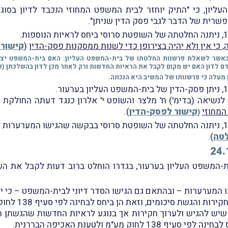
29 קבע בית-המשפט העליון, כי "התיק יוחזר לבית המשפט המחוזי הנכבד 
כי אין ולא יהיה בצירופן כדי לשנות ממסקנות פסק-הדין
(
קישור
קת באשר לשאלת פרשנות החלטתו של בית-המשפט העליון: האם בית-המשפט יצ
ם לדון האם יש מקום לקבל את הראיות החדשות ורק לאחר מכן לדון בהשלכתן (
מעלה כי פרשנותו של המשיב היא הנכונה.
נשיאה (בדימ') ח' מלצר והשופט י' אלרון כנגד דעתה החולקת ש
המחוזי
קישור לפסק-הדין
).
(
לטה
).
יתן פסק-הדין של בית-המשפט העליון בערעור, בגדרו הוחלט ברוב דעות לקב
 המערערות – ובהתאם גם הגישו הסדר דיוני לבית-המשפט – כי י
ם, וזאת הן ביחס לבחינה לפי סעיף 138 לחוק מע"מ והן ביחס לטענה לאכיפה בררנית.
 שיש להגיש ולערוך חקירות אך בנוגע לראיות החדשות שהגשתן
מע"מ ולטענת האכיפה הבררנית.