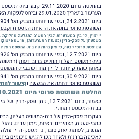
בהחלטה מיום .11.2020
הערעור בתאריך 29.01.2020 וביחס לנפקות האפשרית של הדבר לגבי פסק הדין שניתן".
ביום 24.2.2021, וכפי שדיווחנו במבזק מס' 1904, ניתנה החלטתה של השופטת סרוסי ביחס לראיות הנוספות.
השופטת סרוסי בחנה את הראיות הנוספות וקבעה, 
* יצוין, כי בין המערערות לבין המשיב התגלעה מחלו
השפעתן על פסק-הדין (כטענת המערערות), או שמא יש קוד
השופטת סרוסי קבעה, כי עיון בהחלטת בית-המשפט העליון 
ביום 12.7.2021, וכפי שדיווחנו במבזק מס' 1926, ניתן פסק-הדין של בית-המשפט העליון בערעור.
בית-המשפט העליון החליט ברוב דעות
(המשנה ל
באופן שהתיק יוחזר לדיון מחוּדש בבית-המשפט 
ביום 30.9.2021, וכפי שדיווחנו במבזק מס' 1941, ניתנה החלטתה של השופטת סרוסי בבקשה שהגישו המערערות לפסלוּת המותב מלשבת בדין בדיון המחודש.
השופטת סרוסי דחתה את הבקשה
(
קישור להח
החלטת השופטת סרוסי מיום 24.10.2021
כאמור, ביום 12.7.2021, נ
בבית-המשפט המחוזי.
בעקבות פסק-הדין של בית-המשפט העליון, הבינו
כתבי-טענות, תצהירים וראיות, זימון עדים, ניהול חקירות והגשת סיכומי
המשיב, לעומת זאת, סובר, כי מפסק-הדין עולה
לאכיפה בררנית ולאחר מכן להגיש סיכומים ביחס לבחינה לפי סעיף 138 לחוק 