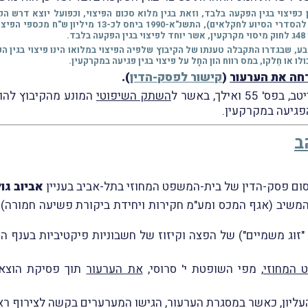
.
, שבגדרו התקבלה טענתו של הקיבוץ שלפיה הפיצוי במלואו הינו פיצוי בגין ה
ו או חֵלקו, במס רווח הון החָל על פיצוי בגין פגיעה במקרקעין.
חה את הערעור
(
קישור לפסק-הדין
).
אילך, באשר ל
השתק השיפוטי
המונע מהקיבוץ להוצ
פגיעה במקרקעין.
ב
אביוב גו
משיב (אגף המכס ומע"מ חקירות ויחידת ביקורת פשיעה חמורה) ל
וג משמיים") של הפצה וקיזוז של חשבוניות פיקטיביות בענף הז
 המחוזי
, מפי השופטת י' סרוסי,
את הערעור
תוך פסיקת הוצאות בה
ליון, כאשר במסגרת הערעור, הגישו המערערים בקשה לצירוף רא