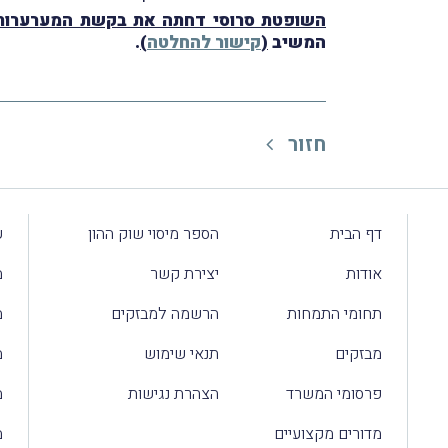
השופטת סרוסי דחתה את בקשת המערערות 
המשיב
(
קישור להחלטה
)
.
חזור
דף הבית
הספר מיסוי שוק ההון
ע
אודות
יצירת קשר
מ
תחומי התמחות
הרשמה למבזקים
מ
מבזקים
תנאי שימוש
מ
פרסומי המשרד
הצהרת נגישות
מ
מדורים מקצועיים
מ