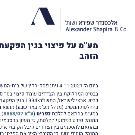
מע"מ על פיצוי בגין הפקעת/
הזהב
ביום ה' 4.11.2021 ניתן פסק-הדין של בית-המשפט המחוזי בבאר שבע בעניין
בבסיס המחלוקת בין הצדדים עומד פיצוי בסך 23,345,000 ש"ח (
כביש ארצי לישראל, התשנ"ה-1994 בגין הפקעת שטחים לצורך סלילתו של כביש 6.
בהחלטת המשיב (מנהל מע"מ באר שבע) מושא הערע
במע"מ בהתאם להלכת
כפריס
(
ע"א 8863/07
).
המנהל פירט בנימוקי החלטתו, כי מעיון בהסכמים 
ובהתאם להסכמים בין הצדדים קיבל הקיבוץ את ס
המנהל הוסיף וטען, כי הקיבוץ הציג את הפיצוי 