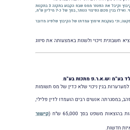
הקיבוץ דיווח על תשלומי הפיצוי למנהל מיסוי מקרקעין כפיצוי בגין הפקעה בלבד, וזאת בגין מלוא סכום הפיצוי, וכפועל יוצא דרש הקיבוץ וקיבל את הפטוֹר ממס שבח הקבוע בתקנה 3 בתקנות
הסדרים במשק המדינה (תיקוני חקיקה) (הקלות מס בקשר להסדרי הסיוע לחקלאים), התשנ"א-1990 ביחס לכ-13 מיליון ש"ח מכספי הפיצוי. ואילו בגין סכום הפיצוי הנותר, בסך של כ-7 מיליון ש"ח,
פקעה; וכי בעקבות אימוץ עמדתו של הקיבוץ שלפיה מדובר
יא חשבונית זיכוי ולשנות באמצעותה את סיווג
לד בע"מ
ו
ש.א.ר.פ מתכות בע"מ
.
מערערות בגין ניכוי שלא כדין של מס תשומות
הב, במסגרתה אנשים רבים הועמדו לדין פלילי,
וצאות משפט בסך 65,000 ש"ח (
קישור
יות חדשות.