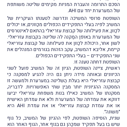
הסכם התרומה והעברת המניות מקימים שליטה משותפת
של המערערת יחד עם AHI.
השופטת סרוסי המשיכה ונדרשה לטענתו העיקרית של
המשיב לפיה בעלי התפקידים הכפולים מכַוונים, או יכולים
לכַוון, את פעילותה של קבוצת עזריאלי בהתאם לאינטרסים
של המערערת באופן המַקנה לה שליטה בקבוצת עזריאלי.
לשון אחר, היכולת לכַוון את פעילותה של קבוצת עזריאלי
קיימת, אליבא דהמשיב, עֵקב הזהוּת בגורמים המנהלים את
שני התפקידים – בעלי התפקידים הכפולים.
השופטת דחתה טענה זו.
ראשית, ציינה השופטת, הגיון זה של המשיב פועל לשני
הכיוונים ובאותה מידה ניתן גם היה להגיע למסקנה כי
קבוצת עזריאלי היא בעלת הַשליטה במערערת ולמעשה זו
המסקנה ההגיונית יותר מבּין שתי האפשרויות. לדבריה,
מסקנתו של המשיב כאילו בנות משפחת עזריאלי יביעו
דווקא את עמדתה של המערערת ולא את עמדתן האישית
או את עמדת קבוצת עזריאלי או את עמדת AHI היא
"משונה".
שנית, הוסיפה השופטת, לפי ההגיון של המשיב, כל גוף
שיש בו בעל תפקיד שמכַהן גם בגוף אחר, הגוף האחר הוא