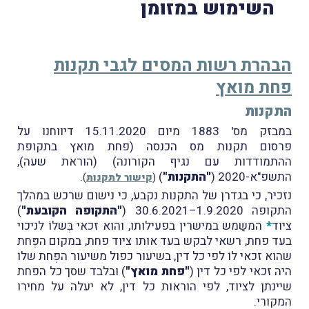
השימוש במזומן
הבהרת רשות המסים לגבי תקנות
פחת מואץ
התקנות
במבזק מס' 1883 מיום 15.11.2020 דיווחנו על
פרסום תקנות מס הכנסה (פחת מואץ בתקופת
ההתמודדות עם נגיף הקורונה) (הוראת שעה),
התשפ"א-2020 (
"התקנות"
)
.
(
קישור לתקנות
)
נזכיר, כי בגדרן של התקנות נקבע, כי
נישום
שרכש במהלך
התקופה 1.9.2020–30.6.2021 (
"התקופה הקובעת"
)
ציוד
*
המשַמש במישרין בפעילותו, והוא זכאי בְּשלוֹ לניכוי
בעד פחת, רשאי לבקש בעד אותו ציוד פחת, במקום הפְּחת
שהוא זכאי לוֹ לפי כל דין, בשיעור כפול משיעור הפְּחת שלוֹ
היה זכאי לפי כל דין (
"פחת מואץ"
) ובלבד שסך כל הפחת
שיינתן לציוד, לפי הוראות כל דין, לא יעלה על מחירו
המקורי.