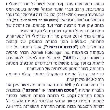
בראש המערערת עומד וָעד מנהל אשר כל חבריו פועלים
בהתנדבות. הֶרכב חברי הוועד המנהל שכיהנו בשנות-המס
שבערעור
הם: גב' דנה עזריאלי, גב' נעמי
(השנים 2014–2016)
עזריאלי וגב' שרון עזריאלי
, מר
(בנותיו של מר דוד עזריאלי ז"ל)
מנחם עינן ועוד ארבעה חברי ועד קבועים. על ניהולה של
המערערת בפועל מופקד צוות ניהולי מקצועי שכיר.
בחודש מרץ 2014 העניק מר דוד עזריאלי ז"ל למערערת,
כתרומה, כ-5.69% מהון המניות המונפק של קבוצת
עזריאלי בע"מ (
"קבוצת עזריאלי"
), אשר הוחזקו על ידיו
בעקיפין באמצעות .Azrieli Holdings Inc, חברה פרטית
הרשומה בקנדה (
"AHI"
). זאת, על-מנת לאפשר למערערת
ליהנות באופן קבוע מתשלומי דיבידנדים הנובעים ממניות
התרומה, לצורך מימון פעולותיה של המערערת.
שווי השוק של המניות שהתקבלו במועד קבלת התרומה
היה כ-840 מיליון ש"ח.
בין המערערת לבין AHI נחתם הסכם תרומה אשר עיגן את
העברת המניות (
"הסכם התרומה"
או
"ההסכם"
). במסגרת
הסכם התרומה נקבע, כי תרומת המניות תיעשה בכפוף
למספר תנאים, כאשר התנאי הרלבנטי לענייננו הוא כי כל
זכויות ההצבעה מכוח מניות התרומה תישארנה בידי AHI