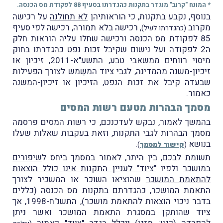
* המונח "קרוב" מוגדר בתקנות כהגדרתו בסעיף 88 לפקודת מס הכנסה.
בנוסף, נקבע בתקנות, כי הוראותיהן
לא תחולנה
על רכישה
מקרוב
, רכישה בלא תמורה, רכישה לפי סעיף
(כהגדרתו לעיל)
85 לפקודת מס הכנסה ו
רכישה שחלו עליה הוראות חלק
ה2 לפקודה ועל
נישום שקיבל זכות נפט כהגדרתו בחוק
מיסוי רווחים ממשאבי טבע, התשע"א-2011, זיכיון או
זיכיון-משנה מהמדינה, לגבי ציוד המשַמש לצורך הפעילות
שבעדה קיבל את זכות הנפט, הזיכיון או זיכיון-המשנה
כאמור
.
מסמך הבהרות מטעם רשות המסים
בהמשך לאמור, נבקש לעדכנכם, כי רשות המסים פרסמה
מסמך הבהרות לגבי התקנות, וזאת בעקבות שאלות שעלו
בנושא
.
(
קישור למסמך
)
תשומת לבכם, בין היתר, לאמור במסמך ביחס ל
שיפורים
במושכר
ולפיו
"ציוד" לעניין התקנות אינו כולל הוצאות
להתאמת המושכר
שהוציאו השוכר או המשכיר לצורך
התאמת המושכר, כהגדרתם בתקנות מס הכנסה (כללים
בדבר ניכוי הוצאות להתאמת מושכר), התשנ"ח-1998, אך
ציוד שהותקן במסגרת התאמת המושכר ואשר ניתן