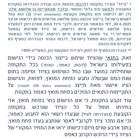
* "ציוד" מוגדר בתקנות כ
לרבות
מכונות ורכב עבודה כהגדרתו בפקודת
התעבורה
ולמעט
נכס בלתי-מוחשי,
ובלבד שהתקיימו בו שלושת אלה
:
(1) יום רכישתו הוא בתקופה הקובעת
(2) הוא הֵחל
(כמשמעותה לעיל)
לשמש בישראל בייצור הכנסה בתוך שלושה חודשים מיום רכישתו או עד
30.6.2021, לפי המאוחר מביניהם; ולגבי ציוד מסוג שאינו ניתן להפעלה
בתוך שלושה חודשים מיום רכישתו, או ציוד ששימש במפעל
תעשייתי,** עד תשעה חודשים מיום רכישתו, והכול לפי המאוחר
מביניהם; (3) הוא מופעל בישראל, לרבות האזור כהגדרתו בסעיף 3א
לפקודת מס הכנסה.
** כהגדרתו בסעיף 51 לחוק לעידוד השקעות הון, התשי"ט-1959.
זאת,
בתנאי
שהציוד
שימש בייצור הכנסה בידי הנישום
בפעילותו בישראל
בכל התקופה
(לרבות, כאמור, האזור)
שתחילתה במועד שבו הֵחל השימוש בציוד וסיומה בתום
שנת-המס שבְּשלהּ נתבע הפחת המואץ, לפחות, והנישום
הציג אישור מאת מיַיצג
על
(כמשמעותו בסעיף 236 לפקודה)
התקיימות התנאים המזכים בפחת מואץ כאמור בתקנות.
עוד נקבע בתקנות, כי אם הנישום בחר בפחת מואץ, אזי
בחירתו תחול
על כל הציוד שנרכש בתקופה
הקובעת
שבעדו רשאי הוא לתבוע כאמור;
(כהגדרתה לעיל)
וכי אם נמכר ציוד לקרוב
*
לאחַר שנתבע בעדו פחת מואץ,
בתוך ארבע שנים מיום רכישתו יראו
את המחיר המקורי של
הציוד בידי הרוכש הקרוב כאפס.