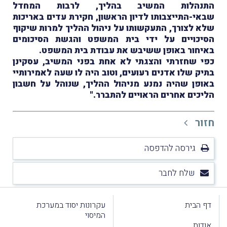
התנהלות המשיב בהליך, לרבות המחדל
שבאי-התייצבותו לדיון הראשון, חקירת עדים באריכות
שלא לצורך, התעקשותו על ניהול ההליך למרות שיקוף
הסיכויים על ידי בית המשפט והגשת הסיכומים
באיחור באופן ששיבש את עבודת בית המשפט.
כפי שחזרתי והצגתי לא אחת בפני המשיב, עסקינן
בתיק שלו אדנים רעועים, וטוב היה לו שעה לאמירותיי
באופן שהיה נמנע מניהול ההליך, שנוהל על חשבון
הליכים אחרים הראויים להתברר."
חזור
גירסה להדפסה
שלח לחבר
דף הבית
עקרונות יסוד במערכת
המיסוי
אודות