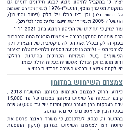
יצוין, כי
במקביל לתיקון, מוצע לבצע תיקונים דומים גם
בתקנות מס ערך מוסף, התשל"ו-1976
(לעניין ניכוי מס תשומות
וכן בצו הבלו על דלק (פטור והישבון),
על רכישת דלק)
התשס"ה-2005
.
(לעניין דרישת הישבון בלו על סולר לכלי רכב)
עוד יצוין, כי תחילתו של התיקון המוצע ביום 1.11.2021.
הגם שמטרת התיקון ברורה – צמצום הונאות המס הנרחבות
בענף הדלק ובכלל זאת הגדלה פיקטיבית של הוצאות דלק
לצורכי מס – גלומה בו פגיעה כספית בלתי-מבוטלת בציבור
הנישומים בְּשל העלויות הכרוכות בהתקנת הדלקן
והשימוש בו וכן הגדלה אפשרית בעלות הדלק עצמו.
יש לקוות אפוא שתבוצע חשיבה מחודשת בנושא.
צמצום השימוש במזומן
כידוע, החוק לצמצום השימוש במזומן, התשע"ח-2018 ,
קובע הגבלות על שימוש במזומן בסכום של עד 15,000
ש"ח בעסקות בהן מעורב עסק וסכום של עד 50,000 ש"ח
בעסקה בין שני אנשים פרטיים או מתנה.
בהקשר זה, נבקש לעדכנכם, כי משרד האוצר פרסם את
טיוטת הצו לצמצום השימוש במזומן (תיקון התוספת