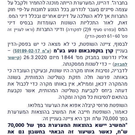
בחברה". דהיינו, המערערת הייתה מוכנה להחמיר ולקבל על
עצמה סייגים מֵעבר לנדרש, בכל הנוגע לחובות על-פי חוק
החברות אך ללא השלכה על דינים אחרים ובכלל דיני המס.
זאת, לאור התכליות השונות העומדות בבסיס דיני
המס
ודיני החברות
(ובפרט סעיף 9(2) לפקודה)
(וראו לעניין זה
.
פס' 60–61 לפסק-הדין)
לבסוף, ציינה השופטת, כי לא מצאה כי יש בפסק-הדין
בעניין
קרן בוקסנבאום נטע בע"מ
–
(
ע"מ 50189-02-17
)
אליו נדרשנו במבזק מס' 1844 מיום 26.3.2020
(
קישור
– כדי לשנות ממסקנתה.
למבזק
)
לדבריה, נסיבות אותו מקרה היו שונות, ובעיקרן העובדה כי
באותה פרשה חלה חזקת הַשליטה הכמותית, בשונה
מהמקרה דכאן, וממילא, אין באותו מקרה כדי לכבול את
דעתה ביחס לקביעת הַשליטה המהותית, אשר נקבעת
בהתאם לנסיבות כל מקרה ומקרה.
השופטת סרוסי קיבלה אפוא את הערעור במלואו.
כאמור, השופטת חייבה את המשיב בהוצאות המערערת
בסך 70,000 ש"ח. וכך היא ציינה בעניין זה:
"המשיב יישא בהוצאות המערערת בסך של 70,000
ש"ח, כאשר בשיעור זה הבאתי בחשבון גם את