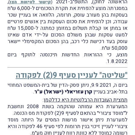
הראשונה לחוק), התשפ"ב-2021
,
(
קישור לטיוטת הצו
)
במסגרתה מוצע להפחית את תקרת הסכומים ל-6,000 ש"ח
בעסקות בהן מעורב עוסק, תרומה, הלוואה או בעניין שכר
עבודה; וכן להפחית את סכום העִסקות בין אנשים פרטיים
או במתן או קבלת תשלום במזומן כמתנה ל-15,000 ש"ח
למעט עסקות שבהן משולם הסכום על-ידי אדם שאינו
עוסק בעד רכישת כלי רכב, בהן הסכום המקסימלי יישאר
50,000 ש"ח.
מוצע, כי ההוראות החדשות תיכנסנה לתוקף ביום
1.8.2022.
"שליטה" לעניין סעיף 9(2) לפקודה
ביום ה, 9.9.2021, ניתן פסק-הדין של בית-המשפט המחוזי
בתל-אביב בעניין
קרן עזריאלי (ישראל) ע"ר
.
תמצית העוּבדות הרבלנטיות היא כדלקמן
:
המערערת היא עמותה שהוקמה בשנת 2008 ונחשבת
ל"מוסד ציבורי" בהתאם לסעיף 9(2) לפקודת מס הכנסה.
למערערת ניתן אישור מרשות המסים על היותה מוסד
ציבורי לעניין זיכוי בגין תרומות לפי סעיף 46 לפקודה והיא
רשומה כמוסד ללא כוונת רווח לעניין חוק מע"מ.