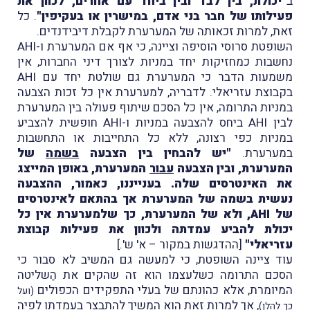
ב
"יכולת, בין לבד ובין ביחד עם אחרים, לכוון את
פעילותו של חבר בני אדם, במישרין או בעקיפין"
. כל
זאת, למרות זכאותה של המערערת לקבלת דיבידנדים.
השופטת סרוסי הוסיפה וציינה, כי אף אם המערערת ו-AHI
נחשבות כמחזיקות יחד במניות לצורך דיני החברות, אין
משמעות הדבר כי המערערת גם שולטת יחד עם AHI
בקבוצת עזריאלי. לדבריה, למערערת אין כל זכות הצבעה
במניות התרומה, אין כל הסכם שיתוף פעולה בין המערערת
לבין AHI ביחס להצבעה במניות ו-AHI חופשית להצביע
במניות כפי רצונה, ללא כל התחייבות או התחשבות
במערערת.
"יש להבחין בין הצבעה
בשמה
של
המערערת, ובין הצבעה
עבור
המערערת, באופן המייצג
את האינטרסים שלה. בענייננו, כאמור, ההצבעה
נעשית בשמה של המערערת אך בהתאם לאינטרסים
של AHI, ולא של המערערת, כך שלמערערת אין כל
יכולת להביע עמדתה ולכוון את פעילות קבוצת
עזריאלי"
[ההדגשות במקור – א' ש'.]
עוד ציינה השופטת, כי למעשה גם המשיב לא סבור כי
הסכם התרומה כשלעצמו הוא זה שהקים את הַשליטה
המיומרת, אלא כהונתם של בעלי התפקידים הכפולים
(ועל
, אך למרות זאת הוא המשיך להתבצר בעמדתו לפיה
כך להלן)