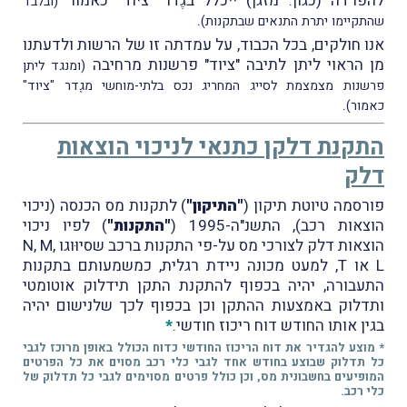
להפרדה (כגון: מזגן) ייכלל בגֶדר "ציוד" כאמור
(ובלבד
.
שהתקיימו יתרת התנאים שבתקנות)
אנו חולקים, בכל הכבוד, על עמדתה זו של הרשות ולדעתנו
מן הראוי ליתן לתיבה "ציוד" פרשנות מרחיבה
(ומנגד ליתן
פרשנות מצמצמת לסייג המחריג נכס בלתי-מוחשי מגֶדר "ציוד"
.
כאמור)
התקנת דלקן כתנאי לניכוי הוצאות
דלק
פורסמה טיוטת תיקון (
"התיקון"
) ל
תקנות מס הכנסה (ניכוי
הוצאות רכב), התשנ"ה-1995 (
"התקנות"
) לפיו ניכוי
הוצאות דלק לצורכי מס על-פי התקנות ברכב
שסיוּוגו N, M,
L או T, למעט מכונה ניידת רגלית, כמשמעותם בתקנות
התעבורה,
יהיה בכפוף להתקנת
התקן תידלוק אוטומטי
ותדלוק באמצעות ההתקן וכן בכפוף לכך שלנישום יהיה
בגין אותו החודש דוח ריכוז חודשי.
*
* מוצע להגדיר את דוח הריכוז החודשי כדוח הכולל באופן מרוכז לגבי
כל תדלוק שבוצע בחודש אחד לגבי כלי רכב מסוים את כל הפרטים
המופיעים בחשבונית מס, וכן כולל פרטים מסוימים לגבי כל תדלוק של
כלי רכב.