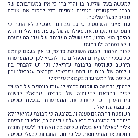
למעשה בעל שליטה בו והרי ברי כי אין במעורבותם של
חברי דירקטוריון בגופים נוספים כדי להפוֹך את אותם
גוםים לבעלי שליטה.
עוד ציינה השופטת, כי גם מבּחינה מעשית לא הוכח כי
המערערת מכַוונת את פעילותה של קבוצת עזריאלי ודווקא
ההיפך הוא הנכון, כפי שעלה מעדותם של עדי המערערת
שלא נסתרה ולוּ במעט.
לאור האמור, קבעה השופטת סרוסי, כי אין בעצם קיומם
של בעלי התפקידים הכפולים כדי להביא לכך שהמערערת
תיחשב כשולטת בקבוצת עזריאלי, וכי יש להבחין בין
שליטה של בנות משפחת עזריאלי בקבוצת עזריאלי ובין
שליטה של המערערת בקבוצת עזריאלי.
לבסוף, נדרשה השופטת סרוסי לטענתו הנוספת של המשיב
לפיה בהתאם לדיווחיה של קבוצת עזריאלי לרשות
ניירות-ערך יש לראות את המערערת כבעלת שליטה
בקבוצת עזריאלי.
השופטת דחתה גם טענה זו, בקובעה, כי קבוצת עזריאלי לא
דיווחה כי המערערת היא בעלת שליטה בה, אלא כי תתייחס
אליה "כאילו" היא בעלת שליטה בה וזאת רק "לעניין חובות
החלות או המתייחסות על פי חוק החברות לבעלי שליטה