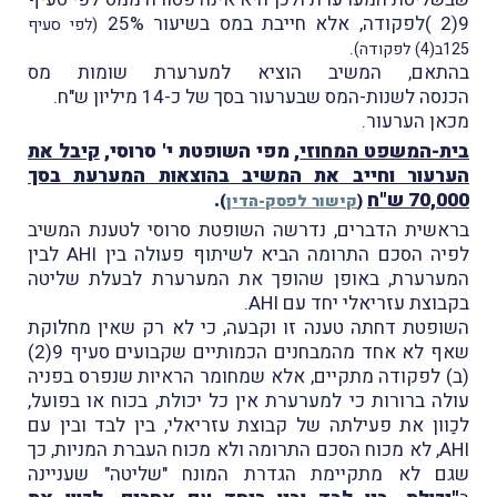
9(2 )לפקודה, אלא חייבת במס בשיעור 25%
(לפי סעיף
.
125ב(4) לפקודה)
בהתאם, המשיב הוציא למערערת שומות מס
הכנסה לשנות-המס שבערעור בסך של כ-14 מיליון ש"ח.
מכאן הערעור.
בית-המשפט המחוזי
, מפי השופטת י' סרוסי,
קיבל את
הערעור וחייב את המשיב בהוצאות המערעת בסך
70,000 ש"ח
.
(
קישור לפסק-הדין
)
בראשית הדברים, נדרשה השופטת סרוסי לטענת המשיב
לפיה הסכם התרומה הביא לשיתוף פעולה בין AHI לבין
המערערת, באופן שהופך את המערערת לבעלת שליטה
בקבוצת עזריאלי יחד עם AHI.
השופטת דחתה טענה זו וקבעה, כי לא רק שאין מחלוקת
שאף לא אחד מהמבחנים הכמותיים שקבועים סעיף 9(2)
(ב) לפקודה מתקיים, אלא שמחומר הראיות שנפרס בפניה
עולה ברורות כי למערערת אין כל יכולת, בכוח או בפועל,
לכַוון את פעילתה של קבוצת עזריאלי, בין לבד ובין עם
AHI, לא מכוח הסכם התרומה ולא מכוח העברת המניות, כך
שגם לא מתקיימת הגדרת המונח "שליטה" שעניינה