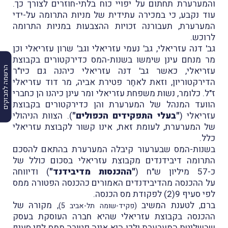
והמערערת תחתום על יפויי כוח בלתי-חוזרים לצורך כך.
עוד נקבע, כי במכירה עתידית של מניות התרומה על-ידי
המערערת, תעבורנה זכויות ההצבעות במניות התרומה
לרוכש.
גב' דנה עזריאלי, גב' נעמי עזריאלי וגב' שרון עזריאלי וכן
מר מנחם עינן שימשו בשנות-המס כדירקטורים בקבוצת
הרשמה למבזקים
עזריאלי, כאשר גב' דנה עזריאלי כיהנה גם כיו"ר
הדירקטוריון, וזאת לאחַר פטירת אביה, מר דוד עזריאלי
ז"ל. כלומר, נשות משפחת עזריאלי ומר עינן כיהנו הן כחברי
הוועד המנהל של המערערת והן כדירקטורים בקבוצת
עזריאלי (
"בעלי התפקידים הכפולים"
). הצוות הניהולי
של המערערת, לעומת זאת, אינו קשור לקבוצת עזריאלי
כלל.
בשנות-המס שבערעור קיבלה המערערת בהתאם להסכם
התרומה דיבידנדים מקבוצת עזריאלי בסכום כולל של
כ-57 מיליון ש"ח (
"ההכנסות מדיבידנד"
) ודיווחה
על ההכנסה מהדיבידנדים האמורים כהכנסה הפטורה ממס
לפי סעיף 9(2) לפקודת מס הכנסה.
ברם, לטענת המשיב
, מקורהּ של
(פקיד-שומה תל-אביב 5)
ההכנסה בקבוצת עזריאלי שהיא חברה העוסקת בעסק
שבשליטת המערערת ולכן היא אינה פטורה ממס לפי סעיף