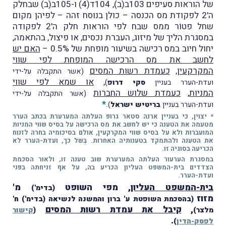
של הוראות סעיפים 103ב(ב), 104ד(4) ו-105ב(ב) שבחלק
ה'2 לפקודת מס הכנסה – כולן בנוסח זהה – לפיהן מקום
שחל פטוֹר ממס שבח לפי הוראות חלק ה'2 לפקודה
במסגרת הליך של מיזוג, העברת נכסים, או פיצול, בהתאמה,
יחול חיוב במס רכישה בשיעור מופחת של 0.5% –
האם יש
לחשב את מס הרכישה המופחת לפי שווי
המקרקעין
,
כעמדת רשות המסים
(אשר התקבלה על-ידי
,
או שמא לפי שווי
ועדת-הערר בעניין
סקי דרופ
)
המניות
,
כעמדת שלוש החברות
(אשר התקבלה על-ידי
*
.
ועדת-הערר בעניין
בריטיש ישראל
)
* יצוין, כי בעניין ארנה סטאר גרופ העלתה המערערת בכתב הערר
מטעמה את הטענה כי יש לחשב את מס הרכישה על בסיס שווי המניות
המועברות ולא על בסיס שווי המקרקעין, אולם בסיכומיה בחרה לזנוח
את הטענה ולהתמקד בטענותיה האחרות. בְּשל כך, ועדת-הערר לא
הכריעה בסוגיה זו.
במסגרת הערעור העלתה המערערת שוב טענה זו, ולאור הסכמת
הצדדים בית-המשפט העליון הכריע בה, על אף זניחתה בפני
ועדת-הערר.
בית-המשפט העליון
, מפי השופט
מ'
(בדימ')
מזוז
(בהסכמת השופטת ע' ברון והמשנה לנשיאה (בדימ') ח'
,
קיבל את עמדת רשות המסים
מלצר)
(
קישור
.
לפסק-הדין
)