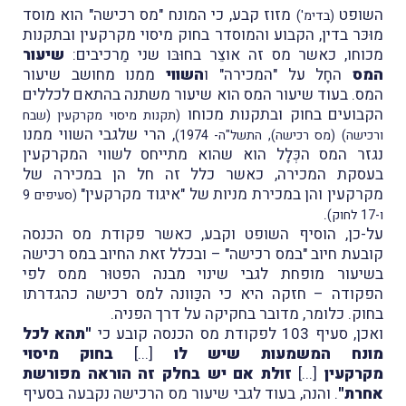
השופט
מזוז קבע, כי המונח "מס רכישה" הוא מוסד
(בדימ')
מוּכּר בדין, הקבוע והמוסדר בחוק מיסוי מקרקעין ובתקנות
מכוחו, כאשר מס זה אוצֵר בחוּבּו שני מַרכיבים:
שיעור
המס
החָל על "המכירה" ו
השווי
ממנו מחושב שיעור
המס. בעוד שיעור המס הוא שיעור משתנה בהתאם לכללים
הקבועים בחוק ובתקנות מכוחו
(תקנות מיסוי מקרקעין (שבח
, הרי שלגבי השווי ממנו
ורכישה) (מס רכישה), התשל"ה- 1974)
נגזר המס הכְּלָל הוא שהוא מתייחס לשווי המקרקעין
בעסקת המכירה, כאשר כלל זה חל הן במכירה של
מקרקעין והן במכירת מניות של "איגוד מקרקעין"
(סעיפים 9
.
ו-17 לחוק)
על-כן, הוסיף השופט וקבע, כאשר פקודת מס הכנסה
קובעת חיוב "במס רכישה" – ובכלל זאת החיוב במס רכישה
בשיעור מופחת לגבי שינוי מבנה הפטוּר ממס לפי
הפקודה – חזקה היא כי הכַּוונה למס רכישה כהגדרתו
בחוק. כלומר, מדובר בחקיקה על דרך הפניה.
ואכן, סעיף 103 לפקודת מס הכנסה קובע כי
"תהא לכל
מונח המשמעות שיש לו
[...]
בחוק מיסוי
מקרקעין
[...]
זולת אם יש בחלק זה הוראה מפורשת
אחרת"
. והנה, בעוד לגבי שיעור מס הרכישה נקבעה בסעיף