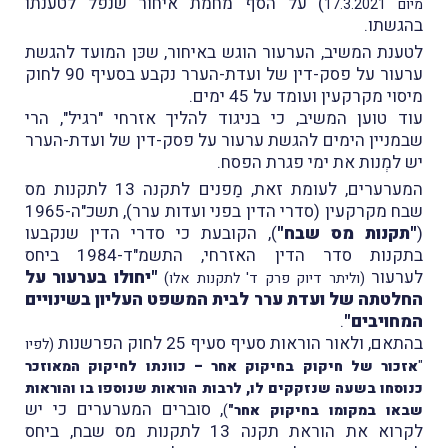
) על הסף מחמת איחור שנפל לטענתו
מיום 17.3.2021
בהגשתו.
לטענת המשיב, הערעור הוגש באיחור, שכּן המועד להגשת
ערעור על פסק-דין של ועדת-הערר נקבע בסעיף 90 לחוק
מיסוי מקרקעין ועומד על 45 ימים.
עוד טוען המשיב, כי בניגוד להליך אזרחי "רגיל", הרי
שבמניין הימים להגשת ערעור על פסק-דין של ועדת-הערר
יש למְנות את ימי פגרת הפסח.
המערערים, לעומת זאת, מַפנים לתקנה 13 לתקנות מס
שבח מקרקעין (סדרי הדין בפני ועדות ערר), תשכ"ה-1965
(
"תקנות מס שבח"
), הקובעת כי סדרי הדין שנקבעו
בתקנות סדר הדין האזרחי, התשמ"ד-1984 ביחס
לערעור
"יחולו בערעור על
(וליתר דיוק פרק ד' לתקנות אלו)
החלטתה של ועדת ערר לבית המשפט העליון בשינויים
המחויבים"
.
בהתאם, ולאור הוראות סעיף סעיף 25 לחוק הפרשנות
(לפיו
"
אזכור של חיקוק בחיקוק אחר – כוונתו לחיקוק המאוזכר
כנוסחו בשעה שנזקקים לו, לרבות הוראות שנוספו בו והוראות
, סוברים המערערים כי יש
שבאו במקומו בחיקוק אחר"
)
לקרוא את הוראת תקנה 13 לתקנות מס שבח, ביחס