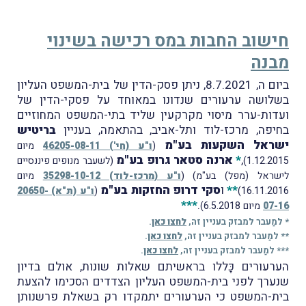
חישוב החבות במס רכישה בשינוי
מבנה
ביום ה, 8.7.2021, ניתן פסק-הדין של בית-המשפט העליון
בשלושה ערעורים שנדונו במאוחד על פסקי-הדין של
ועדות-ערר מיסוי מקרקעין שליד בתי-המשפט המחוזיים
בחיפה, מרכז-לוד ותל-אביב, בהתאמה, בעניין
בריטיש
ישראל השקעות בע"מ
(
ו"ע (חי') 46205-08-11
מיום
,
*
ארנה סטאר גרופ בע"מ
1.12.2015)
(לשעבר מנופים פיננסיים
לישראל (מפל) בע"מ)
(
ו"ע (מרכז-לוד) 35298-10-12
מיום
**
ו
סקי דרופ החזקות בע"מ
16.11.2016)
(
ו"ע (ת"א) 20650-
***
.
07-16
מיום 6.5.2018)
* למַעבר למבזק בעניין זה,
לחצו כאן
.
** למַעבר למבזק בעניין זה,
לחצו כאן
.
*** למַעבר למבזק בעניין זה,
לחצו כאן
.
הערעורים כָּללו בראשיתם שאלות שונות, אולם בדיון
שנערך לפני בית-המשפט העליון הצדדים הסכימו להצעת
בית-המשפט כי הערעורים יתמקדו רק בשאלת פרשנותן