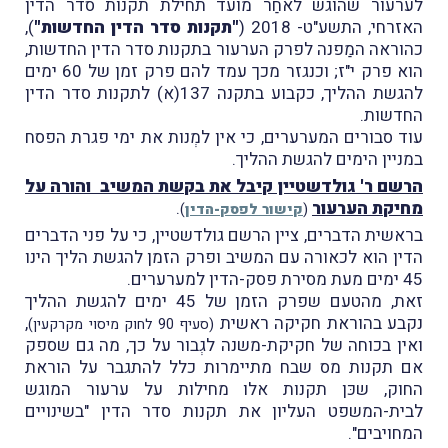
לערעור שהוגש לאחַר מועד תחילת תקנות סדר הדין
האזרחי, התשע"ט- 2018 (
"תקנות סדר הדין החדשות"
),
כהוראה המַפנה לפרק הערעור בתקנות סדר הדין החדשות,
הוא פרק י"ז; וכנגזר מכך עמד להם פרק זמן של 60 ימים
להגשת ההליך, כקבוע בתקנה 137(א) לתקנות סדר הדין
החדשות.
עוד סבורים המערערים, כי אין למְנות את ימי פגרת הפסח
במניין הימים להגשת ההליך.
הרשם ר' גולדשטיין קיבל את בקשת המשיב והורה על
מחיקת הערעור
.
(
קישור לפסק-הדין
)
בראשית הדברים, ציין הרשם גולדשטיין, כי על פני הדברים
הדין הוא לכאורה עם המשיב ופרק הזמן להגשת הליך הינו
45 ימים מעת מסירת פסק-הדין למערערים.
זאת, מהטעם שפרק הזמן של 45 ימים להגשת ההליך
נקבע בהוראת חקיקה ראשית
,
(סעיף 90 לחוק מיסוי מקרקעין)
ואין בכוחה של חקיקת-משנה לגְבור על כך, מה גם שספק
אם תקנות מס שבח מתיימרות כלל להתגבר על הוראת
החוק, שכּן תקנות אלו מחילות על ערעור המוגש
לבית-המשפט העליון את תקנות סדר הדין "בשינויים
המחויבים".