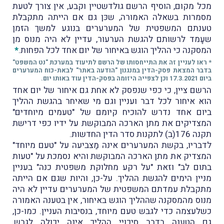
מכל מקום, הוסיף הרשם גולדשטיין וקבע, אין צורך לטעת
מסמרות בשאלה האמורה, שכּן גם אם הייתה מתקבלת
טענתם המשפטית של המערערים בנוגע למשך הזמן
שעָמד לרשותם להגשת הערעור, עדיין לא היה מנוס מן
המסקנה כי ההליך הוגש באיחור של יום אחד לכל הפחות.
*
* ראו לעניין זה את התייחסותו של הרשם לתיעוד במערכת "נט המשפט"
בדבר המצאת פסק-הדין במנגנון "הודעה באתר" לבאת-כוח המערערים
ביום 17.3.2021 וכן לצפייה היזומה בפסק-הדין עוד באותו יום.
הרשם ציין, כי כפי שנפסק לא אחת גם איחור של יום אחד
הוא איחור לכל דבר ועניין וגם מי שאיחר בהגשת ההליך
ביום אחד נדרש להוכיח קיומם של "טעמים מיוחדים"
המצדיקים את מתן הארכה המבוקשת על ידיו כפי דרישת
תקנה 176(ב) לתקנות סדר הדין החדשות.
לדבריו, בקשת המערערים אינה מַצביעה על "טעם מיוחד"
המצדיק את מתן הארכה המבוקשת והיא נסמכת על "טעות
בתום לב" וזאת "על רקע מחלוקת משפטית כנה" בעניין
מניין הימים להגשת ההליך. על-כן, והיות שגם אם הייתה
מתקבלת עמדתם המשפטית של המערערים עדיין לא היה
מנוס מהמסקנה שההליך הוגש באיחור, אין בטענה האמורה
כשלעצמה כדי לגבש טעם מיוחד, בנסיבות העניין. כמו-כן,
גם הטענה בדבר סיכויי ההליך אינה יכולה לגבש,