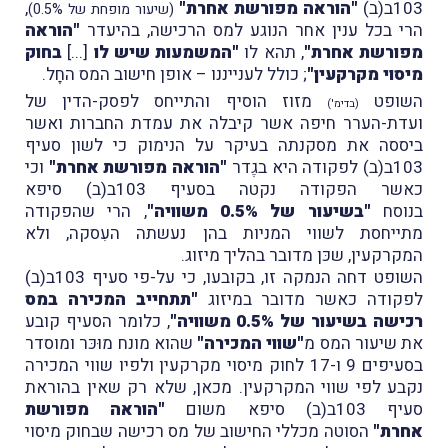
103ב(ב)
"הוראה מפורשת אחרת"
,
(שיעור מופחת של 0.5%)
הרי בכל ענין אחר הנוגע למס הרכישה, בהיעדר
"הוראה
מפורשת אחרת"
, תהא לו
"המשמעות שיש לו
[...]
בחוק
מיסוי מקרקעין"
; כולל לענייננו – אופן חישוב המס החָל.
השופט
מזוז הוסיף והתייחס לפסק-הדין של
(בדימ')
ועדת-הערר חיפה אשר קיבלה את עמדת החברות ואשר
ביססה את מסקנתה בעיקר על הנימוק כי לשון סעיף
103ב(ב) לפקודה היא בגֶדר
"הוראה מפורשת אחרת"
וכי
כאשר הפקודה נקטה בסעיף 103ב(ב) סיפא
בנוסח
"בשיעור של 0.5% משוויה"
, הרי שהפקודה
מתייחסת לשווי המניות בהן נעשתה העִסקה, ולא
המקרקעין, שכּן מדובר בהליך מיזוג.
השופט דחה הנמקה זו, בקובעו, כי על-פי סעיף 103ב(ב)
לפקודה כאשר מדובר במיזוג
"תתחייב המכירה במס
רכישה בשיעור של 0.5% משוויה"
, כלומר הסעיף קובע
את שיעור המס מ
"שווי המכירה"
שהוא מונח מוּכּר ומוסדר
בסעיפים 9 ו-17 לחוק מיסוי מקרקעין ולפיו שווי המכירה
נקבע לפי שווי המקרקעין. מכאן, שלא רק שאין בהוראת
סעיף 103ב(ב) סיפא משום
"הוראה מפורשת
אחרת"
הסוטה מכללי החישוב של מס רכישה שבחוק מיסוי