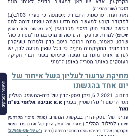
מקרקעין, אלא יש כאן למעשה הפניה לאותו מונח
מוּכּר
.
(שווי המכירה)
זאת ועוד. פרשנות החברות משמעה כי סעיף 103ב(ב)
לפקודה קובע למעשה מס חדש ושונה שאינו דומה למס
רכישה שלפי חוק מיסוי מקרקעין
(לא בשיעורו ולא באופן
למרות שהפקודה עושה שימוש במונח "מס רכישה"
חישובו)
שהוא, כאמור, מונח המוּכּר היטב בדין ולמרות שעיקרון
ההרמוניה החקיקתית מחיֵיב כי ככל שאין מניעה לכך, יש
לפרֵש אותו מונח בו נעשה שימוש בשני דברי חקיקה
העוסקים באותה מַטריה באופן הרמוני.
מחיקת ערעור לעליון בְּשל איחור של
יום אחד בהגשתו
הרשמה למבזקים
ביום ג, 6.7.2021, ניתן פסק-הדין של בית-המשפט העליון,
מפי הרשם ר' גולדשטיין, בעניין
א.א אביבה אלזמי בע"מ
ואח'
.
עניינו של פסק-הדין בבקשת המשיב
(מנהל מיסוי מקרקעין
לסילוק ההליך
חיפה)
(ערעור על פסק-הדין של ועדת-ערר מיסוי
מקרקעין שליד בית-המשפט המחוזי בחיפה (בתיק
ו"ע 37946-06-19
)