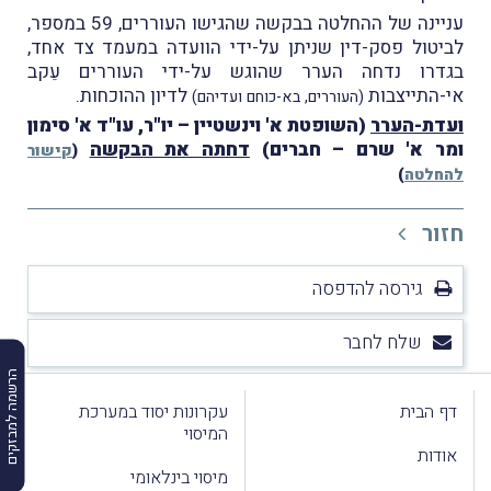
עניינה של ההחלטה בבקשה שהגישו העוררים, 59 במספר,
לביטול פסק-דין שניתן על-ידי הוועדה במעמד צד אחד,
בגדרו נדחה הערר שהוגש על-ידי העוררים עֵקב
אי-התייצבות
לדיון ההוכחות.
(העוררים, בא-כוחם ועדיהם)
ועדת-הערר
(השופטת א' וינשטיין – יו"ר, עו"ד א' סימון
ומר א' שרם – חברים)
דחתה את הבקשה
(
קישור
להחלטה
)
חזור
גירסה להדפסה
שלח לחבר
הרשמה למבזקים
דף הבית
עקרונות יסוד במערכת
המיסוי
אודות
מיסוי בינלאומי