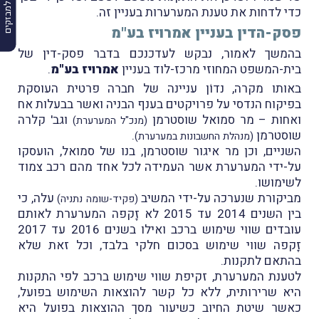
הרשמה למבזקים
כדי לדחות את טענת המערערות בעניין זה.
פסק-הדין בעניין אמרויז בע"מ
בהמשך לאמור, נבקש לעדכנכם בדבר פסק-דין של
בית-המשפט המחוזי מרכז-לוד בעניין
אמרויז בע"מ
.
באותו מקרה, נדוֹן עניינה של חברה פרטית העוסקת
בפיקוח הנדסי על פרויקטים בענף הבניה ואשר בבעלות אח
ואחות – מר סמואל שוסטרמן
וגב' קלרה
(מנכ"ל המערערת)
שוסטרמן
.
(מנהלת החשבונות במערערת)
השניים, וכן מר איגור שוסטרמן, בנו של סמואל, הועסקו
על-ידי המערערת אשר העמידה לכל אחד מהם רכב צמוד
לשימושו.
מביקורת שנערכה על-ידי המשיב
עלה, כי
(פקיד-שומה נתניה)
בין השנים 2014 עד 2015 לא זָקפה המערערת לאותם
עובדים שווי שימוש ברכב ואילו בשנים 2016 עד 2017
זָקפה שווי שימוש בסכום חלקי בלבד, וכל זאת שלא
בהתאם לתקנות.
לטענת המערערת, זקיפת שווי שימוש ברכב לפי התקנות
היא שרירותית, ללא כל קשר להוצאות השימוש בפועל,
כאשר שיטת החיוב כשיעור מסך ההוצאות בפועל היא