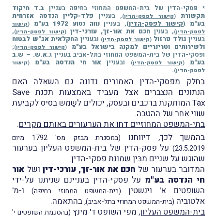
* פסקי-הדין של בית-המשפט המחוזי בחיפה בעניין
ב.ד מיקוד
תקשורת
, בעניין
פלד-קליין הנדסה אזרחית
(
קישור לפסק-הדין
)
בע"מ
(
קישור לפסק-הדין
), בעניין
נווה נטוע 1972 בע"מ
(
קישור
, בענין
חכם את אור-זך, עורכי-דין
,
לפסק-הדין
)
(
קישור לפסק-הדין
)
בעניין
גולד פרזול
ובעניין
החקלאית אג"ש לבטוח
(
קישור לפסק-הדין
)
ולשירותים וטרינריים למקנה בישראל בע"מ
;
(
קישור לפסק-הדין
)
ופסקי-הדין של בית-המשפט המחוזי בתל-אביב בעניין ג
.א.ש. – ש.ב
בע"מ
ובעניין
אור חי הנדסה בע"מ
(
קישור לפסק-הדין
)
(
קישור
.
לפסק-הדין
)
​בחלק מפסקי-הדין האמורים נדונה גם השְאֵלה האם
הנתונים הנצברים אצל מעביד באמצעות תכנת Save
Tax המותקנת ברכבים ובעסק, יכולים לשַמש בסיס לקביעת
שווי אחר של ההטבה.​
בתי-המשפט המחוזיים דחו את הערעורים באותם מקרים
.
בהמשך לכך, דיווחנו
(במסגרת מבזק מס' 1792 מיום
על פסק-הדין של בית-המשפט העליון בערעור
23.5.2019)
שהוגש על שניים מבּין שמונת פסקי-הדין.
המדובר בערעור של
חכם את אור-זך, עורכי-דין
ושל
אור
חי הנדסה בע"מ
על פסקי-הדין בעניינם שניתנו על-ידי
השופטים א' וינשטין
ו-מ'
(בית-המשפט המחוזי בחיפה)
אלטוביה
, בהתאמה.
(בית-המשפט המחוזי בתל-אביב)
בית-המשפט העליון
, מפי השופט ד' מינץ
(בהסכמת השופטים י'