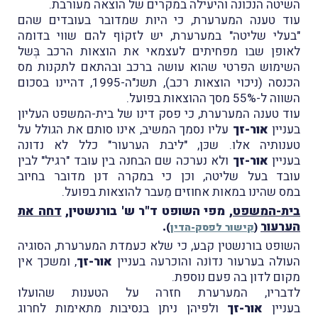
השיטה הנכונה והיעילה במקרים של הוצאה מעורבת.
עוד טענה המערערת, כי היות שמדובר בעובדים שהם
"בעלי שליטה" במערערת, יש לזקוֹף להם שווי בדומה
לאופן שבו מפחיתים לעצמאי את הוצאות הרכב בְּשל
השימוש הפרטי שהוא עושה ברכב ובהתאם לתקנות מס
הכנסה (ניכוי הוצאות רכב), תשנ"ה-1995, דהיינו בסכום
השווה ל-55% מסך ההוצאות בפועל.
עוד טענה המערערת, כי פסק דינו של בית-המשפט העליון
בעניין
אור-זך
עליו נסמך המשיב, אינו סותם את הגולל על
טענותיה אלו. שכּן, "ליבת הערעור" כלל לא נדונה
בעניין
אור-זך
ולא נערכה שם הבחנה בין עובד "רגיל" לבין
עובד בעל שליטה, וכן כי במקרה דנן מדובר בחיוב
במס שהינו במאות אחוזים מֵעבר להוצאות בפועל.
בית-המשפט
, מפי השופט ד"ר ש' בורנשטין,
דחה את
הערעור
.
(
קישור לפסק-הדין
)
השופט בורנשטין קבע, כי שלא כעמדת המערערת, הסוגיה
העולה בערעור נדוֹנה והוכרעה בעניין
אור-זך
, ומשכך אין
מקום לדון בה פעם נוספת.
לדבריו, המערערת חזרה על הטענות שהועלו
בעניין
אור-זך
ולפיהן ניתן בנסיבות מתאימות לחרוג