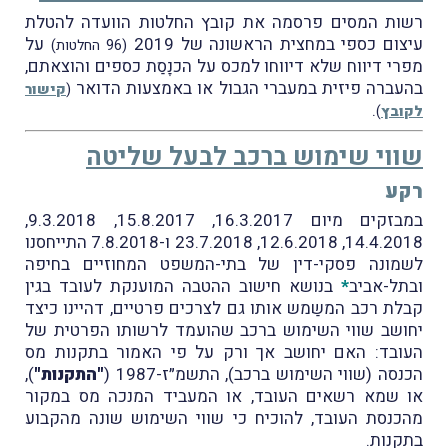
רשות המסים פרסמה את קובץ החלטות הוועדה להטלת
עיצום כספי במחצית הראשונה של 2019
על
(96 החלטות)
מפרי דיווח שלא דיווחו למכס על הכנָסַת כספים והוצאתם,
בהעברה פיזית במעברי הגבול או באמצעות הדואר
(
קישור
.
לקובץ
)
שווי שימוש ברכב לבעל שליטה
רקע
במבזקים מיום 16.3.2017, 15.8.2017, 9.3.2018,
14.4.2018, 12.6.2018, 23.7.2018 ו-7.8.2018 התייחסנו
לשמונה פסקי-דין של בתי-המשפט המחוזיים בחיפה
ובתל-אביב
*
בנושא חישוב ההטבה המוענקת לעובד בגין
קבלת רכב המשַמש אותו גם לצרכים פרטיים, דהיינו כיצד
יחושב שווי השימוש ברכב שהועמד לרשותו הפרטית של
העובד: האם יחושב אך ורק על פי האמור בתקנות מס
הכנסה (שווי השימוש ברכב), התשמ״ז-1987 (
"התקנות"
),
או שמא רשאים העובד, או המעביד המנכה מס במקור
מהכנסת העובד, להוכיח כי שווי השימוש שונה מהקבוע
בתקנות.