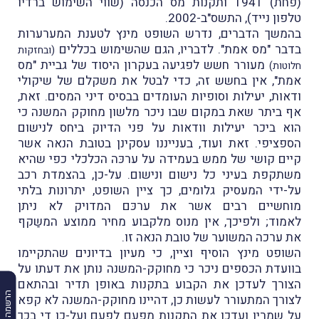
(פחת) 1941 ותקנות מס הכנסה (שווי השימוש ברדיו
טלפון נייד), התשס"ב-2002.
בהמשך הדברים, נדרש השופט מינץ לטענת המערערות
בדבר "מס אמת". לדבריו, הגם שהשימוש בכללים
(ובחזקות
מעורר חשש לפגיעה בעקרון היסוד של גביית "מס
חלוטות)
אמת", אין בחשש זה, כדי לבטל את משקלם של שיקולי
ודאות, יעילות וסופיות העומדים בבסיס דיני המסים. זאת,
אף ביתר שאת במקום שבו ניכר מלשון מחוקק המשנה כי
הוא ביכר יעילות וודאות על פני הדיוק ביחס לנישום
הספציפי. זאת ועוד, בענייננו עסקינן בטובת הנאה אשר
קיים קושי של ממש בעמידה על ערכּה הכלכלי כפי שהיא
משתקפת בעיני כל נישום ונישום. על-כן, בהצמדת רכב
על-ידי המעסיק גלומים, כך ציין השופט, יתרונות בלתי
מוחשיים רבים אשר את ערכּם המדויק לא ניתן
לאמוד; ולפיכך, אין מנוס מלקבוע מחיר ממוצע המשַקף
את ערכה המשוער של טובת הנאה זו.
השופט מינץ הוסיף וציין, כי מעיון בדיונים שהתקיימו
בוועדת הכספים ניכר כי מחוקק-המשנה נותן את דעתו על
הצורך לעדכן את הקבוע בתקנות באופן תדיר ובהתאם
לצורך המתעורר לעשות כן, דהיינו מחוקק-המשנה לא קפא
על שמריו ועדכן את התקנות מפעם לפעם ועל-כן די בכך