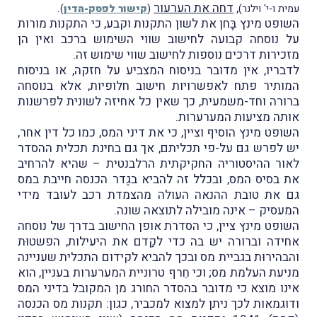
,
דחה את הערעור
.
עמית ו-י' וילנר)
(
קישור לפסק-הדין
)
השופט מינץ בָּחן את לשון התקנות וקבע, כי התקנות מורות
על נוסחה קבועה לחישוב שווי השימוש ברכב ואין הן
מזכירות דרכים נוספות לחישוב שווי שימוש זה.
לדבריו, אין מדובר בניסוח המצביע על חזקה, או בניסוח
המותיר פתח לאפשרויות חישוב חלופיות, אלא בנוסחה
ברורה וחד-משמעית, כך שאין כל אחיזה לשונית לפרשנות
אותה מציעות המערערות.
השופט מינץ הוסיף וציין, כי את דיני המס, כמו כל דין אחר,
יש לפרש גם על-פי תכליתם, אך גם בחינת תכלית ההסדר
לאור ההיסטוריה החקיקתית הרלבנטית – שהיא להרחיב
את בסיס המס, ובכלל זה להביא בגֶדר הכנסה חייבת במס
גם את טובת ההנאה העולה מהצמדת רכב לעובד מידי
המעסיק – אינה מובילה לתוצאה שונה.
השופט מינץ ציין, כי הסדרת אופן החישוב בדרך של נוסחה
אחידה וברורה יש בה כדי לקַדם את היעילות, הפשטוּת
והבהירוּת בגביית מס ובכך להביא לקידום התכלית שעניינה
מניעת העלמת מס; וכי חֵרף טרוניית המערערות בעניין, הוא
אינו מוצא כי מדובר בהסדר החורג מן המקובל בדיני המס
ודוגמאות לכך ניתן למצוא למכביר, כגון: תקנות מס הכנסה