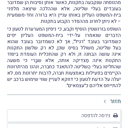
מהנוסחה שנקבעה בתקנות, כאשר אותן נסיבות הן שמדובר
בעובדים בעלי שליטה; אלא שההלכה שיצאה מלפני
בית-המשפט העליון באותו עניין היא ברורה וחד-משמעית
– לא ניתן לחרוג מההסדר הקבוע בתקנות.
השופט בורנשטין הוסיף וקבע, כי ניסיון המערערת לטעון כי
הדברים שנאמרו על-ידי בית-המשפט העליון יפים
כשמדובר בעובד "רגיל", אך לא כשמדובר בעובד שהוא
בעל שליטה, משולל בסיס. שכּן, לא רק שלשון התקנות
אינה עושה הבחנה זו, ולא רק שהתכלית העומדת ביסוֹד
התקנות אינה מַצדיקה אותה, אלא שבָּרי כי משעה
שהחליטו בעלי הַשליטה להתאגד כחברה, ונהנו מהיתרונות
הקיימים בפעילות באמצעות חברה, לרבות יתרונות מס, לא
יעלה על הדעת לטעון כי דווקא לעניין שווי שימוש ברכב יש
להתייחס אליהם כ"עצמאים".
חזור
גירסה להדפסה