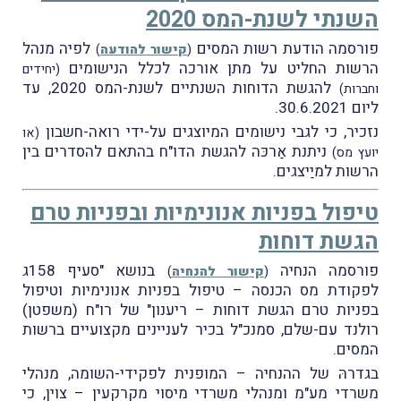
השנתי לשנת-המס 2020
פורסמה הודעת רשות המסים
לפיה מנהל
(
קישור להודעה
)
הרשות החליט על מתן אורכה לכלל הנישומים
(יחידים
להגשת הדוחות השנתיים לשנת-המס 2020, עד
וחברות)
ליום 30.6.2021.
נזכיר, כי לגבי נישומים המיוצגים על-ידי רואה-חשבון
(או
ניתנת אַרכּה להגשת הדו"ח בהתאם להסדרים בין
יועץ מס)
הרשות למיַיצגים.
טיפול בפניות אנונימיות ובפניות טרם
הגשת דוחות
פורסמה הנחיה
בנושא "סעיף 158ג
(
קישור להנחיה
)
לפקודת מס הכנסה – טיפול בפניות אנונימיות וטיפול
בפניות טרם הגשת דוחות – ריענון" של רו"ח (משפטן)
רולנד עם-שלם, סמנכ"ל בכיר לעניינים מקצועיים ברשות
המסים.
בגדרהּ של ההנחיה – המופנית לפקידי-השומה, מנהלי
משרדי מע"מ ומנהלי משרדי מיסוי מקרקעין – צוין, כי