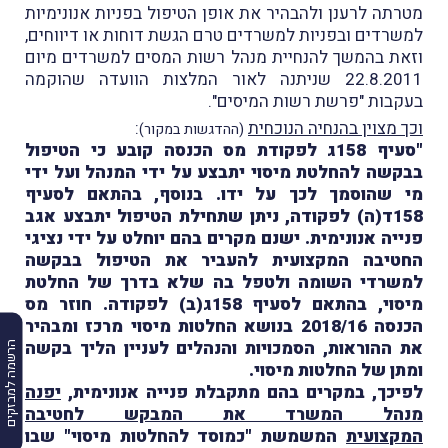
מטרתה לרענן ולהבהיר את אופן הטיפול בפניות אנונימיות
למשרדים ובפניות למשרדים טרם הגשת דוחות או דיווחים,
וזאת בהמשך להנחיית מנהל רשות המסים למשרדים מיום
22.8.2011 שניתנה לאור המלצות הוועדה שהוקמה
בעקבות "פרשת רשות המיסים".
וכך מצוין בהנחיה הנוכחית
:
(ההדגשות במקור)
"סעיף 158ג לפקודת מס הכנסה קובע כי הטיפול
בבקשה להחלטת מיסוי יתבצע על ידי המנהל ועל ידי
מי שהוסמך לכך על ידו. בנוסף, בהתאם לסעיף
158ד(ה) לפקודה, ניתן שתחילת הטיפול יתבצע אגב
פנייה אנונימית. ישנם מקרים בהם יוחלט על ידי נציגי
החטיבה המקצועית להעביר את הטיפול בבקשה
למשרדי השומה ולטפל בה שלא בדרך של החלטת
מיסוי, בהתאם לסעיף 158ג(ב) לפקודה. חוזר מס
הכנסה 2018/16 בנושא החלטות מיסוי מרכז ומבהיר
את ההוראות, הסמכויות והנהלים לעניין הליך בקשה
הרשמה למבזקים
ומתן של החלטות מיסוי.
לפיכך, במקרים בהם מתקבלת פנייה אנונימית,
יפנה
מנהל המשרד את המבקש לחטיבה
המקצועית
המשמשת "כמוסד להחלטות מיסוי" שבו