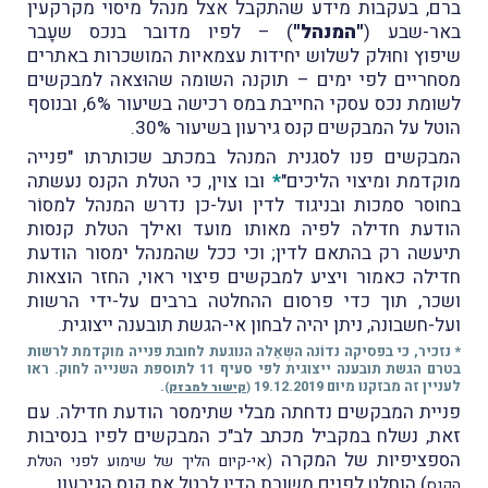
ברם, בעקבות מידע שהתקבל אצל מנהל מיסוי מקרקעין
באר-שבע (
"המנהל"
) – לפיו מדובר בנכס שעָבר
שיפוץ וחוּלק לשלוש יחידות עצמאיות המושכרות באתרים
מסחריים לפי ימים – תוקנה השומה שהוּצאה למבקשים
לשומת נכס עסקי החייבת במס רכישה בשיעור 6%, ובנוסף
הוטל על המבקשים קנס גירעון בשיעור 30%.
המבקשים פנו לסגנית המנהל במכתב שכותרתו "פנייה
מוקדמת ומיצוי הליכים"
*
ובו צוין, כי הטלת הקנס נעשתה
בחוסר סמכות ובניגוד לדין ועל-כן נדרש המנהל למסוֹר
הודעת חדילה לפיה מאותו מועד ואילך הטלת קנסות
תיעשה רק בהתאם לדין; וכי ככל שהמנהל ימסור הודעת
חדילה כאמור ויציע למבקשים פיצוי ראוי, החזר הוצאות
ושכר, תוך כדי פרסום ההחלטה ברבים על-ידי הרשות
ועל-חשבונה, ניתן יהיה לבחון אי-הגשת תובענה ייצוגית.
* נזכיר, כי בפסיקה נדוֹנה השְאֵלה הנוגעת לחובת פנייה מוקדמת לרשות
בטרם הגשת תובענה ייצוגית לפי סעיף 11 לתוספת השנייה לחוק. ראו
לעניין זה מבזקנו מיום 19.12.2019
.
(
קישור למבזק
)
פניית המבקשים נדחתה מבלי שתימסר הודעת חדילה. עם
זאת, נשלח במקביל מכתב לב"כ המבקשים לפיו בנסיבות
הספציפיות של המקרה
(אי-קיום הליך של שימוע לפני הטלת
) הוחלט לפנים משורת הדין לבטל את קנס הגירעון.
הקנס