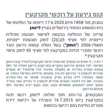
קנס גירעון על רוכשי מקרקעין
במבזק מס' 1858 מיום 17.6.2020 דיווחנו על החלטתו של
בית-המשפט המחוזי בירושלים בעניין
ליטמן
.
עניינה של ההחלטה בבקשה לאישור תובענה מנהלית
כייצוגית לפי סעיף 5(ב)(2) לחוק תובענות ייצוגיות,
תשס"ו-2006 (
"החוק"
) בְּשל הטלת קנסות גירעון כנגד
רוכשי ומוכרי זכויות במקרקעין לפי סעיף 95 לחוק מיסוי
מקרקעין.
*
* נזכיר, כי סעיף זה מַסמיך את מנהל מיסוי מקרקעין להטיל קנס גירעון
בשיעור 15% מסכום הגירעון במקרים בהם נקבע גירעון העולה על 50%
מהמס המגיע במכירה או בפעולה באיגוד ככל שלמנהל יש טעמים
סבירים להאמין כי הגירעון לא היה מתהווה אילולא התרשל המוֹכר או
עושה הפעולה ללא הֶצדק סביק בהצהרה שמסר או באי-מסירת
הצהרה. אם היו למנהל טעמים סבירים להאמין כי הגירון נוצר במזיד
ומתוך כוונה להתחמק מתשלום המס, גובה הקנס יהיה בשיעור 30%
מסכום הגירעון.
המבקשים, בני-הזוג חנוך ואלונה ליטמן, רכשו זכות
במקרקעין ביום 16.7.2015 והצהירו על רכישת דירת
מגורים החייבת במס רכישה בהתאם.