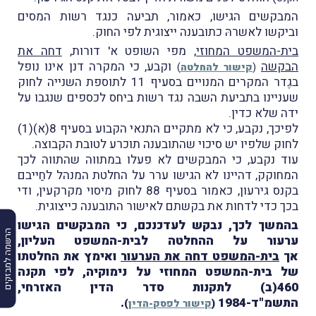
המבקשים הגישו, כאמור, תביעה כנגד רשות המסים
וביקשו לאשרהּ כתובענה ייצוגית לפי החוק.
בית-המשפט המחוזי
, מפי השופט א' דורות,
דחה את
הבקשה
וקבע, כי המקרה דנן אינו נופל
(
קישור להחלטה
)
בגֶדר המקרים המנויים בסעיף 11 לתוספת השנייה לחוק
שעניינו בתביעת השבה נגד רשות ביחס לכספים שנגבו על
ידה שלא כדין.
לפיכך, נקבע, כי לא מתקיים התנאי הקבוע בסעיף 8(א)(1)
לחוק שלפיו יש סיכוי שהתובענה תוכרע לטובת הקבוצה.
עוד נקבע, כי המבקשים לא פעלו במתווה שהתווה לכך
המחוקק, דהיינו לא הגישו ערר על החלטת המנהל לחַייבם
בקנס גירעון, כאמור בסעיף 88 לחוק מיסוי מקרקעין, ודי
בכך כדי לדחות את בקשתם לאישור התובענה כייצוגית.
בהמשך לכך, נבקש לעדכנכם, כי המבקשים הגישו
הרשמה למבזקים
ערעור על ההחלטה לבית-המשפט העליון,
אך
בית-המשפט דחה את הערעור
ואימץ את החלטתו
של בית-המשפט המחוזי על נימוקיה, לפי תקנה
460(ב) לתקנות סדר הדין האזרחי,
התשמ"ד-1984
.
(
קישור לפסק-הדין
)