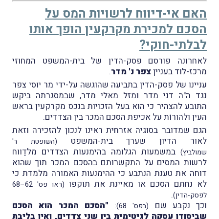
האם אי-דיווח לרשויות המס על
הסכם למכירת מקרקעין הופך אותו
לבלתי-חוקי?
לאחרונה פורסם פסק-הדין של בית-המשפט המחוזי
מרכז-לוד בעניין
צפר נ' מדר
.
עניינו של פסק-הדין בתביעה שהוגשה על-ידי מר יוסי צפר
נגד ה"ה דני מדר ומזל מאלי מדר, שבמסגרתה ביקש
התובע להצהיר כי הוא בעל הזכויות בנכס מקרקעין בראש
העין ולהורוֹת על אכיפת הסכם המכר בין הצדדים.
הגם שמדובר בסוגיה אזרחית ראינו לנכון להזכירה וזאת
לאור הדיון שערך בית-המשפט
(השופטת ר'
במשמעות הגלומה בהימנעות הצדדים מלדַווח
שמולביץ)
לרשות המסים על התקשרותם בהסכם המכר תוך שהוא
דוחה את טענת הנתבע כי ההימנעות האמורה מלמדת כי
לא נחתם הסכם או מאיינת את תוקפו
(ראו פס' 62–68
.
לפסק-הדין)
וכך נקבע שם
:
"הסכם המכר הוא הסכם
(בפס' 68)
שביסודו עסקה לגיטימית בין שני צדדים, ואין בליבת