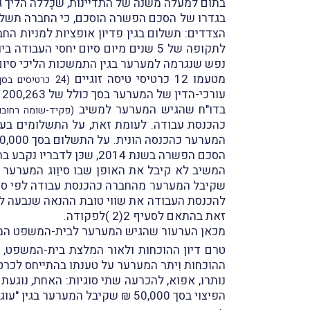
בתום למעלה משנה של התדיינות, שכָּללה הליך גישור ארוך, נחתם ביום 30.4.2014
בגדרו של הסכם הפשרה הוסכם, כי החברה תשלם 
נפש שנגרמה למערער בגין התמשכות הליכי סיום
מטעמו 12 כרטיסי טיסה זוגיים
(24 כרטיסים בסך הכל)
עורכי-הדין של המערער בסך כולל של 200,263 ₪ בתוספת מע"מ.
בדו"ח שהגיש המערער למשיב
(פקיד-שומה רחובו
הסכם הפשרה בשנת 2014, שכּן לדבריו נקבע בהסכם הפשרה כי החברה תשלם את המס בגינם.
זאת בהתאם לסעיף 2(2 )לפקודה.
מכאן הערעור שהגיש המערער לבית-המשפט המח
טרם דיון ההוכחות ולאור המלצת בית-המשפט, הו
ההוכחות וִיתר המערער על טענתו בהתייחס לכרט
הפיצוי בסך 50,000 ₪ שקיבל המערער בגין "עוגמת נפש".