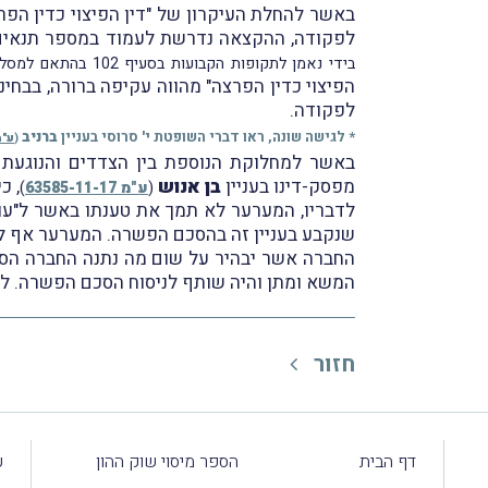
לפקודה, ההקצאה נדרשת לעמוד במספר תנאים
בידי נאמן לתקופות הקבועות בסעיף 102 בהתאם למסלולים השונים)
הפיצוי כדין הפרצה" מהווה עקיפה ברורה, בבחינ
לפקודה.
* לגישה שונה, ראו דברי השופטת י' סרוסי בעניין
ברניב
(
ע"מ 02-16
באשר למחלוקת הנוספת בין הצדדים והנוגעת 
מפסק-דינו בעניין
בן אנוש
, כ
(
ע"מ 63585-11-17
)
לדבריו, המערער לא תמך את טענתו באשר ל"עוג
שנקבע בעניין זה בהסכם הפשרה. המערער אף לא
החברה אשר יבהיר על שום מה נתנה החברה הסכמ
המשא ומתן והיה שותף לניסוח הסכם הפשרה. לפיכך
חזור
דף הבית
הספר מיסוי שוק ההון
ע