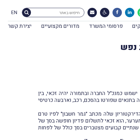
EN
ים
פרסומי המשרד
מדורים מקצועיים
יצירת קשר
 נפש
 ישמש כמנכ"ל החברה ובתמורה יהיה זכאי, בין
ה בתנאים שפורטו בהסכם, רכב, וארבעה כרטיסי
ו"ר הדירקטוריון שלה מכתב "גמר חשבון" לפיו טרם
אם להסכם ההעסקה ועל-פי הדין בסך כולל של לפחות 5,679,681 ₪. לטענת המערער, הוא זכאי לתשלום פדיון חופשה בסך של
 שכבר הבשילו לפי תכנית האופציות בשווי כספי של 3,631,000 ₪, למענקים שנתיים קבועים מצטברים בסך כולל של לפחות