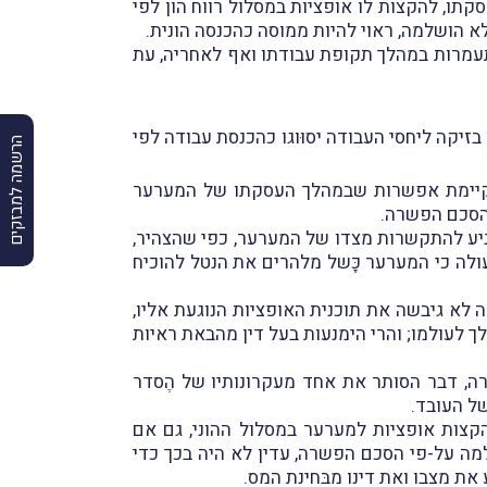
ו, להקצות לו אופציות במסלול רווח הון לפי
ְּשל כך שסָבל מהתעמרות במהלך תקופת עבודתו ואף לאחריה, עת
קה ליחסי העבודה יסוּוגו כהכנסת עבודה לפי
הרשמה למבזקים
יו קיימת אפשרות שבמהלך העסקתו של המערער
 הסכם הפשרה.
מניע להתקשרות מצדו של המערער, כפי שהצהיר,
ולה כי המערער כָּשל מלהרים את הנטל להוכיח
 לא גיבשה את תוכנית האופציות הנוגעת אליו,
 לעולמו; והרי הימנעות בעל דין מהבאת ראיות
, דבר הסותר את אחד מעקרונותיו של הֶסדר
קצות אופציות למערער במסלול ההוני, גם אם
למה על-פי הסכם הפשרה, עדין לא היה בכך כדי
ת מצבו ואת דינו מבּחינת המס.