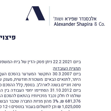
פיצוי
ביום 22.2.2021 ניתן פסק-הדין של בית-המשפט המחוזי מרכז-לוד בעניין
תמצית העוּבדות
:
ביום 30.3.2007 התקשר המערער בהסכם העסָקה עם חברת ש. שלמה חברת ביטוח בע"מ (
היתר, לתנאים הבאים: משכורת חודשית, מענק שנ
טיסה זוגיים בשנה לארה"ב. בנוסף, כָּלל ההסכם 
ביום 31.10.2012 הסתיימו יחסי
1,025,000 ₪ וכן לתשלום בעבור בונוסים ו-12 כרטיסי טיסה זוגיים לארה"ב.