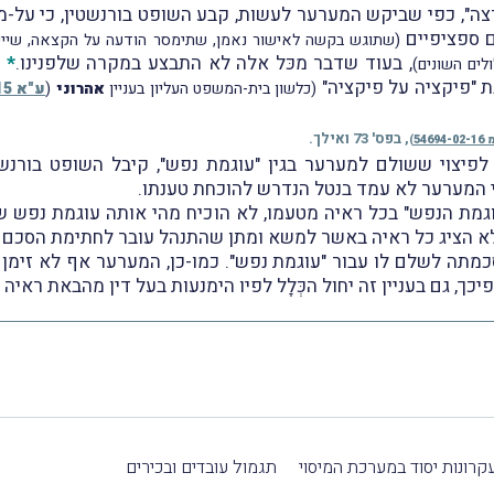
 ספציפיים
(שתוגש בקשה לאישור נאמן, שתימסר הודעה על הקצאה, שייערך 
, בעוד שדבר מכּל אלה לא התבצע במקרה שלפנינו.
*
ע
ת "פיקציה על פיקציה"
(כלשון בית-המשפט העליון בעניין
אהרוני
(
ע"א 6914/15
, בפס' 73 ואילך.
54694-
)
לפיצוי ששולם למערער בגין "עוגמת נפש", קיבל השופט בורנ
י המערער לא עמד בנטל הנדרש להוכחת טענתו.
מת הנפש" בכל ראיה מטעמו, לא הוכיח מהי אותה עוגמת נפש שהו
 הציג כל ראיה באשר למשא ומתן שהתנהל עובר לחתימת הסכם הפ
תה לשלם לו עבור "עוגמת נפש". כמו-כן, המערער אף לא זימן ל
, גם בעניין זה יחול הכְּלָל לפיו הימנעות בעל דין מהבאת ראיה
קרונות יסוד במערכת המיסוי
תגמול עובדים ובכירים