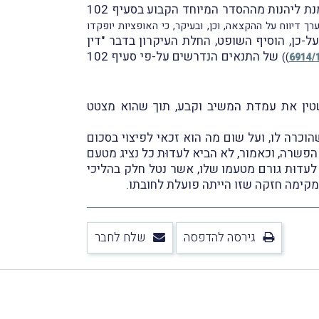
באשר להחלת העיקרון של "דין הפיצוי כדין הפרצה", כפי שביקש המערער לעשות, קבע השופט בורנשטין, כי על-מנת ליהנות מההסדר המיוחד הקבוע בסעיף 102
דיווח על ההקצאה, וכן, ובעיקר, כי האופציות יופקדו
ל-כן, הוסיף השופט, החלת העיקרון בדבר "דין
של התנאים הנדרשים על-פי סעיף 102
))
שטין את עמדת המשיב וקבע, תוך שהוא מצטט
כרה לו, ועל שום מה הוא זכאי לפיצוי בסכום
שרה, וכאמור, לא הביא לעדוּת כל נציג מטעם
עדוּת גורם מטעמו שלו, אשר נטל חלק בהליכי
 מקימה חזקה שזו הייתה פועלת לחובתו.
גירסה להדפסה
שלח לחבר