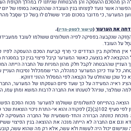
ה הן מהסכם ההעסקה והן מהבטחות שניתנו לו במהלך תקופת העסקת
פיצוי בגין עוגמת נפש בסך 50,000 ₪, טוען המערער, כי מדובר בסכום סביר ששולם לו ב
דחה את הערעור
.
(
קישור לפסק-הדין
)
חֲזקה שנקבעה בפסיקה לפיה תשלומים ששולמו לעובד ממעבידו בזי
 כי אין מחלוקת בין הצדדים כי חֵרף קביעת הסכם ההעסקה לפ
על ההקצאה לא בוצעה, כאשר המערער קיבל פיצוי בגין כך במסגרת
צורך העניין שההבטחה לקבל חלק מהון המניות של החברה הייתה ה
, כל עוד כיהן המערער כמנהלה, הרי שממכלול נסיבות העניין ע
כל שכּן שהוחלט על הקצאה לפי המסלול ההוני דווקא.
 הציג ראיה המעידה על כך שעד סיום העסקתו של המערער, החברה
ה שמלצר, שניהל לטענתו את החברה לרבות המשא ומתן עִמו, הלך
ה הוצאה בהתייחס לתשלומים ששולמו למערער מכוח הסכם הפשרה
 הוצאות שכר של העובד.
ה מוכחת כוונתה הברורה והחד-משמעית של החברה המעסיקה לה
דא וגם אם החברה לא הייתה מנכּה את ההוצאה בגין הפיצוי ששי
 שנישום יכול היה לעשות ולא עשה, אלא רק מה שהוא עשה, קובע א