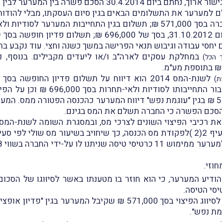
 הסכם פשרה בין המערער לבין החברה (
למערער את התשלומים הבאים בגין סיום העסקתו, מבלי להודות 
הצדדים: תשלום בגין פדיון אופציות למניות החברה בסך 571,000 ₪; תשלום בגי
 יחסי עבודה וגיבוש תנאי הפרישה במשך כשנה וחצי. עוד נקבע ב
במחלקת עסקים לארה"ב ו/או ליעדים מקבילים. בנוסף, 
ת)
וזי.
דיע המערער, כי הוא חוזר בו מטענתו באשר לסיוּוגו של הסכום ש
יסי הטיסה.
נותרו, אפוא, להכרעה שתי סוגיות: האחת, נוגעת לסיווג הפיצוי בסך 000