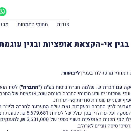
אודות
תחומי התמחות
מבזק
 בגין אי-הקצאת אופציות ובגין עוגמת
ליבושור
.
"החברה"
) לפיו הוא
תי שסכומו יושפע מרִווחי החברה באותה שנה, אופציות של החבר
סעיף שעניינו שמירת סודיות ואי-תחרות.
 העבודה בין המערער לבין החברה ובעקבות זאת שלח המערער לחברה ולי
שולמו לו חלק נכבד מזכויותיו בהת
681,376 ₪, 3% מהון מניות החברה