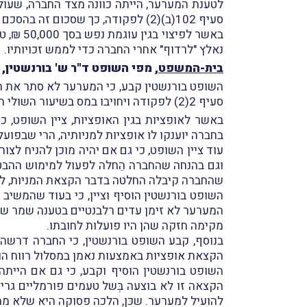
לטענת המערער, הייתה כוונה מצד החברה, שעול
סעיף 102(ב)(2) לפקודה, כך שסכום זה בהסכם הפשרה אשר נועד לפַצותו בגין העובדה שההקצאה בסופו של יום לא הושלמה, ראוי להיות ממוסה כהכנסה הונית.
באשר ל
נאלץ "לרדוף" אחרי החברה כדי לממש זכויותיו.
בית-המשפט
, מפי השופט ד"ר ש' בורנשטין,
השופט בורנשטין קבע, כי המערער לא סתר את ה
סעיף 2(2) לפקודה ויחויבו במס בשיעור השולי החָל על העובד.
באשר לאופציות בגין האופציות, ציין השופט,
בחברה יוענקו לו אופציות למניותיה, הרי שבפו
עוד ציין השופט, כי גם אם יהיה מוכן להניח ל
וגם בהנחה שהחברה הֵחלה לפעול למימוש ההבטחה
שהחברה קיבלה החלטה בדבר הקצאת המניות, לא 
השופט בורנשטין הוסיף וציין, כי בעוד שהמשיב
המערער לא זימן עדים רלבנטיים בטענה שמר שלמ
מקימה חזקה שהן היו פועלות לחובתו.
בנוסף, קבע השופט בורנשטין, כי החברה דרש
הקצאת אופציות באמצעות נאמן במסלול רווח הון לפי סעיף 102(ב)(2) לפקודה והוא אי-התרת ניכוי
השופט בורנשטין הוסיף וקבע, כי גם אם היית
הקצאה זו לא בוצעה בְּשל טעמים פורמליים גרי
להועיל למערער. שכּן, הלכה פסוקה היא שלא מה