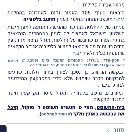
מהווה עבירה פלילית.
הוראות סעיף 105 האמור נדונו לאחרונה בהחלטת
בית-המשפט המחוזי בחיפה בעניין
מושב בלפוריה
.
עניינה של ההחלטה בבקשה שהגישה התנועה למען איכות
השלטון בישראל לאפשר לה לעיין במסמכים הנמצאים
בתיקי העררים שהוגשו על החלטות מנהל מיסוי מקרקעין
חיפה בשומות מס שהוצאו למושב בלפוריה אגודה חקלאית
שיתופית בע"מ ולאחרים.
*
* פסק-הדין בעררים האמורים התקבל ביום 24.7.2014
(
קישור
ודיווחנו לגביו במסגרת המבזק מיום 27.7.2014.
לפסק-הדין
)
הבקשה הוגשה, כך נטען, לצורך בירור תלונות שהגיעו
למבקשת בדבר שימוש שלא כדין במקרקעין המיודעים
לצורכי ציבור.
המשיבים, מושב בלפוריה ומנהל מיסוי מקרקעין חיפה
התנגדו לבקשה.
בית-המשפט
, מפי ס' הנשיא השופט ר' סוקול,
קיבל
את הבקשה באופן חלקי
.
(
קישור להחלטה
)
חזור