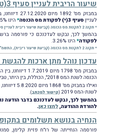
שיעור הריבית לעניין סעיף 3(ט) לפקודה
במבזק מס' 1892 מיום 27.12.2020 דיווחנו, בין היתר, על פרסומה ברשומות של הודעת שר האוצר
לעניין
סעיף 3(י)
לפקודת מס הכנסה
*
הינו 2.45%.
* תקנה 2 לתקנות מס הכנסה (קביעת שיעור ריבית לעניין סעיף 3(י)), התשמ"ו-1986.
בהמשך לכך, נבקש לעדכנכם כי פורסמה ברש
לפקודה
*
הינו 3.26%.
* תקנה 2 לתקנות מס הכנסה (קביעת שיעור ריבית), התשמ"ה-1985.
עדכון נוהל מתן ארכות להגשת הד
במבזק מס' 1798 מיום 1.7.2019 דיווחנו, בין היתר, על פרסום הוראת ביצוע מס הכנסה מס' 9/2019
הכנסה לשנת המס 2018", הכוללת, בין היתר, טבלה מרכזת המפרטת את מכסות ההגשה ולוחות הזמנים לצורך עמידה בהסדר האורכות.
ואילו במבזק מס' 1868 מיום 5.8.2020 דיווחנו, בין היתר על הודעתו של מר שלמה אוחיון
לשנת-המס 2019
.
(
קישור למכתב
)
בהמשך לכך, נבקש לעדכנכם בדבר הודעה נוס
להורדת ההודעה,
לחצו כאן
.
הנחיה בנושא תשלומים בתקופת
פורסמה הנחייתה של רו"ח פזית קלימן, סמנ