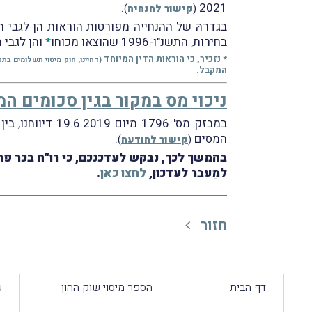
.
2021
(
קישור להנחיה
)
בחירות, התשנ"ו-1996 שהוצאו מכוחו
*
והן לגבי 
* נזכיר, כי הוראות הדין המיוחד
(דהיינו, חוק מיסוי תשלומים בתקופת בחירות, התשנ"ו-1996 ותקנות 
המקבל.
ניכוי מס במקור בגין סכומים ה
במבזק מס' 1796
המסים
.
(
קישור להודעה
)
בהמשך לכך, נבקש לעדכנכם, כי רו"ח בכר פ
למַעבר לעדכון,
לחצו כאן
.
חזור
דף הבית
הספר מיסוי שוק ההון
ע