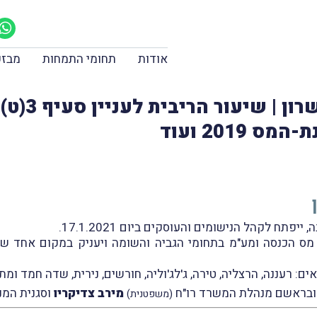
אודות
תחומי התמחות
מבזק
משרד רשות
201 ועוד
ח לקהל הנישומים והעוסקים ביום 17.1.2021.
 הכנסה ומע"מ בתחומי הגביה והשומה ויעניק במקום אחד שיר
רעננה, הרצליה, טירה, ג'לג'וליה, חורשים, נירית, שדה חמד ומתן
ובראשם מנהלת המשרד רו"ח
מירב צדיקריו
וסגנית המנ
(משפטנית)