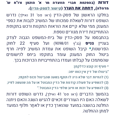
דורות
(בהסכמת חברי הוועדה מר א' הוכמן ורו"ח ש'
,
דחתה את הערר
.
מדהלה)
(
קישור לפסק-הדין
)
בחלקו הראשון של פסק-הדין
נדרש
(ראו פס' 31 ואילך)
השופט דורות לשאלת סמכותו של המשיב לגְבות את כספי
המענק ממי שלא קיים את הוראות התקנות ורכש בתקופת
ההתחייבות דירת מגורים נוספת.
בהתבססו על פסק-הדין של בית-המשפט הגבוה לצדק
בעניין
גניס
ועל סעיף 22 לחוק
(בג"ץ 9098/01)
הפרשנות,
*
קיבל השופט את עמדת המשיב לפיה חרף
ביטול החוק המענק עומד בתוקפו ביחס לנישומים
שהסתמכו על קבלתו ועמדו בהתחייבויות הכרוכות בכך.
* סעיף זה קובע כדלקמן:
"ביטולו של דין אין כוחו יפה:
(1) להחיות דבר שלא היה לו תוקף בשעה שהביטול נכנס לתקפו;
(2) להשפיע על פעולה קודמת של הדין המבוטל או על מה שנעשה לפיו;
(3) להשפיע על זכות או חיוב שלפי הדין המבוטל."
בהמשך הדברים
, נדרש השופט דורות
(ראו פס' 41 ואילך)
לשאלה האם היו העוררים זכאים להגיש השגה והאם ניתנה
החלטה בהשגה במועד שהוארך כדין או לאחַר חלוֹף המועד
למתן ההחלטה.