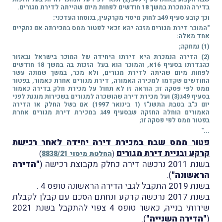
בדירה הנמכרת במשך 18 חודשים לפחות מיום שהייתה לדירת מגורים.
וכך קובע סעיף 49ב לחוק מיסוי מקרקעין, בנוסחו העדכני:
"המוכר דירת מגורים מזכה יהא זכאי לפטור ממס במכירתה אם נתקיים
אחד מאלה:
(1) נמחקה;
(2) הדירה הנמכרת היא דירתו היחידה של המוכר בישראל ובאזור
כהגדרתו בסעיף 16א, והמוכר הוא בעל הזכות בה במשך 18 חודשים
לפחות מיום שהיתה לדירת מגורים, ולא מכר, במשך שמונה עשר
החודשים שקדמו למכירה האמורה, דירת מגורים אחרת כאמור, בפטור
ממס לפי פסקה זו; הוראה זו לא תחול על מכירת חלק בדירה כאמור
בסעיף 49ג(3) ועל מכירת דירה שהושכרה למגורים בשכירות מוגנת לפני
יום כ"ב בטבת התשנ"ז (1 בינואר 1997) אם בשל החלק או הדירה
האמורים הוחלה החזקה שבסעיף 49ג במכירת דירת מגורים אחרת
בפטור ממס לפי פסקה זו;
..."
פטור ממס שבח במכירת דירה יחידה לאחר רכישת
קרקע ובניית דירת מגורים
(
החלטת מיסוי 8838/21
)
בשנת 2011 נרכשה דירה כחלק מקבוצת רכישה (
"הדירה
הראשונה"
).
בשנת 2019 התקבל לגבי הדירה הראשונה טופס 4 .
בשנת 2017 נרכשה קרקע ונחתם הסכם עם קבלן לקבלת
שירותי בנייה, כאשר טופס 4 צפוי להתקבל בשנת 2021
(
"הדירה השנייה"
).