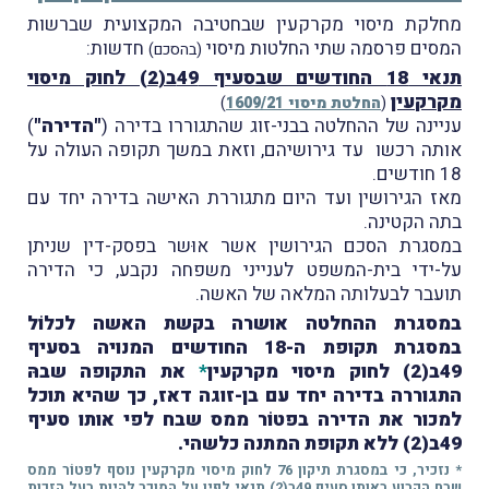
מחלקת מיסוי מקרקעין שבחטיבה המקצועית שברשות
המסים פרסמה שתי החלטות מיסוי
חדשות:
(בהסכם)
תנאי 18 החודשים שבסעיף 49ב(2) לחוק מיסוי
מקרקעין
(
החלטת מיסוי 1609/21
)
עניינה של ההחלטה בבני-זוג שהתגוררו בדירה (
"הדירה"
)
אותה רכשו עד גירושיהם, וזאת במשך תקופה העולה על
18 חודשים.
מאז הגירושין ועד היום מתגוררת האישה בדירה יחד עם
בתה הקטינה.
במסגרת הסכם הגירושין אשר אוּשר בפסק-דין שניתן
על-ידי בית-המשפט לענייני משפחה נקבע, כי הדירה
תועבר לבעלותה המלאה של האשה.
במסגרת ההחלטה אושרה בקשת האשה לכלוֹל
במסגרת תקופת ה-18 החודשים המנויה בסעיף
49ב(2) לחוק מיסוי מקרקעין
*
את התקופה שבהּ
התגוררה בדירה יחד עם בן-זוגה דאז, כך שהיא תוכל
למכור את הדירה בפטוֹר ממס שבח לפי אותו סעיף
49ב(2) ללא תקופת המתנה כלשהי.
* נזכיר, כי במסגרת תיקון 76 לחוק מיסוי מקרקעין נוסף לפטוֹר ממס
שבח הקבוע באותו סעיף 49ב(2) תנאי לפיו על המוכר להיות בעל הזכות