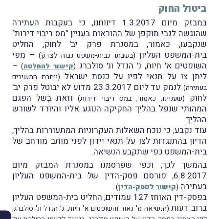
ביטול החוק
במבזק מיום 1.3.2017 דיווחנו, כי בעקבות העתירה
שהוגשה לגבי תוקפן של ההוראות בעניין "מס ריבוי דירות"
שנקבעו, כאמור, במסגרת פרק יב' לחוק, החליט
בית-המשפט העליון
– מפי
(בשבתו כבית-משפט גבוה לצדק)
השופטים א' חיות, נ' הנדל ונ' סולברג
–
(
קישור להחלטה
)
ליתן צו על תנאי לפיו על כנסת ישראל
(ויתרת המשיבים
לנמק עד ליום 23.3.2017 מדוע לא יבוטל פרק יב'
בעתירה)
לחוק
וזאת בְּשל הפגם
(שעניינו, כאמור, במס ריבוי דירות)
המהותי שנפל בהליך החקיקה הנוגע אליו והיורד לשורש
ההליך.
עוד נקבע, כי נוכח השאלות העקרוניות המתעוררות בהליך,
הדיון בהתנגדות לצו על-תנאי יידון לפני מותב מורחב של
בית-המשפט כפי שתקבע הנשיאה.
בהמשך לכך, וכפי שפרסמנו במסגרת המבזק מיום
6.8.2017, פורסם פסק-הדין של בית-המשפט העליון
בעתירה
.
(
קישור לפסק-הדין
)
בפסק-דין האוחז 127 עמודים, החליט בית-המשפט העליון
ברוב דעות
(הנשיאה מ' נאור והשופטים א' חיות, נ' הנדל ונ' סולברג,