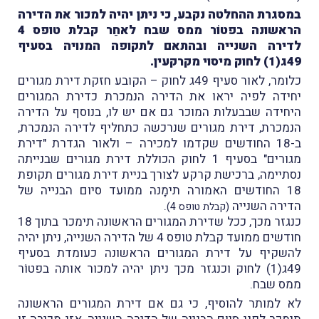
במסגרת ההחלטה נקבע, כי ניתן יהיה למכור את הדירה
הראשונה בפטוֹר ממס שבח לאחַר קבלת טופס 4
לדירה השנייה ובהתאם לתקופה המנויה בסעיף
49ג(1) לחוק מיסוי מקרקעין.
כלומר, לאור סעיף 49ג לחוק – הקובע חזקת דירת מגורים
יחידה לפיה יראו את הדירה הנמכרת כדירת המגורים
היחידה שבבעלות המוכר גם אם יש לו, בנוסף על הדירה
הנמכרת, דירת מגורים שנרכשה כתחליף לדירה הנמכרת,
ב-18 החודשים שקדמו למכירה – ולאור הגדרת "דירת
מגורים" בסעיף 1 לחוק הכוללת דירת מגורים שבנייתה
נסתיימה, ברכישת קרקע לצורך בניית דירת מגורים תקופת
18 החודשים האמורה תימָנה ממועד סיום הבנייה של
הדירה השנייה
.
(קבלת טופס 4)
כנגזר מכך, ככל שדירת המגורים הראשונה תימכר בתוך 18
חודשים ממועד קבלת טופס 4 של הדירה השנייה, ניתן יהיה
להשקיף על דירת המגורים הראשונה כעומדת בסעיף
49ג(1) לחוק וכנגזר מכך ניתן יהיה למכור אותה בפטוֹר
ממס שבח.
לא למותר להוסיף, כי גם אם דירת המגורים הראשונה