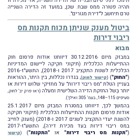
תימכר לפני סיום הבנייה של הדירה השנייה, אזי מכירה זו
תהיה פטורה ממס שבח. שכּן, במועד זה הדירה השנייה
טרם תיחשב ל"דירת מגורים".
ביטול מענק שניתן מכוח תקנות מס
ריבוי דירות
מבוא
במבזק מיום 30.12.2016 דיווחנו אודות פרסום חוק
ההתייעלות הכלכלית (תיקוני חקיקה ליישום המדיניות
הכלכלית לשנות התקציב 2017 ו-2018), התשע"ז-2016
(
"החוק"
)
, בגדרו נכללות, בין היתר, ההוראות
(
קישור לחוק
)
בעניין הטלת "מס ריבוי דירות" על מחזיקי שלוש דירות או
יותר בְּשל החזקת הדירה השלישית ומעלה
(ראו פרק יב' לחוק,
.
סעיפים 115–148, בעמ' 305 ואילך)
בהמשך לכך, דיווחנו במסגרת המבזק מיום 25.1.2017
אודות פרסום תקנות ההתייעלות הכלכלית (תיקוני חקיקה
להשגת יעדי התקציב לשנים 2017 ו-2018) (מענק לחייב
במס ריבוי דירות בעד מכירת דירה), התשע"ז-2017
(
"תקנות מס ריבוי דירות"
או
"התקנות"
)
(
קישור