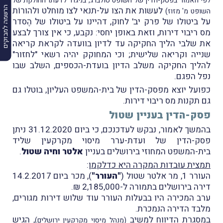
לפי האמור בפסק-הדין של השופט סולברג, בניגוד לדעתו החולקת של
הרשמה למבזקים
לעשות את הצו על-תנאי לצו מוחלט ולהורוֹת
השופט מ' מזוז)
על ביטולו של פרק יב' לחוק, דהיינו על ביטולו של הֶסדר
מס ריבוי דירות, וזאת באופן יחסי: נקבע, כי אין צורך לבצע
את שלבי הליך החקיקה עד לדיון בוועדה לקראת קריאה
שנייה וקריאה שלישית; וכי המחוקק יהיה רשאי "לחזור"
להליך החקיקה משלב הדיון בועדת-הכספים, השלב שבו
נפל הפגם.
כפועל יוצא מפסק-הדין של בית-המשפט העליון, בוטלו גם
גם תקנות מס ריבוי דירות.
פסק-הדין בעניין שטול
בהמשך לאמור, נבקש לעדכנכם, כי ביום 31.12.2020 ניתן
פסק-הדין של ועדת-ערר מיסוי מקרקעין שליד
בית-המשפט המחוזי בירושלים בעניין
אלטר וחיה שטול
.
תמצית עוּבדות המקרה היא כדלקמן
:
העורר 1, מר אלטר שטול (
"העורר"
), מכר ביום 14.2.2017
דירה בירושלים בתמורה ל-2,185,000 ₪.
ערב המכירה היו בבעלות העורר עוד שלוש דירות מגורים,
מלבד הדירה הנמכרת.
במסגרת הדיווח למשיב
, הגיש
(מנהל מיסוי מקרקעין ירושלים)