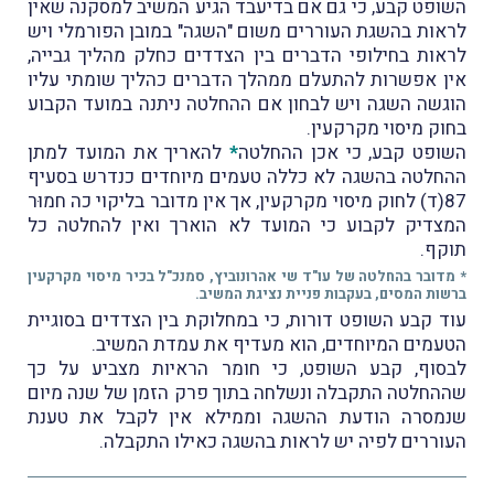
השופט קבע, כי גם אם בדיעבד הגיע המשיב למסקנה שאין
לראות בהשגת העוררים משום "השגה" במובן הפורמלי ויש
לראות בחילופי הדברים בין הצדדים כחלק מהליך גבייה,
אין אפשרות להתעלם ממהלך הדברים כהליך שומתי עליו
הוגשה השגה ויש לבחון אם ההחלטה ניתנה במועד הקבוע
בחוק מיסוי מקרקעין.
השופט קבע, כי אכן ההחלטה
*
להאריך את המועד למתן
ההחלטה בהשגה לא כללה טעמים מיוחדים כנדרש בסעיף
87(ד) לחוק מיסוי מקרקעין, אך אין מדובר בליקוי כה חמוּר
המצדיק לקבוע כי המועד לא הוארך ואין להחלטה כל
תוקף.
* מדובר בהחלטה של עו"ד שי אהרונוביץ, סמנכ"ל בכיר מיסוי מקרקעין
ברשות המסים, בעקבות פניית נציגת המשיב.
עוד קבע השופט דורות, כי במחלוקת בין הצדדים בסוגיית
הטעמים המיוחדים, הוא מעדיף את עמדת המשיב.
לבסוף, קבע השופט, כי חומר הראיות מצביע על כך
שההחלטה התקבלה ונשלחה בתוך פרק הזמן של שנה מיום
שנמסרה הודעת ההשגה וממילא אין לקבל את טענת
העוררים לפיה יש לראות בהשגה כאילו התקבלה.