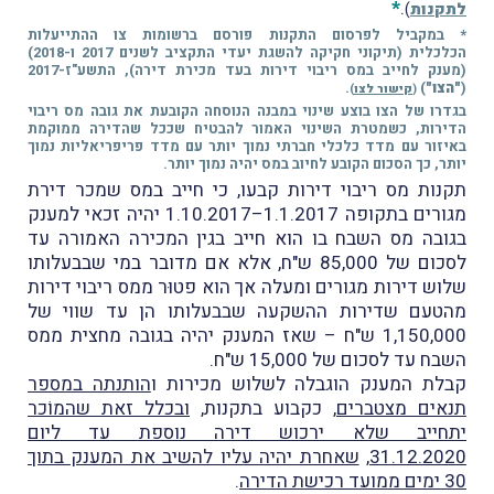
*
.
לתקנות
)
* במקביל לפרסום התקנות פורסם ברשומות צו ההתייעלות
הכלכלית (תיקוני חקיקה להשגת יעדי התקציב לשנים 2017 ו-2018)
(מענק לחייב במס ריבוי דירות בעד מכירת דירה), התשע"ז-2017
(
"הצו"
)
.
(
קישור לצו
)
בגדרו של הצו בוצע שינוי במבנה הנוסחה הקובעת את גובה מס ריבוי
הדירות, כשמטרת השינוי האמור להבטיח שככל שהדירה ממוקמת
באיזור עם מדד כלכלי חברתי נמוך יותר עם מדד פריפריאליות נמוך
יותר, כך הסכום הקובע לחיוב במס יהיה נמוך יותר.
תקנות מס ריבוי דירות קבעו, כי חייב במס שמכר דירת
מגורים בתקופה 1.1.2017–1.10.2017 יהיה זכאי למענק
בגובה מס השבח בו הוא חייב בגין המכירה האמורה עד
לסכום של 85,000 ש"ח, אלא אם מדובר במי שבבעלותו
שלוש דירות מגורים ומעלה אך הוא פטוּר ממס ריבוי דירות
מהטעם שדירות ההשקעה שבבעלותו הן עד שווי של
1,150,000 ש"ח – שאז המענק יהיה בגובה מחצית ממס
השבח עד לסכום של 15,000 ש"ח.
קבלת המענק הוגבלה לשלוש מכירות ו
הותנתה במספר
תנאים מצטברים
, כקבוע בתקנות,
ובכלל זאת שהמוֹכר
יתחייב שלא ירכוש דירה נוספת עד ליום
31.12.2020
,
שאחרת יהיה עליו להשיב את המענק בתוך
30 ימים ממועד רכישת הדירה
.