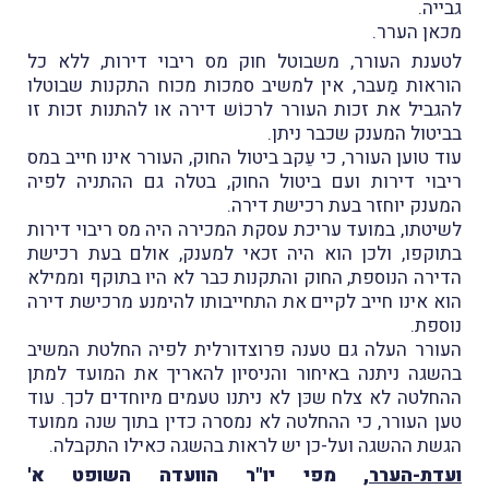
גבייה.
מכאן הערר.
לטענת העורר, משבוטל חוק מס ריבוי דירות, ללא כל
הוראות מַעבר, אין למשיב סמכות מכוח התקנות שבוטלו
להגביל את זכות העורר לרכוֹש דירה או להתנות זכות זו
בביטול המענק שכבר ניתן.
עוד טוען העורר, כי עֵקב ביטול החוק, העורר אינו חייב במס
ריבוי דירות ועם ביטול החוק, בטלה גם ההתניה לפיה
המענק יוחזר בעת רכישת דירה.
לשיטתו, במועד עריכת עסקת המכירה היה מס ריבוי דירות
בתוקפו, ולכן הוא היה זכאי למענק, אולם בעת רכישת
הדירה הנוספת, החוק והתקנות כבר לא היו בתוקף וממילא
הוא אינו חייב לקיים את התחייבותו להימנע מרכישת דירה
נוספת.
העורר העלה גם טענה פרוצדורלית לפיה החלטת המשיב
בהשגה ניתנה באיחור והניסיון להאריך את המועד למתן
ההחלטה לא צלח שכּן לא ניתנו טעמים מיוחדים לכך. עוד
טען העורר, כי ההחלטה לא נמסרה כדין בתוך שנה ממועד
הגשת ההשגה ועל-כן יש לראות בהשגה כאילו התקבלה.
ועדת-הערר
, מפי יו"ר הוועדה השופט א'