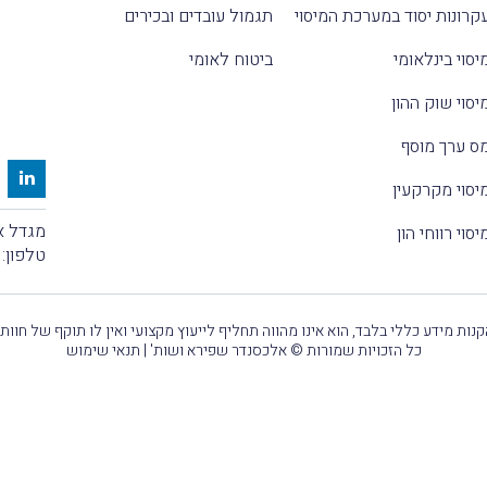
קרונות יסוד במערכת המיסוי
תגמול עובדים ובכירים
יסוי בינלאומי
ביטוח לאומי
יסוי שוק ההון
ס ערך מוסף
יסוי מקרקעין
מגדל אלקטרה
יסוי רווחי הון
טלפון:
נות מידע כללי בלבד, הוא אינו מהווה תחליף לייעוץ מקצועי ואין לו תוקף של חוות
כל הזכויות שמורות © אלכסנדר שפירא ושות' |
תנאי שימוש