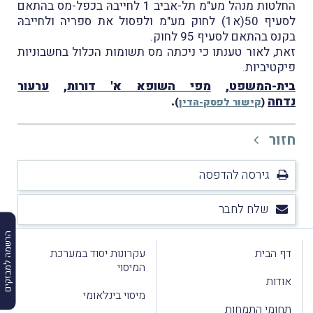
החלטות מנהל מע"מ תל-אביב 1 לחייבהּ בכפל-מס בהתאם
לסעיף 50(א1) לחוק מע"מ ולפסול את ספריה ולחייבהּ
בקנס בהתאם לסעיף 95 לחוק.
זאת, לאור טענתו כי ניכתה מס תשומות הכלול בחשבוניות
פיקטיביות.
בית-המשפט
,
מפי השופא א' דורות
,
ערעור
נדחה
.
(
קישור לפסק-הדין
)
חזור
גירסה להדפסה
שלח לחבר
הרשמה למבזקים
דף הבית
עקרונות יסוד במערכת
המיסוי
אודות
מיסוי בינלאומי
תחומי התמחות