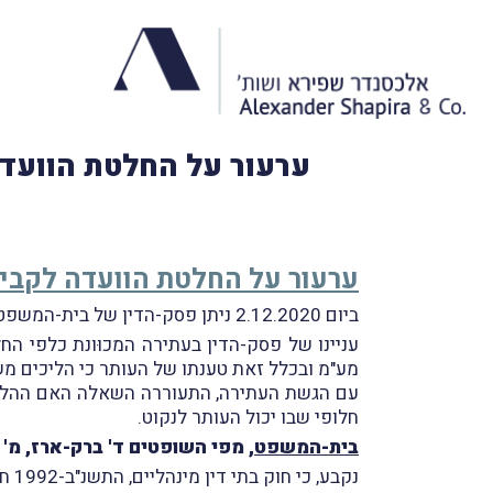
ערעור על החלטת הוועדה
ערעור על החלטת הוועדה לקביל
ביום 2.12.2020 ניתן פסק-הדין של בית-המשפט העליון, בשבתו כבית-משפט גבוה לצדק, בעניין
עניינו של פסק-הדין בעתירה המכוּונת כלפי הח
מע"מ ובכלל זאת טענתו של העותר כי הליכים משפ
עם הגשת העתירה, התעוררה השאלה האם ההליך
חלופי שבו יכול העותר לנקוט.
בית-המשפט
, מפי השופטים ד' ברק-ארז, מ' מז
נקבע, כי חוק בתי דין מינהליים, התשנ"ב-1992 חל גם על ועדת-הערר, בשים לב לכך שזוהי אותה ועדה הפועלת לפי חוק מע"מ, בהתאם לתקנות.