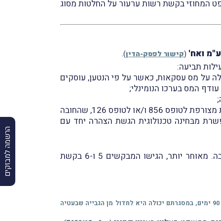
רות להגיש לבית-המשפט המחוזי בקשת רשות ערעור על החלטות מסוג
ע"מ ואח'
.
(
קישור לפסק-הדין
)
לות תביעה:
לה על מס עסקאות, כאשר על פי הנטען, עוסקים
ודף המס בערכו הנומינלי;
;
, לגבי נישומים אשר חויבו בעיצום כספי בְּשל אי הגשת "הצהרת המנכה/ המשלם/ המייצג" שאמורה להיות מצורפת לטופס 856 ו/או לטופס 126, שהחובה
ינה מאפשרת מבּחינה טכנולוגית הגשת הצהרה יחד עם
הרשמה למבזקים
ואילו בעניינה של העילה השלישית, הגישה המשיבה תשובה מפורטת לבקשת האישור ואף הוגשה תגובה לתשובה. מאוחר יותר, הגישו המבקשים 5 ו-6 בקשת
* נזכיר, כי לפי סעיף 9 לחוק תובענות ייצוגיות, מעת שהוגשה נגד רשות תביעת השבה ובקשה לאשרהּ כתובענה ייצוגית, עומדים לרשותה 90 ימים, במסגרתם יכולה היא לחדול מן הגבייה שבעטיה