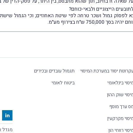
ל שאלה זו בחיוב, תוך שהוא מתבסס, בין היתר, על פסק-הדין של 
ובעים הייצוגיים ולבאי-כוחם?
לפסוֹק גמול ושכר טרחה לפי שיטת האחוזים; וכי הגמול שישולם למבקש
7 ש"ח בצירוף מע"מ.
קרונות יסוד במערכת המיסוי
תגמול עובדים ובכירים
יסוי בינלאומי
ביטוח לאומי
יסוי שוק ההון
ס ערך מוסף
יסוי מקרקעין
מגדל אלקטרה
יסוי רווחי הון