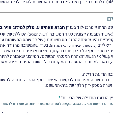
שעה שכך, חל במקרה זה ההסדר הקבוע בסעיף 45(ד) לחוק בתי דין מינהליים המכיר באפש
ם
ט המחוזי מרכז-לוד בעניין
חברת האחים ע. מלק למיזוג אויר ב
הכוללת שלוש עי
(רשות המסים)
ופתיים והיו זכאים להחזר מס תשומות בְּשל כך שמס התשומות עו
ריאליים
, בעוד שהמשיבה מחזירה את ע
(בתוספת ריבית והפרשי הצמדה)
י במועד ואף על פי כן חויבו בקנס, הוצאות אכיפה, ריבית והצמדה
16 לפקודת מס הכנסה, וזאת למרות שהמערכת המקוּונת של רשות המיסים א
בה הודעת חדילה.
ושרה בפסק-דין חלקי של בית-המשפט.
ין הודעת החדילה של הרשות?
*