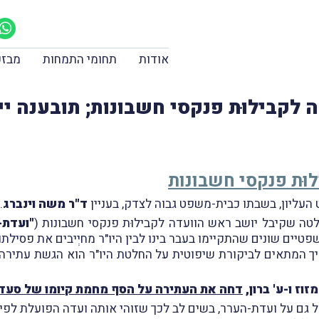
אודות
תחומי התמחות
מבזק
 לקבילוּת פנקסי חשבונות; תובענה יי
וּת פנקסי חשבונות
ד"ר משה וינברג
.
לטה שקיבל יושב ראש הוועדה לקבילוּת פנקסי חשבונות (
"ועדת-
טיים שונים שהתקיימו בעבר בינו לבין היו"ר מחיְיבים את פסילתו 
 המתאים לביקורת שיפוטית על החלטת היו"ר הוא הגשת עתירה 
וז ו-ע' ברון,
דחה את העתירה על הסף מחמת קיומו של סעד 