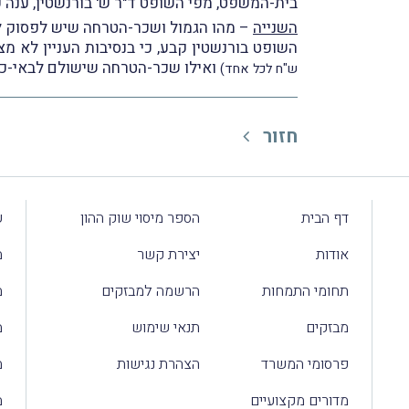
בית-המשפט, מפי השופט ד"ר ש' בורנשטין, ענה ע
השנייה
– מהו הגמול ושכר-הטרחה שיש לפסוק לת
השופט בורנשטין קבע, כי בנסיבות העניין לא מצא 
ואילו שכר-הטרחה שישולם לבאי-כוחם יהיה בסך 50,000
ש"ח לכל אחד)
חזור
דף הבית
הספר מיסוי שוק ההון
ע
אודות
יצירת קשר
מ
תחומי התמחות
הרשמה למבזקים
מ
מבזקים
תנאי שימוש
מ
פרסומי המשרד
הצהרת נגישות
מ
מדורים מקצועיים
מ