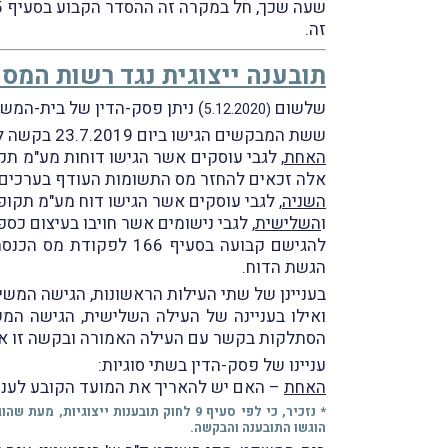
זה.
תובענה ייצוגית נגד רשות המסי
שלשום
) ניתן פסק-הדין של בית-המשפ
(5.12.2020
ששת המבקשים הגישו ביום 23.7.2019 בקשה לאישור תובענה ייצוגית כנגד המשיבה
האחת
, לגבי עוסקים אשר הגישו דוחות מע"מ תק
אלה זכאים להחזר מס התשומות העודף בערכים 
השניה
, לגבי עוסקים אשר הגישו דוח מע"מ תקופת
ו
השלישית
להגישם קבועה בסעיף 6
הגשת הדוח.
בעניינן של שתי העילות הראשונות, הגישה המשי
הסתלקות בקשר עם העילה האמורה ובקשה זו א
עניינו של פסק-הדין בשתי סוגיות:
האחת
– האם יש להאריך את המועד הקובע לעני
הוגשו התובענה והבקשה.