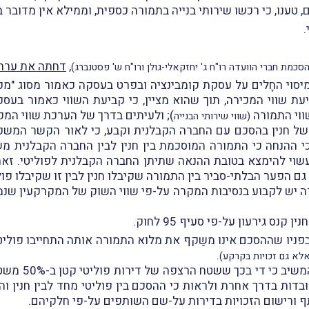
 טענו, כי רכשו שירותי בנייה בתמורה כספית, וממילא אין מדובר 
.
,
דחתה את ערר ח
סכמת חברי הוועדה רו"ח ג' יחזקאלי-גולן ורו"ח ש' פסטנברג)
סוי החָלים על עסקת קומבינציה ובפרט בעסקה כאמור מסוג "מכר
עת שווי המכירה, תוך שהוא מציין, כי קביעת השוֹוי כאמור בעסק
ווי התמורה
); ולעיתים בדרך של הערכת שווי המק
(שווי שירותי הבנייה
 חנין בהסכם עם החברה הקבלנית וקבע, כי לאור הקשר המשפחתי ב
י ההנחה כי התמורה המוסכמת בין חנין לבין החברה הקבלנית מ
עשוי להימצא בטובת ההנאה שתיתן החברה הקבלנית לפוליטי. זאת, 
ם הפער הבלתי-סביר בין התמורה שקיבלו חנין לבין זו שקיבלו פול
רה יש לקבוע בנסיבות המקרה על-פי שווי השוק של המקרקעין שנמ
ס גירעון על-פי סעיף 95 לחוק.
 בפניו שההסכם אינו משַקף את מלוא התמורה אותה התחייבו פולי
.
לא גם זכויות בקרקע)
עוד קבע השופט
ּבדות בדרך אחרת ולראות כי ההסכם בין פוליטי מחד לבין חנין 
ורישום הזכויות בדירות על-שם השותפים על-פי חלקיהם.