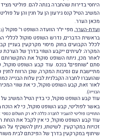
היחסי בדירות שהחברה בנתה להם. פוליטי מצידם,
המשיב הטיל קנס גירעון הן על חנין והן על פוליטי
מכאן הערר.
ועדת-הערר
, מפי יו"ר הוועדה השופט ר' סוקול
(בה
בראשית הדברים, נדרש השופט סוקול לכללי המי
לכלל הקבועים בחוק מיסוי מקרקעין בעניין קבי
המקרה: לעיתים ייקבע השוֹוי בדרך של הערכת ש
לאחר מכן, ניתח השופט סוקול את התקשרותם של
סתם "שותפים" בנכס. עוד קבע השופט סוקול, כ
מתיישבת עם נסיבות המקרה, שכּן הרווח לחנין 
שהועברו לחברה הקבלנית לבין עלות הבנייה כמו ג
לאור זאת, קבע השופט סוקול, כי את שווי המכי
.
הבנייה)
עוד קבע השופט סוקול, כי בדין הטיל המשיב על חנין קנ
באשר לפוליטי, קבע השופט סוקול, כי לא הוכח
התחייבו פוליטי להעביר לחברה כללה לא רק תשלום כספי א
זכויות במקרקעין. לשיטתו, ניתן להשקיף על העו
שיתוף במקרקעין בדרך של הפיכתם לבית משותף 