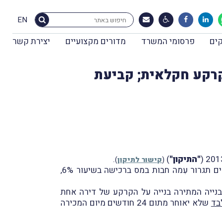
EN
ים
פרסומי המשרד
מדורים מקצועיים
יצירת קשר
בקרקע חקלאית; קביעת
"התיקון"
)
.
(
קישור לתיקון
)
בגדרו של התיקון תוקנו תקנות מס רכישה, כך שהָחֵל ביום 1.8.2013, רכישת זכות במקרקעין שאינה דירת מגורים תגרור עִמה חבות במס ברכישה בשיעור 6%,
בנייה המתירה בנייה על הקרקע של דירה אחת
בד
שלא יאוחר מתום 24 חודשים מיום המכירה