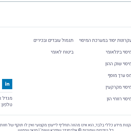
קרונות יסוד במערכת המיסוי
תגמול עובדים ובכירים
יסוי בינלאומי
ביטוח לאומי
יסוי שוק ההון
ס ערך מוסף
יסוי מקרקעין
מגדל אלקטרה
יסוי רווחי הון
טלפון:
נות מידע כללי בלבד, הוא אינו מהווה תחליף לייעוץ מקצועי ואין לו תוקף של חוות
כל הזכויות שמורות © אלכסנדר שפירא ושות' |
תנאי שימוש