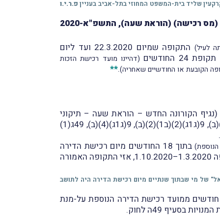
רקעין שליד בית-המשפט המחוזי בתל-אביב בעניין
פ.ר.י.ו
פורסמו ברשומות תקנות מיסוי מקרקעין (שבח ורכישה) (מס רכישה) (הוראת שעה), התשפ"א-2020
התקופה שמיום 22.3.2020 ועד ליום
ה לעיל)
24 החודשים
(דהיינו מועד רכישת הזכות
**
.
פה הקובעת או החודשיים שאחריה)
נקי סיוע (נגיף הקורונה החדש – הוראת שעה – תיקוני
), בגדרו נקבע, בין היתר, כי בחישוב התקופות שנקבעו בהוראות סעיפים 9(ג1ג)(2)(ב), 9(ג1ג)(2)(ב1)(2)(ב), 9(ג1ג)(4)(ב), 49ג(1)
בתוך 18 החודשים מיום רכישת הדירה
הנוספת)
החדשה כדי לשלם מס רכישה בשיעור החָל על "דירה יחידה" והמועד האחרון למכירת הדירה הישנה הסתיים בתקופה 1.3.2020–1.10.2020, אזי התקופה האמורה
ין ולרבות לעניין הסיווג כ"תושב ישראל" של מי שבתוך שנתיים מיום רכישת הדירה היה לתושב
וסף, התקופה 1.3.2020–1.10.2020 לא תילקח בחשבון לגבי מי שהיה עליו למכוֹר את דירתו הישנה בתוך 18 חודשים ממועד רכישת הדירה הנוספת על-מנת