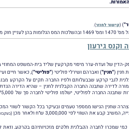
אמורות.
ר"
)
.
(
קישור לחוזר
)
יסוי מקרקעין.
 וקנס גירעון
 חנין (
"חנין"
) ואברהם ושירלי פוליטי (
"פוליטי"
), כאשר חיים ועי
ת. כך הוסכם, כי בתמורה לדירה שתבנה החברה הקבלנית לחנין – שהיא הדירה
נה החברה לפוליטי, ישלמו פוליטי לחברה סך של 2,275,000 ש"ח
רה שחנין הגישו ממספר טעמים ובעיקר בכל הקשור לשווי המכירה
(בעקבו
כמי שמכרו לחברה הקבלנית חלקים מזכויותיהם בקרקע, וזאת לאו