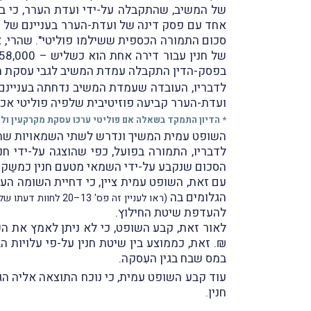
של המשיב, שהתקבלה על-ידי ועדת הערר, כי במ
אחד עם פסק דינה של ועדת-הערר בעניינם של פול
של חנין עבור דירה אחת הוא כשליש – 758,000 ₪
בפסק-הדין התקבלה עמדת המשיב לגבי עסקת חני
לדבריו,
העובדה שעמדת המשיב נדחתה בעניינם של
ועדת-הערר קביעה פוזיטיבית שלפיה פוליטי אכן 
* הדיון התמקד בשאלה אם פוליטי ערכו עסקת מקרקעין ולא 
השופט עמית המשיך ונדרש לשתי השמאויות שהוצ
הסכום שנקבע על-ידי השמאי מטעם חנין כמשַקף
עם זאת, השופט עמית ציין, כי דחיית השומה ה
הגלומים בה
(ראו לעניין זה פס' 13–20 לחוות דעתו של השופט עמית)
להעדפת שיטת החילוץ.
₪. זאת, כממוצע בין שיטת חנין על-פי עלויות הבנ
במס שבח בגין העִסקה.
עוד קבע השופט עמית, כי נוכח התוצאה אליה ה
חנין.