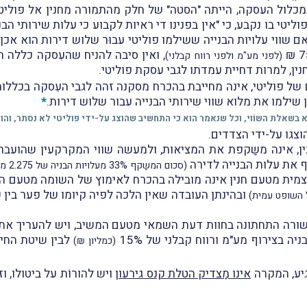
כלול העסקה, הייתה "הסטה" של חלק מהתמורה מחנין אל פוליט
יטי בו נקבע, כי "אין בפנינו די ראיות לקבוע כי עלות שירותי ה
, ואין סיבה להניח שהעִסקה כללה ת
(לפני מע"מ ולפני רווח קבלני)
ן, למרות דחיית עמדתו לגבי עסקת פוליטי.
 פוליטי, אינה מחייבת בהכרח מסקנה זהה לגבי העִסקה בכללותה
שילמו את מלוא שווי שירותי הבנייה עבור שלוש דירות.
*
בשאלת השוֹוי, וכל שנאמר הוא כי התחשיב שהוצג על-ידי פוליטי לא נסתר, והוא 
גו על-ידי הצדדים.
 את עלות הבנייה לדירה
(סכום המשַקף 33% מעלויות הבניה של 2.275 מיליון ₪ ששילמו פוליטי לקבלן)
עצמית מטעם חנין אינה מובילה בהכרח לאימוץ של השומה מטעם המ
ובהינתן העובדה שאין הלכה לפיה קיומו של פער בין 
יה בצירוף מע"מ ורווח קבלני של 15%
לבין שיטת החי
(כמליון ₪)
גיע, המקרה
אינו מַצדיק הטלת קנס גירעון
ויש להורוֹת על ביטולו, 