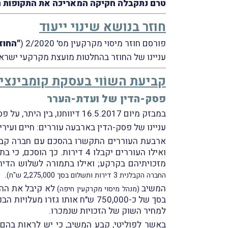
טרם נתקבלה חקיקה המאריכה את התקופות ה
חוזר בנושא שינוי ייעוד
פורסם חוזר מיסוי מקרקעין מס' 2/2020 (
"החוז
עניינו של החוזר בהחלטות מועצת מקרקעי ישראל מס' 1470 ומס' 1469 ובהשלכות המס הגלומות בהן לעניין חוק מ
קביעת השוֹוי בעסקת קומבינציה
פסק-הדין של ועדת-הערר
במבזק מיום 16.5.2017 דיווחנו, בין היתר, על פסק-הדין של ועדת-ערר מיסוי מקרקעין שליד בית-המשפט המחוזי בחיפה בעניין
עניינו של פסק-הדין בארבעה עוררים: חיים ועירית
ואילו העוררים יקבלו 4 דירו
מזכויתיהם בקרקע; ואילו בתמורה לשלוש הדירות שתב
.
החברה הקבלנית 3 דירות ותשלום בסך 2,275,000 ש"ח)
המשיב
לא קיבל את ההצה
(מנהל מיסוי מקרקעין חיפה)
בסך של כ-750,000 ש"ח אותו גזרו מעלויות הבנייה, המשיב קבע את השוֹוי לפי 3,000,000 ש"ח ולאחר מכן
למחיר השוק של הזכויות שנמכרו.
באשר לפוליטי, קבע המשיב, כי יש לראות בהם 