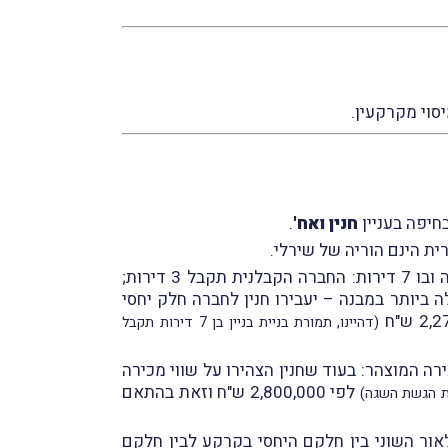
חנין ואח'
.
רית הינם הוריה של שירלי.
ארבעת העוררים התקשרו בהסכם עם חברה קבלנית לגבי קרקע שבבעלותם ולפיו החברה תקים על הקרקע מבנה ובו 7 דירות: החברה הקבלנית תקבל 3 דירות;
 הגדולה ביותר במבנה – יעבירו חנין לחברה חלק יחסי
(דהיינו, תמורת בניית בניין בן 7 דירות תקבל
 המוצהר: בעוד שחנין הצהירו על שווי מכירה
לפי 2,800,000 ש"ח וזאת בהתאם
ת הגשת השגה)
ר השוני בין חֵלקם היחסי בקרקע לבין חֵלקם