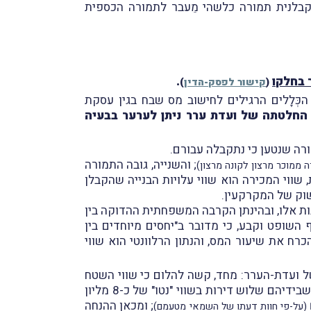
הקבלנית תמורה כלשהי מֵעבר לתמורה הכספית
 בחלקו
.
(
קישור לפסק-הדין
)
כְּלָלים הרגילים לחישוב מס שבח בגין עסקת
החלטתה של ועדת ערר ניתן לערער בבעיה
רה שנטען כי נתקבלה עבורם.
; והשנייה, גובה התמורה
ה ממוכר מרצון לקונה מרצון)
שווי המכירה הוא שווי עלויות הבנייה שהקבלן
שוק של המקרקעין.
ות אלו, ובהינתן הקרבה המשפחתית ההדוקה בין
 השופט וקבע, כי מדובר ב"יחסים מיוחדים בין
כרח את שיעור המס, והנתון הרלוונטי הוא שווי
ל ועדת-הערר: מחד, קשה להלום כי שווי השטח
של שלוש הדירות שהקבלן קיבל בעסקת חנין שווה לשירותי הבנייה עבור דירה אחת. שכּן, פוליטי יצאו מהעִסקה כשבידיהם שלוש דירות בשווי "נטו" של כ-8 מליון
; ומכאן ההנחה
(על-פי חוות דעתו של השמאי מטעמם)