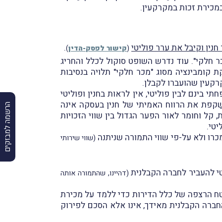
במכירת זכות במקרקעין.
נין וקיבל את ערר פוליטי
.
(
קישור לפסק-הדין
)
 חלקי". עוד נדרש השופט סוקול לכלל והחריג
ת קומבינציה מסוג "מכר חלקי" תלויה בנסיבות
רקעין שהועברו לקבלן.
ינם לבין פוליטי, אין לראות בחנין ופוליטי
שַקפת את הרווח האמיתי של חנין בעסקה אינה
הרשמה למבזקים
קל וחומר לאור הפער הגדול בין שווי הזכויות
יטי.
כרו ולא על-פי שווי התמורה שניתנה
(שווי שירותי
טי להעביר לחברה הקבלנית
(דהיינו, שהתמורה אותה
 סוקול, כי אין לקבל את הנחת המשיב כי די בכך ששטח הרצפה של דירות פוליטי קטן ב-50% משטח הרצפה של כלל הדירות כדי ללמד על מכירת
והחברה הקבלנית מאידך, אינו אלא הסכם לפירוק