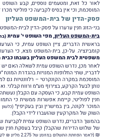
לאור כל זאת, ומטעמים נוספים, קבע השופט ס
המוסכמת; וכי אין בסיס לקביעה כי פוליטי מכרו 
פסק-הדין של בית-המשפט העליון
בני-הזוג חנין ערערו על פסק-הדין לבית-המשפט 
בית-המשפט העליון
, מפי השופט י' עמית
(בה
בראשית הדברים, ציין השופט עמית, כי הערעור
קומבינציה. על-כן, בית-המשפט מצא, כי הערעור נכנס בגדרו של סעיף
משפטית לבית המשפט העליון בשבתו כבית מ
לאחר מכן, נדרש השופט עמית לשאלה האם יש למ
לדבריו, שתי החלופות המנויות בהגדרת המונח "שווי" שבסעיף 1 לחוק מיסוי מקרקעין
המוסכמת במקרה הקונקרטי – רלוונטיות גם למיס
נותן לבעל הקרקע, בצירוף מע"מ ורווח קבלני. ו
השופט עמית קבע, כי העִסקה עם הקבלן נעשתה ב
חנין לפוליטי, קיימת אפשרות ממשית כי התמורה
המוכר לקונה, בין במישרין ובין בעקיפין"
(כלשון סעיף
השוק של המקרקעין שהועברו לידי הקבלן.
בהמשך הדברים, נדרש השופט עמית לקביעת שווי
₪
(לאחַר הפחתת התשלום במזומן של 2.275 מליון ₪ לקבלן)