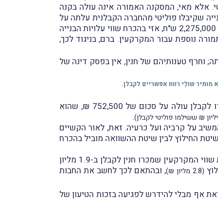
י. אלא מאי, המסקנה האמורה אינה עולה בקנה
בנייה שקיבלו פוליטי מהחברה הקבלנית עלתה על
סכום התמורה הכספית ששילמו פוליטי". שהרי, אם שווי עלויות הבנייה ששילמו פוליטי עבוּר שלוש דירות הוא אכן 2,275,000 ש"ח, אזי בהכרח שווי עלויות הבנייה
מורה נוספת עבור המקרקעין. ברם, בניגוד לכך,
; וחרף טענותיהם של חנין, אין בפסק דינה של
מותיר שולֵי רווח אפשריים לקבלן.
לדבריו, התמורה בפועל, כפי שהוצגה על-ידי חנין, אינה משַקפת את המציאות, ולמעשה שווי המקרקעין שהועברו לקבלן עולה על סכום של 752,500 ₪, שהוא
.
שיב על קרביה ועל כרעיה. זאת, לאור הקשיים
שיטת החילוץ לבין שיטת ההשוואה מוביל בהכרח
לאור זאת, קבע השופט, כי לא ניתן לאמץ את השורה התחתונה בחוות דעת השמאי מטעם המשיב, ויש להעריך את שווי המקרקעין שמכרו חנין לקבלן ב-1.9 מליון
לוץ
, ובהתאם לכך לחשב את החבות
(2.8 מליון ₪)
וזאת אף מבלי להידרש לפגיעה בזכות הטיעון של