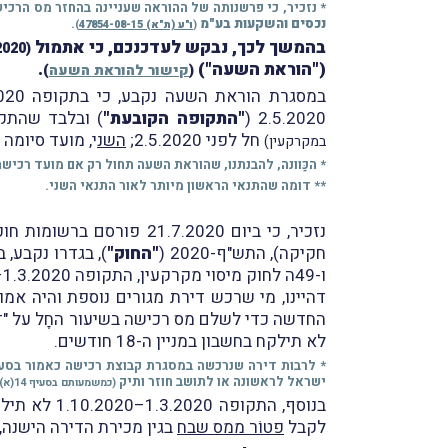
* נזכיר, כי פרשנותה של ההוראה שעניינה בהחזר מס הרכי
נכסים והשקעות בע"מ
.
(
ו"ע (ת"א) 47854-08-15
)
בהמשך לכך, נבקש לעדכנכם, כי אתמול
(6.12.2020)
("הוראת השעה")
.
(
קישור להוראת השעה
)
במסגרת הוראת השעה נקבע, כי בתקופה 22.3.2020–31.12.2020
2.5.2020 (
"התקופה הקובעת"
) ובלבד שהתק
חל לפני 2.5.2020;
השנ
י, מועד סיומה של תקופת 24 החודשים ח
במקרקעין)
* הכַּוונה, להבנתנו, שהוראת השעה תחול רק אם מועד רכישת הזכות במקרק
** דומה שהתנאי הראשון מיותר לאור התנאי השני.
נזכיר, כי ביום .7.2020
חקיקה), התש"ף-2020 (
"החוק"
ו-49ה לחוק מיסוי מקרקעין, התקופה 1.3.2020–1.10.2020 לא תבוא במניין אם מועדי סיומן חלים באותה תקופה.
דהיינו, מי שרכש דירת מגורים נוספת והיה אמו
לא תילקח בחשבון במניין ה-18 חודשים.
ישראל לראשונה או לתושב חוזר ותיק
(כמשמעותם בסעיף 14(א) לפקודת מס הכנסה)
לקבל
פטוֹר ממס שבח
בגין מכירת הדירה הישנה, כאמור בסעיף 49ב(1) לחוק מיסוי מקרקעין; כמו ג