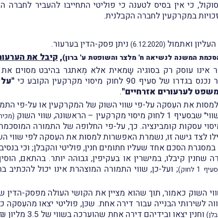
וקול, כי אין בסיס לטענה כי פוליטי התחייבו להעביר לחברה 
זכויות במקרקעין לחברה הקבלנית.
העליון ואתמול
ניתן פסק-הדין בערעור.
(6.12.2020)
,
קיבל את הערעור
סכמת המשנה לנשיאה ח' מלצר והשופטת ע' ברון)
 אינו עוסק רק בסוגיה שָמאית אלא מְאתגר בהיבט מסוים את ה
 90 לחוק מיסוי מקרקעין הקובע כי
"על 
שפט לערעורים אזרחיים"
.
סות את העִסקה על-פי שווי השוק של המקרקעין או על-פי התמו
 – הראשונה, שווי השוק
(מכיר
וי עסקות קומבינציה. כך, על-פי החלופה של התמורה המוסכמת, 
אילו לצד גישה זו, נשמרת האפשרות למסות את העִסקה לפי שווי ה
מסגרת הסכם אחד שעליו חתומים חנין, פוליטי והקבלן; וכי בנסיב
 שחנין קיבלו, במישרין או בעקיפין, גבוהה יותר. בהתאם, הוסיף
; ועל-כן, שווי התמורה המוצהרת אינו יכול להכתיב בה
 1 לחוק)
 השוק כאמור, תוך שהוא מציין את הקושי העולה מפסק-הדין ש
וחנין יצאו ובידיהם דירה אחת שהוערכה בשווי של 3.5 מליון ₪