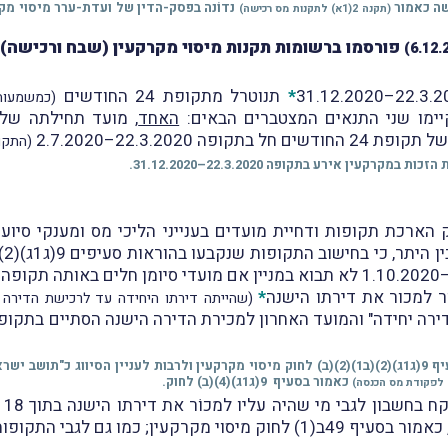
שה כאמור
נדוֹנה בפסק-הדין של ועדת-ערר מיסוי מק
(תקנה 2(1א) לתקנות מס רכישה)
*
תנוטרל מתקופת 24 החודשים
(כמשמעות
יימו שני התנאים המצטברים הבאים:
האחד
, מועד תחילתה של תקופת 
ל בתקופה 22.3.2020–2.7.2020
(התקו
עין אירע בתקופה 22.3.2020–31.12.2020.
21 פורסם ברשומות חוק הארכת תקופות ודחיית מועדים בענייני הליכי מס ומע
ר למכור את דירתו הישנה
*
(שהייתה דירתו היחידה עד לרכישת הדירה 
* לרבות דירה שנרכשה במסגרת קבוצת רכישה כאמור בסעיף 9(ג1ג)(2)(ב1)(2)(ב) לחוק מיסוי מקרקע
כאמור בסעיף 9(ג1ג)(4)(ב) לחוק.
בנ
ם לגבי התקופות המנויות בסעיף 49ה לחוק.