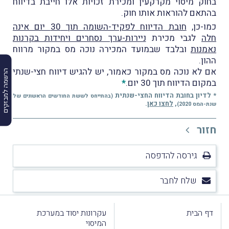
בחוק מיסוי מקרקעין ומכירת זכויות אלו חייבת בדיווח
בהתאם להוראות אותו חוק.
כמו-כן,
חובת הדיווח לפקיד-השומה תוך 30 יום אינה
חלה
לגבי מכירת
ניירות-ערך נסחרים ויחידות בקרנות
נאמנות
ובלבד שבמועד המכירה נוכה מס במקור מרווח
ההון.
אם לא נוכה מס במקור כאמור, יש להגיש דיווח חצי-שנתי
הרשמה למבזקים
במקום הדיווח תוך 30 יום.
*
* לדיון בחובת הדיווח החצי-שנתית
(בהתייחס לששת החודשים הראשונים של
,
לחצו כאן
.
שנת-המס 2020)
חזור
גירסה להדפסה
שלח לחבר
דף הבית
עקרונות יסוד במערכת
המיסוי