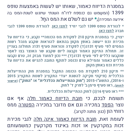
במסגרת הדיווח כאמור, שאותו יש לעשות באמצעות טופס
1399
(המשַמש גם כנספח לדו"ח השנתי שיוגש לשנת-המס בה
,
*
יש גם לשלם את המס החָל.
אירעה המכירה)
* להורדת טופס 1399 לגבי יחיד
לחצו כאן
. להורדת טופס 1399 לגבי
חברה
לחצו כאן
.
יצוין, כי במסגרת תיקון 210 לפקודת מס הכנסה** נקבע, כי הדיווח על
מכירת נכס ייעשה באופן מקוּון בהתאם להוראות שקבע מנהל רשות
המסים לפי סעיף 131ג(ד) לפקודה והוראות סעיף 131ג תחולנה בעניין
זה. תחולת התיקון האמור נקבעה ליום שקבע שר האוצר בצו לאחַר
שנקבעו כללים לפי סעיף 131ג(ד).*** נכון למועד מבזק זה, טרם נקבעו
כללים כאמור וממילא טרם נכנסה לתוקף החובה להגיש את הדיווח על
מכירת נכס באופן מקוּון.
** תיקון 210 לפקודת מס הכנסה התקבל במסגרת חוק ההתייעלות
הכלכלית (תיקוני חקיקה להשגת יעדי התקציב לשנות התקציב 2015
ו-2016), התשע"ו-2015 (
"חוק ההתייעלות הכלכלית"
או
"החוק"
)
(
קישור
, ראו סעיף סימן ב' לפרק ד' לחוק.
לחוק
)
*** ראו סעיף 16(ג) לחוק ההתייעלות הכלכלית.
תשומת לבכם, כי
חובת הדיווח כאמור חלה
אף אם
נוצר
הפסד
במכירה וגם אם מדובר במכירה
הפטורה
ממס
רווחי הון
.
(כגון: מתנה לקרוב)
לעומת זאת,
חובת הדיווח כאמור אינה חלה
לגבי מכירת
זכות במקרקעין או זכות באיגוד מקרקעין כמשמעותם