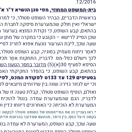
12/2016.
בית-המשפט המחוזי
, מפי סגן הנשיא ד"ר א'
בראשית הדברים, הִבהיר השופט סטולר, כי למר
ישראלי ואין חולק שהמערערת סיפקה לחברת הא
בהתאם, קבע השופט, כי נקודת המוצא בערעור היא שהמערערת אינה
שכּן הסייג לרישא – הקובע כי במקרה של מתן שי
שעה שכך, ליבת הערעור נוגעת אפוא לחריג לסייג, הא
לאחַר ניתוח מעמיק בסוגיה, קבע השופט סטולר, 
לכך וישלם כפל-מס. לדבריו, התחקות אחַר תכלי
הסיפא לסעיף 30(א)(5)
מדובר בחסר הטעון הש
בהתאם, קבע השופט, כי בהסדר החקיקתי האמור בסי
בסעיפים 129 עד 133ט לפקודת המכס, לפי העניין;"
וכי יש לגזור גזירה שווה בין שירותים מיובאים 
ואולם, הוסיף השופט סטולר, קבלת טענה זו של 
לדבריו, הגם שהמערערת עמדה בנטל להוכיח כ
המערערת לא הוכיחה כי האחרונים דיווחו כדין וש
* ראו בעניין זה את התייחסותו של השופט סטולר לבקשה
בקשה זו על הסף, בין היתר, מהטעם שמדובר בהרחבת חזית 
שעה שכך, קבע השופט, המערערת לא עמדה בנטל
השופט סטולר הוסיף ונדרש לטענת המערערת בדבר