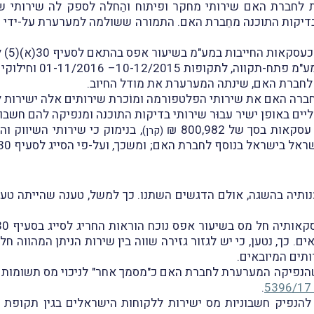
קה המערערת לתת לחברת האם שירותי מחקר ופיתוח והֵחלה לספק לה שיר
דיקות התוכנה מחֵברת האם. התמורה ששולמה למערערת על-ידי ח
חייבות במע"מ בשיעור אפס בהתאם לסעיף 30(א)(5) לחוק מע"מ.
בעקבות ביקורת חשבונות
רה האם את שירותי הפלטפורמה ומוֹכרת שירותים אלה ישירות ל
 באופן ישיר עבוּר שירותי בדיקות התוכנה ומנפיקה להם חשבונ
, בנימוק כי שירותי השיווק 
(קרן)
תיה בהשגה, אולם הדגשים השתנו. כך למשל, טענה שהייתה טע
. כך, נטען, כי יש לגזור גזירה שווה בין שירות הניתן המהווה חל
 שהנפיקה המערערת לחברת האם כ"מסמך אחר" לניכוי מס תשומות 
.
ת להנפיק חשבוניות מס ישירות ללקוחות הישראלים בגין תקופ