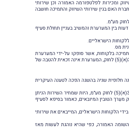
ותי שיווק ומכירות לפלטפורמה האמורה וכן שירותי
ברת האם בגין שירותי השיווק והתמיכה חושבה
 שביצע המשיב, מנהל מע"מ פתח-תקווה, לתקופות 10-12/2015– 01-11/2016 וחילוקי דעות בין המערערת והמשיב בעניין תחולת סעיף
לקוחות הישראליים.
ית מס.
והתמיכה בלקוחות, אשר סופקו על-ידי המערערת
לחברת האם בתקופת השומה, ניתנו גם לתושב ישראל בישראל בנוסף לחברת האם; ומשכך, ועל-פי הסייג לסעיף 30(א)(5) לחוק, המערערת אינה זכאית להטבה של
נה חלופית שניה בהשגה הפכה לטענה העיקרית
טענתה העיקרית של המערערת הייתה, כי על עסקאותיה חל מס בשיעור אפס נוכח הוראות החריג לסייג בסעיף 30(א)(5) לחוק מע"מ, היות שמחיר השירות הניתן
ק מעֵרך הטובין המיובאים, כאמור בסיפא לסעיף
בידי הלקוחות הישראלים, המייבאים את שירותי
ת השומה האמורה, כפי שהיא נוהגת לעשות מאז