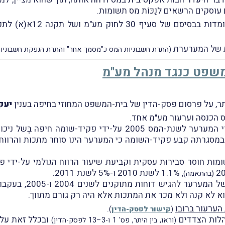
וסקים הרשאים לנַכּוֹת מס תשומות.
בנוסף, קבע השופט סטולר
ת של המערערת
(התרת חשבוניות המס כ"מסמך אחר" והתרת הנפקת חשבוניות
משפט כנגד מנהל מע"מ
יעק
מס הכנסה וערעור מע"מ אחד.
ערעור מס ההכנסה הראשון עוסק בפסילת ספרי המערער לשנת-המס 005
, 1.1% לשנת 2010 ו-5% לשנת 2011.
(בהתאמה)
ואילו עניינו של ערע
הוא לא קנה ולא מכר את המתכות אלא היה רק גורם מתווך.
הערעור ברובו
.
(
קישור לפסק-הדין
)
הלות הצדדים
ובכלל זאת על 
(וראו, בין היתר, פס' 1 ו-3–13 לפסק-הדין)