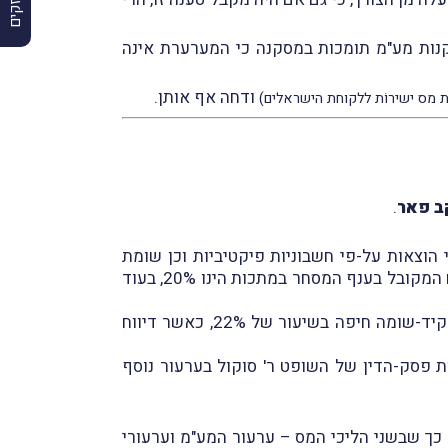
, כי אף התכליות העומדות בבסיסם של סעיף 30 לחוק מע"מ ושל תקנה 12א(א) לתקנות מע"מ תומכות במסקנה כי המערערת אינה
ודחה אף אותן.
 מס ישירוֹת ללקוחת הישראלים)
ב פ
אר
.
2 על-ידי פקיד-שומה חיפה בְּשל ניכוי הוצאות על-פי חשבוניות פיקטיביות וכן שומת
חוסר סבירות עסקית לשנות-המס 2005–2007, במסגרתה קבע פקיד-השומה כי המערער הינו סוחר מתכות והרווח המקובל בענף המסחר במתכות הינו 20%, בעוד
שלושת ערעורי מס ההכנסה הנוספים עניינם בשומות חוסר סבירוּת עסקית וקביעת שיעור הרווח הגולמי על-ידי פקיד-שומה חיפה בשיעור של 22%, כאשר דיווח
ור המע"מ בדחיית בקשתו של המערער להגיש דוחות מתוקנים לשנים 2004 ו-2005, בעקבות פסק-הדין של השופט ר' סוקול בערעור נוסף
כך שבשני הליכי המס – ערעור המע"מ וערעורי