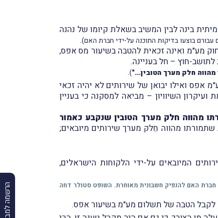
יתית בינה לבין המשיב בשאלת קיומו של נהנה
.
עבורם בוצעו בדיקות התוכנה על-ידי חברת האם)
בשיעור מס אפס,
לתושב-חוץ – חל בעניינה.
.
הווה חלק מערך הטובין..."
)
"מ אפס ואילו יבואן של שירותים לא יהיה זכאי
ועיקרון השיוויון – מביאה למסקנה כי בעניין
רתו מהווה חלק מערך הטובין שנקבע כאמור
 שתמורתו מהווה חֵלק מערך שירותים מיובאים;
ותים המיובאים על-ידי הלקוחות הישראלים,
 חברת האם להנפיק חשבונית מאוחרת. השופט סטולר דחה
הרשמה למבזקים
 לקבל הטבה של תשלום מע"מ בשיעור אפס.
 מן הצורך, כי גם אם היה מקבל טענה זו, הרי