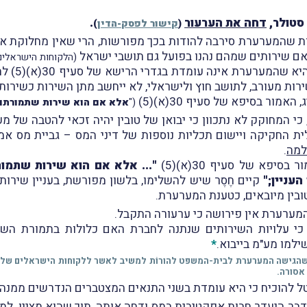
 סטולר,
דחה את הערעור
.
(
קישור לפסק-הדין
)
ות שהמערערת סירבה להודות בכך מפורשות, הרי שאין מחלוקת אמ
ם שירותים שמהם נהנו בפועל גם תושבי ישראל
(הלקוחות הישראלים 
 עומדת בגדרי הרישא של סעיף 30(א)(5) לחוק מע"מ ואינה זכאית להטבה
רות מעורב, לתושב חוץ ולישראלי, לא ייחשב מתן השירות כשירות 
מור בסיפא של סעיף 30(א)(5)
("
אלא אם הוא שירות שתמורתו מ
כי המחוקק לא נתכוון כי יבואן של טובין יהיה זכאי להטבה של מע
ת החקיקה ויישום תכליות נוספות של דיני המס – גביית מס אמת 
למה
.
פא של סעיף 30(א)(5)
"... אלא אם הוא שירות שתמו
קיים חֶסֶר שיש להשלימו, בלשון מפורשת, בעניין שירות
לטובין מיובאים, כטענת המערערת.
המערערת אין פירושה כי ערעורה התקבל.
י עלויות השירותים שנתנה לחברת האם כלולות בתמורת השיר
ילמו מע"מ בייבוא.
*
 שהגישה המערערת לבית-המשפט להורוֹת למשיב לאשר ללקוחות הישראלים של
אסורה.
 להוכיח כי היא עומדת בשני התנאים המצטברים הנדרשים ממנה
 היעדר חבות אפקטיבית במס ודחה אותה, תוך שהוא מציין, למעלה