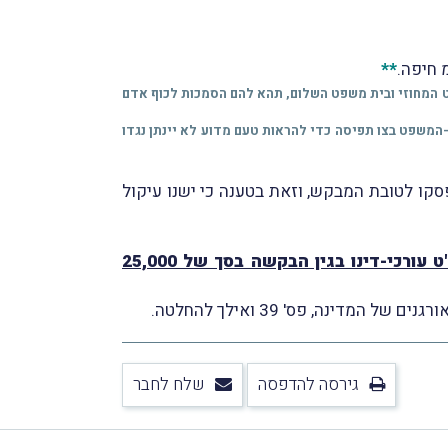
 חיפה.
**
העליון, בית משפט מיוחד שנתכונן עפ"י סעיף 55 של דבר המלך במועצה על ארץ ישראל, 1922, בית המשפט המחוזי ובית משפט השלום, תהא להם הסמכות לכוף אדם
ת-המשפט בצו תפיסה כדי להראות טעם מדוע לא יינתן נגדו
ו לטובת המבקש, וזאת בטענה כי ישנו עיקול
דחה את הבקשה אך חייב את המשיב בהוצאות המבקש ובשכ"ט עורכי-דינו בגין הבקשה בסך של 25,000
נה, פס' 39 ואילך להחלטה.
גירסה להדפסה
שלח לחבר