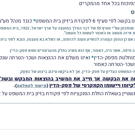
הפוכות בכל אחד מהמקרים.
ט
פקודת ביזיון בית המשפט
*
כנגד מנהל מע"מ
* סעיף זה קובע, כי "בית המשפט 
ת איזה מעשה או האוסר לעשות כל מעשה".
 אם כן הוזמן המַמרה להופיע ונענה להזמנה, או כשלא בא מעצמו, הובא לפני בי
ה חיפה, אשר היה, כאמור, אף הוא משיב בחלק מהערעורים נשוא פסק-הדין.
וחלטת מפסק-הדין
*
ואינו משלם את ההוצאות ושכר-הטרחה שנפסק
ת ושכר-הטרחה כאמור.
-המשפט העליון על פסק-הדין, אך לא ביקשו עיכוב ביצוע של הפְּסָק.
יומו ויישומו הקונקרטי של פסק-הדין
.
(
קישור להחלטה
)
 בשאלת החלת הסנקציות לפי פקודת בזיון בית המשפט על אורגנים של המדי