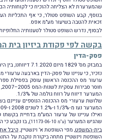
שהמערערת לא הצליחה להוכיח כי לקוחותיה הם ע
זכאית להטבה בשיעור מע"מ אפס.
לבסוף, נדרש השופט סטולר לטענותיה החלופיו
בקשה לפי פקודת ביזיון בית ה
פסק-הדין
במבזק מס' 1829 מיום 7.1.2020 דיווחנו, בין היתר, על פרסום פסק-הדין של בית-המשפט המחוזי בחיפה בענין
נזכיר, כי עניינו של פסק-הדין בארבעה ערעורי 
המערער דיווח על רווח גולמה של 1/3%.
המערער נעו מ-1/3% ו-1.2% לשנים 2008 ו-2009
שהגיש המערער
, בו נקבע כי 
(ע"מ 11173-06-10)
בית-המשפט
, מפי השופטת א' וינשטיין,
קיבל את 
השופטת וינשטיין מתחה ביקורת נוקבת על התנ