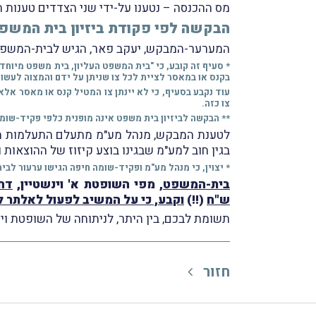
מס ההכנסה – נטענו על-ידי שני הצדדים טענות 
הבקשה לפי פקודת ביזיון בית המשפ
המערער-המבקש, יעקב פאר, הגיש לבית-המשפט בקשה לפי סעיף 6 ל
בקנס או במאסר לציית לכל צו שניתן על ידם והמצוה לעשו
עוד נקבע בסעיף, כי לא יינתן צו המטיל קנס או מאסר אלא
צו כזה.
** הבקשה לביזיון בית משפט אינה מופנית כלפי פקיד-שומ
לטענת המבקש, מנהל מע"מ מתעלם התעלמות מ
בגין חוב למע"מ שבגינו בוצע קיזוז של ההוצאו
* יצוין, כי מנהל מע"מ ופקיד-שומה חיפה הגישו ערעור לבית
בית-המשפט
, מפי השופטת א' וינשטיין,
ש"ח
(!!)
וקבע, כי על המשיב לפעול לאלתר לק
תשומת לבכם, בין היתר, לניתוחה של השופטת וינשטיין
חזור