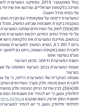
הָחל מאוקטובר 2015, הִפסי
תמיכה בלקוחות ישראליים, שרכשו את שירותי ב
על-בסיס מודל +
Cost
.
המערערת דיוְוחה על עסקאותיה עם חברת האם כעסקאות ה
30(א)(5) לחוק על השירותים שנתנה המערערת לחברת האם, שינתה המערערת את מודל החיוב.
על-פי מודל החיוב החדש, רוכשת המערערת מהחב
בהתאם, מחייבת המערערת את הלקוחות הישראליים
ביום 5.1.2017, הוציא המשיב למערערת שומת עסקאות בסך של 800,982 ₪
מע"מ בשיעור אפס.
השגת המערערת נדחתה. מכאן הערעור.
טענות המערערת בכתב הערעור הסתמכו על טענו
בערעור.
לחברת האם מהווה חלק מעֵרך השירותים המיובאים
30(א)(5), לבין שירות הניתן המהווה חלק מהשירותים המיובאים.
לחלופין, נטען, כי יש להתיר את חשבוניות המס
תושבת החוץ ארצה, כשם שנקבע ב
החלטת מיסוי 5396/17
לחילופי חילופין, נטען, כי יש להתיר למערער