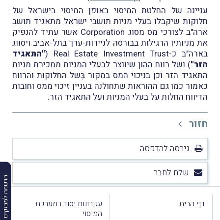
עניינה של החלטת המיסוי באופן המיסוי בישראל של
חלוקות שיקבלו בעלי מניות תושבי ישראל מתאגיד תושב
ארה"ב לצורכי מס מסוג Corporation אשר עתיד להנפיק
את מניותיו הרגילות בבורסה לניירות-ערך בתל-אביב ויסוּוג
בארה"ב כ-Real Estate Investment Trust (
"התאגיד
הזר"
) ושל רווח ההון שיווצר לבעלי המניות ממכירת מניות
התאגיד הזר וכן בניכוי המס במקור בְּשל החלוקות והרווח
כאמור כמו גם ההוראות שתחולנה בעניין זיכוי ממס וחובות
הדיווח החלות על בעלי המניות ועל התאגיד הזר.
חזור
גירסה להדפסה
שלח לחבר
הרשמה למבזקים
דף הבית
עקרונות יסוד במערכת
המיסוי