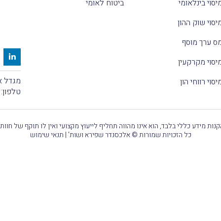
יסוי בינלאומי
ביטוח לאומי
יסוי שוק ההון
ס ערך מוסף
יסוי מקרקעין
מגדל אלקטרה
יסוי רווחי הון
טלפון:
נות מידע כללי בלבד, הוא אינו מהווה תחליף לייעוץ מקצועי ואין לו תוקף של חוות
כל הזכויות שמורות © אלכסנדר שפירא ושות' |
תנאי שימוש