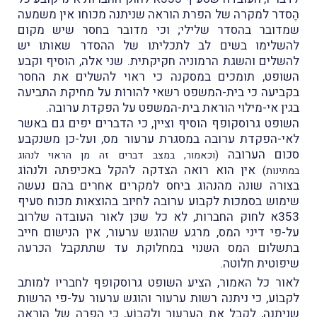
הֶסדר למקרה של הפרת הוראה שניתנה מכוחו אין משמעה
שמדובר בהסדר שלילי; וכי מדובר בחסר שיש מקום
להשלימו בשים לב לתכליתו של ההסדר שאותו יש
להשלים והשגת הרמוניה חקיקתית. שני אלה, הוסיף וקבע
השופט, תומכים במסקנה כי ראוי להשלים את החסר
בקביעה כי בית-המשפט רשאי להורוֹת על מחיקת התביעה
בגין אי-מילוי הוראת בית-המשפט על הפקדת ערובה.
השופט גרוסקופף הוסיף וציין, כי הדברים יפים גם באשר
לאי-הפקדת ערובה במסגרת ערעור מס, ועל-כן משנקבע
סכום הערובה
(וכאמור, במצב דברים זה מן הראוי לנהוג
אין הוא רואה הצדקה להקל באכיפתה ולנהוֹג
במתינות)
בצורה שונה מהנהוג ביחס למקרים אחרים בהם נעשה
שימוש בסמכות לקבוע ערובה לחיוב בהוצאות מכוח סעיף
353א לחוק החברות, לא כל שכּן לאור העובדה שלרוב
על-פי דיני המס, מרגע שהוגש ערעור, אין הנישום חייב
בתשלום המס השנוי במחלוקת עד שתתקבל הכרעה
שיפוטית חלוטה.
לאור כל האמור, הציע השופט גרוסקופף לחבריו למותב
לקבוֹע, כי ניתנה רשות ערעור והוגש ערעור על-פי הרשות
שניתנה, לקבל את הערעור ולקבוֹע, כי הפרה של הוראה