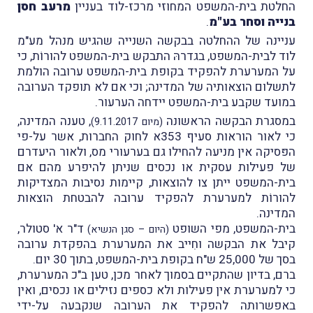
החלטת בית-המשפט המחוזי מרכז-לוד בעניין
מרעב חסן
בנייה וסחר בע"מ
.
עניינה של ההחלטה בבקשה השנייה שהגיש מנהל מע"מ
לוד לבית-המשפט, בגדרהּ התבקש בית-המשפט להורוֹת, כי
על המערערת להפקיד בקופת בית-המשפט ערובה הולמת
לתשלום הוצאותיה של המדינה; וכי אם לא תופקד הערובה
במועד שקבע בית-המשפט יידחה הערעור.
במסגרת הבקשה הראשונה
, טענה המדינה,
(מיום 9.11.2017)
כי לאור הוראות סעיף 353א לחוק החברות, אשר על-פי
הפּסיקה אין מניעה להחילו גם בערעורי מס, ולאור היעדרם
של פעילות עסקית או נכסים שניתן להיפרע מהם אם
בית-המשפט ייתן צו להוצאות, קיימות נסיבות המצדיקות
להורוֹת למערערת להפקיד ערובה להבטחת הוצאות
המדינה.
בית-המשפט, מפי השופט
ד"ר א' סטולר,
(היום – סגן הנשיא)
קיבל את הבקשה וחִייב את המערערת בהפקדת ערובה
בסך של 25,000 ש"ח בקופת בית-המשפט, בתוך 30 יום.
ברם, בדיון שהתקיים בסמוך לאחר מכן, טען ב
"כ המערערת,
כי למערערת אין פעילות ולא כספים נזילים או נכסים, ואין
באפשרותה להפקיד את הערובה שנקבעה על-ידי