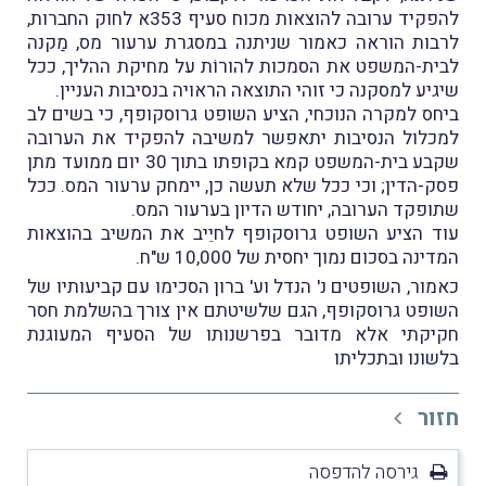
להפקיד ערובה להוצאות מכוח סעיף 353א לחוק החברות,
לרבות הוראה כאמור שניתנה במסגרת ערעור מס, מַקנה
לבית-המשפט את הסמכות להורוֹת על מחיקת ההליך, ככל
שיגיע למסקנה כי זוהי התוצאה הראויה בנסיבות העניין.
ביחס למקרה הנוכחי, הציע השופט גרוסקופף, כי בשים לב
למכלול הנסיבות יתאפשר למשיבה להפקיד את הערובה
שקבע בית-המשפט קמא בקופתו בתוך 30 יום ממועד מתן
פסק-הדין; וכי ככל שלא תעשה כן, יימחק ערעור המס. ככל
שתופקד הערובה, יחודש הדיון בערעור המס.
עוד הציע השופט גרוסקופף לחיֵיב את המשיב בהוצאות
המדינה בסכום נמוך יחסית של 10,000 ש"ח.
כאמור, השופטים נ' הנדל וע' ברון הסכימו עם קביעותיו של
השופט גרוסקופף, הגם שלשיטתם אין צורך בהשלמת חסר
חקיקתי אלא מדובר בפרשנותו של הסעיף המעוגנת
בלשונו ובתכליתו
חזור
גירסה להדפסה