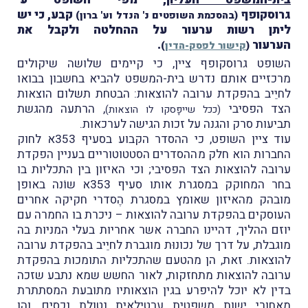
גרוסקופף
קבע, כי יש
(בהסכמת השופטים נ' הנדל וע' ברון)
ליתן רשות ערעור על ההחלטה ולקבל את
הערעור
.
(
קישור לפסק-הדין
)
השופט גרוסקופף ציין, כי קיימים שלושה שיקולים
מרכזיים אותם נדרש בית-המשפט להביא בחשבון בבואו
לחיֵיב בהפקדת ערובה להוצאות: הבטחת תשלום הוצאות
הצד הפסיבי
, הרתעה מהגשת
(ככל שייפָּסקו לו הוצאות)
תביעות סרק והגנה על זכות הגישה לערכאות.
עוד ציין השופט, כי ההסדר הקבוע בסעיף 353א לחוק
החברות הוא חלק מההסדרים הסטטוטוריים בעניין הפקדת
ערובה להוצאות הצד הפסיבי; וכי האיזון בין התכליות בו
בחר המחוקק במסגרת אותו סעיף 353א שוֹנה באופן
מובהק מהאיזון שאומץ במסגרת הֶסדרי חקיקה אחרים
העוסקים בהפקדת ערובה להוצאות – ניכרת בו החמרה עם
יוזם ההליך, דהיינו החברה אשר אחריות בעלי המניות בה
מוגבלת, על דרך של נכונוּת מוגברת לחיֵיב בהפקדת ערובה
להוצאות. זאת, הן מהטעם שהתכליות התומכות בהפקדת
ערובה להוצאות מתחזקות, לאור החשש שמא נתבע שזכה
בדין לא יוכל להיפרע בגין הוצאותיו מתובעת המסתתרת
מאחורי ישות משפטית ערטילאית נטולת נכסים, והן