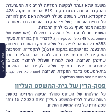
משעה שלא נעתר לבקשת המדינה לחיֵיב את המערערת
בהפקדת ערובה מכוח תקנה 519 או מכוח תקנה 428
לתקסד"א, נדרש השופט סטולר לשאלה האם ניתן להורוֹת
על דחיית הערעור בְּשל אי-הפקדת הערובה גם כאשר זו
נקבעה מכוח סעיף 353א לחוק החברות.
השופט סטולר ענה על שאלה זו בשלילה
(וראו ניתוחו של
. לדבריו, אין בהוראות סעיף
השופט בפס' 48 ואילך לפסק-הדין)
353א כל הוראה לפיה ככל שלא תופקד הערובה תידחה
התובענה, כפי שנקבע בתקנה 519(ב) לתקסד"א, והסמכוּת
הרשמה למבזקים
המוקנית לבית-המשפט הינה לעכב את ההליכים עד
שתינתן הערובה. זאת, למרות שעלול להיווצר מצב בו
למערערת יהיה תמריץ שלא לקיים את החלטת
בית-המשפט בדבר הפקדת הערובה
(שהרי, לא ניתן לגְבות
.
ממנה את המס השנוי במחלוקת)
פסק-הדין של בית-המשפט העליון
על החלטתו של השופט סטולר הגישה המדינה בקשת
רשות ערעור לבית-המשפט העליון וביום 15.7.2020 ניתן
פסק-הדין של בית-המשפט העליון.
בית-המשפט העליון
, מפי השופט ע'