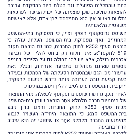
היות שהתכלית הפועלת נגד הטלת חיוב בהפקדת ערובה
להוצאות נחלשת, שכּן עוצמתה של זכות הגישה לערכאות
נחלשת כאשר אין היא מתייחסת לבן אדם, אלא לאישיות
משפטית מלאכותית.
השופט גרוסקופף הוסיף וציין, כי מפּסיקת בתי-המשפט
המחוזיים, ואף מפּסיקת בית-המשפט העליון, עולה כי
הוראת סעיף 353א לחוק החברות, כמו גם הוראת תקנה
519 לתקסד"א, אינן חלות רק ביחס להליך של תביעה
אזרחית רגילה, אלא יש להן תחולה גם על הליכים דיוניים
נוספים שאינם מנוהלים כתביעה אזרחית, ובכלל זאת
ערעורי מס, הגם שבמסגרת הפעלתה של הסמכוּת, ובעיקר
בעת קביעת גובה הערובה אותה נדרש הנישום להפקיד,
ייתן בית-המשפט דעתו לטיב ההליך וינהג במתינות.
לאחר מכן, נדרש השופט גרוסקופף לשאלה, מהי התוצאה
של הימנעות חברה מלמלא אחַר הוראה שנתן בית-המשפט
מכוח סעיף 353א לחוק החברות והאם בדין קבע
בית-המשפט קמא, כי התוצאה היחידה העשויה לנבוע
מהימנעות החברה מלמלא אחַר צו שיפוטי זה היא עיכוב
הדיון בתביעה.
לדבריו, העובדה שסעיף 353א לחוק החברות אינו קובע כל