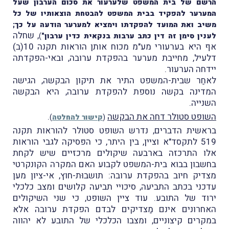
הרשם של בית המשפט שלערעור את סכום הערבון שעל
המערער להפקיד בבית המשפט להבטחת הוצאותיו של כל
משיב ואת המועד להפקדתו וימציא למערער הודעה על כך;
, שחלה
לענין סימן זה דין כתב ערבות בנקאית כדין ערבון"
)
אף היא בערעורי מע"מ מכוח אותן הוראות תקנה 10(ב)
דלעיל, מחייבת מערער בהפקדת ערובה, ובאי-הפקדתה
יידחה הערעור.
לאחַר שבית-המשפט התיר את תיקון הבקשה, הגישה
המדינה בקשה נוספת להפקדת ערובה, היא הבקשה
השנייה.
השופט סטולר
דחה את הבקשה
.
(
קישור להחלטה
)
בראשית הדברים, נדרש השופט סטולר להוראות תקנה
519 לתקסד"א וציין, בין היתר, כי
הפּסיקה לגבי הוראות
אלו התרכזה בארבעה שיקולים מרכזיים שיש לקחת
בחשבון בבוא בית-המשפט לקבוע האם המקרה הקונקרטי
מצדיק חיוב בהפקדת ערובה: תושבוּת-חוץ, אי-ציון מען
עדכני בכתב התביעה, סיכויי תביעה קלושים ומצב כלכלי
ירוד של התובע. עוד ציין השופט, כי שני השיקולים
האחרונים אינם מַצדיקים לבדם הפקדת ערובה אלא
במקרים קיצוניים, ומצבו הכלכלי של התובע לא יהווה