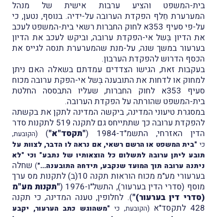
בית-המשפט והציע ערבות אישית של מנהל
המערערת חֵלף הפקדת הערובה על-ידיה. בנוסף, נטען, כי
על-פי סעיף 353א לחוק החברות רשאי בית-המשפט לעכב
את הדיון בְּשל אי-הפקדת ערובה, וביקש לעכב את הדיון
בערעור במשך שנה, על-מנת שהמערערת תנסה לגייס את
הכסף הדרוש להפקדת הערבון.
בעקבות זאת, הגישו הצדדים עמדתם בשאלה האם ניתן
למחוק או לדחות את התובענה בְּשל אי-הפקת ערובה מכוח
סעיף 353א לחוק החברות, שעליו התבססה החלטת
בית-המשפט שהורתה על הפקדת הערובה.
במסגרת טיעוני המדינה, ביקשה המדינה לתקן את בקשתה
להפקדת ערובה כך שתתייחס גם לתקנה 519 לתקנות סדר
הדין האזרחי, התשמ"ד-1984 (
"תקסד"א"
)
(הקובעת,
כי
"
בית המשפט או הרשם רשאי, אם נראה לו הדבר, לצוות על
תובע ליתן ערובה לתשלום כל הוצאותיו של נתבע" וכי "לא
שחלה
ניתנה ערובה תוך המועד שנקבע, תידחה התובענה..."
)
בערעורי מע"מ מכוח הוראות תקנה 10(ב) לתקנות מס ערך
מוסף (סדרי הדין בערעור), התשל"ו-1976 (
"תקנות מע"מ
(סדרי דין בערעור)"
). לחלופין, טענה המדינה, כי תקנה
428 לתקסד"א
(הקובעת, כי
"
משהוגש כתב הערעור, יקבע