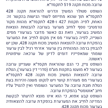
ערובה מכוח תקנה 519 לתקסד"א.
השופט סטולר המשיך ונדרש להוראות תקנה 428
לתקסד"א תוך שהוא מתייחס לשתי הגישות בהקשר זה:
האחת, לפיה תקנות 427 ו-428 לתקסד"א מהוות מקור
נורמטיבי נוסף לחיוב מערער בערובה להבטחת הוצאות
המשיב בערעור, וזאת גם כאשר מדובר בערעורי מסים.
השנייה, לפיה בערעורי מס אין מקום לחיֵיב את המערער
בהפקדת ערובה להוצאות המשיב מכוח תקנה 428, שכּן יש
להבחין ברמה המהותית בין ערעור אזרחי רגיל לבין ערעור
שומתי שמאפייניו דומים לדיון של ערכאה שיפוטית
ראשונה.
השופט ציין, כי הגם שהוראות תקסד"א שעניינן ערובה
בערעור לא מועטו בתקנות מע"מ (סדרי דין בערעור), הטלת
ערובה להוצאות המשיב מכוח תקנה 428 לתקסד"א
בערעורי מס מעוררת קושי ויש לנקוט משנה-זהירות בעת
הטלת חובת ערובה על המערער השומתי ואין להטיל עליו
חיוב "אוטומטי" בהפקדת ערובה.
השופט קבע אפוא, כי הוא אינו מוצא להיעתר לבקשת
המדינה לחיֵיב את המערערת בהפקדת ערובה להוצאותיה
בערעור מכוח תקנה 428.