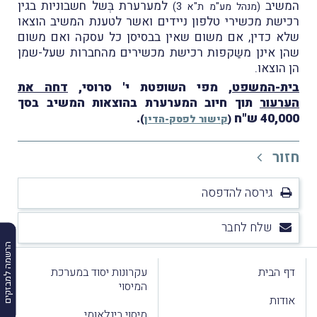
המשיב
למערערת בְּשל חשבוניות בגין
(מנהל מע"מ ת"א 3)
רכישת מכשירי טלפון ניידים ואשר לטענת המשיב הוצאו
שלא כדין, אם משום שאין בבסיסן כל עסקה ואם משום
שהן אינן משַקפות רכישת מכשירים מהחברות שעל-שמן
הן הוצאו.
בית-המשפט
, מפי השופטת י' סרוסי,
דחה את
הערעור
תוך חיוב המערערת בהוצאות המשיב בסך
40,000 ש"ח
.
(
קישור לפסק-הדין
)
חזור
גירסה להדפסה
שלח לחבר
הרשמה למבזקים
דף הבית
עקרונות יסוד במערכת
המיסוי
אודות
מיסוי בינלאומי