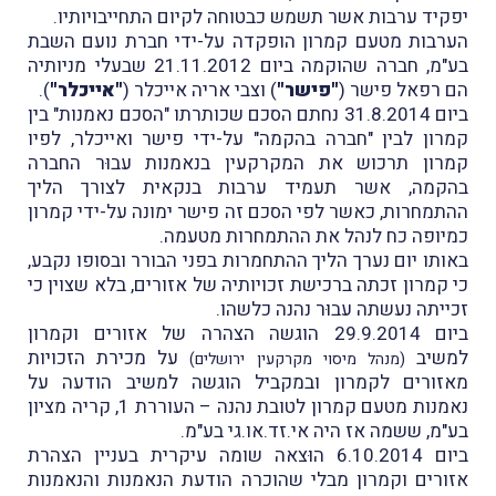
יפקיד ערבות אשר תשמש כבטוחה לקיום התחייבויותיו.
הערבות מטעם קמרון הופקדה על-ידי חברת נועם השבת
בע"מ, חברה שהוקמה ביום 21.11.2012 שבעלי מניותיה
הם רפאל פישר (
"פישר"
) וצבי אריה אייכלר (
"אייכלר"
).
ביום 31.8.2014 נחתם הסכם שכותרתו "הסכם נאמנות" בין
קמרון לבין "חברה בהקמה" על-ידי פישר ואייכלר, לפיו
קמרון תרכוש את המקרקעין בנאמנות עבוּר החברה
בהקמה, אשר תעמיד ערבות בנקאית לצורך הליך
ההתמחרות, כאשר לפי הסכם זה פישר ימונה על-ידי קמרון
כמיופה כח לנהל את ההתמחרות מטעמה.
באותו יום נערך הליך ההתחמרות בפני הבורר ובסופו נקבע,
כי קמרון זכתה ברכישת זכויותיה של אזורים, בלא שצוין כי
זכייתה נעשתה עבוּר נהנה כלשהו.
ביום 29.9.2014 הוגשה הצהרה של אזורים וקמרון
למשיב
על מכירת הזכויות
(מנהל מיסוי מקרקעין ירושלים)
מאזורים לקמרון ובמקביל הוגשה למשיב הודעה על
נאמנות מטעם קמרון לטובת נהנה – העוררת 1, קריה מציון
בע"מ, ששמה אז היה אי.זד.או.גי בע"מ.
ביום 6.10.2014 הוּצאה שומה עיקרית בעניין הצהרת
אזורים וקמרון מבלי שהוכרה הודעת הנאמנות והנאמנות