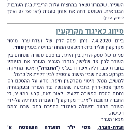
השנייה, שקמרון נשאה במחצית עלות הריבית בגין הערבות
הבנקאית. השופט דחה את אותן טענות
(ראו פס' 37 ואילך
.
לפסק-הדין)
סיווג כאיגוד מקרקעין
ביום 7.4.2020 ניתן פסק-הדין של ועדת-ערר מיסוי
מקרקעין שליד בית-המשפט המחוזי בחיפה בעניין
עווד
.
עניינו של פסק-הדין, בין היתר, בהסכם פשרה שנחתם בין
העורר לבין צד שלישי, בגדרו העביר העורר את מניותיו
בחברת ע.ב. דליה אשדוד בע"מ (
"החברה"
) ואשר מחזיקה
בקרקע בשטח שבין הישוב עוספיה לבין דליית אל כרמל.
למשיב, מנהל מיסוי מקרקעין חיפה, נודע על ההסכם רק
מתוך פסק-הדין בתביעה שהוגשה נגד העורר ובעקבותיה
נחתם הסכם הפשרה דלעיל. לאור זאת, קבע המשיב, כי
החברה נחשבת ל"איגוד מקרקעין" והעברת מניותיה על-ידי
העורר מהווה "פעולה באיגוד" החייבת במס שבח ובמס
רכישה.
מכאן הערר.
ועדת-הערר
, מפי יו"ר הוועדה השופטת א'