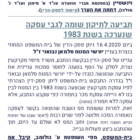
וינשטיין
(בהסכמת חברי הוועדה עו"ד א' סימון ועו"ד נ'
דחתה את הערר
.
מולכו),
(
קישור לפסק-הדין
)
תביעה לתיקון שומה לגבי עסקה
שנערכה בשנת 1983
ביום 16.4.2020 ניתן פסק-הדין של בית-המשפט המחוזי
בנצרת בעניין
יורשי המנוח סלמאן נבואני ז"ל
.
עניינו של פסק-הדין בבקשת הנתבע, משרד מיסוי מקרקעין
נצרת, לסלק על הסף בטענה לחוסר סמכות עניינית את
התביעה שהוגשה כנגדו על-ידי יורשי המנוח סלמאן נבואני
ז"ל בגדרהּ התבקש בית-המשפט ליתן פסק-דין הצהרתי
לפיו עסקת מקרקעין שבוצעה בשנת 1983 בין המנוח לבין
בנו לא הייתה עסקת מכר בתמורה כפי שקבע הנתבע, אלא
עסקה ללא תמורה
.
(מתנה)
זאת, למרות ששומת מס השבח שהוּצאה בקשר לעסקה
האמורה הפכה חלוטה לפני שנים רבות
(לאחַר שבנו של המנוח
וחוב המס לא שולם עד היום, תוך
הגיש השגה וזנח אותה)
שהנתבע ביצע פעולות גבייה.
בית-המשפט
, מפי השופטת ע' גולומב,
קיבל את