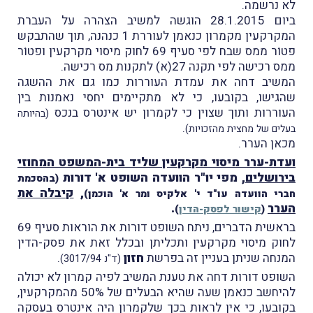
לא נרשמה.
ביום 28.1.2015 הוגשה למשיב הצהרה על העברת
המקרקעין מקמרון כנאמן לעוררת 1 כנהנה, תוך שהתבקש
פטוֹר ממס שבח לפי סעיף 69 לחוק מיסוי מקרקעין ופטוֹר
ממס רכישה לפי תקנה 27(א) לתקנות מס רכישה.
המשיב דחה את עמדת העוררות כמו גם את ההשגה
שהגישו, בקובעו, כי לא מתקיימים יחסי נאמנות בין
העוררות ותוך שצוין כי לקמרון יש אינטרס בנכס
(בהיותה
.
בעלים של מחצית מהזכויות)
מכאן הערר.
ועדת-ערר מיסוי מקרקעין שליד בית-המשפט המחוזי
בירושלים
, מפי יו"ר הוועדה השופט א' דורות
(בהסכמת
,
קיבלה את
חברי הוועדה עו"ד י' אלקיס ומר א' הוכמן)
הערר
.
(
קישור לפסק-הדין
)
בראשית הדברים, ניתח השופט דורות את הוראות סעיף 69
לחוק מיסוי מקרקעין ותכליתן ובכלל זאת את פסק-הדין
המנחה שניתן בעניין זה בפרשת
חזון
.
(ד"נ 3017/94)
השופט דורות דחה את טענת המשיב לפיה קמרון לא יכולה
להיחשב כנאמן שעה שהיא הבעלים של 50% מהמקרקעין,
בקובעו, כי אין לראות בכך שלקמרון היה אינטרס בעסקה