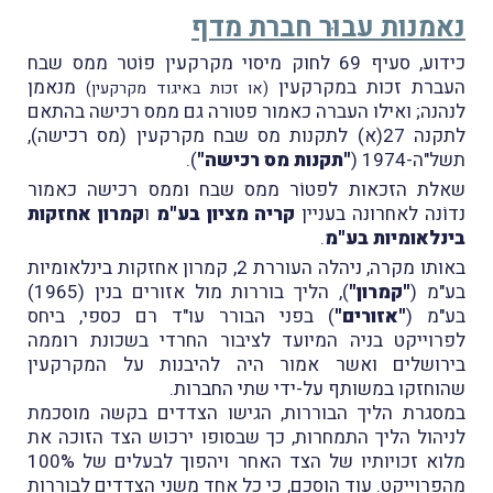
נאמנות עבוּר חברת מדף
כידוע, סעיף 69 לחוק מיסוי מקרקעין פוֹטר ממס שבח
העברת זכות במקרקעין
מנאמן
(או זכות באיגוד מקרקעין)
לנהנה; ואילו העברה כאמור פטורה גם ממס רכישה בהתאם
לתקנה 27(א) לתקנות מס שבח מקרקעין (מס רכישה),
תשל"ה-1974 (
"תקנות מס רכישה"
).
שאלת הזכאות לפטוֹר ממס שבח וממס רכישה כאמור
נדוֹנה לאחרונה בעניין
קריה מציון בע"מ
ו
קמרון אחזקות
בינלאומיות בע"מ
.
באותו מקרה, ניהלה העוררת 2, קמרון אחזקות בינלאומיות
בע"מ (
"קמרון"
), הליך בוררות מול אזורים בנין (1965)
בע"מ (
"אזורים"
) בפני הבורר עו"ד רם כספי, ביחס
לפרוייקט בניה המיועד לציבור החרדי בשכונת רוממה
בירושלים ואשר אמור היה להיבנות על המקרקעין
שהוחזקו במשותף על-ידי שתי החברות.
במסגרת הליך הבוררות, הגישו הצדדים בקשה מוסכמת
לניהול הליך התמחרות, כך שבסופו ירכוש הצד הזוכה את
מלוא זכויותיו של הצד האחר ויהפוך לבעלים של 100%
מהפרוייקט. עוד הוסכם, כי כל אחד משני הצדדים לבוררות