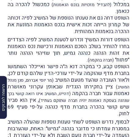
במכלול
כמכשול להכרה בה
(להבדיל מזכויות בנכס הנאמנות)
כנאמן.
השופט דחה גם את טענתו הנוספת של המשיב לפיה זכותה
של קמרון הייתה זכות אישית בנכס הנאמנות המוֹנעת את
ההכרה בנאמנות המהותית.
השופט דורות המשיך ונדרש לטענת המשיב לפיה הצדדים
בחרו להותיר בשלב הסכם הנאמנות ורכישת נכס הנאמנות
את זהות הנהנה כנהנה גמיש, תוך שזיהוי הנהנה נותר
"פתוח"
.
(חברה בהקמה)
השופט קבע, כי במקרה דנא ה"ה פישר ואייכלר השתמשו
בחברת מדף שהוקמה על-ידי עורכי-הדין שלהם קודם לכן,
ולאור העובדה שהעד מטעם המשיב
(מר יוסי אברהם, סגן מנהל
ציין בחקירתו הנגדית שבאופן עקרוני מאושרת
המשיב)
הרשמה למבזקים
נאמנות עבוּר חברה בהקמה
(דהיינו, המשיב אינו רואה קושי בכך
, אין הוא סביר
שנהנה בעסקת נאמנות יהיה חברה שתוקם בעתיד)
שיש קושי בהכרה בחברת מדף כנהנה על-פי סעיף 69
לחוק.
לבסוף, נדרש השופט לשתי טענות נוספות שהעלה המשיב
במסגרת עמדתו כי מדובר בנהנה "גמיש": האחת, שהערבות
הועמדה על-ידי חברת נועם השבת ולא על-ידי העוררת 1;