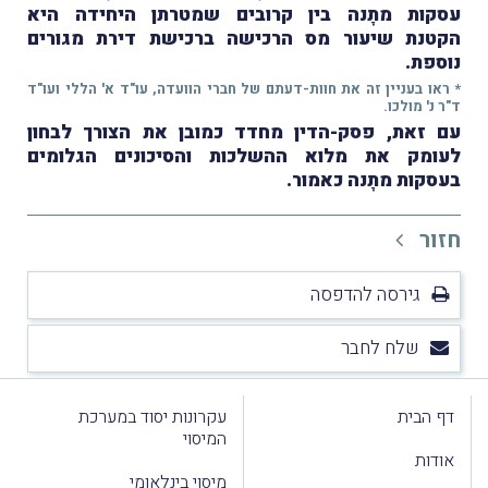
עסקות מתָנה בין קרובים שמטרתן היחידה היא
הקטנת שיעור מס הרכישה ברכישת דירת מגורים
נוספת.
* ראו בעניין זה את חוות-דעתם של חברי הוועדה, עו"ד א' הללי ועו"ד
ד"ר נ' מולכו.
עם זאת, פסק-הדין מחדד כמובן את הצורך לבחון
לעומק את מלוא ההשלכות והסיכונים הגלומים
בעסקות מתָנה כאמור.
חזור
גירסה להדפסה
שלח לחבר
דף הבית
עקרונות יסוד במערכת
המיסוי
אודות
מיסוי בינלאומי