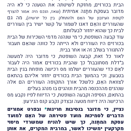
הבית בכורזים, מחזקת לשיטתה את הטענה כי לא היה
מדובר בעסקת מתָנה אמיתית
(שאז, הנכס היה אמור להצרף
, מה גם
לקופת העיזבון של האֵם ולהתחלק בין כל יורשיה)
שהעוררים והאֵם דאגו לשמור על קשר ישיר בין העוררים
לבית כך שהוא יחזור לבעלותם.
עוד קבעה השופטת, כי מי שנהנה מדמי השכירות של הבית
בכורזים היו העוררים ולא הייתה כל כוונה שהאֵם תעבור
להתגורר בשלב זה או אחר בבית.
לאור כל זאת, קבעה השופטת, כי מדובר היה למעשה
ב"דלת מסתובבת" כך שהבית בכורזים אמור היה לעבוֹר
לאֵם כדי שהעוררים ישלמו מס רכישה מופחת בגין הבית
בטבעון, וכי בהמשך הבית בכורזים יחזור אליהם בהתאם
לצוואת האֵם, כלשכּל אורך התקופה העוררים הם אלה
שנהנים מההכנסה מהבית ונוהגים בו מנהג בעלים.
בהתאם, הוסיפה וקבעה השופטת, כי הדיווח לפיו נקבע מס
הרכישה היה דיווח מטעה ובצדק נקבע קנס הגירעון.
נציין, כי מדובר בנסיבות חריגות
*
ובפרט אמורים
הדברים לסמיכוּת מועד פטירתה של האֵם למועד
עסקת המתָנה, כך שיש להניח שמשרדי מיסוי
מקרקעין ימשיכו לאשר, במרבית המקרים, את אותן