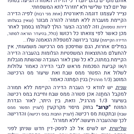
אותם מקרים בהם יתברר כי הדירה האמורה הגיעה בסופו
של יום לצד שלישי ולא "חזרה" לתא המשפחתי.
נצייר לעצמנו דוגמה תיאורטית
לפיה הדירה
(אחת מני רבות)
הקיימת מועברת ללא תמורה להורה מבוגר
(שאין בבעלותו
, וזה למרבה הצער הולך לעולמו בסמוך לאחר
דירות נוספות)
מכן כאשר לפי צוואתו כל רכושו
(כולל, בהיעדר הוראה לסתור,
עובר בירושה למטפלת הנאמנה שלו...
הדירה הקיימת)
במילים אחרות, הגם שחיסכון מס הרכישה משמעותי, אין
להתעלם מהתוצאות המשפטיות הגלומות בהעברה הדירה
הקיימת במתנה, לא כל שכּן לאור העובדה שהשתת מגבלות
ו/או קביעת הסכמות מראש לגבי הדירה כאמור עלולות
לשלול את הפטוֹר ממס שבח ואת שיעור מס הרכישה
המוטב
בגין המַתנה כאמור.
(1/3 מהרגיל)
שנית
, יש לוודא כי העברת הדירה הקיימת ללא תמורה
למקבל המתָנה אכן פטורה ממס שבח וחייבת במס רכישה
בשיעור 1/3 מהרגיל, וזאת, בין היתר, לאור הגדרת
המונח
"קרוב"
בחוק מיסוי מקרקעין
(לעניין הפטוֹר ממס
ובתקנות מס רכישה
והדרישה
שבח)
(לעניין החבות במס רכישה)
לכך שההעברה תיעשה "ללא תמורה".
שלישית
, יש לשים אל לב לפסק-דין חדש שניתן לפני