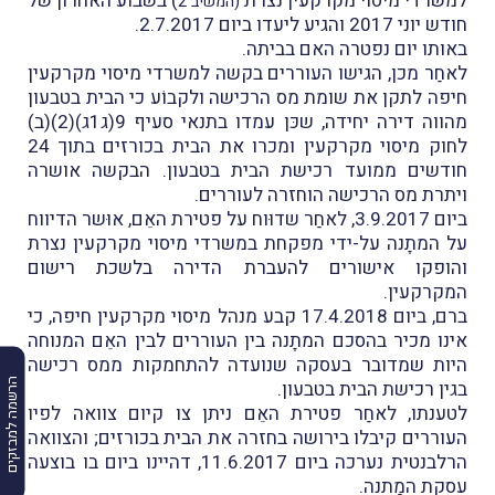
למשרדי מיסוי מקרקעין נצרת
) בשבוע האחרון של
(המשיב 2
חודש יוני 2017 והגיע ליעדו ביום 2.7.2017.
באותו יום נפטרה האם בביתה.
לאחַר מכן, הגישו העוררים בקשה למשרדי מיסוי מקרקעין
חיפה לתקן את שומת מס הרכישה ולקבוֹע כי הבית בטבעון
מהווה דירה יחידה, שכּן עמדו בתנאי סעיף 9(ג1ג)(2)(ב)
לחוק מיסוי מקרקעין ומכרו את הבית בכורזים בתוך 24
חודשים ממועד רכישת הבית בטבעון. הבקשה אושרה
ויתרת מס הרכישה הוחזרה לעוררים.
ביום 3.9.2017, לאחַר שדוּוח על פטירת האֵם, אוּשר הדיווח
על המתָנה על-ידי מפקחת במשרדי מיסוי מקרקעין נצרת
והופקו אישורים להעברת הדירה בלשכת רישום
המקרקעין.
ברם, ביום 17.4.2018 קבע מנהל מיסוי מקרקעין חיפה, כי
אינו מכיר בהסכם המתָנה בין העוררים לבין האֵם המנוחה
היות שמדובר בעסקה שנועדה להתחמקות ממס רכישה
הרשמה למבזקים
בגין רכישת הבית בטבעון.
לטענתו, לאחַר פטירת האֵם ניתן צו קיום צוואה לפיו
העוררים קיבלו בירושה בחזרה את הבית בכורזים; והצוואה
הרלבנטית נערכה ביום 11.6.2017, דהיינו ביום בו בוצעה
עסקת המַתנה.