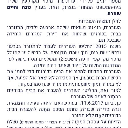
מספר ימים על-ידי ועדת-ערר מיסוי מקרקעין שליד
בית-המשפט המחוזי בנצרת, וזאת בעניין
נוגה
ו
חיים
שמרת
.
להלן תמצית העוּבדות:
העוררים, בני-זוג נשואים שלהם ארבעה ילדים, התגוררו
בבית בכורזים שהיווה את דירת המגורים היחידה
שבבעלותם.
בשנת 2015 החליטו העוררים לעבוֹר להתגורר בטבעון
ורכשו שם בית, תוך שהם מדוַוחים על רכישה זו למנהל
מיסוי מקרקעין חיפה
ומשלמים מס רכישה לפי
(המשיב 2)
המדרגות החלות על דירה שאינה דירה יחידה.
העוררים התכוונו למכור את הבית בכורזים כדי לממן את
רכישת הבית בטבעון, אך המכירה לא יצאה אל הפועל, אף
לא במחיר נמוך משמעותית מהמחיר שפרסמו במקור.
לאור זאת, החליטו העוררים להעביר את הבית בכורזים
במתָנה לאמהּ של העוררת.
כך, ביום 11.6.2017, ובעת שהאֵם הייתה פעילה ועצמאית
וגרה בדירה שכורה, נחתם הסכם מתָנה להעברת הבית
בכורזים לאֵם ללא תמורה.
הדיווח על עסקת המתָנה
נשלח
(לרבות תצהירי מתָנה חתומים)