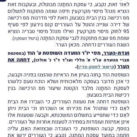
לאור זאת, נקבע, כי עסקת המתָנה מבוטלת, ובעקבות זאת
הוציא מנהל מיסוי מקרקעין חיפה שומה מתוקנת לתשלום
מס רכישה בגין הבית בטבעון, וזאת לפי מדרגות מס רכישה
של דירה שנייה והוטל על העוררים קנס גירעון לפי סעיף
95 לחוק מיסוי מקרקעין. ואילו מנהל מיסוי טבריה הוציא
שומת מס שבח מתוקנת לגבי עסקת המתָנה
.
(ביטול העִסקה)
השגת העוררים נדחתה. מכאן הערר.
ועדת-הערר
, מפי יו"ר הוועדה השופטת ע' הוד
(בהסכמת
,
דחתה את
חברי הוועדה עו"ד א' הללי ועו"ד ד"ר נ' מולכו)
הערר
.
(
קישור לפסק-הדין
)
השופטת הוד בָּחנה בעיון את הראיות שהוצגו בפניה וקבעה,
כי אכן מדובר בעסקה מלאכותית ושלא הוכח טעם כלשהו
לעסקת המתָנה מלבד הקטנת שיעור מס הרכישה בגין
רכישת הבית בטבעון.
השופטת דחתה את טענות העוררים, כי העבירו את הבית
לאֵם כדי שתנהל את מכירתו או השכרתו וכי הבית ניתן
לאֵם כדי שתסייע בתשלום המשכנתא, וקבעה שטענות אלו
אינן אמינוֹת ועומדות בסתירה לטענות אחרות של העוררים.
בנוסף, קבעה השופטת, כי העובדה שבצוואת האֵם, עליה
חתמה במועד עסקת המתָנה, נקבע, כי העוררים יִרשו את