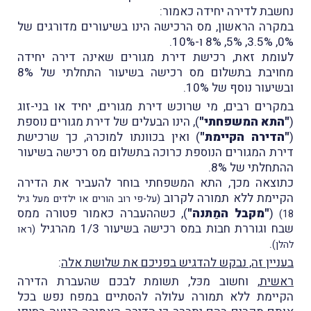
נחשבת לדירה יחידה כאמור:
במקרה הראשון, מס הרכישה הינו בשיעורים מדורגים של
0%, 3.5%, 5%, 8% ו-10%.
לעומת זאת, רכישת דירת מגורים שאינה דירה יחידה
מחויבת בתשלום מס רכישה בשיעור התחלתי של 8%
ובשיעור נוסף של 10%.
במקרים רבים, מי שרוכש דירת מגורים, יחיד או בני-זוג
(
"התא המשפחתי"
), הינו הבעלים של דירת מגורים נוספת
(
"הדירה הקיימת"
) ואין בכוונתו למוכרהּ, כך שרכישת
דירת המגורים הנוספת כרוכה בתשלום מס רכישה בשיעור
ההתחלתי של 8%.
כתוצאה מכך, התא המשפחתי בוחר להעביר את הדירה
הקיימת ללא תמורה לקרוב
(על-פי רוב הורים או ילדים מעל גיל
(
"מקבל המַתנה"
), כשההעברה כאמור פטורה ממס
18)
שבח וגוררת חבות במס רכישה בשיעור 1/3 מהרגיל
(ראו
.
להלן)
בעניין זה, נבקש להדגיש בפניכם את שלושת אלה
:
ראשית
, וחשוב מכּל, תשומת לבכם שהעברת הדירה
הקיימת ללא תמורה עלולה להסתיים במפח נפש בכל