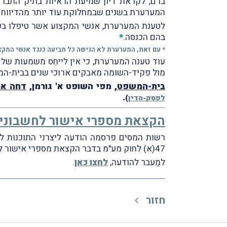
ברם, לקראת דיון שמיעת הראיות בתיק התבר
המערערת בשנים שבמחלוקת עוד יותר מהדיווח 
לטענת המערערת, אנשי המקצוע אשר טיפלו בעני
בהם הכנסה.
*
* עם זאת, המערערת לא הגישה כל תביעה כנגד אנשי המקצ
עוד טענה המערערת, כי אין לייחֵס משמעות של
מול פקיד-השומה מאבקים ארוכי שנים בבית-המ
בית-המשפט
, מפי השופט א' גורמן,
דחה את
.
לפסק-הדין
)
הקצאת מספרי אישור לחשבוניו
רשות המסים פרסמה הודעה ליצרני התוכנות לנ
47(א) לחוק מע"מ בדבר הקצאת מספרי אישור לחשבוניות מס מעל סכום של 5,000 ש"ח
למַעבר להודעה,
לחצו כאן
.
חזור