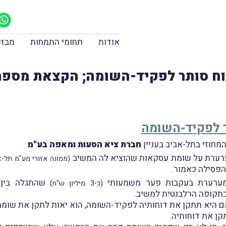
אודות
תחומי התמחות
מבזק
וח סותר לפקיד-השומה; הקצאת מספר
ר לפקיד-השומה
חברת ציא הסעות ומאפה בע"מ
.
מערערת על שומת עסקאות שהוציא לה המשיב
(ממונה אזורי מע"מ תל-אבי
 הפסילה כאמור.
למערערת בעקבות פער משמעותי
שהתגלה בין ה
(כ-3 מיליון ש"ח)
בתקופה הרלבנטית למשיב.
ם היא תתקן את דוחותיה לפקיד-השומה, הוא יאות לתקן את שומ
ן את דוחותיה.