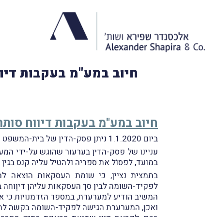
חיוב במע"מ בעקבות דיו
חיוב במע"מ בעקבות דיווח סות
ביום 1.1.2020 ניתן פסק-הדין של בית-המשפט המחוזי בתל-אביב בעניין
עניינו של פסק-הדין בערעור שהוגש על-ידי ה
במועד, לפסוֹל את ספריה ולהטיל עליה קנס בגין
בתמצית נציין, כי שומת העסקאות הוּצאה 
לפקיד-השומה לבין סך העסקאות עליהן דיוְוחה 
המשיב הודיע למערערת, במספר הזדמנויות כי א
ואכן, המערערת הגישה לפקיד-השומה בקשה לתק