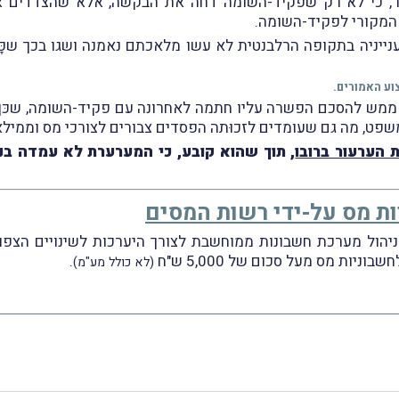
ר, כי לא רק שפקיד-השומה דחה את הבקשה, אלא שהצדדים אף 
המקורי לפקיד-השומה.
יניה בתקופה הרלבנטית לא עשו מלאכתם נאמנה ושגו בכך שכָּ
וע האמורים.
 ממש להסכם הפשרה עליו חתמה לאחרונה עם פקיד-השומה, שכּן 
שפט, מה גם שעומדים לזכוּתה הפסדים צבורים לצורכי מס וממי
 הערעור ברובו
, תוך שהוא קובע, כי המערערת לא עמדה ב
ת מס על-ידי רשות המסים
יהול מערכת חשבונות ממוחשבת לצורך היערכות לשינויים הצפ
.
(לא כולל מע"מ)