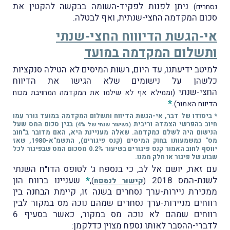
ניתן לפְנות לפקיד-השומה בבקשה להקטין את
נסחרים)
סכום המקדמה החצי-שנתית, ואף לבטלה.
אי-הגשת הדיוווח החצי-שנתי
ותשלום המקדמה במועד
למיטב ידיעתנו, עד היום, רשות המיסים לא הטילה סנקציות
כלשהן על נישומים שלא הגישו את הדיווח
החצי-שנתי
(וממילא אף לא שילמו את המקדמה המחויבת מכוח
*
.
הדיווח האמור)
* ביסודו של דבר, אי-הגשת הדיווח ותשלום המקדמה במועד גורר עִמו
חיוב בהפרשי הצמדה וריבית
בגין סכום המס שעל
(בשיעור שנתי של 4%)
הנישום היה לשלם כמקדמה. שאלה מעניינת היא, האם מדובר ב"חוב
מס" כמשמעותו בחוק המיסים (קנס פיגורים), התשמ"א-1980, שאז
יווסף לחוב האמור קנס פיגורים בשיעור 0.2% מסכום המס שבפיגור לכל
שבוע של פיגור או חלק ממנו.
עם זאת, יושם אל לב, כי בנספח ג' לטופס הדו"ח השנתי
לשנת-המס 2018
,
*
שעניינו ברווח הון
(
קישור לנספח
)
ממכירת ניירות-ערך נסחרים בשנה זו, קיימת הבחנה בין
רווחים מניירות-ערך נסחרים שמהם נוכה מס במקור לבין
רווחים שמהם לא נוכה מס במקור, כאשר בסעיף 6
לדברי-ההסבר לאותו נספח מצוין כדלקמן: