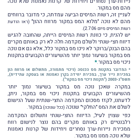
ניירות-ערך נסחרים ויחידות של קרנות נאמנות שלא נוכה
מהם מס במקור.
לעניין זה, רשות המיסים הביעה עמדתה, כי מדובר ברווחים
מהם לא נוכה "מלוא המס במקור מרווח ההון"
(ראו הודעת
.
רשות המיסים מיום 2.7.06)
יש להניח, כי כוונת רשות המיסים הייתה, שהחובה להגיש
דיווח חצי-שנתי ולשלם מקדמה חלה לא רק באותם מקרים
בהם הבנק/ברוקר לא ניכו מס במקור כלל, אלא גם אם נוכה
מס במקור בשיעור נמוך יותר מהשיעורים הקבועים בתקנות
ניכוי מס במקור.
*
* המדובר בתקנות מס הכנסה (ניכוי מתמורה, מתשלום או מרווח הון
במכירת נייר ערך, במכירת יחידה בקרן נאמנות או בעסקה עתידית),
תשס"ג-2003 ("תקנות ניכוי מס במקור").
במקרה שאכן נוכה מס במקור בשיעור נמוך יותר
מהשיעורים הקבועים בתקנות ניכוי מס במקור, ניתן,
לדעתנו, לקזז מסכום המקדמה החצי-שנתית שעל הנישום
לשלם את המס "החלקי" שנוכה
במקור.
(ככל שנוכה)
כפי שצוין לעיל, הדיווח החצי-שנתי ותשלום המקדמה
רלבנטיים רק באותם מקרים בהם נוצר לנישום רווח
ממכירת ניירות-ערך נסחרים ויחידות של קרנות נאמנות
שלא נוכה ממנו מס במקור.