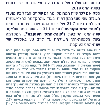
הדיווח והתשלום של המקדמה החצי-שנתית בגין רווחיו
בשנת-המס 2019.
ספק אם לכך כּיוֵון המחוקק, מה גם שקיים הבדל בין מועדי
תשלום שני סוגי המקדמות: בעוד שהמקדמה החצי-שנתית
משולמת ביום 31.7 של שנת-המס שבהּ נצמחו הרווחים
(
"שנת-המס הקובעת"
) וביום 31.1 של שנת-המס שלאחַר
שנת-המס הקובעת (
"שנת-המס העוקבת"
), המקדמה
בְּשל הכנסות-חוץ משולמת עד ליום 30 באפריל של
שנת-המס העוקבת.
* על-מנת לפשט את הליכי הדיווח ותשלום המס, נקבעה בחוק חובת
דיווח מקוצר על הכנסות שמקורן מחוץ לישראל (ובכללן הכנסות
פיננסיות) פעם אחת בשנה, כאשר עמידה בחובה זו פוֹטרת, בתנאים
מסוימים, מחובת הגשת דו"ח שנתי. זאת, בהתאם לתקנות מס הכנסה
(פטור מהגשת דין-וחשבון), התשמ"ח-1988 (
"תקנות הפטוֹר"
).
הדיווח
המקוצר חל על יחיד שעונה על שלוש דרישות מצטברות: (א) היו לו
"הכנסות-חוץ" שאינן פטורות ממס בישראל; (ב) הוא אינו חייב בתשלום
מקדמות חודשיות או דו-חודשיות; ו-(ג) הוא אינו עולה חדש או תושב
חוזר, שכל הכנסות-החוץ שלו באותה שנת מס פטורות ממס.
מהן
"הכנסות חוץ"? במסגרת זו נכללים רווחי הון במכירת ניירות-ערך זרים
וניירות-ערך של חברה תושבת ישראל הרשומים למסחר בבורסה בחו"ל
ובלבד שלא נוכה מהם מלוא המס בישראל. בנוסף, נכללים במסגרת זו
מספר סוגי הכנסות שמקורן בחו"ל ואשר לא נוכה מהן מלוא המס
בישראל: (א) הכנסות מריבית שמקורן בחו"ל החייבות במס בשיעור 25%;
(ב) הכנסות מהשכרת מקרקעין בחו"ל החייבות במס בשיעור 15%; (ג)