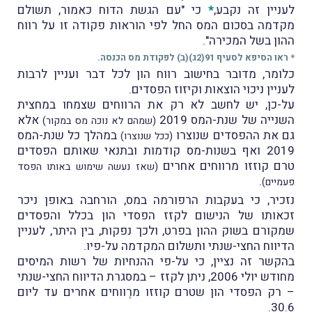
לעניין זה נקבע,
*
כי "עם הגשת הדוח כאמור, תשולם
מקדמה בסכום המס החל לפי הוראות פקודה זו על רווח
ההון בשל המכירה".
* ראו הסיפא לסעיף 91(2ג)(ב) לפקודת מס הכנסה.
כלומר, מדובר בחישוב רווח הון לכל דבר ועניין לרבות
לעניין ניכוי הוצאות וקיזוז הפסדים.
על-כן, יש לחשב לא רק את הרווחים שצמחו במחצית
השנייה של שנת-המס 2019
אלא
(שמהם לא נוכה מס במקור)
גם את ההפסדים שנוצרו
במהלך כל שנת-המס
(ככל שנוצרו)
2019 ואף בשנות-מס קודמות ובתנאי שאותם הפסדים
טרם קוזזו מרווחים אחרים
(שאז נעשה שימוש באותו הפסד
.
פעמיים)
נזכיר, כי בעקבות הרפורמה במס, הורחבה באופן ניכר
זכאותו של הנישום לקזז הפסדי הון בכלל והפסדים
שמקורם בשוק ההון בפרט, ולכך נפקות, בין היתר, לעניין
הדיווח החצי-שנתי ותשלום המקדמה על-פיו.
בהקשר זה נציין, כי על-פי ההנחיות של רשות המיסים
מחודש יולי 2006, ניתן לקזז – במסגרת הדיווח החצי-שנתי
– רק הפסדי הון שטרם קוזזו מרֶווחים אחרים עד ליום
30.6.