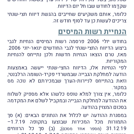
שקדָמו לחודש שבו חל יום הדיווח.
כלומר, אותם משקיעים שחייבים בהגשת דיווח חצי-שנתי
צריכים לעשות כן עד לסוף חודש זה.
הנחיית רשות המיסים
בחודש יולי 2006 פרסמה רשות המיסים הנחיות לגבי
ביצוע הדיווח החצי-שנתי לגבי החודשים ינואר-יוני 2006.
מאז, טרם הוצאו הנחיות חדשות ולכן נתייחס להנחיות
המקוריות.
לפי הנחיות אלו, הדיווח החצי-שנתי ייעשה באמצעות
הודעה למחלקת הגבייה שבמשרדי פקיד-השומה הרלבנטי,
וזאת בהתייחס לניירות-הערך שבמכירתם לא נוכה מס
במקור.
כלומר, אין צורך למלא טופס כלשהו אלא מספיק לשלוח
את ההודעה למחלקת הגבייה ובמקביל לשלם את המקדמה
בסכום המצוין בהודעה.
במסגרת ההודעה יש לכלוֹל את הנתונים הבאים: (א) סך
התמורות מכל המכירות שבוצעו בתקופה 1.7.19–
31.12.19
; (ב) סך כל הרווחים
(מספר אחד מסכם)