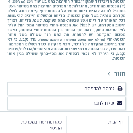
הכנסות מדיבידנד שמקורן בחו"ל החייבות במס בשיעור 25%
; ו-
(או 30%)
(ד) הכנסות מהימורים, מהגרלות או מפרסים החייבות במס בשיעור 35%.
במקביל לחובה להגיש דיווח מקוצר על הכנסות-חוץ קיימת חובה לשלם
מקדמה שנתית בשל אותן הכנסות.
הדיווח והתשלום חייבים להיעשות
לכל המאוחר עד ליום 30.4 שבשנת-המס העוקבת לשנת הדיווח.
לצורך
חישוב המקדמה, יש לכפוֹל את הכנסת-החוץ בשיעור המס החָל עליה
לפי הוראות החוק, וזאת תוך הבחנה בין הכנסות-החוץ השונות, כאשר
מסכום המקדמה יש להפחית את המס הזר ששולם בשל אותה
הכנסת-חוץ
. עוד נקבע, כי לא
(אך לא יותר מסכום המקדמה שחושבה כאמור)
יוּתר בחישוב המקדמה כל ניכוי, זיכוי או קיזוז כנגד תשלום המקדמה.
זאת ועוד, לגבי הכנסה מדמי שכירות והכנסה מהימורים/הגרלות/פרסים
נקבע, כי היחיד לא זכאי להפחית את מסי-החוץ ששילם בגין אותן
הכנסות.
חזור
גירסה להדפסה
שלח לחבר
דף הבית
עקרונות יסוד במערכת
המיסוי