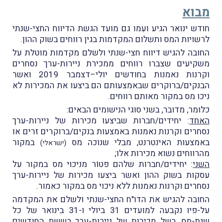
מבוא
חודש ינואר הגיע ועִמו גם מועד הגשת הדיווח החצי-שנתי
לרשויות המס ותשלום המקדמות בגין רווחים בשוק ההון.
החובה להגיש דיווח חצי-שנתי ולשלם מקדמות מוטלת על
משקיעים שצברו רווחים ממכירת ניירות-ערך נסחרים
וקרנות נאמנות בחודשים יולי–דצמבר 2019 ואשר
הבנקים/ברוקרים שבאמצעותם הם ביצעו את המכירות לא
ניכו מס במקור מאותם רווחים.
כלומר, מדובר, בשני סוגי הנישומים הבאים:
האחד
: יחידים/חברות שביצעו מכירות של ניירות-ערך
נסחרים וקרנות נאמנות באמצעות בנקים/ברוקרים זרים או
באמצעות האינטרנט, מבלי שנוכה מס
במקור
(ישראלי)
מהרווחים נשוא מכירות אלו;
השני
: יחידים/חברות שלהם פטוֹר מניכוי מס במקור על
עסקות בשוק ההון ואשר ביצעו מכירות של ניירות-ערך
נסחרים וקרנות נאמנות ללא ניכוי מס במקור כאמור.
החובה להגיש את הדו"ח החצי-שנתי ולשלם את המקדמה
על-פיו נקבעה למועדים 31 ביולי ו-31 בינואר של כל
שנת-מס, בשל מכירות של ניירות-ערך בששת החודשים