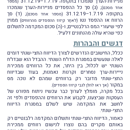
מניירות-הערך שנמכרו בתקופה 1.7.19–31.12.19
(מספר
; (ג) סך כל ההפסדים מניירות-הערך שנמכרו
אחד מסכם)
בתקופה 1.7.19–31.12.19
; (ד) סך
(מספר אחד מסכם)
הרווח או ההפסד נטו
ממוין
(לאחַר קיזוז ההפסדים מהרווחים)
לפי שיעורי המס הרלבנטיים; ו-(ה) סכום המקדמה לתשלום
כפי שהיא עולה מהנתונים דלעיל.
דגשים והבהרות
ככלל, החישובים הנדרשים לצורך הדיווח החצי-שנתי דומים
לאלה שנעשים במסגרת הדו"ח השנתי. ההבדל הוא שבדו"ח
השנתי יש לכלוֹל, בין היתר, את כל הרווחים ממכירת
נייירות-ערך נסחרים וקרנות נאמנות, בעוד שבדיווח
החצי-שנתי מדובר רק ברווחים שמהם לא נוכה מס
במקור
.
(אך ראו להלן לגבי קיזוז הפסדים)
בכל מקרה, מומלץ לערוך כבר עכשיו ניתוח מפורט של
העִסקות שביצענו, לקבוֹע את הרווחים וההפסדים ולפי זה
לחשב את המקדמה שיש לשלם במסגרת הדיווח
החצי-שנתי.
כאמור, הדיווח החצי-שנתי ותשלום המקדמה רלבנטיים רק
באותם מקרים בהם נוצרו לנישום רווחים ממכירת