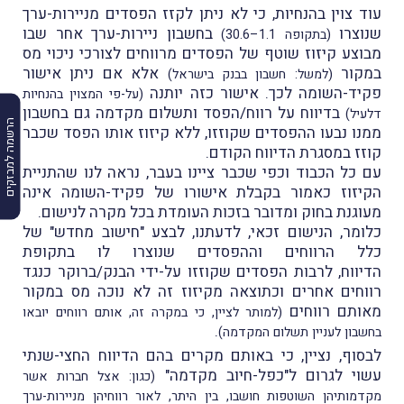
עוד צוין בהנחיות, כי לא ניתן לקזז הפסדים מניירות-ערך
שנוצרו
בחשבון ניירות-ערך אחר שבו
(בתקופה 1.1–30.6)
מבוצע קיזוז שוטף של הפסדים מרווחים לצורכי ניכוי מס
במקור
אלא אם ניתן אישור
(למשל: חשבון בבנק בישראל)
פקיד-השומה לכך. אישור כזה יותנה
(על-פי המצוין בהנחיות
בדיווח על רווח/הפסד ותשלום מקדמה גם בחשבון
דלעיל)
הרשמה למבזקים
ממנו נבעו ההפסדים שקוזזו, ללא קיזוז אותו הפסד שכבר
קוזז במסגרת הדיווח הקודם.
עם כל הכבוד וכפי שכבר ציינו בעבר, נראה לנו שהתניית
הקיזוז כאמור בקבלת אישורו של פקיד-השומה אינה
מעוגנת בחוק ומדובר בזכות העומדת בכל מקרה לנישום.
כלומר, הנישום זכאי, לדעתנו, לבצע "חישוב מחדש" של
כלל הרווחים וההפסדים שנוצרו לו בתקופת
הדיווח, לרבות הפסדים שקוזזו על-ידי הבנק/ברוקר כנגד
רווחים אחרים וכתוצאה מקיזוז זה לא נוכה מס במקור
מאותם רווחים
(למותר לציין, כי במקרה זה, אותם רווחים יובאו
.
בחשבון לעניין תשלום המקדמה)
לבסוף, נציין, כי באותם מקרים בהם הדיווח החצי-שנתי
עשוי לגרום ל"כפל-חיוב מקדמה"
(כגון: אצל חברות אשר
מקדמותיהן השוטפות חושבו, בין היתר, לאור רווחיהן מניירות-ערך