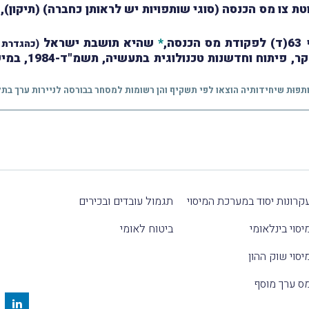
 הכנסה (סוגי שותפויות יש לראותן כחברה) (תיקון), התשע"ט-2019 ("ט
,
*
שהיא תושבת ישראל
(כהגדרת מונ
דשנות טכנולוגית בתעשיה, תשמ"ד-1984, במישרין או בעקיפין
קרונות יסוד במערכת המיסוי
תגמול עובדים ובכירים
יסוי בינלאומי
ביטוח לאומי
יסוי שוק ההון
ס ערך מוסף