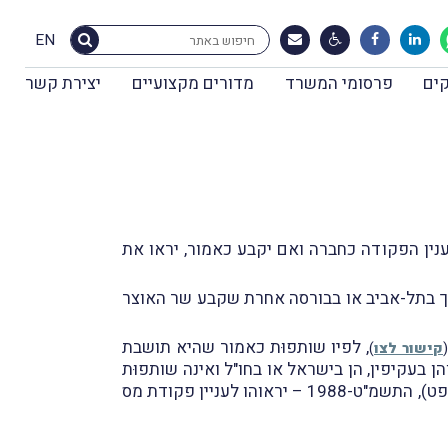
EN
ים
פרסומי המשרד
מדורים מקצועיים
יצירת קשר
ראו אותן לענין הפקודה כחברה ואם יקבע כאמור, יראו את
ערך בתל-אביב או בבורסה אחרת שקבע שר האוצר
, לפיו שותפוּת כאמור שהיא תושבת
(
קישור לצו
)
הן בעקיפין, הן בישראל או בחו"ל ואינה שותפוּת
כהגדרתה בתקנות מס הכנסה (כללים לחישוב המס בשל החזקה ומכירה של יחידות השתתפות בשותפות לחיפושי נפט), התשמ"ט-1988 – יראוהו לעניין פקודת מס