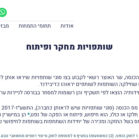
אודות
תחומי התמחות
מבזק
שותפויות מחקר ופיתוח
 סעיף 63(ד) לפקודת מס הכנסה, שר האוצר רשאי לקבוֹע בצו סוגי שותפויות שי
 שחילקה השותפוּת לשותפים יראוהו כדיבידנד.
יחידותיה הוצאו לפי תשקיף והן רשומות למסחר בבורסה לניירות 
חלקוֹ או כולו, הוא חיפוש, פיתוח או הפקה של נפט,
*
הן במישרין ו