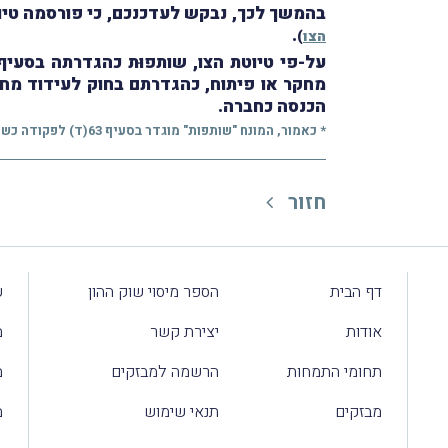
בהמשך לכך, נבקש לעדכנכם, כי פורסמה טיוטת צו מס
.
הצו
)
על-פי טיוטת הצו, שותפוּת כהגדרתה בסעיף 63(ד) לפקודת מס הכנסה
מחקר או פיתוח, כהגדרתם בחוק לעידוד מחקר, פיתוח וח
הכנסה כחברה.
* כאמור, המונח "שותפות" מוגדר בסעיף 63(ד) לפקודה כשותפוּת שיחידותיה הוצאו לפי תשקיף והן רשומות למסחר בבורסה לניירות ערך בתל-אביב או בבורסה אחרת שקבע שר האוצר לענין זה.
חזור
דף הבית
הספר מיסוי שוק ההון
ע
אודות
יצירת קשר
מ
תחומי התמחות
הרשמה למבזקים
מ
מבזקים
תנאי שימוש
מ