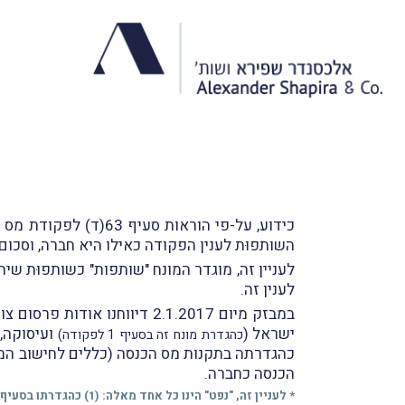
כידוע, על-פי הוראות
השותפוּת לענין הפקודה כאילו היא חברה, וסכום
לעניין זה, מוגדר המונח "שותפות" כשותפוּת ש
לענין זה.
במבזק מיום 2.1.2017 דיווחנו אודות פרסום צו מס הכנסה (סוגי שותפויות שיש לראותן כחברה), התשע"ז-2017
ישראל (
ועיסוקה, 
כהגדרת מונח זה בסעיף 1 לפקודה)
הכנסה כחברה.
* לעניין זה, "נפט" הינו כל אחד מאלה: (1) כהגדרתו בסעיף 1 לחוק הנפט; (2) כמשמעותו בסעיף 6 לתוספת לחוק מיסוי רווחים ממשאבי טבע.