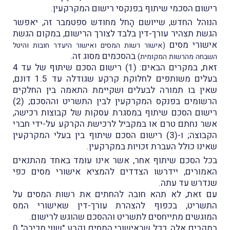
רישום הסכמי שיתוף בפנקסי רישום המקרקעין.
הנוהל החדש, שייושם הָחל מחודש ספטמבר זה, יאפשר
הגשת תצהיר עורך-דין בלבד לצורך הרישום, במקום הגשת
אישורי מסים
(אישור רשות המסים ואישור היעדר חובות והיטל
בהסכמים מסוג זה.
השבחה מהרשות המקומית)
זאת, במקרים הבאים: (1) רישום הסכם שיתוף של עד 4
בעלים משותפים לחלוקת קרקע שגודלה עד 1.5 דונם,
שאין בו תמורה לבעלים ושקיימת התאמה בין החלקים
הרשומים בפנקס המקרקעין לבין התשריט וההסכם; (2)
רישום הסכם שיתוף במסגרת עסקות של קבוצות רכישה,
אשר נחתם טרם או במקביל לרכישת הקרקע על-ידי חברי
הקבוצה; ו-(3) רישום הסכם שיתוף בין בעלי המקרקעין
שאינו כולל העברת זכויות במקרקעין.
בכל הסכם שיתוף אחר, אשר אינו עומד באחד מהתנאים
האמורים, יידרשו הצדדים להמציא אישורי מסים כפי
שנדרש עד עתה.
עם זאת, לא תהא חובה להחתים את רשות המסים על
התשריט, בכפוף להצהרת עורך-דין שאישורי המס
המוגשים מתייחסים לתשריט וההסכם שהוגש לרישום.
במקרים אלה, ככל שבאישורי המסים נקבע "שווי מכירה" 0