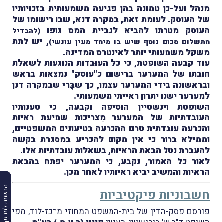
מנהל ועל-כן טמונה בהן פגיעה משמעותית בזכויותיו
של העוסק. לעומת זאת, במקרה דנא, שבו רישומו של
העוסק מטרתו להביא לגביית המס גופו
(להבדיל
, יש לתת
מתשלום סכום נוסף שיש בו מימד מעין עונשי)
משקל משמעותי יותר לאינטרס המדינה.
עוד קבעה השופטת, כי כל העוּבדות הנוגעות לשאלת
חובתו של המערער ברישום כ"עוסק" נמצאות בראש
ובראשונה בידי המערער עצמו, כך שבָּרי שבמקרה דנן
למערער ישנו יתרון ראייתי משמעותי.
השופטת וינשטיין הוסיפה וקבעה, כי טענותיו
העובדתיות של המערער מַצריכות שמיעת ראיות
והכרעה עובדתית טרם ההכרעה בטיעונים המשפטיים,
וממילא ברור כי אין מקום להכריע במסגרת בקשה
להעברת נטל הבאת הראיות, בשאלות עובדתיות אלו.
לאור כל האמור, נקבע, כי המערער יפתח בהבאת
הראיות והמשיב יביא ראיותיו לאחר מכן.
הרשמה למבזקים
חשבוניות פיקטיביות
פורסם פסק-הדין של בית-המשפט המחוזי מרכז-לוד, מפי