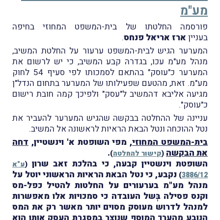
מע"מ
פורסמה החלטתו של בית-המשפט המחוזי בחיפה
בעניין
ארז אריאל פנחס
.
המערער הגיש לבית-המשפט ערעור על החלטת המשיב,
מנהל מע"מ עכו, בגדרהּ קבע המשיב, כי יש לרשום את
המערער כ"עוסק" בהתאם לסמכותו לפי סעיף 54 לחוק
מע"מ. זאת, מהטעם שפעילותו של המערער בתחום הנדל"ן
מגיעה אליבא דהמשיב ל"עסק" ולפיכך קמה חובת רישום
כ"עוסק".
עניינה של ההחלטה בבקשה שהגיש המערער להעביר את
נטל ההוכחה ונטל הבאת הראיות לראשונה אל המשיב.
בית-המשפט המחוזי
, מפי השופטת א' וינשטיין,
דחה
את הבקשה
.
(
קישור להחלטה
)
השופטת וינשטיין קבעה, כי בהלכת זאב שרון
(
ע"א
נקבע, כי נטל הבאת הראיות הראשוני יוטל על
)
3886/12
מנהל מע"מ בערעורים על החלטות להטיל כפל-מס
וקנס פסילה בְּשל העובדה כי סמכויות אלו מאפשרות
למנהל לדרוש מעוסק מסוים יותר מאשר רק את המס
הנובע מהערך המוסף שנוצר במסגרת העסק אותו הוא