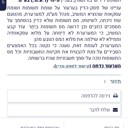
השופט ד"ר ש' בורנשטין, בעניין
פינוי (ר.ע.מ.) בע"מ
.
עניינו של פסק-הדין בערעור על שומת תשומות ושומת
עסקאות שהוציא המשיב, מנהל מע"מ, למערערת, מהטעם
שזו ניכתה, לשיטתו, מס תשומות שלא כדין בהסתמך על
מסמכים כוזבים וכן דרשה מס תשומות ביֶתֶר. עוד קבע
המשיב, כי המערערת לא דיוְוחה על מלוא עסקאותיה
וממילא לא שילמה את מלוא המס הנובע מהן.
המערערת, לעומת זאת, טענה כי נקטה בכל האמצעים
הסבירים על-מנת להבטיח את תקינוּת החשבוניות וכל מס
התשומות נוכה על-סמך חשבוניות שהיו ברשותה.
הערעור נדחה
.
(
קישור לפסק-הדין
)
חזור
גירסה להדפסה
שלח לחבר