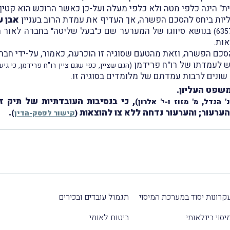
הינה כלפי מטה ולא כלפי מעלה ועל-כן כאשר הרוכש הוא קטין אין
גליות ביחס להסכם הפשרה, אך העדיף את עמדת הרוב בעניין
אבן ע
בנושא סיווגו של המערער שם כ"בעל שליטה" בחברה לאור הח
אות.
(הגם שציין, כפי שגם ציין רו"ח פרידמן, כי ג
שונים לרבות עמדתם של מלומדים בסוגיה זו.
משפט העליון.
, כי בנסיבות העובדתיות של תיק 
 הנדל, מ' מזוז ו-י' אלרון)
ערעור; והערעור נדחה ללא צו להוצאות
.
(
קישור לפסק-הדין
)
קרונות יסוד במערכת המיסוי
תגמול עובדים ובכירים
יסוי בינלאומי
ביטוח לאומי