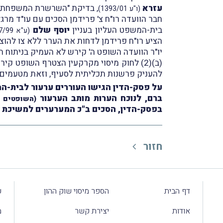
עזרא
, בדיקת "השרשרת המשפחתית" 
(ו"ע 1393/01)
חבר הוועדה רו"ח צ' פרידמן הסכים עם עו"ד מר
בית-המשפט העליון בעניין
יוסף שלם
(ע"א 6357/99)
הציע רו"ח פרידמן לדחות את הערר ללא צו להוצ
(ב)(2) לחוק מיסוי מקרקעין הצטרף השופט קירש לעמדתו של רו"ח פרידמן
להעניק פרשנות תכליתית לסעיף, וזאת מטעמים 
על פסק-הדין הגישו העוררים ערעור לבית-ה
ברם, לנוכח הערות מותב הערעור
(השופטים נ'
בפסק-הדין, הסכים ב"כ המערערים למשיכת ה
חזור
דף הבית
הספר מיסוי שוק ההון
ע
אודות
יצירת קשר
מ