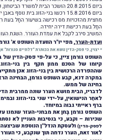
ביום 20.8.2015 הושכר הבית למשרד הביטחון, כאשר הסכם השכירות נחתם על-ידי אשת העורר ודמי השכירות שולמו לחשבונה.
ביום 15.8.2016 רכשו בני-הזוג בית נוסף באבן יהודה (
מחצית מהזכויות מס רכישה בשיעור החָל בעת רכ
החָל בעת רכישת דירה יחידה.
המשיב סירב לקבל את עמדת העורר. השגת העור
ועדת-הערר
, מפי יו"ר הוועדה השופט א' גורמ
* יצוין, כי פסק-הדין נושא את הכותרת "דלתיים סגורות" אך
השופט גורמן ציין, כי על-פי פסק-הדין של 
קיומו של הסכם ממון תקף בין בני-הזוג
שההפרדה הרכושית בין בני-הזוג אכן מתקיימ
במקרה דנא, קבע השופט גורמן, הבּחינה הרא
בחינה של ממש.
לדבריו, הבית מושא הערר שונה ממרבית הדירו
לאחַר הנישואין, על-ידי שני בני-הזוג וב
ברף ראייתי גבוה במיוחד.
השופט גורמן בָּחן את מבחני-העזר שנמנו על
שכירות – וקבע, כי בנסיבות העניין לא נס
ולעסקת הנדל"ן הנוספת שביצעה
לפסק-הדין)
לאור זאת, הערר נדחה תוך שנקבע, כי העורר