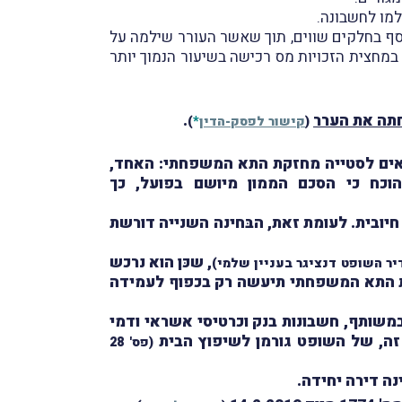
נוסף בחלקים שווים, תוך שאשר העורר שילמה על
במחצית הזכויות מס רכישה בשיעור הנמוך יותר
תה את הערר
.
(
קישור לפסק-הדין
*
)
אים לסטייה מחזקת התא המשפחתי: האחד,
הוכח כי הסכם הממון מיושם בפועל, כך
יובית. לעומת זאת, הבּחינה השנייה דורשת
, שכּן הוא נרכש
יר השופט דנציגר בעניין שלמי)
זקת התא המשפחתי תיעשה רק בכפוף לעמידה
 במשותף, חשבונות בנק וכרטיסי אשראי ודמי
 זה, של השופט גורמן לשיפוץ הבית
(פס' 28
ה דירה יחידה.