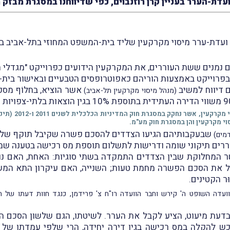
רר בעניין קרן רוזנבוים, כפי שדיווחנו במסגרת מבזק מס' 1774 מיום .2019
 בפרוייקט באמצעות הוריהם כאפוטרופסים הטבעיים ובאישור בית
 דיווח למשיב
אשר הוציא, בחלוֹף מס
(מנהל מיסוי מקרקעין תל-אביב)
וי מקרקעין והן במסגרת חוק מע"מ.
שבעקבותיהם הגיעו הצדדים להסכם פשרה שקיבל תוקף של פס
דמים)
וררים תיקוני שומה ודרישות לתשלום תוספת מס רכישה בטענה שמד
 המחלוקת שבין הצדדים התמקדה בשתי סוגיות: האחת, האם נוש
ר הקטינים.
הוועדה השופט ה' קירש וחבר הוועדה רו"ח צ' פרידמן, כנגד חוות דעתו של 
 בדעת מיעוט, הציע לקבל את הערר. לשיטתו, הגם שלשון הסכם הפ
כש להקלה במס רכישה בגין דירה יחידה, הרי שלפי עמדתו של 