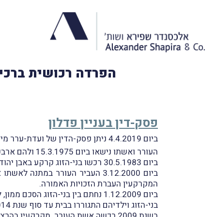
הפרדה רכושית ברכיש
פסק-דין בעניין פדלון
ביום 4.4.2019 ניתן פסק-הדין של ועדת-ערר מיסוי מקרקעין שליד בית-המשפט המחוזי מרכז-לוד בעניין
העורר ואשתו נישאו ביום 15.3.1975 ולהם ארבעה ילדים משותפים.
ביום 30.5.1983 רכשו בני-הזוג קרקע באבן יהודה ובנו עליה את ביתם (
ביום 3.12.2000 העביר העורר במתנה לאשתו את זכויותיו במחצית מהבית והעברה זו דוּוחה למשיב
המקרקעין העברת הזכויות האמורה.
ביום 1.12.2009 נחתם בין בני-הזוג הסכם ממון, לפיו הבית שייך לאשת העורר בלבד. הסכם זה אוּשר על-ידי בית-המשפט לענייני משפחה ביום 31.1.2010.
בני-הזוג וילדיהם התגוררו בבית עד סוף שנת 2014. לבני-הזוג חשבונות נפרדים.
בשנת 2009 רכשה אשת העורר מקרקעין בהרצליה ואלה נמכרו על-ידיה בשנת 2016, לאחַר שנבנתה עליהם דירת מגורים.