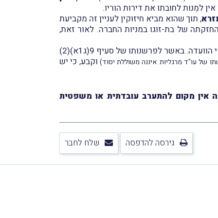
 למְנות לחובתו את דירות הוריו.
זרא
, תוך שהוא מביא חיזוקין לעניין זה מקביעת
זקתה של בת-זוגו במניות החברה. לאור זאת,
יו"ר הוועדה השופט ה' קירש לא העמיק בניתוח הסכם הפשרה, וזאת מהטעם שסוגיה זו הוכרעה, כאמור, על-ידי חברי הוועדה. באשר לפרשנותו של סעיף 9(ג1א)(2)
וקבע, כי יש
ישתו של עו"ד מרגליות איננה משוללת יסוד)
זה אין מקום להתערב עובדתית או משפטית
גירסה להדפסה
שלח לחבר