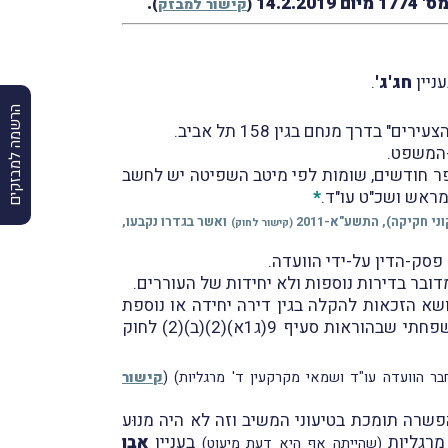
14.2
.
(
קישור למבזק
)
חג'ג'
.
הרשמה למבזקים
-המשפט.
פר חודשים, שומות לפי מיטב השפיטה יש לחשב
*
ואשר בגדרו נקבעו,
(
קישור לחוק
)
ק-הדין על-ידי הוועדה.
ובר בדירות נוספות ולא יחידות של העוררים.
א הזכאות להקלה בגין דירה יחידה או נוספת
הוסדר בהסכם הפשרה, ולחילופין, האם יש לבטל את הסכם הפשרה מחמת טעות; השנייה, האם עיקרון התא המשפחתי שבהוראות סעיף 9(ג1א)(2)(ב)(2) לחוק
חבר הוועדה עו"ד ושמאי מקרקעין ד' מרגליות)
(
קישור
שרה תומכת בטיעוני המשיב וזה לא היה מנוּע
מרגליות
בעניין
אבן
(שהייתה אף היא דעת מיעוט)