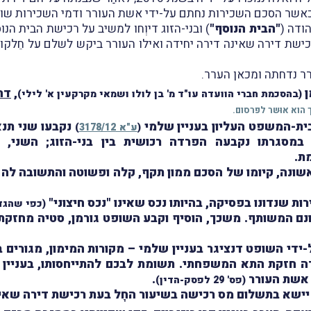
"הבית הנוסף"
) ובני-הזוג דיוְחו למשיב על רכישת הבית ה
ישת דירה שאינה דירה יחידה ואילו העורר ביקש לשלם על חֵלקו 
ר נדחתה ומכאן הערר.
ן
,
דח
(בהסכמת חברי הוועדה עו"ד מ' בן לולו ושמאי מקרקעין א' לילי)
 הוא אוּשר לפרסום.
בית-המשפט העליון בעניין שלמי
נקבעו שני תנ
(
ע"א 3178/12
)
 במסגרתו נקבעה הפרדה רכושית בין בני-הזוג; השני, 
ת.
שונה, קיומו של הסכם ממון תקף, קלה ופשוטה והתשובה לה ח
ת שנדונו בפסיקה, בהיותו נכס שאינו "נכס חיצוני"
(כפי שהגד
מימונם המשותף. משכך, הוסיף וקבע השופט גורמן, סטיה מח
-ידי השופט דנציגר בעניין שלמי – מקורות המימון, מגורים
תרה חזקת התא המשפחתי. תשומת לבכם להתייחסותו, בעניין
 אשת העורר
.
(פס' 29 לפסק-הדין)
 יישא בתשלום מס רכישה בשיעור החָל בעת רכישת דירה שאינ