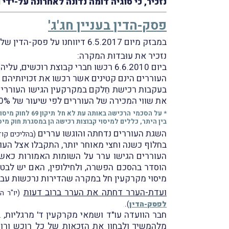
נזכיר, כי סוגיה דומה נדוֹנה לאחרונה על-ידי ועדת-הע
פסק-הדין בעניין חג'ג'
במבזק מיום 6.5.2017 דיווחנו על פסק-הדין של ועדת-ערר מיסוי מקרקעין שליד בית-המשפט המחוזי בתל-אביב בעניין
נזכיר את עוּבדות המקרה:
ביום 6.6.2010 רכשו חברי קבוצת רוכשים, עליהם נמנים ששת העוררים, את המקרקעין הידועים כפרוייקט "מגדלי הצעירים" בדרך מנחם בגין 158 תל אביב.
העוררים הינם קטינים אשר רכשו את זכויותיהם
בעקבות רכישת חֵלקם במקרקעין הגישו העוררים
את שווי המכירה של העוררים לפי שיעור של 90% משווי הדירה העתידית בתוספת 10% בגין הוצאות בלתי-צפויות מראש ושכ"ט עו"ד.
* על הסכמי הרכישה באותה עת לא חל תיקון 69 לחוק מיסוי מקרקעין, אשר נחקק במסגרת חוק המדיניות הכלכלית לשנים 2011 ו-2012 (תיקוני חקיקה), התשע"א-2011
בין היתר, כללים למיסוי קבוצות רכישה הן במסגרת חוק מיס
השגת העוררים נדחתה והוגשו עררים
(בהליכים קו
בחלוֹף כשנה וחצי מאוחר יותר, התקבלו אצל הע
העוררים הגישו ערר על השומות האמורות כאשר
מיסוי מקרקעין חל במקרה שהדירות נרכשות עבוּ
ועדת-הערר דחתה את הערר ברוב דעות
(יו"ר 
.
לפסק-הדין
)
חבר הוועדה עו"ד ושמאי מקרקעין ד' מרגליות,
מלהמשיך ולבחון את הזכאות של כל רוכש ורו