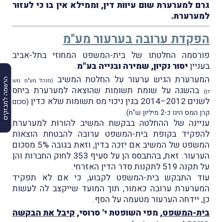
גרם למערערת שום עיוות דין, וממילא אין בו כי לעזור
למערערת.
הפקדת ערובה בערעור מע"מ
פורסמה החלטתו של בית-המשפט המחוזי בתל-אביב
בעניין
יסור נקיון, שמירה ובנייה בע"מ
.
המערערת הגיש ערעור על החלטת המשיב
הרשמה למבזקים
(מנהל מע"מ גוש
בהשגה על שומת תשומות שהוּצאה למערערת ביחס
דן)
לשנים 2012–2014 בגין ניכוי מס תשומות שלא כדין
(סכום
.
קרן המס הינו כ-2 מיליון ש"ח)
עניינה של ההחלטה בבקשת המשיב להורוֹת למערערת
להפקיד בקופת בית-המשפט ערובה להבטחת הוצאות
המשפט של המשיב אם יִזכה בדין, וזאת בגובה 5% מסכום
הערעור. זאת, בהתבסס הן על סעיף 353 לחוק החברות והן
על תקנה 519 לתקנות סדר הדין האזרחי.
עוד התבקש בית-המשפט לקבוע, כי אם לא תפקיד
המערערת ערובה כאמור, תוך המועד שייקצב לה לעשות
כן, יידחה הערעור מטעמה על הסף.
בית-המשפט
, מפי השופטת י' סרוסי,
קיבל את הבקשה