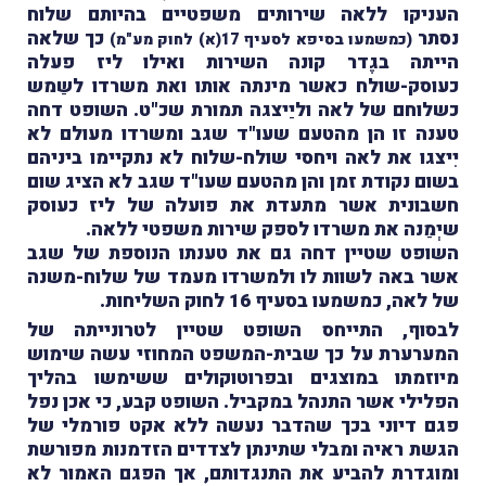
העניקו ללאה שירותים משפטיים בהיותם שלוח
נסתר
כך שלאה
(כמשמעו בסיפא לסעיף 17(א) לחוק מע"מ)
הייתה בגֶדר קונה השירות ואילו ליז פעלה
כעוסק-שולח כאשר מינתה אותו ואת משרדו לשַמש
כשלוחם של לאה וליַיצגה תמורת שכ"ט. השופט דחה
טענה זו הן מהטעם שעו"ד שגב ומשרדו מעולם לא
יִיצגו את לאה ויחסי שולח-שלוח לא נתקיימו ביניהם
בשום נקודת זמן והן מהטעם שעו"ד שגב לא הציג שום
חשבונית אשר מתעדת את פועלה של ליז כעוסק
שיְמַנה את משרדו לספק שירות משפטי ללאה.
השופט שטיין דחה גם את טענתו הנוספת של שגב
אשר באה לשוות לו ולמשרדו מעמד של שלוח-משנה
של לאה, כמשמעו בסעיף 16 לחוק השליחות.
לבסוף, התייחס השופט שטיין לטרונייתה של
המערערת על כך שבית-המשפט המחוזי עשה שימוש
מיוזמתו במוצגים ובפרוטוקולים ששימשו בהליך
הפלילי אשר התנהל במקביל. השופט קבע, כי אכן נפל
פגם דיוני בכך שהדבר נעשה ללא אקט פורמלי של
הגשת ראיה ומבלי שתינתן לצדדים הזדמנות מפורשת
ומוגדרת להביע את התנגדותם, אך הפגם האמור לא