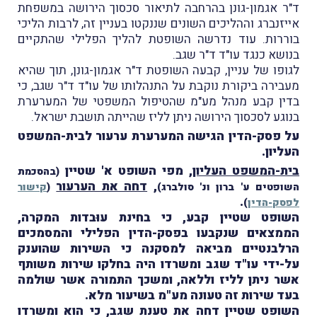
ד"ר אגמון-גונן בהרחבה לתיאור סכסוך הירושה במשפחת
אייזנברג וההליכים השונים שננקטו בעניין זה, לרבות הליכי
בוררות. עוד נדרשה השופטת להליך הפלילי שהתקיים
בנושא כנגד עו"ד ד"ר שגב.
לגופו של עניין, קבעה השופטת ד"ר אגמון-גונן, תוך שהיא
מעבירה ביקורת נוקבת על התנהלותו של עו"ד ד"ר שגב, כי
בדין קבע מנהל מע"מ שהטיפול המשפטי של המערערת
בנוגע לסכסוך הירושה ניתן לליז שהייתה תושבת ישראל.
על פסק-הדין הגישה המערערת ערעור לבית-המשפט
העליון.
בית-המשפט העליון
, מפי השופט א' שטיין
(בהסכמת
,
דחה את הערעור
השופטים ע' ברון ונ' סולברג)
(
קישור
.
לפסק-הדין
)
השופט שטיין קבע, כי בחינת עוּבדות המקרה,
הממצאים שנקבעו בפסק-הדין הפלילי והמסמכים
הרלבנטיים מביאה למסקנה כי השירות שהוענק
על-ידי עו"ד שגב ומשרדו היה בחלקו שירות משותף
אשר ניתן לליז וללאה, ומשכך התמורה אשר שולמה
בעד שירות זה טעונה מע"מ בשיעור מלא.
השופט שטיין דחה את טענת שגב, כי הוא ומשרדו