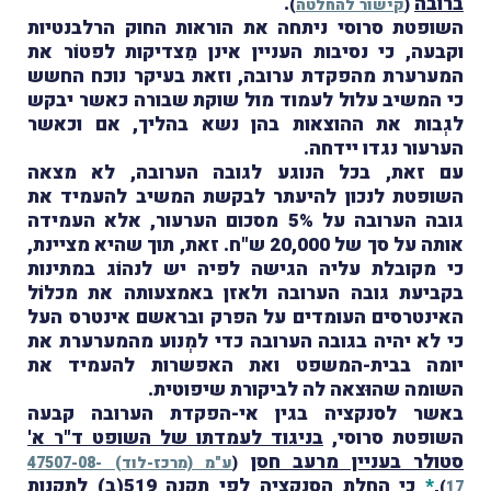
ברובה
.
(
קישור להחלטה
)
השופטת סרוסי ניתחה את הוראות החוק הרלבנטיות
וקבעה, כי נסיבות העניין אינן מַצדיקות לפטוֹר את
המערערת מהפקדת ערובה, וזאת בעיקר נוכח החשש
כי המשיב עלול לעמוד מול שוקת שבורה כאשר יבקש
לגְבות את ההוצאות בהן נשא בהליך, אם וכאשר
הערעור נגדו יידחה.
עם זאת, בכל הנוגע לגובה הערובה, לא מצאה
השופטת לנכון להיעתר לבקשת המשיב להעמיד את
גובה הערובה על 5% מסכום הערעור, אלא העמידה
אותה על סך של 20,000 ש"ח. זאת, תוך שהיא מציינת,
כי מקובלת עליה הגישה לפיה יש לנהוֹג במתינות
בקביעת גובה הערובה ולאזן באמצעותה את מכלוֹל
האינטרסים העומדים על הפרק ובראשם אינטרס העל
כי לא יהיה בגובה הערובה כדי למְנוע מהמערערת את
יומה בבית-המשפט ואת האפשרות להעמיד את
השומה שהוּצאה לה לביקורת שיפוטית.
באשר לסנקציה בגין אי-הפקדת הערובה קבעה
השופטת סרוסי,
בניגוד לעמדתו של השופט ד"ר א'
סטולר בעניין מרעב חסן
(
ע"מ (מרכז-לוד) 47507-08-
,
*
כי החלת הסנקציה לפי תקנה 519(ב) לתקנות
)
17