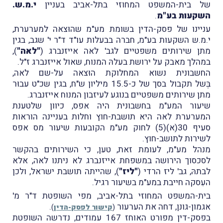
של בית-המשפט המחוזי בתל-אביב בעניין
י.מ.ש.
השקעות בע"מ
.
עניינו של פסק-הדין בשומת מע"מ שהוּצאה למערערת,
י.מ.ש השקעות בע"מ, חברה בבעלות עו"ד ד"ר י' שגב, בגין
מתן שירותים משפטיים לגב' לאה אייזנברג (
"לאה"
),
במהלך מאבק על ירושת בעלהּ המנוח, שאול אייזנברג ז"ל.
החשבונית נשוא המחלוקת הוּצאה על-שם לאה,
בְּשל תקבול בסך של כ-15.5 מיליון ש"ח, בגין שכ"ט עבוּר
מתן שירותים משפטיים בנוגע לעיזבון המנוח אייזנברג.
שיעור המע"מ בחשבונית היה אפס, כיוון שלטענת
המערערת לאה היא תושבת-חוץ וחלות בעניינה הוראות
סעיף 30(א)(5) לחוק מע"מ הקובעות שיעור מס אפס
לשירות לתושב-חוץ.
מנהל מע"מ, לעומת זאת, טען, כי השירותים בהקשר
לסכסוך הירושה במשפחת אייזנברג לא ניתנו לאה, אלא
לבתהּ, גב' ליז הרדי (
"ליז"
), שהייתה תושבת ישראל, ולכן
העִסקה חייבת במע"מ בשיעור רגיל.
בית-המשפט המחוזי בתל-אביב, מפי השופטת ד"ר מ'
אגמון-גונן, דחה את הערעור
.
(
קישור לפסק-הדין
)
בפסק-דין מפורט האוחז 167 עמודים, נדרשה השופטת