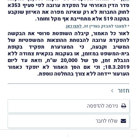
סדר הדין האזרחי על הפקדת ערובה לפי סעיף 353א
לחוק החברות לא רק שאינה מפרה את האיזון שנקבע
בתקנה 519 אלא מתחייבת אף מקל וחומר.
* למַעבר למבזק בעניין זה,
לחצו כאן
.
לאור כל האמור, קיבלה השופטת סרוסי את הבקשה
להפקדת ערובה להבטחת ההוצאות המשפטיות של
המשיב וקבעה, כי המערערת תפקיד בקופת
בית-המשפט במזומן, או בעקבות בנקאית צמודה ללא
הגבלת זמן, סך של 20,000 ש"ח, וזאת עד ליום
18.3.2019; וכי אם הסך האמור לא יופקד כאמור
הערעור יידחה ללא צורך בהחלטה נוספת.
חזור
גירסה להדפסה
שלח לחבר