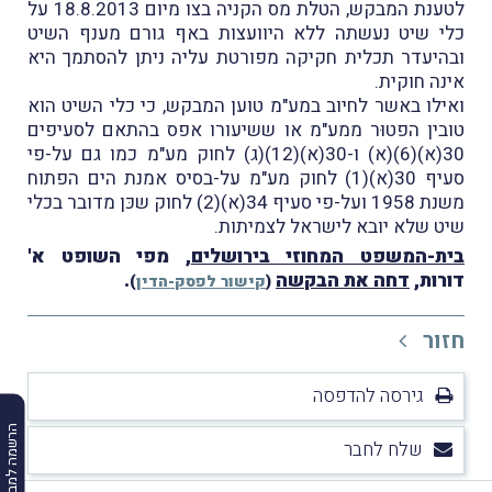
לטענת המבקש, הטלת מס הקניה בצו מיום 18.8.2013 על
כלי שיט נעשתה ללא היוועצות באף גורם מענף השיט
ובהיעדר תכלית חקיקה מפורטת עליה ניתן להסתמך היא
אינה חוקית.
ואילו באשר לחיוב במע"מ טוען המבקש, כי כלי השיט הוא
טובין הפטוּר ממע"מ או ששיעורו אפס בהתאם לסעיפים
30(א)(6)(א) ו-30(א)(12)(ג) לחוק מע"מ כמו גם על-פי
סעיף 30(א)(1) לחוק מע"מ על-בסיס אמנת הים הפתוח
משנת 1958 ועל-פי סעיף 34(א)(2) לחוק שכּן מדובר בכלי
שיט שלא יובא לישראל לצמיתות.
בית-המשפט המחוזי בירושלים
, מפי השופט א'
דורות,
דחה את הבקשה
.
(
קישור לפסק-הדין
)
חזור
גירסה להדפסה
הרשמה למבזקים
שלח לחבר