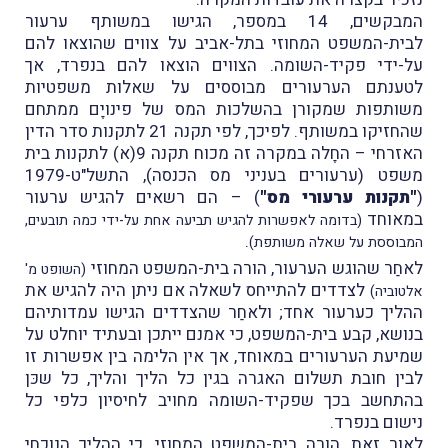
המבקשים, 14 במספר, הגישו במשותף ערעור
לבית-המשפט המחוזי בתל-אביב על צווים שהוצאו להם
על-ידי פקיד-השומה. הצווים הוצאו להם בנפרד, אך
לטענתם הערעורים מבוססים על שאלות משפטיות
משותפות שמקורן בהשלכות המס של פינויָם ממתחם
שהחזיקו במשותף. לפיכך, לפי תקנה 21 לתקנות סדר הדין
האזרחי – החָלה במקרה זה מכוח תקנה 9(א) לתקנות בית
משפט (ערעורים בעניני מס הכנסה), התשל"ט-1979
(
"תקנות ערעורי מס"
) – הם רשאים להגיש ערעור
במאוחד
(בדומה לאפשרות להגיש תביעה אחת על-ידי כמה תובעים,
.
המבוססת על שאלה משותפת)
לאחַר שהוגש הערעור, הורה בית-המשפט המחוזי
(השופט מ'
לצדדים להתייחס לשאלה אם ניתן היה להגיש את
אלטוביה)
ההליך כערעור אחד; ולאחַר שהצדדים הגישו עמדותיהם
בנושא, קבע בית-המשפט, כי אמנם ייתכן ובעתיד יוחלט על
שמיעת הערעורים במאוחד, אך אין הלימה בין אפשרות זו
לבין חובת תשלום האגרה בגין כל הליך והליך, כל שכּן
בהתחשב בכך שפקיד-השומה מחויב לחיסיון כלפי כל
נישום בנפרד.
לאור זאת, הורה בית-המשפט המחוזי, כי ההליך הנוכחי