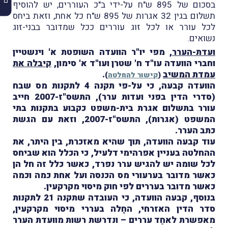
בסכום של 895 ש"ח על-ידי ב"כ העוררים, יש להוסיף
תשלום בגין 32 אגרות של 895 ש"ח כל אחת, וזאת ביחס
לכל עורר או לכל זוג עוררים ככל שמדובר בבני-זוג
נשואים.
ועדת-הערר
, מפי יו"ר הוועדה השופטת א' וינשטיין
וחברי הוועדה עו"ד ח' שטרן ועו"ד א' סימון,
קיבלה את
עמדת המשיב
.
(
קישור להחלטה
)
הוועדה קבעה, כי על-פי תקנה 4 לתקנות מס שבח
(סדרי הדין בפני ועדות ערר), התשס"ז-2007 חייב
עורר בתשלום אגרת בית-משפט כקבוע בתקנות בתי
המשפט (אגרות), התשס"ז-2007, וזאת עם הגשת
כתב הערר.
עוד קבעה הוועדה, תוך שהיא מאזכרת, בין היתר, את
ההחלטה בעניין אפרהימי דלעיל, כי הכלל הוא שביחס
לכל שומה יש להגיש ערר נפרד, כאשר כלל זה חל הן
כאשר מדובר בערעורי מס הכנסה ועל אחת כמה וכמה
כאשר מדובר בעררים לפי חוק מיסוי מקרקעין.
בנוסף, קבעה הוועדה, כי העובדה שתקנה 21 לתקנות
סדר הדין האזרחי, החָלה בעררי מיסוי מקרקעין,
מאפשרת לאחֵד עררים – ונדרשת רשות מוועדת הערר