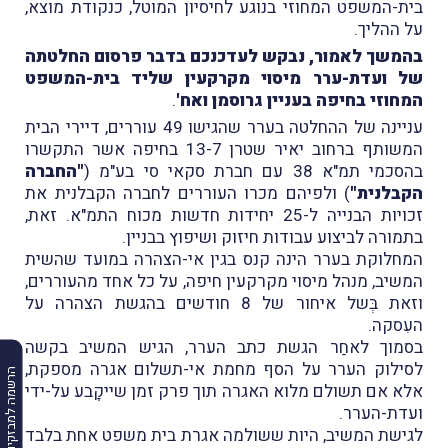
בית-המשפט המחוזי בנוגע לחיסיון המוטל, כנקודת מוצא,
על ההליך.
בהמשך לאמור, נבקש לעדכנכם בדבר פרסום החלטתה
של ועדת-ערר מיסוי מקרקעין שליד בית-המשפט
המחוזי בחיפה בעניין גרוסמן ואח'
.
עניינה של ההחלטה בערר שהגישו 49 עוררים, דיירי הבית
המשותף ברחוב יאיר שטרן 13-7 בחיפה אשר התקשרו
בהסכמי תמ"א 38 עם חברת סקאי סי בע"מ (
"החברה
הקבלנית"
) ולפיהם מכרו העוררים לחברה הקבלנית את
זכויות הבנייה ל-25 יחידות חדשות מכוח התמ"א. זאת,
בתמורה לביצוע עבודות חיזוק ושיפוץ בבניין.
המחלוקת בערר הינה קנס בגין אי-הצהרה במועד שהשית
המשיב, מנהל מיסוי מקרקעין חיפה, על כל אחד מהעוררים,
וזאת בְּשל איחור של 8 חודשים בהגשת הצהרה על
העִסקה.
בסמוך לאחַר הגשת כתב הערר, הגיש המשיב בקשה
לסילוק הערר על הסף מחמת אי-תשלום אגרה מספקת,
הרשמה למבזקים
אלא אם תשולם מלוא האגרה תוך פרק זמן שייקָבע על-ידי
ועדת-הערר.
לגישת המשיב, היות ששולמה אגרת בית משפט אחת בלבד