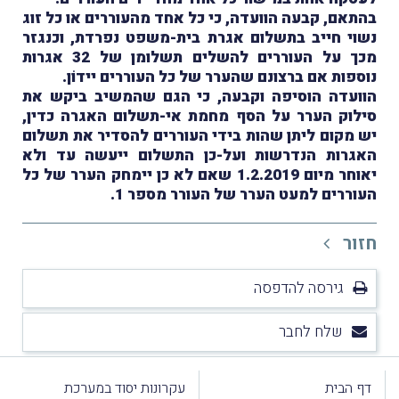
בהתאם, קבעה הוועדה, כי כל אחד מהעוררים או כל זוג
נשוי חייב בתשלום אגרת בית-משפט נפרדת, וכנגזר
מכך על העוררים להשלים תשלומן של 32 אגרות
נוספות אם ברצונם שהערר של כל העוררים יידוֹן.
הוועדה הוסיפה וקבעה, כי הגם שהמשיב ביקש את
סילוק הערר על הסף מחמת אי-תשלום האגרה כדין,
יש מקום ליתן שהות בידי העוררים להסדיר את תשלום
האגרות הנדרשות ועל-כן התשלום ייעשה עד ולא
יאוחר מיום 1.2.2019 שאם לא כן יימחק הערר של כל
העוררים למעט הערר של העורר מספר 1.
חזור
גירסה להדפסה
שלח לחבר
דף הבית
עקרונות יסוד במערכת