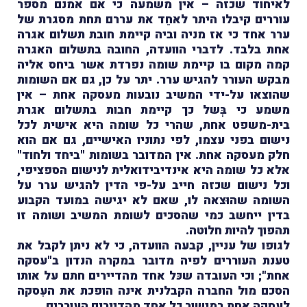
לאיחוד שכזה – אין משמעה כי אם אמנם מספר
עוררים קיבלו היתר לאחֵד את עררם תחת מסגרת של
ערר אחד כי אז מניה וביה קיימת חובת תשלום אגרה
אחת בלבד. לדברי הוועדה,
החובה בתשלום האגרה
קמה מקום בו קיימת שומה נפרדת אשר ביחס אליה
מבקש העורר להגיש ערר. יתר על כן, גם אם השומות
שהוצאו על-ידי המשיב נובעות מעסקה אחת – אין
משמע כי בְּשל כך קיימת חבות בתשלום אגרת
בית-משפט אחת, שהרי כל שומה היא אישית לכל
נישום בפני עצמו, לפי נתוניו האישיים, גם אם הוא
חלק מעסקה אחת. אין המדובר בשומות "ביחד ולחוד"
אלא כל שומה היא אינדיבידואלית לנישום הספציפי,
וכל נישום שכזה חייב על-פי הדין להגיש ערר על
השומה שהוּצאה לו, שאם לא יגישה במועד הקבוע
בדין ייחשב כמי שהסכים לשומת המשיב ושומה זו
תהפוך להיות חלוטה.
לגופו של עניין, קבעה הוועדה, כי לא ניתן לקבל את
טענת העוררים לפיה מדובר במקרה הנדון ב"עסקה
אחת"; וכי העובדה שכּל אחד מהדיירים חתם על אותו
הסכם מול החברה הקבלנית אינה הופכת את העִסקה
לעסקה אחת במישור כל אחד מהדיירים העוררים.