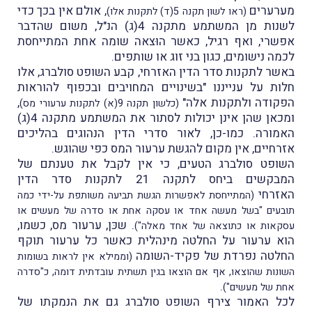
מערערים
, אולם אין בכך כדי
(ראו לשון תקנה 5(ד) לתקנות אלו)
לשנות מן המשתמע מתקנה 4(ג) הנ"ל, משום שהדבר
אפשרי, ואף רגיל, כאשר הוּצאה שומה אחת המתייחסת
לכמה נישומים, כגון בני זוג או שותפים.
באשר לתקנות סדר הדין האזרחי, קבע השופט סולברג, אלו
חלות על ענייננו "בשינויים המחויבים ובכפוף להוראות
הפקודה ולתקנות אלה"
,
(כלשון תקנה 9(א) לתקנות ערעורי מס)
ומכאן שהן אינן יכולות לסתור את המשתמע מתקנה 4(ג)
האמורה. כמו-כן, לאור סדרי הדין הנהוגים בהליכים
אזרחיים, אין מקום להגשת ערעור המס כפי שהוגש.
השופט סולברג הטעים, כי אין לקבל את טענתם של
המבקשים ביחס לתקנה 21 לתקנות סדר הדין
האזרחי
(המתייחסת לאפשרות הגשת תביעה משותפת על-ידי כמה
תובעים "בשל מעשה אחד או עסקה אחת או סדרה של מעשים או
. שכּן, ערעור מס, כשמו,
עסקאות או כתוצאה של אחד מאלה")
הוא ערעור על החלטה מינהלית כאשר כל ערעור תוקף
החלטה נפרדת של פקיד-השומה
(וממילא אין לראות בשומות
השונות שהוצאו, אף אם הוצאו בגין תשתית עובדתית דומה, כ"סדרה
.
אחת של מעשים")
לכל האמור צירף השופט סולברג גם את הנמקתו של