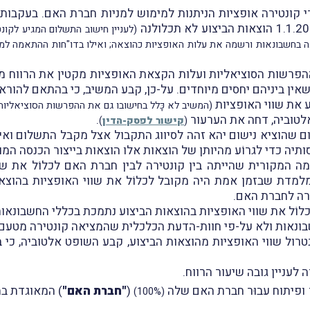
(לעניין חישוב התשלום המגיע לקונט
המוסד הישראלי לתקינה בחשבונאות ורשמה את עלות האופציות כהוצאה; ואילו בדו"חות ההת
יהם יחסים מיוחדים. על-כן, קבע המשיב, כי בהתאם להוראות סעיף 85א לפקודת
ע את שווי האופציות
(המשיב לא כָּלל בחישובו גם את ההפרשות הסוציאליו
לטוביה, דחה את הערעור
.
(
קישור לפסק-הדין
)
לום שהוציא נישום יהא זהה לסיווג התקבול אצל מקבל התשלום ואי
סותיה כדי לגרוֹע מהיותן של הוצאות אלו הוצאות בייצור הכנסה המות
 המקורית שהייתה בין קונטירה לבין חברת האם לכלוֹל את שו
מלמדת שבזמן אמת היה מקובל לכלוֹל את שווי האופציות בהוצא
ירה לחברת האם.
נאות ולא על-פי חוות-הדעת הכלכלית שהמציאה קונטירה מטעם פ
טרול שווי האופציות מהוצאות הביצוע, קבע השופט אלטוביה, כי 
לעניין גובה שיעור הרווח.
פיתוח עבוּר חברת האם שלה
(
"חברת האם"
) המאוגדת במ
(100%)