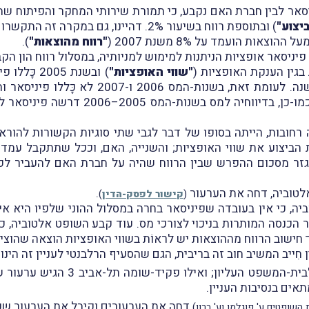
ניסאר לבין חברת האם נקבע, כי תמורת שירותי המחקר והפיתוח 
יצוע"
) ובתוספת רווח בשיעור 2%. דהיינו, גם במקרה זה התקשרו הצדדים בעסקה מסוג + Cost.
"רווח מהוצאות"
).
בגין הענקת האופציות (
"שווי האופציות"
) ובשנת 05
הביצוע לצורך חישוב הרווח מהוצאות באותה השנ
לצורך חישוב הרווח מהוצאות בשנים האמורות
ת הביצוע את שווי האופציות; והשנייה, האם, וככל שתתקבל עמדת
נגזר מסכום ההפרש שבין הרווח שהיה על חברת האם להעביר לפי
לטוביה, דחה את הערעור
.
(
קישור לפסק-הדין
)
יה, כי אין בעובדה שפיניסאר בחרה במסלול ההוני שלפיו היא אינה
ור הכנסה המותרות בניכוי לצורכי מס. עוד קבע השופט אלטוביה,
ישוב הרווח מההוצאות יש לראוֹת בשווי האופציות הוצאה שהוציא
המשיב חוב זה בריבית, הגם שהסעיף הרלבנטי לעניין זה הינו 85א ולא 3(ט).
קונטירה ופיניסאר הגישו ערעור על פ
אים בנסיבות העניין.
דחה את הערעורים וקיבל את הערעור שכ
השופטים ע' פוגלמן וע' ברון)