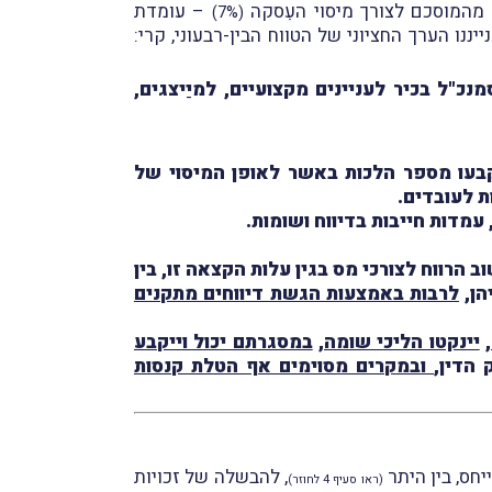
מהמוסכם לצורך מיסוי העִִסקה
– עומדת
(7%)
 ולענייננו הערך החציוני של הטווח הבין-רבעוני, קרי:
כ"ל בכיר לעניינים מקצועיים, למיַיצגים,
במסגרתו נקבעו מספר הלכות באשר לאופן המיסוי של
מדות חייבות בדיווח ושומות.
הרווח לצורכי מס בגין עלות הקצאה זו, בין
הן,
לרבות באמצעות הגשת דיווחים מתקנים
,
יינקטו הליכי שומה
,
במסגרתם יכול וייקבע
הדין,
ובמקרים מסוימים אף הטלת קנסות
יחס, בין היתר
, להבשלה של זכויות
(ראו סעיף 4 לחוזר)