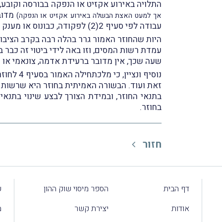
התלויה באירוע אקזיט או הנפקה בבורסה וקובע,
מדובר
אך למעט האצת הבשלה באירוע אקזיט או הנפקה)
עבודה לפי סעיף 2(2) לפקודה, כבונוס או מענק הצלחה לעובד בקרות האירוע המזכה.
היות שהחוזר האמור גרר בהלה רבה בקרב הציבו
עמדת רשות המסים, וזו באה לידי ביטוי זה כבר בהחלטת
שעה שכך, אין מדובר ברעידת אדמה, צונאמי או 
נוסיף ונציין, כי מלכתחילה האמור בסעיף 4 לחוזר משפיע על שיעור מצומצם ביותר של חברות במשק.
בתנאי החוזר, ובמידת הצורך לבצע שינוי בתנא
בחוזר.
חזור
דף הבית
הספר מיסוי שוק ההון
ע
אודות
יצירת קשר
מ