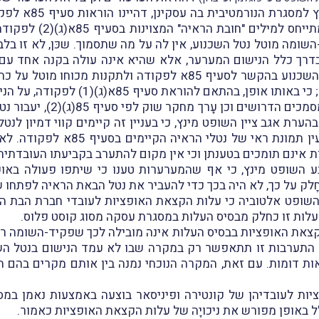
בחלקו הראשון של 
), תוך שהוא מתייחס
היא כי על פקיד-השומה מוטל נטל השכנוע, אין לה על מה שתסמוך. שכּן, ל
דרך כלל הנישום המערער, אלא שהיא אינה עולה בקנה אחד עם תכ
בין-לאומיים. בהתאם, קבע השופט מינץ, כי נטל השכנוע בהקשר לסעיף 
העִסקה הנדונה עולים בקנה אחד עם תנאי 
וכי רק אם עמד בנטל זה, קר
בהערת אגב ציין השופט מינץ, כי בעניין זה קיימים קווי דמיון ל
טוען לקיומה של "עסקה מלאכותית", 
אינם תומכים בטענתן וכי אין מקום להתערב בקביעתו העובדתי
השופט מינץ, כי אף שהמערערות טענו כי שיתפו פעולה באופ
ק על כך, לא היה בכך כדי להעביר את נטל הבאת הראיה לפתחו 
קצאת האופציות בבסיס העלות אינה מובילה לכך שפקיד-השומה 
 התערבות זו תתאפשר רק במקרה שבו לא עמד הנישום בנטל השכנ
ת דומות. עם זאת, המקרה הנוכחי נמנה בין אותם מקרים בהם 
ות לעובדיהן של קונטירה ופיניסאר בוצעה באמצעות נאמן במסלול