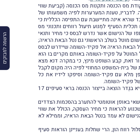
פסק-הדין נדרש השופט מינץ למסגרת הנורמטיבית בה עסקינן, דהיינו הוראות סעיף 85א לפקודת מס הכנסה ותקנות מס הכנסה (קביעת שווי
 למילים "חובת הראיה" המצוינות בסעיף 85א(ג)(2) לפקודה. לדבריו, טענת המערערות לפיה משמעותו של
א זו בלבד שהיא אינה מתיישבת עם התפיסה הכללית כי
לית הסעיף למְנוע תיעול רווחים ותכנוני מס
85א לפקודה ולתקנות מכוחו מוטל על כתפו של הנישום אשר נדרש לבסס כי מחיר ותנאי
הרשמה למבזקים
השוק; כי באותו אופן, בהתאם להוראת סעיף 85א(ג)(1) לפקודה, על הנישום מוטל בשלב הראשוני גם נטל הבאת הראיה;
י המציא את כלל המסמכים הדרושים וכן עָרך מחקר שוק לפי סעיף 85(ג)(2), יעבור נטל הבאת הראיה אל פקיד-השומה שיידרש לבסס
נטל המוטל על פקיד-השומה באותם מקרים בו הוא
בבחינת מעין תמונת ראי של נטלי הראיה הקיימים בסעיף 85א לפקודה. לאור זאת, קבע השופט מינץ, כי במקרה דנא מצא
ת של בית-המשפט המחוזי לפיה היה מקום לקבל
ן מלא עם פקיד-השומה וסיפקו לידיו את כל
של פקיד-השומה.
לגופו של עניין, קבע השופט מינץ, כי בדין קבע השופט אלטוביה כי עלות הקצאת האופציות לעובדי חברת הבת היא בגֶדר הוצאה בייצור הכנסה בראי סעיפים 17
רשאי באופן אוטומטי להתערב בהסכמות הצדדים
וע להראות כי מחיר העִסקה, הכולל את שווי
הנישום לא עמד בנטל הבאת הראיה, וממילא לא
 רווח הון, הרי שחלות בעניינן הוראות סעיף