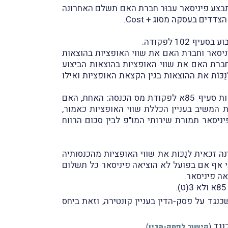
שתבצע פיניסאר עבוּר חברת האם תשלם האחרונה
20 כָּללו פיניסאר וחברת האם את שווי האופציות בהוצאות
ה. לעומת זאת, בשנות-המס 2006 ו-2007 לא כָּללו פיניסאר וחברת האם את שווי האופציות בהוצאות הביצוע
. כמו-כן, בדיווחיה למס בשנות-המס 2005–2006 דרשה פיניסאר לנַכּוֹת את ההוצאות בגין הקצאת האופציות ואילו
המחלוקת בין פיניסאר לבין המשיב, פקיד-שומה רחובות, הייתה בסופו של דבר לגבי שתי סוגיות הקשורות להוראות סעיף 85א לפקודת מס הכנסה: האחת, האם
 המשיב בעניין הכללת שווי האופציות כאמור,
ניסאר תמורת שירותי המו"פ לבין סכום הרווח
 זכאית לנַכּוֹת את שווי האופציות מהכנסותיה
 כי אף אם בפועל לא הוציאה פיניסאר כל תשלום
ה פיניסאר.
סק-הדין לבית-המשפט העליון; ואילו פקיד-שומה תל-אביב 3 הגיש ערעור שכנגד על פסק-הדין בעניין קונטירה, וזאת ביחס
נגד
.
(
קישור לפסק-הדין
)