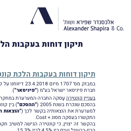
תיקון דוחות בעקבות הלכת קונטירה ופי
תיקון דוחות בעקבות הלכת קונט
במבזק מס' 1707 מיום 23.4.2018 דיווחנו על פסק-הדין של בית-המשפט העליון בערעורים שהוגשו על-ידי חברת קונטירה טכנולוגיות בע"מ (
חברת פיניסאר ישראל בע"מ (
"פיניסאר"
).
בעניין קונטירה
עָסקה החברה-המערערת במחקר ו
בהסכם שנכרת בשנת 2005 (
"ההסכם"
) בין קו
למערערת את הוצאותיה בקשר לכך (
"הוצאות ה
התקשרו בעסקה מסוג + Cost.
בהקשר זה יצוין, כי קונטירה הגישה למשיב חק
הבין-רבעוני" נעים בין 4.5% לבין 15.3%.