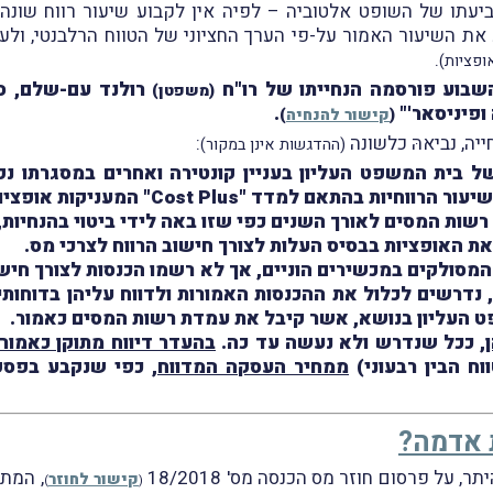
יעתו של השופט אלטוביה – לפיה אין לקבוע שיעור רווח שונה 
 לתקנות ויש לקבוע את השיעור האמור על-פי הערך החציוני של הטווח הרלבנטי,
.
ופציות)
שבוע פורסמה הנחייתו של רו"ח
רולנד עם-שלם, סמנ
(משפטן)
ופיניסאר'"
.
(
קישור להנחיה
)
יה, נביאהּ כלשונה
:
(ההדגשות אינן במקור)
2018 ניתן פסק דינו של בית המשפט העליון בעניין קונטירה ואחרים 
מדד "Cost Plus" המעניקות אופציות לעובדים.
ת המסים לאורך השנים כפי שזו באה לידי ביטוי בהנחיות, ע
 האופציות בבסיס העלות לצורך חישוב הרווח לצרכי מס.
מסולקים במכשירים הוניים, אך לא רשמו הכנסות לצורך חישוב 
, נדרשים לכלול את ההכנסות האמורות ולדווח עליהן בדוחותי
 העליון בנושא, אשר קיבל את עמדת רשות המסים כאמור.
, ככל שנדרש ולא נעשה עד כה.
בהעדר דיווח מתוקן כאמור
ח הבין רבעוני)
ממחיר העסקה המדווח
, כפי שנקבע בפסק 
, המתי
קישור לחוזר
)
(