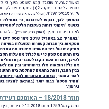
באשר לערעור שכנגד, קבע השופט מינץ, כי קב
בסתירה לאמוּר בתקנה 2(ג)
9.1% מבסיס העלות
(הכולל בתוכו את שווי הקצאת הא
בהמשך לכך, נבקש לעדכנכם, כי בתחילת ה
בנושא "תיקוני דוחות בעקבות הלכת 'קונטירה 
לאור הניסוח התקיף
של ההנחי
(באופן חריג, יש לציין)
"בתאריך 22 באפריל 
עסקאות בין חברות קשורות הפועלות בשיטת שיעור הרווחיות בהתאם ל
פסיקה זו של בית המשפט אישרה את עמדת רשו
בית המשפט פסק כי יש לכלול את עלות הקצאת
לפיכך, חברות אשר הקצו לעובדיהן תגמולים ה
אם כללו הוצאות אלו בדוחותיהן ובין אם לאו
בגין העבר
, וזאת בהתאם להחלטת בית המשפט
לאור האמור,
מצופה מהחברות לתקן דיווחיהן
'מחיר עסקה' גבוה יותר
(בהתאם לחציון בטוו
גירעון
."
חוזר 18/2018 – האומנם רעידת אדמה?
במבזק מס' 1759 מיום 9.12.2018 דיווחנו, בין היתר, על פרסום חוזר מס הכנסה מס' 18/2018