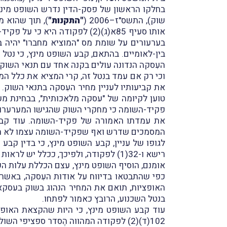
שוק), התשס"ז–2006 (
"התקנות"
אותו סעיף 85א(ג)(2) לפקודה 
בערעורים על שומת מס "המוציא מחברו" יהיה ב
את קביעותיו לעניין מחיר העִסקה בתנאי השוק. 
פקיד-השומה כי מחקרי השוק שהגישו המערערות 
את עמדתו האמורה של פקיד-השומה. עוד קבע 
המסמכים שדרש ואף שפקיד-השומה עצמו לא חָל
רישא ו-32(1) לפקודה, ולפיכך, ככלל יש לראות עלות זו כחלק מבסיס העלות במסגרת עסקה מסוג קוסט פלוס.
אומנם, הוסיף השופט מינץ, עצם הכללת עלות ה
כפי שהתבטאו בדיווח על אודות העִסקה, באשר
האופציות, תואם את המחיר הנהוג בשוק בעסקאו
בנטל השכנוע, הרובץ כאמור לפתחו.
עוד קבע השופט מינץ, כי היות שהקצאת האופצי
102(ד)(2) לפקודה המהווה הֶסדר ספציפי השולל באופן מפורש את ניכויָה של עלות הקצאת האופציות כאמור.