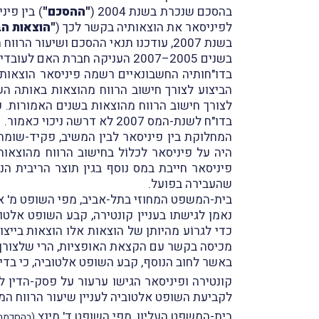
בהסכם שנכרת בשנת 2004 (
"ההסכם"
) בין פי
לפיניסאר את הוצאותיה בקשר לכך (
"הוצאות הב
בשנת 2007, עודכנו תנאי ההסכם ושיעור הרווח מעל ההוצאות הועמד על 8% משנת 2007 (
בשנים 2005–2007 העניקה חברת האם לעובדי פיניסאר אופציות הניתנות למימוש למניותיה, במסלול רווח הון הקבוע בסעיף 102 לפקודה.
בדו"חותיה החשבונאיים רשמה פיניסאר הוצאות 
בדו"ח לשנת-המס 2007 לא דרשה ניכוי כאמור.
היה על פיניסאר לכלוֹל בחישוב הרווח מהוצאו
פיניסאר חייבת במס נוסף בגין תוצר הריבית ה
שהעבירה בפועל.
בית-המשפט המחוזי בתל-אביב, מפי השופט מ' א
נאמן לגישתו בעניין קונטירה, קבע השופט אלטוב
כדי לגרוֹע מהיותן של הוצאות אלו הוצאות בייצ
מכיסה בקשר עם הקצאת האופציות, הרי שלצורך ח
באשר לחוב הנוסף, קבע השופט אלטוביה, כי בדין חִייב 
לקביעת השופט אלטוביה לעניין שיעור הרווח המת
בית-המשפט העליון, מפי השופט ד' מינץ
(בהסכמת 