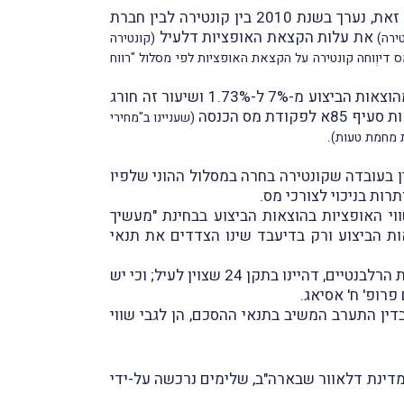
בשנים 2009 ו-2010 הקצתה חברת האם לעובדי קונטירה אופציות הניתנות למימוש למניות חברת האם. בעקבות זאת, נערך בשנת 2010 בין קונטירה לבין חברת
את עלות הקצאת האופציות דלעיל
ירה)
(קונטירה
אמה למס דיוְוחה קונטירה על הקצאת האופציות לפי מסלול "רווח
לטענת המשיב, פקיד-שומה תל-אביב 3, נטרול ההפרשות הסוציאליות ועלות הקצאת האופציות מקטין את הרווח מהוצאות הביצוע מ-7% ל-1.73% ושיעור זה חורג
 מס הכנסה
(שעניינו ב"מחירי
.
ת מחמת טעות)
ן בעובדה שקונטירה בחרה במסלול ההוני שלפיו
רות בניכוי לצורכי מס.
וי האופציות בהוצאות הביצוע בבחינת "מעשיך
ות הביצוע ורק בדיעבד שינו הצדדים את תנאי
בנוסף, קבע השופט אלטוביה, כי המסקנה שיש לכלוֹל את שווי האופציות בהוצאות הביצוע נתמכת בכללי החשבונאות הרלבנטיים, דהיינו בתקן 24 שצוין לעיל; וכי יש
רופ' ח' אסיאג.
בדין התערב המשיב בתנאי ההסכם, הן לגבי שווי
דינת דלאוור שבארה"ב, שלימים נרכשה על-ידי