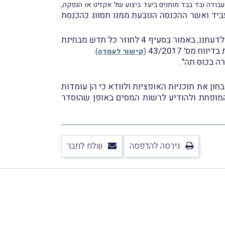
ודה ובד בבד מותנים ביעד ביצוע של אקזיט או הנפקה,
יד ואשר ההכנסה הנובעת ממנו תסוּוג כהכנסת
, נבקש להבהיר, כי אין, לדעתנו, באמור בסעיף 4 לחוזר כל חדש מבּחינת
ח מס' 43/2017
.
(
קישור לעמדה
)
ה בכוס תה".
ת חסד של 180 יום במסגרתה החברות יכולות לבחון את תוכניות האופציות ולוודא כי הן עומדות
 המופחת ולהודיע לרשות המסים באופן שהוסדר
גירסה להדפסה
שלח לחבר