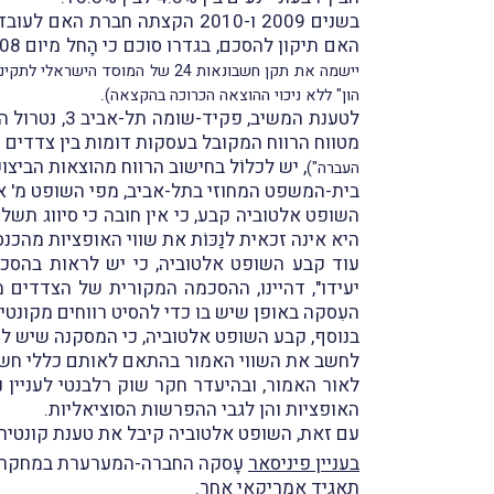
האם תיקון להסכם, בגדרו סוכם כי הָחל מיום 1.1.2008 הוצאות הביצוע לא תכלולנה
יישמה את תקן חשבונאות 24 של 
.
הון" ללא ניכוי ההוצאה הכרוכה בהקצאה)
מטווח הרווח המקובל בעסקות דומות בין צדדים שאין בינ
, יש לכלוֹל בחישוב הרווח מהוצאות הביצו
העברה")
בית-המשפט המחוזי בתל-אביב, מפי השופט מ' א
השופט אלטוביה קבע, כי אין חובה כי סיווג תש
היא אינה זכאית לנַכּוֹת את שווי האופציות מהכנ
עוד קבע השופט אלטוביה, כי יש לראות בהסכמה
יעידו", דהיינו, ההסכמה המקורית של הצדדים 
העִסקה באופן שיש בו כדי להסיט רווחים מקונט
לחשב את השווי האמור בהתאם לאותם כללי חשבו
לאור האמור, ובהיעדר חקר שוק רלבנטי לעניין נ
האופציות והן לגבי ההפרשות הסוציאליות.
עם זאת, השופט אלטוביה קיבל את טענת קונטירה 
בעניין פיניסאר
עָסקה החברה-המערערת במחקר ו
תאגיד אמריקאי אחר.