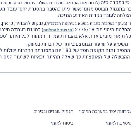
 כי במקרה כזה
(לרבות אם ההקצאה ומועדי ההבשלה הינם על-בסיס תקופת עב
 בתגמול מבוסס מזומן אשר ניתן כהטבה במסגרת יחסי עובד-מעב
ר
(בעיקר בעקבות כתבות בנושא בעיתונות הכלכלית)
 מיסוי מס' 2775/18
כמו גם בעמדה חייבת בדיוו
(
קישור להחלטה
)
כל תיאור מוגזם אחר, אלא בהבהרת עמדה, המהווה לכל היותר "סער
זאת ועוד. הבשורה האמיתית בחוזר היא שרשות המסים נתנה תקופ
י ההבשלה של האופציות כך שאֵלה תהיינה זכאיות לשיעור המס
קרונות יסוד במערכת המיסוי
תגמול עובדים ובכירים
יסוי בינלאומי
ביטוח לאומי