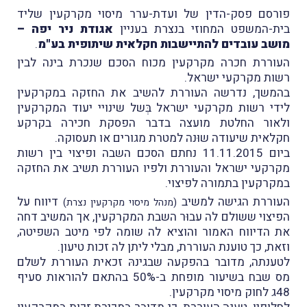
פורסם פסק-הדין של ועדת-ערר מיסוי מקרקעין שליד
בית-המשפט המחוזי בנצרת בעניין
אגודת ניר יפה –
מושב עובדים להתיישבות חקלאית שיתופית בע"מ
.
העוררת חכרה מקרקעין מכוח הסכם שנכרת בינה לבין
רשות מקרקעי ישראל.
בהמשך, נדרשה העוררת להשיב את החזקה במקרקעין
לידי רשות מקרקעי ישראל בְּשל שינויי יעוד המקרקעין
ולאור החלטת מועצה בדבר הפסקת חכירה בקרקע
חקלאית שיעודה שוּנה למטרת מגורים או תעסוקה.
ביום 11.11.2015 נחתם הסכם השבה ופיצוי בין רשות
מקרקעי ישראל והעוררת ולפיו העוררת תשיב את החזקה
במקרקעין בתמורה לפיצוי.
העוררת הגישה למשיב
דיווח על
(מנהל מיסוי מקרקעין נצרת)
הפיצוי ששולם לה עבוּר השבת המקרקעין, אך המשיב דחה
את הדיווח האמור והוציא לה שומה לפי מיטב השפיטה,
וזאת, כך טוענת העוררת, מבלי ליתן לה זכות טיעון.
לטענתה, מדובר בהפקעה שבגינהּ זכאית העוררת לשלם
מס שבח בשיעור מופחת ב-50% בהתאם להוראות סעיף
48ג לחוק מיסוי מקרקעין.