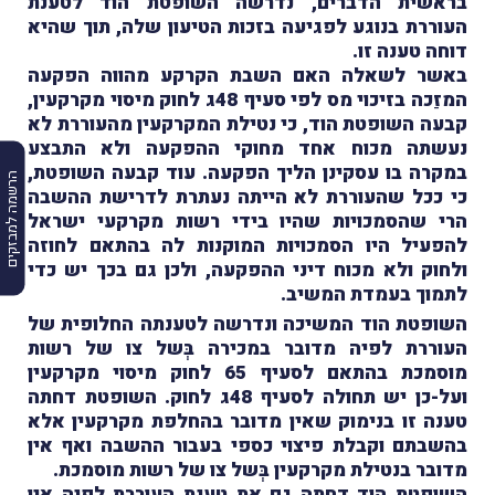
בראשית הדברים, נדרשה השופטת הוד לטענת
העוררת בנוגע לפגיעה בזכות הטיעון שלה, תוך שהיא
דוחה טענה זו.
באשר לשאלה האם השבת הקרקע מהווה הפקעה
המזַכה בזיכוי מס לפי סעיף
48
ג לחוק מיסוי מקרקעין,
קבעה השופטת הוד, כי נטילת המקרקעין מהעוררת לא
נעשתה מכוח אחד מחוקי ההפקעה ולא התבצע
במקרה בו עסקינן הליך הפקעה. עוד קבעה השופטת,
הרשמה למבזקים
כי ככל שהעוררת לא הייתה נעתרת לדרישת ההשבה
הרי שהסמכויות שהיו בידי רשות מקרקעי ישראל
להפעיל היו הסמכויות המוקנות לה בהתאם לחוזה
ולחוק ולא מכוח דיני ההפקעה, ולכן גם בכך יש כדי
לתמוך בעמדת המשיב.
השופטת הוד המשיכה ונדרשה לטענתה החלופית של
העוררת לפיה מדובר במכירה בְּשל צו של רשות
מוסמכת בהתאם לסעיף 65 לחוק מיסוי מקרקעין
ועל-כן יש תחולה לסעיף 48ג לחוק. השופטת דחתה
טענה זו בנימוק שאין מדובר בהחלפת מקרקעין אלא
בהשבתם וקבלת פיצוי כספי בעבור ההשבה ואף אין
מדובר בנטילת מקרקעין בְּשל צו של רשות מוסמכת.
השופטת הוד דחתה גם את טענת העוררת לפיה אין