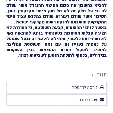
להביא בחשבון את סכום הפיצוי המוגדל אשר שולם
לה וכי על חלק זה לא חל חוק מיסוי מקרקעין. שכּן,
הפיצוי אשר שולם לעוררת שולם במלואו עבור פינוי
המקרקעין והשבתם לחזקת רשות מקרקעי ישראל.
באשר לניכוי ההוצאות, קבעה השופטת, כי העוררת לא
הציגה קבלות התומכות בטענותיה בנוגע להוצאות ואף
לא חוות-דעת כלשהי, וממילא לא עמדה בנטל שמוטל
על כתפיה בעניין זה. עם זאת, השופטת המליצה
למשיב לשקוֹל התרת ההוצאות בגין השקעות
בגידולים, בכפוף להוכחת הנטען לשביעות רצונו.
חזור
גירסה להדפסה
שלח לחבר