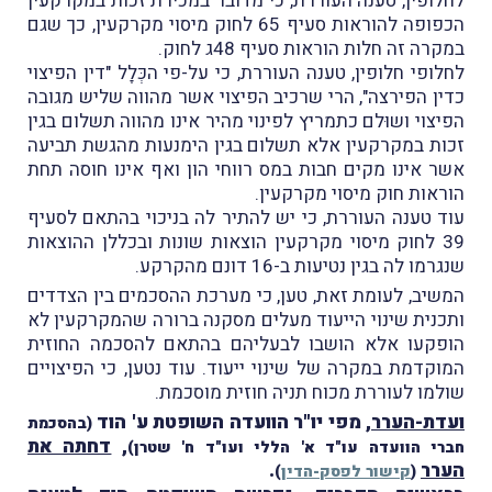
לחלופין, טענה העוררת, כי מדובר במכירת זכות במקרקעין
הכפופה להוראות סעיף 65 לחוק מיסוי מקרקעין, כך שגם
במקרה זה חלות הוראות סעיף 48ג לחוק.
לחלופי חלופין, טענה העוררת, כי על-פי הכְּלָל "דין הפיצוי
כדין הפירצה", הרי שרכיב הפיצוי אשר מהווה שליש מגובה
הפיצוי ושוּלם כתמריץ לפינוי מהיר אינו מהווה תשלום בגין
זכות במקרקעין אלא תשלום בגין הימנעות מהגשת תביעה
אשר אינו מקים חבות במס רווחי הון ואף אינו חוסה תחת
הוראות חוק מיסוי מקרקעין.
עוד טענה העוררת, כי יש להתיר לה בניכוי בהתאם לסעיף
39 לחוק מיסוי מקרקעין הוצאות שונות ובכללן ההוצאות
שנגרמו לה בגין נטיעות ב-16 דונם מהקרקע.
המשיב, לעומת זאת, טען, כי מערכת ההסכמים בין הצדדים
ותכנית שינוי הייעוד מעלים מסקנה ברורה שהמקרקעין לא
הופקעו אלא הושבו לבעליהם בהתאם להסכמה החוזית
המוקדמת במקרה של שינוי ייעוד. עוד נטען, כי הפיצויים
שולמו לעוררת מכוח תניה חוזית מוסכמת.
ועדת-הערר
, מפי יו"ר הוועדה השופטת ע' הוד
(בהסכמת
,
דחתה את
חברי הוועדה עו"ד א' הללי ועו"ד ח' שטרן)
הערר
.
(
קישור לפסק-הדין
)