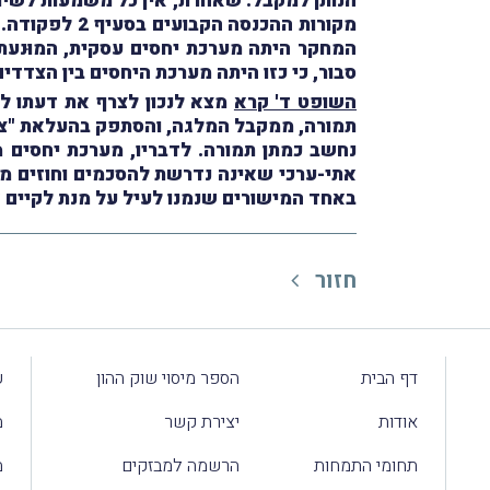
הנותן למקבל. שאחרת, אין כל משמעות לשיוך
מקורות ההכנסה הקבועים בסעיף 2 לפקודה. על-כן,
המחקר היתה מערכת יחסים עסקית, המוּנעת מ
סבור, כי כזו היתה מערכת היחסים בין הצדד
השופט ד' קרא
מצא לנכון לצרף את דעתו לד
תמורה, ממקבל המלגה, והסתפק בהעלאת "ציפי
נחשב כמתן תמורה. לדבריו, מערכת יחסים 
אתי-ערכי שאינה נדרשת להסכמים וחוזים משפ
באחד המישורים שנמנו לעיל על מנת לקיים א
חזור
דף הבית
הספר מיסוי שוק ההון
ע
אודות
יצירת קשר
מ
תחומי התמחות
הרשמה למבזקים
מ