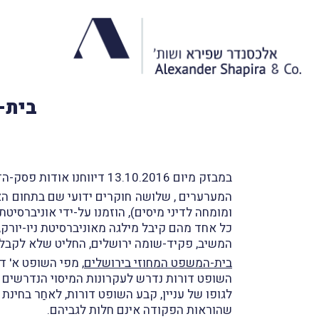
בית-
במבזק מיום 13.10.2016 דיווחנו אודות פסק-הדין של בית-המשפט המחוזי בירושלים בעניין
המערערים , שלושה חוקרים ידועי שם בתחום האק
ומומחה לדיני מיסים), הוזמנו על-ידי אוניברסי
כל אחד מהם קיבל מילגה מאוניברסיטת ניו-יורק,
המשיב, פקיד-שומה ירושלים, החליט שלא לקבל א
בית-המשפט המחוזי בירושלים
, מפי השופט א' ד
השופט דורות נדרש לעקרונות המיסוי הנדרשים לנושא ובכ
לגופו של עניין, קבע השופט דורות, לאחַר בחינת
שהוראות הפקודה אינם חלות לגביהם.