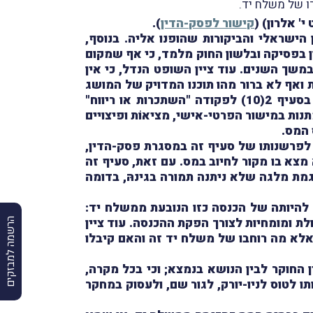
ו של משלח יד.
' אלרון) (
קישור לפסק-הדין
).
ישראלי והביקורות שהופנו אליה. בנוסף,
ף העוללות). לדבריו, עיון בפסיקה ובלשון החוק מלמד, כי אף שמקום
שך השנים. עוד ציין השופט הנדל, כי אין
ואף לא ברור מהו תוכנו המדויק של המושג
"עסקי" בהקשר של דיני המס בכלל ובפרט בסעיף 2 לפקודה. לשיטתו,יש להדגיש את מילות הפתיחה בסעיף 2(10) לפקודה "השתכרות או ריווח"
נות במישור הפרטי-אישי, מציאוֹת ופיצויים
 המס.
יב את הדיון ביחס לפרשנותו של סעיף זה במסגרת פסק-הדין,
צא בו מקור לחיוב במס. עם זאת, סעיף זה
ת מלגה שלא ניתנה תמורה בגינהּ, בדומה
להיותה של הכנסה כזו הנובעת ממשלח יד:
ת ומומחיות לצורך הפקת ההכנסה. עוד ציין
הרשמה למבזקים
א מה רוחבו של משלח יד זה והאם קיבלו
החוקר לבין הנושא בנמצא; וכי בכל מקרה,
לטוס לניו-יורק, לגור שם, ולעסוק במחקר