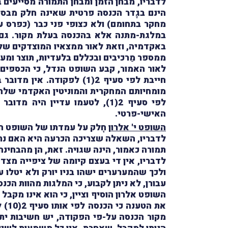
לדבריו, מבחן הזמן ומבחן התמורה מסייעי
הינם בגֶדר הכנסה פרטית שאינה חלק מבסיס
מחקר בתחומם) ולא כצופי פני כבר (כפרס ע
במלגת-מתנה אלא בהכנסה בעלת מקור. גם
באקדמיה, וזאת לאור ממצאיו המוצדקים של
ממספר מַרכיבים ובכללם בלעדיות, תוצר ומעור
לאור האמור, קבע השופט הנדל, כי
הכספים 
חייבת לפי סעיף 2(1) לפ
מומחיותם המחקרית והמוניטין האקדמי של
האישי-פרטי.
השופט י' אלרו
ן חָלק על עמדתו של השופט 
לדבריו, השאלה שצריכה הכרעה היא האם נתנ
תמורה כאמור, הינה שגויה. זאת, הן מהבחינ
לדבריו,
אין די בעצם קיומה של ציפייה מצד
ולכך שהמערערים ישהו בניו יורק ולא יטלו
עבורן, לא ניתן לקבוע, כי המלגות מהוות הכנסה מעסק או ממ
את 
מקור הכנסה על-פי הפקודה, יש חשיבות ית