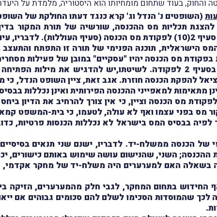
 והחוק, בעוד שתחום מומחיותו הוא היסטוריה, מלמדת על היעדר
ות
(השופטים נ' הנדל וג' קרא כנגד דעתו החולקת של השופט י
הצגת תכליות מס ההכנסה, שורשיה של תורת המקור בדין ה
הקדיש השופט הנדל דיון נרחב לגבי הוראות סעיף 2(10) לפקודת מס הכנסה (סעי
מס הישראלית, תוכנהּ הפנימי של תורה זו התפתח והתעצב במ
בפקודת מס הכנסה יהיו "עסקיים" במובן של פעילות מסחרית 
יאל להפקת הכנסה חוזרת. אגב זאת, ציין השופט הנדל, כי מת
ינן מתאימות למאפייני ההכנסה הפירותית ואינן נכללות בבסיס
פט הנדל התייחס להוראות סעיף 9(29) לפקודת מס הכנסה וציין, כי אין צורך להרח
 מס בפני עצמו ואף לא עולה, לטעמו, כי בית-המשפט קמא מ
פיה בבסיס המס בישראל לא נכללות הכנסות פרטיות, כדוגמ
של הכנסה ממשלח-יד. לדבריו, ישנם שני תנאים בסיסיים 
ת ההכנסה; השני, שהנישום עושה שימוש באותם כישורים, יכול
ה בשאלה האם למערערים היה משלח-יד של מחקר אקדמי, אל
אף החידוש בתחום המחקר, לגבי חלק מהמערערים, הזיקה בין 
ך שהמוסדות הסכימו לשלם להם סכומים גבוהים אם ייאותו 
ת.