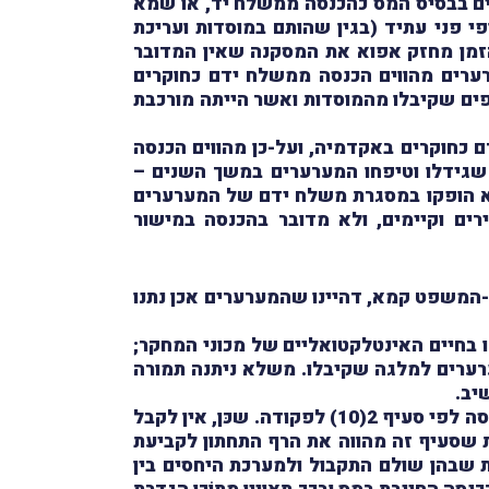
ים בבסיס המס כהכנסה ממשלח יד, או שמא
י פני עתיד (בגין שהותם במוסדות ועריכת
 הזמן מחזק אפוא את המסקנה שאין המדובר
רים מהווים הכנסה ממשלח ידם כחוקרים
ים שקיבלו מהמוסדות ואשר הייתה מורכבת
כחוקרים באקדמיה, ועל-כן מהווים הכנסה
 מהעץ שגידלו וטיפחו המערערים במשך השנים –
א הופקו במסגרת משלח ידם של המערערים
 לפי סעיף 2(10), שכּן מאפייני המקור שרירים וקיימים, ולא מדובר בהכנסה במישור
-המשפט קמא, דהיינו שהמערערים אכן נתנו
 בחיים האינטלקטואליים של מכוני המחקר;
ערערים למלגה שקיבלו. משלא ניתנה תמורה
השופט אלרון הוסיף וציין, כי הוא אינו מקבל את החלופה הנוספת שהציע המשיב לפיה המלגות מהוות הכנסה לפי סעיף 2(10) לפקודה. שכּן, אין לקבל
ים. לדבריו, היות שסעיף זה מהווה את הרף התחתון לקביעת
 שבהן שולם התקבול ולמערכת היחסים בין