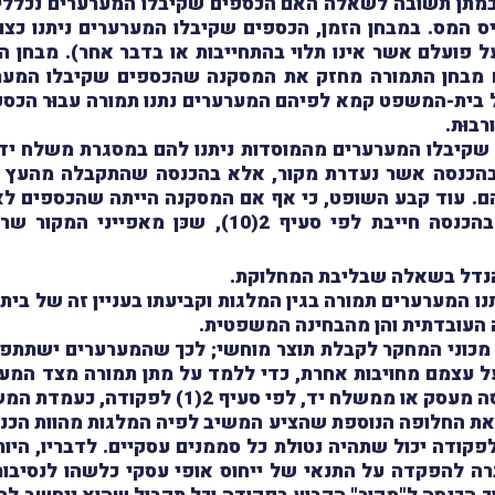
ם במתן תשובה לשאלה האם הכספים שקיבלו המערערים נכלל
 המס. במבחן הזמן, הכספים שקיבלו המערערים ניתנו כצופ
ל פועלם אשר אינו תלוי בהתחייבות או בדבר אחר). מבחן
 מבחן התמורה מחזק את המסקנה שהכספים שקיבלו המערע
 בית-המשפט קמא לפיהם המערערים נתנו תמורה עבוּר הכספ
בוּת.
שקיבלו המערערים מהמוסדות ניתנו להם במסגרת משלח ידם 
קודה. אין מדובר בהכנסה אשר נעדרת מקור, אלא בהכנסה שהתקבלה
הם. עוד קבע השופט, כי אף אם המסקנה הייתה שהכספים ל
לפי סעיף 2(1), לטעמו עדיין היה מדובר בהכנסה חייבת
הנדל בשאלה שבליבת המחלוקת.
ו המערערים תמורה בגין המלגות וקביעתו בעניין זה של בית
ה העובדתית והן מהבחינה המשפטית.
 מכוני המחקר לקבלת תוצר מוחשי; לכך שהמערערים ישתתפו
 על עצמם מחויבות אחרת, כדי ללמד על מתן תמורה מצד המ
שלח יד, לפי סעיף 2(1) לפקודה, כעמדת המשיב.
הטענה כי הכנסה לפי אותו סעיף 2(10) לפקודה יכול שתהיה נטולת כל סממנים עסקי
רה להפקדה על התנאי של ייחוס אופי עסקי כלשהו לנסיבות