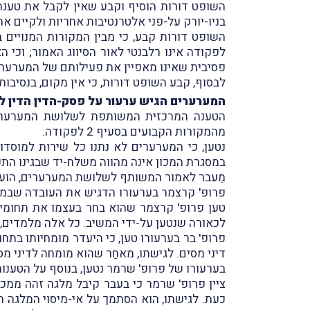
השופט דורות הוסיף וקבע שאין לקבל את טענת
בניו-יורק על-פני אלטרנטיבות אחריות ולקיים
פסיבית שאינו מאפיין את פעילותם של המערערי
לבסוף, קבע השופט דורות, כי אין מקום, בנסיבות 
המערערים הגיש ערעור על פסק-הדין הדין ל
הטענה המרכזית המשותפת לשלושת המערערים 
מהמקורות הקבועים בסעיף 2 לפקודה.
נטען, כי המערערים לא נתנו כל שירות למוסדות
במסגרת המכון אינה מהווה משלח-יד שבגינו הת
מֵעבר לאמור המשותף לשלושת המערערים, הועלו
פרופ' קרצמר בערעורו הדגיש את העובדה שבמכת
טען פרופ' קרצמר שהוא בחר בעצמו את תחומי ע
לכאורה שנטען על-ידי המשיב. כל אלה מלמדים, 
פרופ' בר בערעורו טען, כי היעדר מומחיותו בתח
דיני מסים. לגישתו, מאחַר שהוא מומחה לדיני מ
בערעורו של פרופ' שרמר נטען, בנוסף על הטענו
ציין פרופ' שרמר כי בעבר קיבל מלגה זהה ממכון
כעת. לגישתו, הוא הסתמך על אי-מיסוי המלגה ה