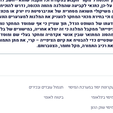
 הכנסה ל"מקור" הקבוע בפקודה וכל תקבול שהוא ייחשב להכנ
כתנאי לקביעה שהמלגה מהווה הכנסה, נדרש להוכיח כ
שיקולי תשואה מסחרית של אוניברסיטת ניו יורק או מכוני 
ים וכי בחירת מכוני המחקר להעניק את המלגות למערערים הונ
עתו של השופט הנדל, תוך שציין כי
אף שמוסד המחקר נות
יתו" ממקבל המלגה כי זה ימלא אחריה, במישורים של בלעדיו
מהסוג המתואר שבין אנשי אקדמיה ומחקר בעלי שם ומוסד 
טיים כדי להבטיח את קיום הציפייה – קרי, את מתן התמורה
ת רכיב התמורה, מקל וחומר, הצטברותם.
קרונות יסוד במערכת המיסוי
תגמול עובדים ובכירים
יסוי בינלאומי
ביטוח לאומי
יסוי שוק ההון