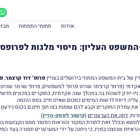
אודות
תחומי התמחות
מבזק
המשפט העליון: מיסוי מלגות לפרופסו
פרופ' דוד קרצמר
,
פר
דמי (פרופ' קרצ'מר שהינו פרופ' למשפטים, פרופ' שרמר שהינו הי
טת ניו-יורק לשהוֹת בה במהלך שנה אקדמית, כחוקרים במכונים חדש
 עליה דיווח לרשות המיסים כסכום שאינו חייב במס הכנסה.
ת עמדת החוקרים וקבע להם שומות בצו תוך חיובם בקנס גירעון. 
ורות,
דחה את הערעורים
(
קישור לפסק-הדין
).
לל זאת לתורת המקור והוראות הפטוֹר ממס הקבועות בסעיף 9(29) לפקודת מס ה
 הראיות שהוצגו בפניו, כי ניתנה על-ידי המערערים תמורה בעד המ