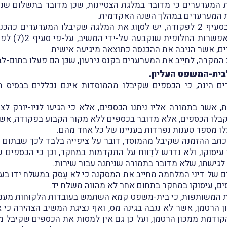
 המערערים כי מדובר במלגת הצטיינות, שכּן מדובר בתשלום ש
 את המערערים במהלך השנה האקדמית.
לפקודה אינו ר
ם, אשר הניבה את ההכנסה כתוצאה מיגיעה אישית.
המקרה, לחיֵיב את המערערים בקנס גירעון, שכּן הם פעלו בתום-לב 
בית-המשפט העליון.
הינה, כי הכספים שקיבלו מהמוסדות אינם נכללים בבסיס המ
, אשר בתמורה אליו ניתנו הכספים, אלא כי הגיעו לניו-יורק לצ
קבלו הכספים, אלא מדובר בכספים ללא מקור הקבוע בפקודה, אשר
 מספר טענות נפרדות בעניינו של כל אחד מהם.
ב ההזמנה שקיבל מהמוסד, דוּבּר על ציפייה בלבד לכך שבתום הת
יסוקו, ולא נדרש לדַווח על התקדמות במחקר, וכן כי הכספים שק
לגישתו, שלא מדובר בתמורה שניתנה עבור שירות.
ום של דיני המלחמה מחיֵיב את המסקנה כי לא עָסק במשלח ידו בע
סים, עיסוקו במחקר בתחום אחר לא מהווה משלח יד.
ת המשותפות, כי בית-משפט קמא השתמש בעוּבדות הלקוּחות מעניי
 הרטמן, אשר לא נגבה בגינה מס, ואף נציגת המשיב הצהירה כי א
קודמת ממכון הרטמן, ועל כן גם אין למסות את הכספים שקיבל ממ