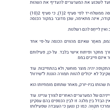
נועד לשכנע את המערערים להעדיף את השהוּת
השופט דורות קבע, כי מבין המקורות המנויים בסעיף 2 לפקודה, יש לסוַוג את המלגה שקיבלו המערערים כהכנסה ממשלח-יד לפי סעיף 2(1); כי סעיף 2(10)
לבנטי לאור הסיווג האמור; וכי האפשרות החלופית שנקבעה על-ידי המשיב, על-פי סעיף 2(7) לפקודה, אינה מתאימה, שכּן מדובר במקור הכנסה
ואין לייחֵס להם רשלנות.
ס, מאחַר שאינם מהווים הכנסה על-פי אחד
ורך מחקר ופיתוח אישי בלבד. על-כן, פעילותם
 אינם חייבים במס.
קופה יהיה מוצר מוחשי, ולא בהתחייבות. עוד
יבל לא יכולים להוות תמורה הוגנת ל"שירות"
ת שהותו בניו-יורק, מאחר שתחום מומחיותו הוא
ניהם של המערערים האחרים לצורך עניינו. עוד
ין הבדל בין מלגה זו לבין הכספים בהם עסקינן
רכז תקווה. כמו כן נטען כי העובדה שפעילותו