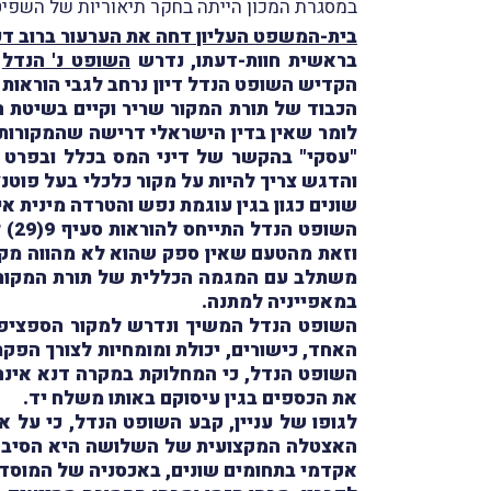
במסגרת המכון הייתה בחקר תיאוריות של השפיטה
בית-המשפט העליון דחה את הערעור ברוב דע
בראשית חוות-דעתו, נדרש
השופט נ' הנדל
ל
הכבוד של תורת המקור שריר וקיים בשיטת ה
לומר שאין בדין הישראלי דרישה שהמקורות 
והדגש צריך להיות על מקור כלכלי בעל פוטנצ
שונים כגון בגין עוגמת נפש והטרדה מינית א
השו
וזאת מהטעם שאין ספק שהוא לא מהווה מקור
משתלב עם המגמה הכללית של תורת המקור ל
במאפייניה למתנה.
השופט הנדל המשיך ונדרש למקור הספציפי 
האחד, כישורים, יכולת ומומחיות לצורך הפק
השופט הנדל, כי המחלוקת במקרה דנא אינ
את הכספים בגין עיסוקם באותו משלח יד.
לגופו של עניין, קבע השופט הנדל, כי על 
האצטלה המקצועית של השלושה היא הסיבה לכ
אקדמי בתחומים שונים, באכסניה של המוסדו