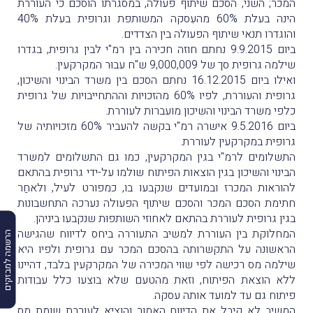
המכר; השני, הסכם שיתוף פעולה, במסגרתו הוסכם כי העוררת
הינה בעלת 60% מהעִסקה המשותפת וגרופית בעלת 40%
והוגדרו תנאי שיתוף הפעולה בין הצדדים.
ביום 9.9.2015 נחתם חוזה חכירה בין רמ"י לבין גרופית, בגדרו
שילמה גרופית סך של 9,000,009 ש"ח עבוּר המקרקעין.
ואילו ביום 16.12.2015 נחתם הסכם בין משרד הבינוי והשיכון,
גרופית והעוררת, לפיו 60% מהזכויות וההתחייבויות של גרופית
כלפי משרד הבינוי והשיכון מועברות לעוררת.
ביום 9.5.2016 אישרה רמ"י בקשה להעביר 60% מזכויותיה של
גרופית במקרקעין לעוררת.
התשלומים לרמ"י בגין המקרקעין, כמו גם התשלומים למשרד
הבינוי והשיכון בגין הוצאות הפיתוח שולמו על-ידי גרופית בהתאם
להוראות המכרז ובמועדים שנקבעו בו, כמפורט לעיל, ולאחַר
חתימת הסכם המכר והסכם שיתוף הפעולה נערכה התחשבונות
בגין גרופית לעוררת בהתאם לאחוזי השותפוּת שנקבעו ביניהן.
המחלוקת בין העוררת למשיב התעוררה ביחס לדיווח שהגישה
הרשמה למבזקים
הראשונה על התקשרותה בהסכם המכר עם גרופית ולפיו היא
שילמה מס רכישה לפי שווי המכירה של המקרקעין בלבד, דהיינו
ללא הוצאת הפיתוח, וזאת מהטעם שלא בוצעו כלל עבודות
פיתוח גם עד למועד אותה עסקה.
המשיב לא קיבל את הדיווח האמור והוציא לעוררת שומת מס