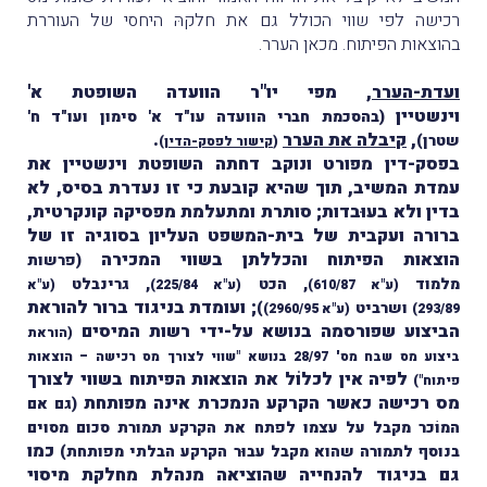
רכישה לפי שווי הכולל גם את חלקהּ היחסי של העוררת
בהוצאות הפיתוח. מכאן הערר.
ועדת-הערר
, מפי יו"ר הוועדה השופטת א'
וינשטיין
(בהסכמת חברי הוועדה עו"ד א' סימון ועו"ד ח'
,
קיבלה את הערר
.
שטרן)
(
קישור לפסק-הדין
)
בפסק-דין מפורט ונוקב דחתה השופטת וינשטיין את
עמדת המשיב, תוך שהיא קובעת כי זו נעדרת בסיס, לא
בדין ולא בעוּבדות; סותרת ומתעלמת מפסיקה קונקרטית,
ברורה ועקבית של בית-המשפט העליון בסוגיה זו של
הוצאות הפיתוח והכללתן בשווי המכירה
(פרשות
מלמוד
, הכט
, גרינבלט
(ע"א 610/87)
(ע"א 225/84)
(ע"א
; ועומדת בניגוד ברור להוראת
ושרביט
)
293/89)
(ע"א 2960/95)
הביצוע שפורסמה בנושא על-ידי רשות המיסים
(הוראת
ביצוע מס שבח מס' 28/97 בנושא "שווי לצורך מס רכישה – הוצאות
לפיה אין לכלוֹל את הוצאות הפיתוח בשווי לצורך
פיתוח")
מס רכישה כאשר הקרקע הנמכרת אינה מפותחת
(גם אם
המוֹכר מקבל על עצמו לפתח את הקרקע תמורת סכום מסוים
כמו
בנוסף לתמורה שהוא מקבל עבוּר הקרקע הבלתי מפותחת)
גם בניגוד להנחייה שהוציאה מנהלת מחלקת מיסוי