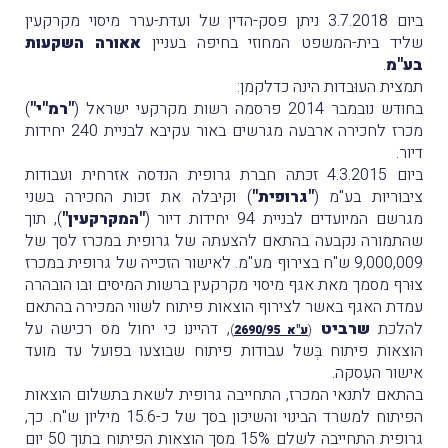
ביום 3.7.2018 ניתן פסק-הדין של ועדת-ערר מיסוי מקרקעין
שליד בית-המשפט המחוזי בחיפה בעניין
אאורה השקעות
בע"מ
.
תמצית העוּבדות הינה כדלקמן:
בחודש נובמבר 2014 פרסמה רשות מקרקעי ישראל (
"רמ"י"
)
מכרז לחכירה ארבעה מגרשים באור עקיבא לבניית 240 יחידות
דיור.
ביום 4.3.2015 זכתה חברת גרופית הנדסה אזרחית ועבודות
ציבוריות בע"מ (
"גרופית"
) וקיבלה את זכות החכירה בשני
מגרשם המיועדים לבניית 94 יחידות דיור (
"המקרקעין"
), תוך
שהתמורה נקבעה בהתאם להצעתה של גרופית במכרז לסך של
9,000,009 ש"ח בצירוף מע"מ. לאישור הזכייה של גרופית במכרז
צוּרף מסמך מאת אגף מיסוי מקרקעין ברשות המיסים ובו הובהרה
עמדת האגף באשר לצירוף הוצאות פיתוח לשווי המכירה בהתאם
להלכת
שרביט
, דהיינו כי יחול מס רכישה על
(
ע"א 2690/95
)
הוצאות פיתוח בְּשל עבודות פיתוח שבוצעו בפועל עד מועד
אישור העִסקה.
בהתאם לתנאי המכרז, התחייבה גרופית לשאת בתשלום הוצאות
הפיתוח למשרד הבינוי והשיכון בסך של כ-15.6 מיליון ש"ח. כך,
גרופית התחייבה לשלם 15% מסך הוצאות הפיתוח בתוך 50 יום