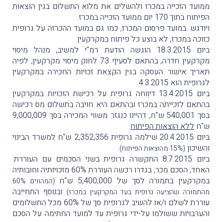
ממועד הזכייה במכרז ולהשלים את מלוא התשלום בגין הוצאות
הפיתוח בתוך 170 יום ממועד הזכייה במכרז.
ויודגש: במועד פרסום המכרז, כמו גם במועד ההכרזה על גרופית
כזוכה במכרז, לא בוצע כל פיתוח במקרקעין.
ביום 18.3.2015 הוגשה הודעת רמ"י למשיב, מנהל מיסוי
מקרקעין חדרה, בהתאם לסעיף 73 לחוק מיסוי מקרקעין, לפיה
תאריך אישור העִסקה בגין הקצאת זכויות החכירה במקרקעין
לגרופית הוא 4.3.2015.
ביום 13.4.2015 דיוְוחה גרופית על רכישת הזכויות במקרקעין
בהתאם לזכייתה במכרז ובהתאם היא חויבה בתשלום מס רכישה
בסך 540,001 ש"ח, דהיינו כנגזר משווי המכירה בסך 9,000,009
ש"ח
ללא הוצאות הפיתוח
.
ביום 20.4.2015 שילמה גרופית 2,352,356 ש"ח למשרד הבינוי
והשיכון
.
(15% מהוצאות הפיתוח)
ביום 8.7.2015 התקשרה גרופית בשני הסכמים עם העוררת:
האחד, הסכם מכר, בגדרו רכשה העוררת 60% מזכויותיה וחובותיה
במקרקעין בתמורה לסך של 5,400,000 ש"ח
(המהווים 60%
ובנוסף התחייבה
מהתמורה שהציעה גרופית בעד המקרקעין במכרז)
עוררת לשלם ו/או להשיב לגרופית סך של 60% מכּל התשלומים
והערבויות ששולמו על-ידי גרופית עד למועד החתימה על הסכם