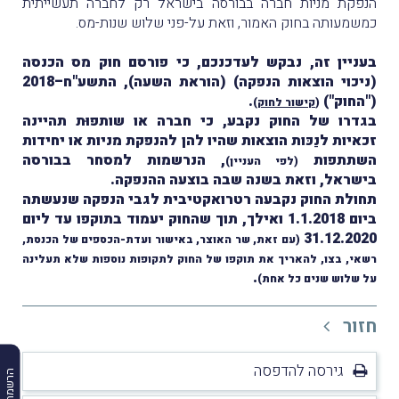
הנפקת מניות חברה בבורסה בישראל רק לחברה תעשייתית
כמשמעותה בחוק האמור, וזאת על-פני שלוש שנות-מס.
בעניין זה, נבקש לעדכנכם, כי
פורסם חוק מס הכנסה
(ניכוי הוצאות הנפקה) (הוראת השעה), התשע"ח–2018
("החוק")
.
(
קישור לחוק
)
בגדרו של החוק נקבע, כי חברה או שותפוּת תהיינה
זכאיות לנַכּות הוצאות שהיו להן להנפקת מניות או יחידות
השתתפות
, הנרשמות למסחר בבורסה
(לפי העניין)
בישראל, וזאת בשנה שבה בוצעה ההנפקה.
תחולת החוק נקבעה רטרואקטיבית לגבי הנפקה שנעשתה
ביום 1.1.2018 ואילך, תוך שהחוק יעמוד בתוקפו עד ליום
31.12.2020
(עם זאת, שר האוצר, באישור ועדת-הכספים של הכנסת,
רשאי, בצו, להאריך את תוקפו של החוק לתקופות נוספות שלא תעלינה
.
על שלוש שנים כל אחת)
חזור
גירסה להדפסה