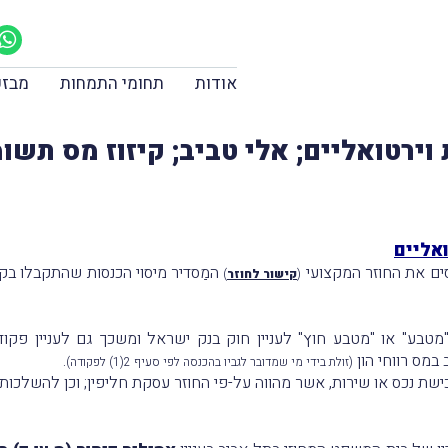
אודות
תחומי התמחות
מבזק
וירטואליים; אלי טביב; קיזוז מס תשו
אליים
ים את החוזר המקצועי
המַסדיר מיסוי הכנסות שהתקבלו בקש
(
קישור לחוזר
)
 "מטבע" או "מטבע חוץ" לעניין חוק בנק ישראל ומשכך גם לעניין פקו
.
(זולת בידי מי שמדובר לגביו בהכנסה לפי סעיף 2(1) לפקודה)
ישת נכס או שירות, אשר מהווה על-פי החוזר עסקת חליפין; וכן להשלכו