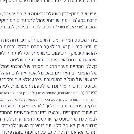
במבזק מיום 13.4.2016 דיווחנו אודות פרסום
פסק-הדי
עניינו של פסק-הדין בשאלת זכאותה של המערערת, חבר
חייבת במע"מ – מתן שירותי ניהול לתאגידים המוחזקי
המשיב
הסכים להתיר בניכוי , לגבי ח
(מנהל מע"מ גוש דן)
בית-המשפט המחוזי
, מפי השופט ה' קירש,
דחה את ה
השופט קירש קבע, כי לאחַר בחינת מכלוֹל נסיבות
להראות שעיקר השימוש בתשומות הכלליות היה לשם
שימוש והשבחת השקעותיה בתור בעלת שליטה.
כך, לא התקיים מערך ממצה ומסודר של הסכמי ניהול 
של התאגידים האחרים באשכול אשר אין להם הנהלה נפ
במעשיו של מנכ"ל המערערת עצמו, אלא שהעסקתו כל
השופט קירש הוסיף ונדרש לטענת המערערת לפיה ב
הפוכה
(לשיטת המערערת, המשיב עצמו דָגל בעניין גזית גלוב בהר
כך שללא ספק היא תהיה זכאית לנַכּוֹת את כל התשו
החברות המוחזקות)
חלקי בבית-המשפט העליון
כך שעמדת ה
(ע"א 4756-09)
בטיעוניה המקוריים שהועלו בפני בית-המשפט המחוזי.
לבסוף, נדרש השופט קירש לטענת המערערת לפיה השומה בה
הנדונה שכּן לא חל כל שינוי בנסיבות העשוי להצדי
רמז כי היא אמורה לחול גם על תקופות שומה עתידיות