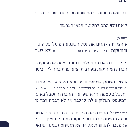
ע"מ
.
מדה, וזאת בטענה, כי התשומות שימוש בעשיית עסקות
את ניכוי המס לחלוטין. מכאן הערעור.
.
א הצליחה להרים את נטל השכנוע המוטל עליה כדי
המוחזקות
ולא לשם
(דהיינו, לשם עריכת עסקות חייבות במס)
קיו לפיו חברת אם מתפעלת בכוחות עצמה את עסקיהם
ברות המוחזקות מעורבוּת המערערת באה לידי ביטוי
משיב השתק שיפוטי והוא מנוּע מלנקוט כאן עמדה
יביא לכך שתיוחס למערערת פעילות תעשייתית ומסחרית
(המתנהלת בידי
גזית גלוב עצמה, אלא שערעור החברה התקבל באופן
שפט העליון עולה, כי כבר אז לא דָבקה המדינה
מחייבת את המשיב גם לגבי תקופת החיוב
 השומה מתייחסת במפרש לתקופה מוגבלת ואין בה כל
מֵעבר לתקופות אליהן היא מתייחסת במפורש ואין
ה)