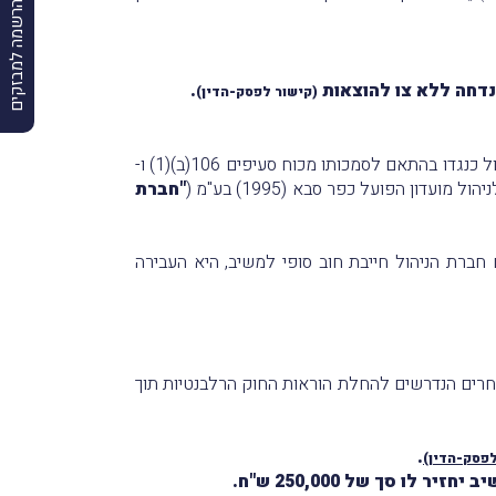
הרשמה למבזקים
נדחה ללא צו להוצאות
.
(
קישור לפסק-הדין
)
לפעול כנגדו בהתאם לסמכותו מכוח סעיפים 106(ב)(1) ו-
"חברת
סמכוּת לגְבות את החוב מהמערער, נוכח התקיימותם של רכיבי סעיף 106 לחוק ולפיהם חברת הניהול חייבת חוב סופי למשיב, היא העבירה
האחרים הנדרשים להחלת הוראות החוק הרלבנטיות
תוך
.
לפסק-הדין)
ו סך של 250,000 ש"ח.