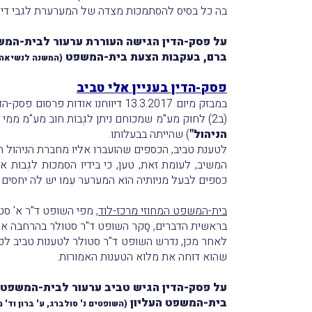
בה כל בסיס להסתמכות מצדה של המערערת לגבי דיוו
על פסק-הדין הגישה העוררת ערעור לבית-המשפ
ברם, בעקבות הצעת בית-המשפט
(המשנה לנשיאה ח
פסק-הדין בעניין אלי טביב
במבזק מיום 13.3.2017 דיווחנו אודות פרסום פסק-הדין בערעור שהגיש אלי טביב על החלטת המשיב
(ב2) לחוק מע"מ שמכוחם ניתן לגְבוֹת חוב מע"מ ממי שהועברו אליו נכסים של החייב במס. זאת, ביחס לחוב מע"מ של החברה לניהול מועדון הפועל כפר סבא (1995) בע"מ (
הניהול"
) שהייתה בבעלותו.
לטענת טביב, הכספים שהועברו אליו מחברת הניהול
כספים לבעל מניותיה הוא המערער עִמו יש לה יחסים 
בית-המשפט המחוזי מרכז-לוד
, מפי השופט ד"ר א' סט
בראשית הדברים, סָקר השופט ד"ר סטולר בהרחבה את
לאחר מכן, נדרש השופט ד"ר סטולר לטענות טביב לפי
שהוא דוחה את מלוא הטענות האמורות.
על פסק-הדין הגיש טביב ערעור לבית-המשפט העליון וביום 19.2.2018 התפרסם פ
בית-המשפט העליון
(השופטים נ' סולברג, ע' ברון וד' מ