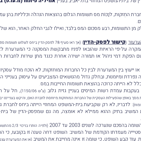
ן של בית-המשפט המחוזי בתל-אביב בעניין
אמיליה פיתוח (מ.עו.פ) ב
ת החְזקות, לנַכּוֹת מס תשומות הגלום בהוצאות הנהלה וכלליות בהן ע
ם.
לק מן התשומות, רבע מסכום המס בלבד; ואילו לגבי החלק האחר, הוא שלל 
קישור לפסק-הדין
ערעור
(
)
(אך ראו סעיף 78 לפסק-הדין ביחס לשלוש תשומות ספציפיות)
 המקרה על-פי הראיות שהובאו לפניו מתבקשת המסקנה כי המערערת ל
 הפקת דמי ניהול או תמורה ישירה אחרת כנגד מתן שירות לחברות 
או ייעוץ בין המערערת לבין כל החברות המוחזקות; לא הוכח מודל עס
רדת ומיומנוּת; ובחלק גדול מהנושאים המצביעים על עיסוק בענייני הח
ל לא הייתה כרוכה בהוצאת תשומות החייבות במס.
עקבות עמדת רשות המיסים בעניין גזית גלוב
, חל על ה
(ע"ש 1150/06)
מת מסך באופן שהפעילות העסקית של החברות המוחזקות מיוחסת לחברת האם, והיקש בענייננו 
: לדבריו, לא רק שקביעת בית-המשפט המחוזי הייתה ביחס לחברת 
מות)
משיב בתיק ההוא ממילא לא אוּמצה, מה גם שמפסק-הדין של בית-המ
סכם שנערכה לשנים 2003 עד 2007
(ולפיה הותרו בניכוי 2/3 מהתשומות הכלליות)
ק סטיייה מעמדתו הקודמת של המשיב: השופט דחה טענה זו בקובעו, כי
. עוד קבע השופט, כי שומה זו אינה מחייבת את המשיב
(או את המערערת עצמ