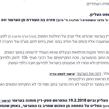
חיה העתידיים.
ט העליון.
חזרה בה העוררת מן הערעור וזה 
' מלצר והשופטים נ' סולברג וד' מינץ)
(מנהל מע"מ תל-אביב 3)
 הם החזר מקצת מהלוואת הבעלים שהוא העמיד לרשותה במשך השנים.
המשיב, לעומת זאת, טען, כי בידיו ה
מיוחדים ולא נותרו לה אמצעים בישראל לפירעון חובה כלפי המשיב.
ולר,
דחה את הערעור
.
(
קישור לפסק-הדין
)
 הוראות החוק הרלבנטיות.
ה במועד הרלבנטי לא היה מדובר בחוב סופי וכי לא התקיימו התנאים 
סק-דין מותנה בערעור
(
קישור 
החליט על הפחתה מן הסכום שחויב בו המערער, באופן שהמשיב יחזיר ל
ינץ)