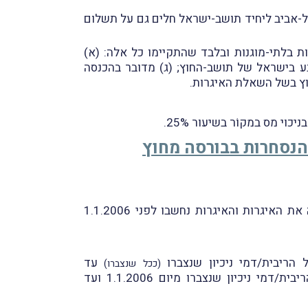
תל-אביב ליחיד תושב-ישראל חלים גם על תשלום
ת בלתי-מוגנות ובלבד שהתקיימו כל אלה: (א)
בע בישראל של תושב-החוץ; (ג) מדובר בהכנסה
וץ בשל השאלת האיגרות.
י מס במקוֹר בשיעור 25%.
 הנסחרות בבורסה מחוץ
על אף האמור, אם איגרות-החוב נרכשו לפני 1.1.2006 על-ידי יחיד שאינו בעל מניות מהוּתי בחברה שהנפיקה את האיגרות והאיגרות נחשבו לפני 1.1.2006
עד
(ככל שנצברו)
ליום 31.12.2004 - 35%; על הריבית/דמי ניכיון שנצברו מיום 1.1.2005 ועד ליום 1.1.2006 – 15%; על הריבית/דמי ניכיון שנצברו מיום 1.1.2006 ועד