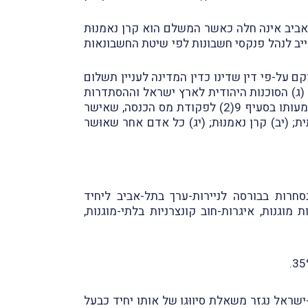
-אביב אינה חלה כאשר המשלם הוא קרן נאמנוּת
-המס הקודמת; (ב) הוא לא היה חייב לנהל פנקסי חשבונות לפי שיטת החשבונאות
ם על-פי דין שדינו כדין המדינה לעניין תשלום
(ג) הסוכנות היהודית לארץ ישראל וההסתדרות
הציונית העולמית; (ד) הקרן הקיימת לישראל; (ה) קרן היסוד – המגבית המאוחדת לישראל; (ו) מוסד ציבורי כמשמעותו בסעיף 9(2) לפקודת מס הכנסה, שאישר
ת; (יב) קרן נאמנוּת; (יג) כל אדם אחר שאוּשר
חרות בבורסה לניירות-ערך בתל-אביב ליחיד
מוגנות, איגרות-חוב קונצרניות בלתי-מוגנות,
ישראל נגזר משאלת סיווּגו של אותו יחיד כבעל