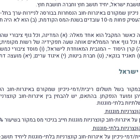
ושבת ישראל, יחיד תושב חוץ וחברה תושבת חוץ.
ניכיון שמקורם באיגרות-חוב הנסחרות בבורסה לניירות-ערך בתל
או יחיד העונה על שני התנאים הבאים: (א) הוא העסיק פחות מ-10 עובדים בשנת
 כאשר המקבל הוא אחד מאלה: (א) המדינה, וכל גוף ציבורי שהוק
 וכל גוף אחר הממלאים אותה שעה תפקידיה של רשות מקומית; 
 תאגיד בנקאי; (ט) חברת ביטוח; (י) איגוד ערים; (יא) מועצה דתי
ב ישראל
ור בשל תשלום ריבית/דמי-ניכיון שמקורם באיגרות-חוב הנס
 ומועד הנפקתן. בהתאם, יש להבחין בין איגרות-חוב קונצרניות 
לתיות בלתי-מוגנות.
ונצרניות מוגנות
איגרות-חוב קונצרניות מוגנות חייב בניכוי מס במקוֹר בשיעור 35%.
ונצרניות בלתי-מוגנות
מי-ניכיון על איגרות-חוב קונצרניות בלתי-מוגנות ליחיד תושב-