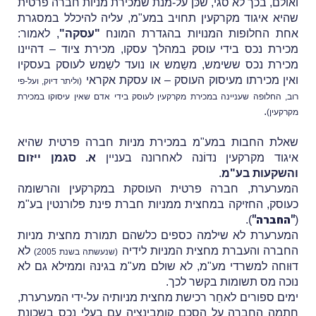
ואולם, בכך לא סגי, שכּן על-מנת שמכירת מניות חברה פרטית
שהיא איגוד מקרקעין תחויב במע"מ, עליה להיכלל במסגרת
אחת החלופות המנויות בהגדרת המונח
"עסקה"
, לאמור:
מכירת נכס בידי עוסק במהלך עסקו, מכירת ציוד – דהיינו
מכירת נכס ששימש, משַמש או נועד לשַמש לעוסק בעסקיו
ואין מכירתו מעיסוק העוסק – או עסקת אקראי
(וליתר דיוק, ועל-פי
רוב, החלופה שעניינה במכירת מקרקעין לעוסק בידי אדם שאין עיסוקו במכירת
.
מקרקעין)
שאלת החבות במע"מ במכירת מניות חברה פרטית שהיא
איגוד מקרקעין נדוֹנה לאחרונה בעניין
א. סגמן ייזום
והשקעות בע"מ
.
המערערת, חברה פרטית העוסקת במקרקעין והרשומה
כעוסק, החזיקה במחצית ממניות חברת פינת פלורנטין בע"מ
"החברה"
).
(
המערערת לא שילמה כספים כלשהם תמורת מחצית מניות
החברה והעברת מחצית המניות לידיה
לא
(שנעשתה בשנת 2005)
דוּוחה למשרדי מע"מ, לא שולם מע"מ בגינהּ וממילא גם לא
נוכה מס תשומות בקשר לכך.
ימים ספורים לאחַר רכישת מחצית מניותיה על-ידי המערערת,
חתמה החברה על הסכם קומבינציה עם בעלי נכס בשכונת