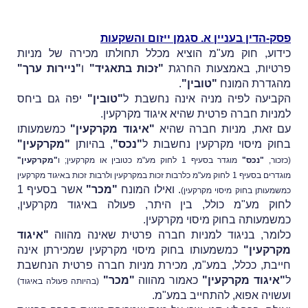
פסק-הדין בעניין א. סגמן ייזום והשקעות
כידוע, חוק מע"מ הוציא מכלל תחולתו מכירה של מניות
פרטיות, באמצעות החרגת
"זכות בתאגיד"
ו
"ניירות ערך"
מהגדרת המונח
"טובין"
.
הקביעה לפיה מניה אינה נחשבת ל
"טובין"
יפה גם ביחס
למניות חברה פרטית שהיא איגוד מקרקעין.
עם זאת, מניות חברה שהיא
"איגוד מקרקעין"
כמשמעותו
בחוק מיסוי מקרקעין נחשבות ל
"נכס"
, בהיותן
"מקרקעין"
(כזכור,
"נכס"
מוגדר בסעיף 1 לחוק מע"מ כטובין או מקרקעין; ו
"מקרקעין"
מוגדרים בסעיף 1 לחוק מע"מ כלרבות זכות במקרקעין ולרבות זכות באיגוד מקרקעין
. ואילו המונח
"מכר"
אשר בסעיף 1
כמשמעותן בחוק מיסוי מקרקעין)
לחוק מע"מ כולל, בין היתר, פעולה באיגוד מקרקעין,
כמשמעותה בחוק מיסוי מקרקעין.
כלומר, בניגוד למניות חברה פרטית שאינה מהווה
"איגוד
מקרקעין"
כמשמעותו בחוק מיסוי מקרקעין שמכירתן אינה
חייבת, ככלל, במע"מ, מכירת מניות חברה פרטית הנחשבת
ל
"איגוד מקרקעין"
כאמור מהווה
"מכר"
(בהיותה פעולה באיגוד)
ועשויה אפוא, להתחייב במע"מ.