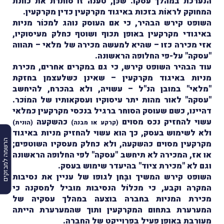
הנערכת במהלך עסקו. שכּן, טענה זו סותרת את כוונת
המחוקק לראוֹת בזכות באיגוד מקרקעין כדין מקרקעין.
השופט קירש הבהיר, כי אם העוסק נוהג למכוֹר מניות
באיגודי מקרקעין באופן תכוף ושוטף כחלק מעיסוקיו,
אזי מכירה כזו – שהיא למעשה מכירה של מלאי – תהווה
"עסקה" על-פי החלופה הראשונה.
עוד הבהיר השופט קירש, כי גם במקרים אחרים, מכירת
מניות באיגוד מקרקעין – שאינן כשלעצמן בחזקת
"מלאי" במובן הנ"ל – עשויה, ולא בהכרח,
להיחשב
"עסקה" לאור מהות יתר עיסוקיו ועסקאותיו של המוֹכר.
דהיינו, כשם שעוסק הסוחר ברגיל בנכסי מקרקעין כמלאי
עשוי להחזיק נכס מסוים
כהשקעה
(קרקע או מבנה)
(הונית)
ולא לשימוש בעסק, כך הוא עשוי להחזיק מניות באיגוד
הרשמה למבזקים
מקרקעין מסוים כהשקעה, ולא כחלק מעסקיו השוטפים;
או אז, המכירה לא תיחשב "עסקה" לפי החלופה הראשונה
וגם לא "מכירת ציוד" בהיעדר שימוש בעסק.
השופט קירש המשיך ובָּחן לגופו של עניין את נסיבות
המקרה וקבע, כי מכלוֹל הנסיבות מוביל למסקנה כי
מכירת המניות בחברה בוצעה במהלך עסקיה של
המערערת בתחום המקרקעין ותוך שהמערערת הייתה
מעורבת באופן פעיל בפרוייקט של החברה.