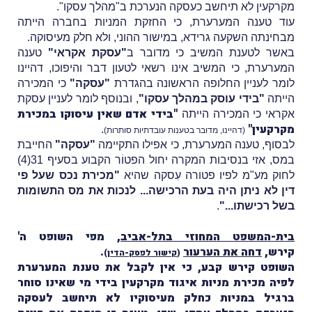
מקרקעין לא תיחשב כעסקה הנערכת ב"מהלך עסקו".
עוד טענה המערערת, כי החזקת המניות בחברה הייתה
מבחינתה השקעה גרידא, במישור ההוני, ולא חלק מעיסוקה.
באשר לטענת המשיב כי מדובר ב
"עסקת אקראי"
טענה
המערערת, כי המשיב אינו רשאי לטעון דבר והיפוכו, דהיינו
לומר לעניין החלופה הראשונה בהגדרת
"עסקה"
כי המכירה
הייתה
"בידי עוסק במהלך עסקו"
, ובנוסף לומר לעניין עסקת
"בידי אדם שאין עיסוקו במכירת
אקראי כי המכירה הייתה
מקרקעין"
.
(דהיינו, מדובר בטענות עובדתיות סותרות)
לבסוף, טענה המערערת, כי אפילו התקיימה
"עסקה"
החייבת
במס, אזי בנסיבות המקרה יחול הפטוֹר הקבוע בסעיף 31(4)
לחוק מע"מ לפיו פטורה עִסקה שהיא
"מכירת נכס שעל פי
דין לא ניתן היה בעת הרכישה... לנכות את מס התשומות
בשל רכישתו..."
.
בית-המשפט המחוזי בתל-אביב
, מפי השופט ה'
קירש,
דחה את הערעור
.
(
קישור לפסק-הדין
)
השופט קירש קבע, כי אין לקבל את טענת המערערת
לפיה מכירת מניות איגוד מקרקעין בידי מי שאינו סוחר
ברגיל במניות כחלק מעיסוקיו לא תיחשב לעסקה