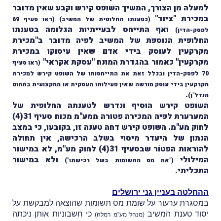
למעלה מן הצורך, המשיך השופט קירש וקבע שאין מדובר
במכירת "ציוד"
(כטענתו החלופית של המשיב)
(ראו סעיף 69
ואף התייחס לבעייתיות הגלומה בטענתו
לפסק-הדין)
החלופית הנוספת של המשיב לפיה מדובר ב"מכירת
מקרקעין לעוסק בידי אדם שאין עיסוקו במכירת
מקרקעין" כאמור בהגדרת המונח "עסקת אקראי"
(ראו סעיף
70 לפסק-הדין ובכלל זאת את התייחסותו של השופט קירש למכירת
מקרקעין בידי עוסק מורשה שאין פעילותו העסקית או המקצועית בתחום
.
הנדל"ן)
השופט קירש הוסיף ונדרש לטענתה החלופית של
המערערת לפיה המכירה פטורה ממע"מ מכוח סעיף 31(4)
לחוק מע"מ. השופט קירש דחה טענה זו, בקובעו, כי במצב
הנתון של היעדר מיסוי בשלב הרכישה, אין תחולה
להוראות הפטוֹר שבסעיף 31(4) לחוק מע"מ, לא במישור
המילולי
ולא במישור
("את מס התשומות בשל רכישתו")
התכליתי.
ההחלטה בעניין גני ירושלים
במסגרת ערעור על שומת מס תשומות שהוּצאה למבקשת על
יסוד טענת המשיב
כי חשבוניות אותן ניכתה
(מנהל מע"מ רמלה)