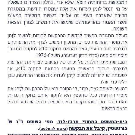
המבקשת בדוחותיה הוצאו שלא עדין, נחלקו הצדדים בשאלה
על מי הנטל לזַמן לעדוּת את אלה שמסרו הודעות במסגרת
חקירה שנערכה בעניין זה על-ידי רשויות החקירה במע"מ
ואשר האמור בהודעותיהם שימשו את המשיב לצורך הוצאת
השומה.
כעולה מתגובת המשיב לבקשת המבקשת להורוֹת למשיב לזַמן
את מוסרי ההודעות כעדים, מתכוון המשיב לצרף את הודעותיהם
לתצהיר העד מטעמו, וזאת בהתאם לתקנה 10א לתקנות מס ערך
מוסף ומס קניה (סדרי הדיון בערעור), תשל"ו-1976.
המבקשת אינה חולקת על זכותו של המשיב לצרף את ההודעות
לתצהיר העדות הראשית מטעמו בהתאם לתקנה 10א, אך
לטענתה יש להורוֹת למשיב לזַמן לעדוּת את מוסרי ההודעות, שכּן
הללו עדיו שלו.
המשיב, לעומת זאת, סבור, כי החובה היא על המבקשת לזַמן את
מוסרי ההודעות ככל שחפצה היא לחקור אותם בחקירה נגדית,
וזאת כנגזר מכך שהמבקשת היא הנושאת בנטל השכנוע ובנטל
הבאת הראיות.
בית-המשפט המחוזי מרכז-לוד
, מפי השופט ד"ר ש'
בורנשטין,
קיבל את הבקשה
.
(
קישור להחלטה
)
בראשית הדברים, ניתח השופט בורנשטין את פסקי-הדין