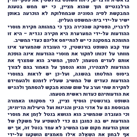
הרלבנטיים תוך שהוא מציין, כי יש ממש בטענת
המבקשת לפיה הסוגיה שבמחלוקת לא הוכרעה באופן
ישיר על-ידי בית-המשפט העליון.
לדבריו, הפּסיקה שהכירה בכך כי במהותה חקירת מוסרי
ההודעות על-ידי המערערת היא חקירה נגדית – היא זו
התומכת במסקנה כי יש להתייחס אליהם כעדי המשיב.
עוד קבע השופט בורנשטין, כי העובדה שהמערער אינו
מוותר על זכותו לחקור את מוסרי ההודעות אינה הופכת
אותם לעדים מטעמו; להפך, המשיב הוא שמצרף את
ההודעות לתצהירו, והוא הנסמך על האמור בהם לצורך
ביסוס החלטתו בהשגה, ועל-כן יש לראות במוסרי
ההודעות כעדים של המשיב שעליו לזמנם ולהעמידם
לחקירת שתי וערב על שום שהוא מבקש להסתמך ולהגיש
את הודעותיהם כעדות ראשית מטעמו.
השופט בורנשטין הוסיף וציין, כי מסקנתו האמורה
מבוססת גם על אדני הגיון והגינוּת ועל היעילות הדיונית;
וכי העובדה שהמשיב הוא הנושא בנטל לזַמן את מוסרי
ההודעות יש בה כמובן גם כדי להשפיע על משקלן של
אותן הודעות מקום שבו המשיב לא עמד בנטל זה, אך יש
אף לבחון את השְאֵלה אילו מאמצים הושקעו על-ידי