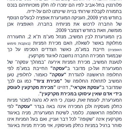
פלורנטין בתל-אביב לפיו הם ימכרו לה חלק מזכויותיהם בנכס
בתמורה לקבלת שירותי בנייה שיינתנו להם על-ידיה.
בחודש מרץ 2009, העניקה המערערת אופציה לבעלים הנוסף
של החברה לרכוש את מניותיה בחברה. האופציה אכן
מומשה, וזאת בחודש דצמבר 2009.
בין המערערת לבין המשיב, מנהל מע"מ ת"א 2, התעוררה
מחלוקת באשר לשאלה, האם מכירת המניות
(בעקבות מימוש
חייבת במע"מ, כאשר הצדדים הסכימו על כך
האופציה)
שבמועד המכירה החברה נחשבה לאיגוד מקרקעין.
לטענת המשיב, מכירת המניות אירעה "במהלך עסקה" של
המערערת ועל-כן מדובר ב
"עסקה"
החייבת במע"מ לפי
החלופה הראשונה להגדרת
"עסקה"
כאמור. לחלופין, טען
המשיב לתחולת החלופה של
"מכירת ציוד"
כמו גם לכך
שמדובר ב
"עסקת אקראי"
, דהיינו
"מכירת מקרקעין לעוסק
בידי אדם שאין עיסוקו במכירת מקרקעין"
.
המערערת, לעומת זאת, טענה, כי היא לא נהגה למכוֹר מניות
כחלק מעסקיה ולכן המכירה אינה באה בגֶדר
"עסקה"
לפי
החלופה הראשונה. כלומר, לשיטת המערערת, מניה באיגוד
מקרקעין אינה "שקופה" לכל דבר ועניין, ואם בעל המניות אינו
סוחר ברגיל במניות כחלק מעיסוקיו, אזי מכירת מניות באיגוד