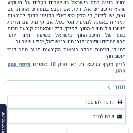
יחויב בגינהּ במס בישראל בשיעורים החָלים על משקיע
שהוא תושב-ישראל, זולת אם נקבע במפורש אחרת. עם
זאת, יש לזכור, כי הדין הישראלי הפנימי כפוף להוראות
המנויות באמנה למניעת מסי-כפל, אם קיימת, עם מדינת
מושבו של תושב-החוץ. לפיכך, ככל שהאמנה קובעת חבות
במס של תושב-החוץ בישראל בשיעור נמוך יותר
מהשיעורים שפורטו לגבי תושבי ישראל, יחול שיעור זה.
כמו-כן, קיימות מספר הוראות הקובעות פטור ממס לגבי
תושב חוץ.
לדיון מקיף בנושא זה, ראו פרק 10 בספרנו
מיסוי שוק
ההון
.
חזור
גירסה להדפסה
הרשמה למבזקים
שלח לחבר