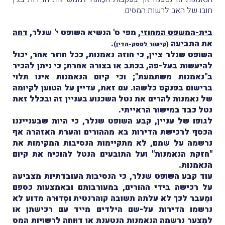
חובו של האב לרשות המסים.
בית-המשפט המחוזי
, מפי ס' הנשיא השופט י' שנלר,
דחה
את התביעה
.
(
קישור לפסק-הדין
)
השופט שנלר ציין, כי חוזה נאמנות, ככל חוזר אחר, יכול
להיעשות בעל-פה, בכתב או בצורה אחרת; כי ניתן להכיר
ב"נאמנות משתמעת"; וכי קיום הנאמנות אינו תלוי
ברישום בפנקס כלשהו. עם זאת, עדיין על הטוען לקיומה
של נאמנות להרים את נטל השכנוע בעניין זה ובכלל זאת
נטל כבד במישור הראייתי.
לגופו של עניין, קבע השופט שנלר, כי היות שבענייננו
הכסף לרכישת הדירות בא מההורים והערת האזהרה אף
נרשמה על שמם, לא מתקיימות הנסיבות המקימות את
"חזקת הנאמנות" ועל התובעים הנטל להוכיח את קיום
הנאמנות.
עוד קבע השופט שנלר, כי הנסיבות העובדתיות מצביעה
על רכישה בידי ההורים, במעורבותם ובאמצעות כספם
ומֵעבר לכך לא עלתה תשובה קוהרנטית וסְדוּרה מדוע לא
נרשמו הדירות על-שם הילדים מייד עם רכישתן או
למִצער נרשמה הנאמנות הנטענת או דוּוחה לרשויות המס