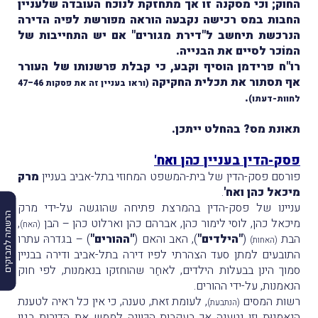
החוק; וכי מסקנה זו אך מתחזקת לנוכח העובדה שלעניין
החבות במס רכישה נקבעה הוראה מפורשת לפיה הדירה
הנרכשת תיחשב ל"דירת מגורים" אם יש התחייבות של
המוֹכר לסיים את הבנייה.
רו"ח פרידמן הוסיף וקבע, כי קבלת פרשנותו של העורר
אף תסתור את תכלית החקיקה
(וראו בעניין זה את פסקות 46–47
.
לחוות-דעתו)
תאונת מס? בהחלט ייתכן.
פסק-הדין בעניין כהן ואח'
פורסם פסק-הדין של בית-המשפט המחוזי בתל-אביב בעניין
מרק
מיכאל כהן ואח'
.
עניינו של פסק-הדין בהמרצת פתיחה שהוגשה על-ידי מרק
הרשמה למבזקים
מיכאל כהן, לוסי לימור כהן, אברהם כהן וארלוט כהן – הבן
,
(האח)
הבת
(
"הילדים"
)
, האב והאם (
"ההורים"
) – בגדרהּ עתרו
(האחות)
התובעים למתן סעד הצהרתי לפיו דירה בתל-אביב ודירה בבניין
סמוך הינן בבעלות הילדים, לאחַר שהוחזקו בנאמנות, לפי חוק
הנאמנות, על-ידי ההורים.
רשות המסים
, לעומת זאת, טענה, כי אין כל ראיה לטענת
(הנתבעת)
הנאמנוּת וזו נטענה אך בעקבות הכַּוונה לממש את הדירות בגין