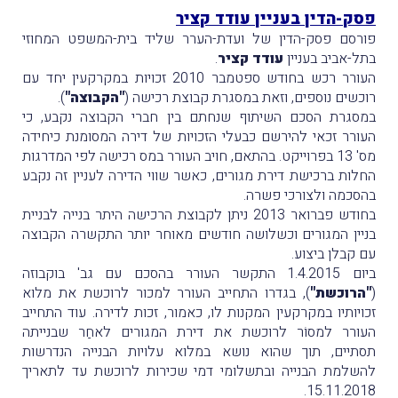
פסק-הדין בעניין עודד קציר
פורסם פסק-הדין של ועדת-הערר שליד בית-המשפט המחוזי
בתל-אביב בעניין
עודד קציר
.
העורר רכש בחודש ספטמבר 2010 זכויות במקרקעין יחד עם
רוכשים נוספים, וזאת במסגרת קבוצת רכישה (
"הקבוצה"
).
במסגרת הסכם השיתוף שנחתם בין חברי הקבוצה נקבע, כי
העורר זכאי להירשם כבעלי הזכויות של דירה המסומנת כיחידה
מס' 13 בפרוייקט. בהתאם, חויב העורר במס רכישה לפי המדרגות
החלות ברכישת דירת מגורים, כאשר שווי הדירה לעניין זה נקבע
בהסכמה ולצורכי פשרה.
בחודש פברואר 2013 ניתן לקבוצת הרכישה היתר בנייה לבניית
בניין המגורים וכשלושה חודשים מאוחר יותר התקשרה הקבוצה
עם קבלן ביצוע.
ביום 1.4.2015 התקשר העורר בהסכם עם גב' בוקבוזה
(
"הרוכשת"
), בגדרו התחייב העורר למכור לרוכשת את מלוא
זכויותיו במקרקעין המקנות לו, כאמור, זכות לדירה. עוד התחייב
העורר למסוֹר לרוכשת את דירת המגורים לאחַר שבנייתה
תסתיים, תוך שהוא נושא במלוא עלויות הבנייה הנדרשות
להשלמת הבנייה ובתשלומי דמי שכירות לרוכשת עד לתאריך
15.11.2018.