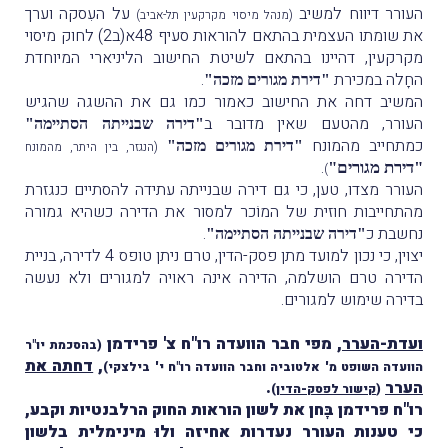
העורר דיווח למשיב
על העִסקה וערך
(מנהל מיסוי מקרקעין תל-אביב)
את שומתו העצמית בהתאם להוראות סעיף 48א(ב2) לחוק מיסוי
מקרקעין, דהיינו בהתאם לשיטת החישוב הליניארי המיוחדת
החָלה במכירת
.
"דירת מגורים מזכה"
המשיב דחה את החישוב כאמור כמו גם את ההשגה שהגיש
העורר, מהטעם שאין מדובר ב
"דירה שבנייתה הסתיימה"
כמתחייב מהמונח
"דירת מגורים מזכה"
(הנגזר, בין היתר, מהמונח
.
"דירת מגורים"
)
העורר מצדו, טען, כי גם דירה שבנייתה עתידה להסתיים כנגזרת
מהתחייבות חוזית של המוֹכר למסור את הדירה כשהיא גמורה
נחשבת כ
.
"דירה שבנייתה הסתיימה"
יצוין, כי נכון למועד מתן פסק-הדין, טרם ניתן טופס 4 לדירה, בניית
הדירה טרם הושלמה, הדירה אינה ראויה למגורים ולא נעשה
בדירה שימוש למגורים.
ועדת-הערר
, מפי חבר הוועדה רו"ח צ' פרידמן
(בהסכמת יו"ר
,
דחתה את
הוועדה השופט מ' אלטוביה וחבר הוועדה רו"ח י' בילצקי)
הערר
.
(
קישור לפסק-הדין
)
רו"ח פרידמן בָּחן את לשון הוראות החוק הרלבנטיות וקבע,
כי טענות העורר נעדרות אחיזה ולוּ מינימלית בלשון