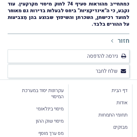
כמתחייב מהוראות סעיף 74 לחוק מיסוי מקרקעין. עוד
נקבע, כי ה"אינדיקציות" ביחס לבעלוּת בדירות גם מאוחר
למועד רכישתן, השכרתן והשיפוץ שבוצע בהן מַצביעות
על ההורים בלבד.
חזור
גירסה להדפסה
שלח לחבר
דף הבית
עקרונות יסוד במערכת
המיסוי
אודות
מיסוי בינלאומי
תחומי התמחות
מיסוי שוק ההון
מבזקים
מס ערך מוסף