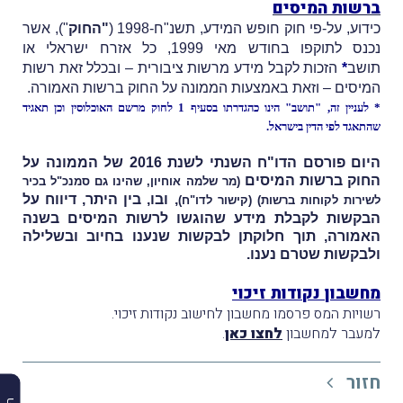
ברשות המיסים
כידוע, על-פי חוק חופש המידע, תשנ"ח-1998 (
"החוק
"), אשר
נכנס לתוקפו בחודש מאי 1999, כל אזרח ישראלי או
תושב
*
הזכות לקבל מידע מרשות ציבורית – ובכלל זאת רשות
המיסים – וזאת באמצעות הממונה על החוק ברשות האמורה.
* לעניין זה, "תושב" הינו כהגדרתו בסעיף 1 לחוק מרשם האוכלוסין וכן תאגיד
שהתאגד לפי הדין בישראל.
היום פורסם הדו"ח השנתי לשנת 2016 של הממונה על
החוק ברשות המיסים
(מר שלמה אוחיון, שהינו גם סמנכ"ל בכיר
, ובו, בין היתר, דיווח על
לשירות לקוחות ברשות) (
קישור לדו"ח
)
הבקשות לקבלת מידע שהוגשו לרשות המיסים בשנה
האמורה, תוך חלוקתן לבקשות שנענו בחיוב ובשלילה
ולבקשות שטרם נענו.
מחשבון נקודות זיכוי
רשויות המס פרסמו מחשבון לחישוב נקודות זיכוי.
למעבר למחשבון
לחצו כאן
.
חזור