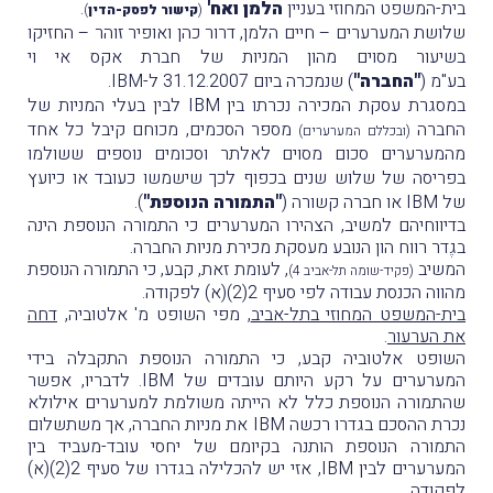
בית-המשפט המחוזי בעניין
הלמן ואח'
.
(
קישור לפסק-הדין
)
שלושת המערערים – חיים הלמן, דרור כהן ואופיר זוהר – החזיקו
בשיעור מסוים מהון המניות של חברת אקס אי וי
בע"מ (
"החברה"
) שנמכרה ביום 31.12.2007 ל-IBM.
במסגרת עסקת המכירה נכרתו בין IBM לבין בעלי המניות של
החברה
מספר הסכמים, מכוחם קיבל כל אחד
(ובכללם המערערים)
מהמערערים סכום מסוים לאלתר וסכומים נוספים ששולמו
בפריסה של שלוש שנים בכפוף לכך שישמשו כעובד או כיועץ
של IBM או חברה קשורה (
"התמורה הנוספת"
).
בדיווחיהם למשיב, הצהירו המערערים כי התמורה הנוספת הינה
בגֶדר רווח הון הנובע מעסקת מכירת מניות החברה.
המשיב
, לעומת זאת, קבע, כי התמורה הנוספת
(פקיד-שומה תל-אביב 4)
מהווה הכנסת עבודה לפי סעיף 2(2)(א) לפקודה.
בית-המשפט המחוזי בתל-אביב
, מפי השופט מ' אלטוביה,
דחה
את הערעור
.
השופט אלטוביה קבע, כי התמורה הנוספת התקבלה בידי
המערערים על רקע היותם עובדים של IBM. לדבריו, אפשר
שהתמורה הנוספת כלל לא הייתה משולמת למערערים אילולא
נכרת ההסכם בגדרו רכשה IBM את מניות החברה, אך משתשלום
התמורה הנוספת הותנה בקיומם של יחסי עובד-מעביד בין
המערערים לבין IBM, אזי יש להכלילה בגדרו של סעיף 2(2)(א)
לפקודה.