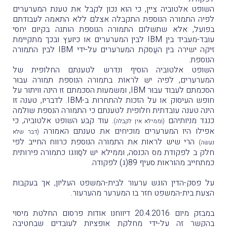
השופט אלטוביה ציין, כי הוא נכון לקבל את טענת המערערים
לפיה התמורה הנוספת התקבלה אצלם ללא התאמה לעבודתם
בפועל, אלא שתשלום התמורה הנוספת הותנה בקיום יחסי
עובד-מעביד בין IBM לבין המערערים או כיועץ ובכך מתקיימת
זיקה ישירה בין העֲסקת המערערים על-ידי IBM לבין התמורה
הנוספת.
השופט אלטוביה הוסיף ונדרש לטענתם החלופית של
המערערים, לפיה יש לראוֹת בתמורה הנוספת תמורה עבוּר
הסכמתם לעבוד עבוּר IBM, ומשמעות הסכמתם זו הינה וויתור על
חופש העיסוק או על הזכות להתחרות ב-IBM. לדבריו, טענה זו
הינה טענה עובדתית חלופית לטענתם כי התמורה הנספת שולמה
כנגד מניותיהם
. עוד קבע השופט אלטוביה, כי
(וממילא אין לקבלהּ)
אפילו היו המערערים מוכיחים את טענתם האמורה
(דבר שלא
הרי שיש לראוֹת את התמורה הנוספת כרווח החייב לפי
נעשה)
חלק ב לפקודת מס הכנסה, וממילא יש לסַווגו כתמורה פירותית
כמתחייב מהוראות סעיף 89(ג) לפקודה.
על פסק-הדין הוגש ערעור לבית-המשפט העליון, אך בעקבות
הצעת בית-המשפט חזר בו המערער מהערעור.
במבזק מיום 20.4.2016 דיווחנו אודות פרסום החלטת מיסוי
בהקשר זה על-ידי מחלקת אופציות לעובדים שבחטיבה