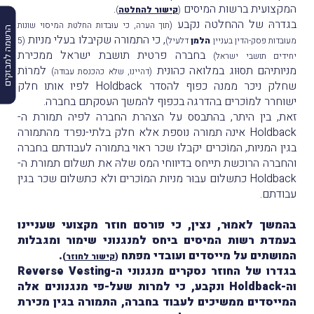
המקצועית ברשות המיסים
.
(
קישור להחלטה
)
בגדרהּ של ההחלטה נקבע
(תוך הערה, כי עוּבדות החלטת המיסוי שונות
הרשמה למבזקים
, כי התמורה שקיבלו בעלי מניות
מעוּבדות פסק-הדין בעניין
הלמן
דלעיל)
(5
בחברה פרטית תושבת ישראל ממכירת
יחידים תושבי ישראל)
מניותיהם תסוּוג במלואה כהונית
למרוֹת
(דהיינו, שלא כהכנסת עבודה)
שחלק ניכר ממנה כפוף להסדר Holdback לפיו אותו חלק
ישוחרר למוֹכרים בהדרגה בכפוף להמשך העסקתם בחברה.
זאת, בין היתר, בהתבסס על הצהרת החברה לפיה תמורת ה-
Holdback אינה תמורה נוספת אלא חלק בלתי-נפרד מהתמורה
בגין המניות, המוֹכרים יקבלו שכר ראוי בתמורה לעבודתם בחברה
והחברה הרוכשת תייחס בדיווחי המס שלהּ את תשלום תמורת ה-
Holdback כתשלום עבוּר מניות המוֹכרים ולא כתשלום שכר בגין
עבודתם.
בהמשך לאמוּר, נצין, כי פורסם חוזר מקצועי שעניינו
בעמדת רשות המיסים ביחס למנגנוני שימור ומגבלות
המושתים על מייסדים ועובדי מפתח
.
(
קישור לחוזר
)
בגדרו של החוזר נסקרים מנגנוני ה-Reverse Vesting
וה-Holdback ונקבע, כי למרות שעל-פי מנגנונים אלה
המייסדים ממשיכים לעבוד בחברה, התמורה בגין מכירת