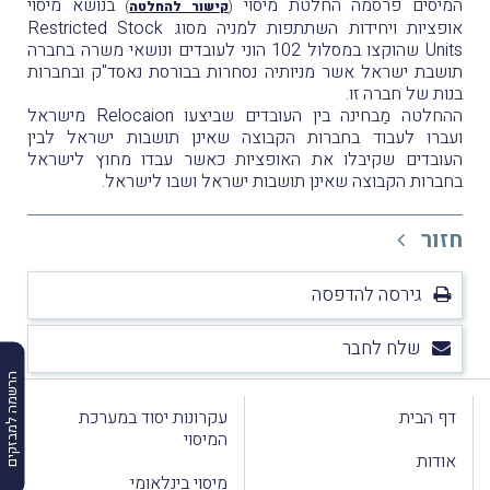
המיסים
פרסמה החלטת מיסוי
בנושא מיסוי
(
קישור להחלטה
)
אופציות ויחידות השתתפות למניה מסוג Restricted Stock
Units שהוקצו במסלול 102 הוני לעובדים ונושאי משרה בחברה
תושבת ישראל אשר מניותיה נסחרות בבורסת נאסד"ק ובחברות
בנות של חברה זו.
ההחלטה מַבחינה בין העובדים שביצעו Relocaion מישראל
ועברו לעבוד בחברות הקבוצה שאינן תושבות ישראל לבין
העובדים שקיבלו את האופציות כאשר עבדו מחוץ לישראל
בחברות הקבוצה שאינן תושבות ישראל ושבו לישראל.
חזור
גירסה להדפסה
שלח לחבר
הרשמה למבזקים
דף הבית
עקרונות יסוד במערכת
המיסוי
אודות
מיסוי בינלאומי